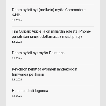
Doom pyörii nyt (melkein) myös Commodore
64:llä
8.8.2026
Tim Culpan: Applella on miljardin edestä iPhone-
puhelinten siruja odottamassa muistipiirejä
8.8.2026
Doom pyörii nyt myös Paintissa
6.8.2026
Keychron kehittää avoimen lähdekoodin
firmwarea pelihiiriin
5.8.2026
Honor uudisti logonsa
5.8.2026