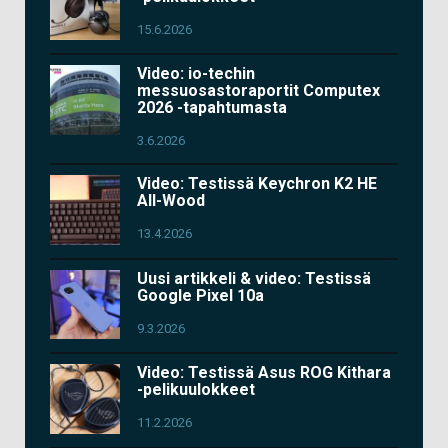
15.6.2026
Video: io-techin
messuosastoraportit Computex
2026 -tapahtumasta
3.6.2026
Video: Testissä Keychron K2 HE
All-Wood
13.4.2026
Uusi artikkeli & video: Testissä
Google Pixel 10a
9.3.2026
Video: Testissä Asus ROG Kithara
-pelikuulokkeet
11.2.2026