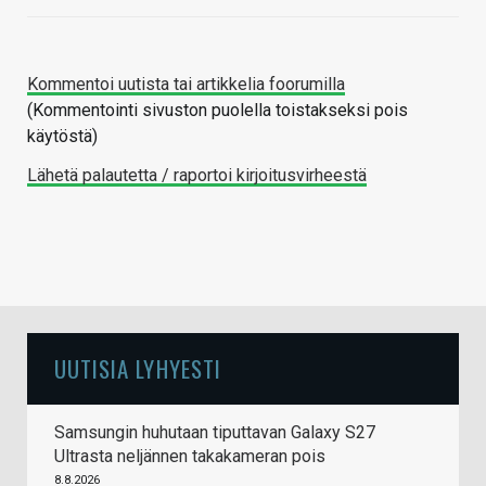
Kommentoi uutista tai artikkelia foorumilla
(Kommentointi sivuston puolella toistakseksi pois
käytöstä)
Lähetä palautetta / raportoi kirjoitusvirheestä
UUTISIA LYHYESTI
Samsungin huhutaan tiputtavan Galaxy S27
Ultrasta neljännen takakameran pois
8.8.2026