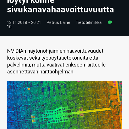
ARTIKKELIT
sivukanavahaavoittuvuutta
VIDEOT
13.11.2018 - 20:21
Petrus Laine
Tietotekniikka
10
TECHBBS
TIETOA
NVIDIAn näytönohjaimien haavoittuvuudet
HINTA.FI
koskevat sekä työpöytätietokoneita että
palvelimia, mutta vaativat erikseen laitteelle
KAUPPA
asennettavan haittaohjelman.
VAIHDA TEEMA
HAKU