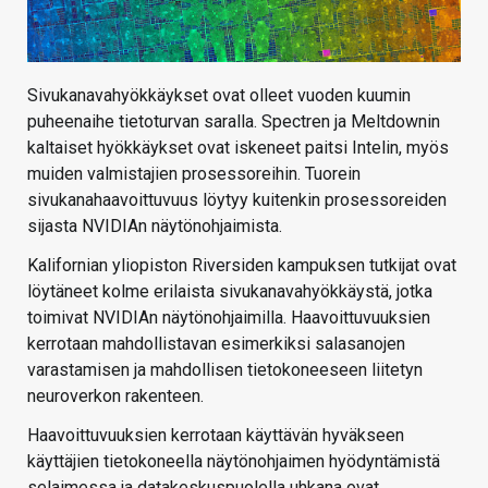
Sivukanavahyökkäykset ovat olleet vuoden kuumin
puheenaihe tietoturvan saralla. Spectren ja Meltdownin
kaltaiset hyökkäykset ovat iskeneet paitsi Intelin, myös
muiden valmistajien prosessoreihin. Tuorein
sivukanahaavoittuvuus löytyy kuitenkin prosessoreiden
sijasta NVIDIAn näytönohjaimista.
Kalifornian yliopiston Riversiden kampuksen tutkijat ovat
löytäneet kolme erilaista sivukanavahyökkäystä, jotka
toimivat NVIDIAn näytönohjaimilla. Haavoittuvuuksien
kerrotaan mahdollistavan esimerkiksi salasanojen
varastamisen ja mahdollisen tietokoneeseen liitetyn
neuroverkon rakenteen.
Haavoittuvuuksien kerrotaan käyttävän hyväkseen
käyttäjien tietokoneella näytönohjaimen hyödyntämistä
selaimessa ja datakeskuspuolella uhkana ovat