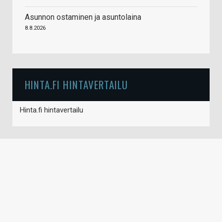
Asunnon ostaminen ja asuntolaina
8.8.2026
HINTA.FI HINTAVERTAILU
Hinta.fi hintavertailu