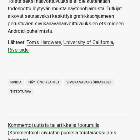
Toistaiseksi haavoittuvuuksia ei ole kuitenkaan
todennettu löytyvän muista näytönohjaimista. Tutkijat
aikovat seuraavaksi keskittyä grafiikkaohjaimeen
perustuvien sivukanavahaavoittuvuuksien etsimiseen
Android-puhelimista.
Lähteet:
Tom’s Hardware
,
University of California,
Riverside
NVIDIA
NÄYTÖNOHJAIMET
SIVUKANAVAHYÖKKÄYKSET
TIETOTURVA
Kommentoi uutista tai artikkelia foorumilla
(Kommentointi sivuston puolella toistaiseksi pois