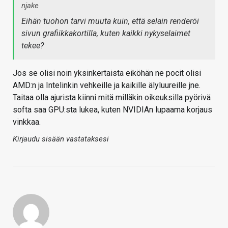
njake
Eihän tuohon tarvi muuta kuin, että selain renderöi
sivun grafiikkakortilla, kuten kaikki nykyselaimet
tekee?
Jos se olisi noin yksinkertaista eiköhän ne pocit olisi
AMD:n ja Intelinkin vehkeille ja kaikille älyluureille jne.
Taitaa olla ajurista kiinni mitä milläkin oikeuksilla pyörivä
softa saa GPU:sta lukea, kuten NVIDIAn lupaama korjaus
vinkkaa.
Kirjaudu sisään vastataksesi