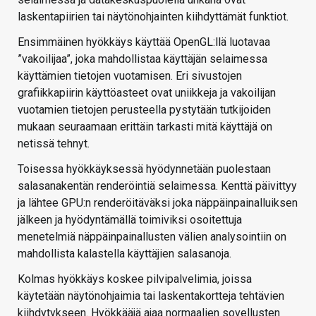
laskentapiirien tai näytönohjainten kiihdyttämät funktiot.
Ensimmäinen hyökkäys käyttää OpenGL:llä luotavaa
”vakoilijaa”, joka mahdollistaa käyttäjän selaimessa
käyttämien tietojen vuotamisen. Eri sivustojen
grafiikkapiirin käyttöasteet ovat uniikkeja ja vakoilijan
vuotamien tietojen perusteella pystytään tutkijoiden
mukaan seuraamaan erittäin tarkasti mitä käyttäjä on
netissä tehnyt.
Toisessa hyökkäyksessä hyödynnetään puolestaan
salasanakentän renderöintiä selaimessa. Kenttä päivittyy
ja lähtee GPU:n renderöitäväksi joka näppäinpainalluiksen
jälkeen ja hyödyntämällä toimiviksi osoitettuja
menetelmiä näppäinpainallusten välien analysointiin on
mahdollista kalastella käyttäjien salasanoja.
Kolmas hyökkäys koskee pilvipalvelimia, joissa
käytetään näytönohjaimia tai laskentakortteja tehtävien
kiihdytykseen. Hyökkääjä ajaa normaalien sovellusten