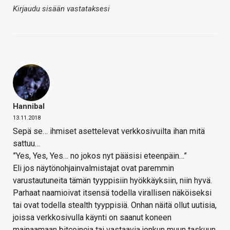
Kirjaudu sisään vastataksesi
Hannibal
13.11.2018
Sepä se… ihmiset asettelevat verkkosivuilta ihan mitä
sattuu…
”Yes, Yes, Yes… no jokos nyt pääsisi eteenpäin…”
Eli jos näytönohjainvalmistajat ovat paremmin
varustautuneita tämän tyyppisiin hyökkäyksiin, niin hyvä.
Parhaat naamioivat itsensä todella virallisen näköiseksi
tai ovat todella stealth tyyppisiä. Onhan näitä ollut uutisia,
joissa verkkosivulla käynti on saanut koneen
mainaamaan bitcoineja tai vastaavia jonkun muun taskuun.