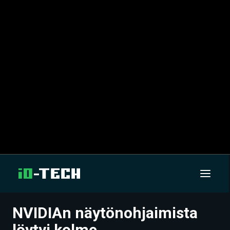
NVIDIAn näytönohjaimista
UUTISET
löytyi kolme