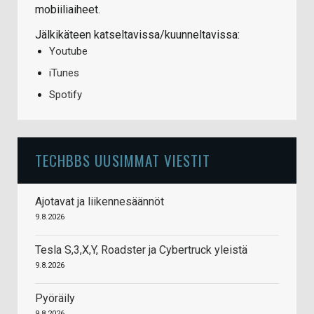
mobiiliaiheet.
Jälkikäteen katseltavissa/kuunneltavissa:
Youtube
iTunes
Spotify
TECHBBS UUSIMMAT VIESTIT
Ajotavat ja liikennesäännöt
9.8.2026
Tesla S,3,X,Y, Roadster ja Cybertruck yleistä
9.8.2026
Pyöräily
9.8.2026