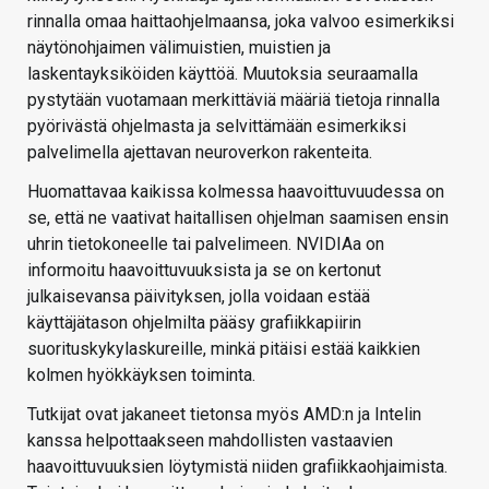
rinnalla omaa haittaohjelmaansa, joka valvoo esimerkiksi
näytönohjaimen välimuistien, muistien ja
laskentayksiköiden käyttöä. Muutoksia seuraamalla
pystytään vuotamaan merkittäviä määriä tietoja rinnalla
pyörivästä ohjelmasta ja selvittämään esimerkiksi
palvelimella ajettavan neuroverkon rakenteita.
Huomattavaa kaikissa kolmessa haavoittuvuudessa on
se, että ne vaativat haitallisen ohjelman saamisen ensin
uhrin tietokoneelle tai palvelimeen. NVIDIAa on
informoitu haavoittuvuuksista ja se on kertonut
julkaisevansa päivityksen, jolla voidaan estää
käyttäjätason ohjelmilta pääsy grafiikkapiirin
suorituskykylaskureille, minkä pitäisi estää kaikkien
kolmen hyökkäyksen toiminta.
Tutkijat ovat jakaneet tietonsa myös AMD:n ja Intelin
kanssa helpottaakseen mahdollisten vastaavien
haavoittuvuuksien löytymistä niiden grafiikkaohjaimista.