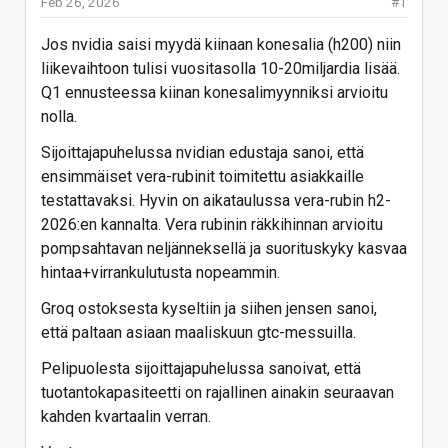
Feb 26, 2026
#1
Jos nvidia saisi myydä kiinaan konesalia (h200) niin
liikevaihtoon tulisi vuositasolla 10-20miljardia lisää.
Q1 ennusteessa kiinan konesalimyynniksi arvioitu
nolla.
Sijoittajapuhelussa nvidian edustaja sanoi, että
ensimmäiset vera-rubinit toimitettu asiakkaille
testattavaksi. Hyvin on aikataulussa vera-rubin h2-
2026:en kannalta. Vera rubinin räkkihinnan arvioitu
pompsahtavan neljänneksellä ja suorituskyky kasvaa
hintaa+virrankulutusta nopeammin.
Groq ostoksesta kyseltiin ja siihen jensen sanoi,
että paltaan asiaan maaliskuun gtc-messuilla.
Pelipuolesta sijoittajapuhelussa sanoivat, että
tuotantokapasiteetti on rajallinen ainakin seuraavan
kahden kvartaalin verran.