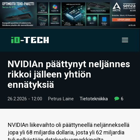
NVIDIAn päättynyt neljännes
UUTISET
rikkoi jälleen yhtiön
ARTIKKELIT
ennätyksiä
VIDEOT
26.2.2026 - 12:00
Petrus Laine
Tietotekniikka
6
TECHBBS
TIETOA
NVIDIAn liikevaihto oli päättyneellä neljänneksellä
jopa yli 68 miljardia dollaria, josta yli 62 miljardia
HINTA.FI
tuli pelkästään datakeskusmarkkinoilta.