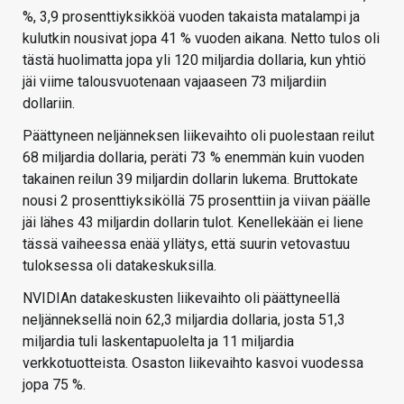
%, 3,9 prosenttiyksikköä vuoden takaista matalampi ja
kulutkin nousivat jopa 41 % vuoden aikana. Netto tulos oli
tästä huolimatta jopa yli 120 miljardia dollaria, kun yhtiö
jäi viime talousvuotenaan vajaaseen 73 miljardiin
dollariin.
Päättyneen neljänneksen liikevaihto oli puolestaan reilut
68 miljardia dollaria, peräti 73 % enemmän kuin vuoden
takainen reilun 39 miljardin dollarin lukema. Bruttokate
nousi 2 prosenttiyksiköllä 75 prosenttiin ja viivan päälle
jäi lähes 43 miljardin dollarin tulot. Kenellekään ei liene
tässä vaiheessa enää yllätys, että suurin vetovastuu
tuloksessa oli datakeskuksilla.
NVIDIAn datakeskusten liikevaihto oli päättyneellä
neljänneksellä noin 62,3 miljardia dollaria, josta 51,3
miljardia tuli laskentapuolelta ja 11 miljardia
verkkotuotteista. Osaston liikevaihto kasvoi vuodessa
jopa 75 %.