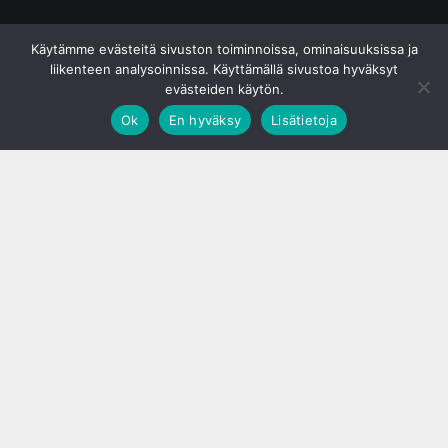
© S&J Media Oy
Käytämme evästeitä sivuston toiminnoissa, ominaisuuksissa ja
liikenteen analysoinnissa. Käyttämällä sivustoa hyväksyt
evästeiden käytön.
Ok
En hyväksy
Lisätietoja
;