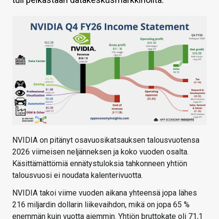
KAUPPA
VAIHDA TEEMA
HAKU
NVIDIA on pitänyt osavuosikatsauksen talousvuotensa
2026 viimeisen neljänneksen ja koko vuoden osalta.
Käsittämättömiä ennätystuloksia tahkonneen yhtiön
talousvuosi ei noudata kalenterivuotta.
NVIDIA takoi viime vuoden aikana yhteensä jopa lähes
216 miljardin dollarin liikevaihdon, mikä on jopa 65 %
enemmän kuin vuotta aiemmin. Yhtiön bruttokate oli 71,1