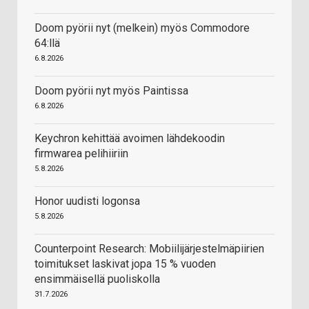
Doom pyörii nyt (melkein) myös Commodore
64:llä
6.8.2026
Doom pyörii nyt myös Paintissa
6.8.2026
Keychron kehittää avoimen lähdekoodin
firmwarea pelihiiriin
5.8.2026
Honor uudisti logonsa
5.8.2026
Counterpoint Research: Mobiilijärjestelmäpiirien
toimitukset laskivat jopa 15 % vuoden
ensimmäisellä puoliskolla
31.7.2026