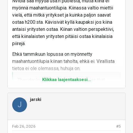
Nvidia saa myydä usa:n puolesta, mutta kiina ei
myönnä maahantuontilupia. Kiinassa valtio miettii
vielä, että mitkä yritykset ja kuinka paljon saavat
ostaa h200:sta. Kävisivät kyllä kaupaksi jos kiina
antaisi yritysten ostaa. Kiinan valtion perspektiivi,
että kiinalaisten yritysten pitäisi ostaa kiinalaisia
piirejä.
Ehkä tammikuun lopussa on myönnetty
maahantuontilupia kiinan taholta, ehkä ei. Virallista
tietoa ei ole olemassa, huhuja on.
Klikkaa laajentaaksesi...
They declined to name the companies that
received the initial clearances.
China’s industry and commerce ministries as
jarski
J
well as Nvidia had not yet responded to
requests for comment at the time of
publication.
Feb 26, 2026
#5