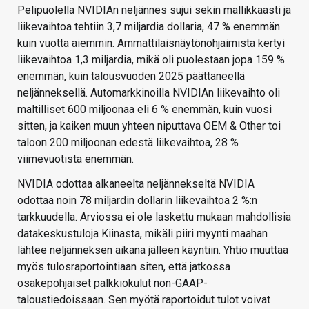
Pelipuolella NVIDIAn neljännes sujui sekin mallikkaasti ja
liikevaihtoa tehtiin 3,7 miljardia dollaria, 47 % enemmän
kuin vuotta aiemmin. Ammattilaisnäytönohjaimista kertyi
liikevaihtoa 1,3 miljardia, mikä oli puolestaan jopa 159 %
enemmän, kuin talousvuoden 2025 päättäneellä
neljänneksellä. Automarkkinoilla NVIDIAn liikevaihto oli
maltilliset 600 miljoonaa eli 6 % enemmän, kuin vuosi
sitten, ja kaiken muun yhteen niputtava OEM & Other toi
taloon 200 miljoonan edestä liikevaihtoa, 28 %
viimevuotista enemmän.
NVIDIA odottaa alkaneelta neljännekseltä NVIDIA
odottaa noin 78 miljardin dollarin liikevaihtoa 2 %:n
tarkkuudella. Arviossa ei ole laskettu mukaan mahdollisia
datakeskustuloja Kiinasta, mikäli piiri myynti maahan
lähtee neljänneksen aikana jälleen käyntiin. Yhtiö muuttaa
myös tulosraportointiaan siten, että jatkossa
osakepohjaiset palkkiokulut non-GAAP-
taloustiedoissaan. Sen myötä raportoidut tulot voivat