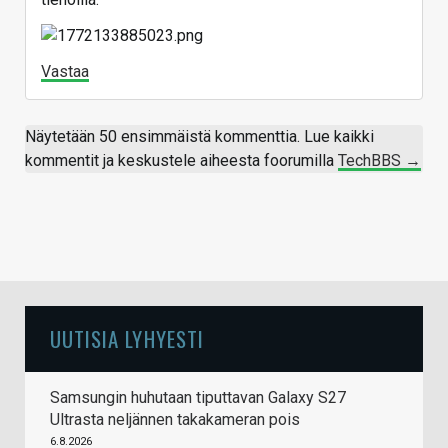
House hearing
Vastaa
Vastaa
Näytetään 50 ensimmäistä kommenttia. Lue kaikki
kommentit ja keskustele aiheesta foorumilla
TechBBS →
UUTISIA LYHYESTI
Samsungin huhutaan tiputtavan Galaxy S27
Ultrasta neljännen takakameran pois
6.8.2026