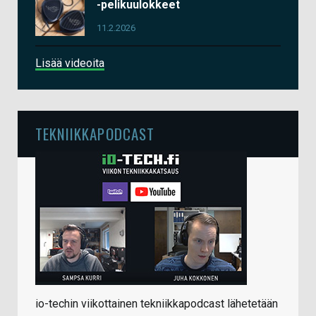
-pelikuulokkeet
11.2.2026
Lisää videoita
TEKNIIKKAPODCAST
io-techin viikottainen tekniikkapodcast lähetetään