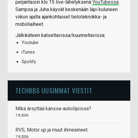
perjantaisin klo 15 live-lähetyksenä
YouTubessa
.
Sampsa ja Juha käyvät keskenään läpi kuluneen
viikon ajalta ajankohtaiset tietotekniikka- ja
mobiiliaiheet.
Jälkikäteen katseltavissa/kuunneltavissa:
Youtube
iTunes
Spotify
TECHBBS UUSIMMAT VIESTIT
Mikä ärsyttää kanssa-autoilijoissa?
7.8.2026
RVS, Motor up ja muut ihmeaineet.
7.8.2026