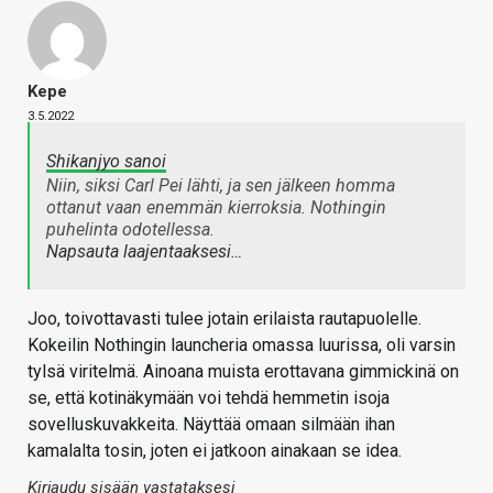
Kepe
3.5.2022
Shikanjyo sanoi
Niin, siksi Carl Pei lähti, ja sen jälkeen homma
ottanut vaan enemmän kierroksia. Nothingin
puhelinta odotellessa.
Napsauta laajentaaksesi…
Joo, toivottavasti tulee jotain erilaista rautapuolelle.
Kokeilin Nothingin launcheria omassa luurissa, oli varsin
tylsä viritelmä. Ainoana muista erottavana gimmickinä on
se, että kotinäkymään voi tehdä hemmetin isoja
sovelluskuvakkeita. Näyttää omaan silmään ihan
kamalalta tosin, joten ei jatkoon ainakaan se idea.
Kirjaudu sisään vastataksesi