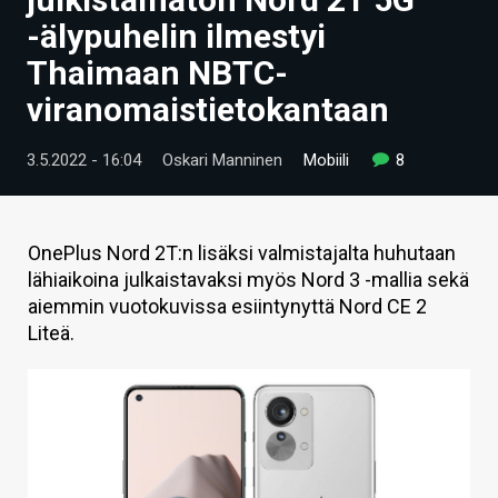
ARTIKKELIT
-älypuhelin ilmestyi
Thaimaan NBTC-
VIDEOT
viranomaistietokantaan
TECHBBS
3.5.2022 - 16:04
Oskari Manninen
Mobiili
8
TIETOA
HINTA.FI
OnePlus Nord 2T:n lisäksi valmistajalta huhutaan
KAUPPA
lähiaikoina julkaistavaksi myös Nord 3 -mallia sekä
aiemmin vuotokuvissa esiintynyttä Nord CE 2
VAIHDA TEEMA
Liteä.
HAKU