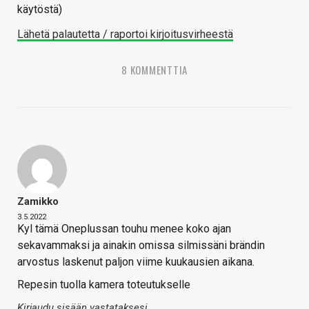
käytöstä)
Lähetä palautetta / raportoi kirjoitusvirheestä
8 KOMMENTTIA
Zamikko
3.5.2022
Kyl tämä Oneplussan touhu menee koko ajan
sekavammaksi ja ainakin omissa silmissäni brändin
arvostus laskenut paljon viime kuukausien aikana.
Repesin tuolla kamera toteutukselle
Kirjaudu sisään vastataksesi