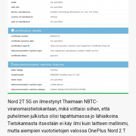
Nord 2T 5G on ilmestynyt Thaimaan NBTC-
viranomaistietokantaan, mikä viittaisi siihen, että
puhelimen julkistus olisi tapahtumassa jo lähiaikoina.
Tietokannasta itsestään ei käy ilmi kuin laitteen mallinimi,
mutta aiempien vuototietojen valossa OnePlus Nord 2 T