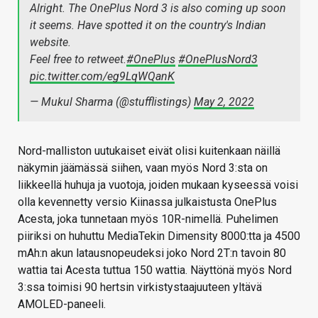
Alright. The OnePlus Nord 3 is also coming up soon
it seems. Have spotted it on the country's Indian
website.
Feel free to retweet.
#OnePlus
#OnePlusNord3
pic.twitter.com/eg9LqWQanK
— Mukul Sharma (@stufflistings)
May 2, 2022
Nord-malliston uutukaiset eivät olisi kuitenkaan näillä
näkymin jäämässä siihen, vaan myös Nord 3:sta on
liikkeellä huhuja ja vuotoja, joiden mukaan kyseessä voisi
olla kevennetty versio Kiinassa julkaistusta OnePlus
Acesta, joka tunnetaan myös 10R-nimellä. Puhelimen
piiriksi on huhuttu MediaTekin Dimensity 8000:tta ja 4500
mAh:n akun latausnopeudeksi joko Nord 2T:n tavoin 80
wattia tai Acesta tuttua 150 wattia. Näyttönä myös Nord
3:ssa toimisi 90 hertsin virkistystaajuuteen yltävä
AMOLED-paneeli.