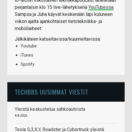
io-techin viikottainen tekniikkapodcast lähetetään
perjantaisin klo 15 live-lähetyksenä
YouTubessa
.
Sampsa ja Juha käyvät keskenään läpi kuluneen
viikon ajalta ajankohtaiset tietotekniikka- ja
mobiiliaiheet.
Jälkikäteen katseltavissa/kuunneltavissa:
Youtube
iTunes
Spotify
TECHBBS UUSIMMAT VIESTIT
Yleistä keskustelua sähköautoista
8.8.2026
Tesla S,3,X,Y, Roadster ja Cybertruck yleistä