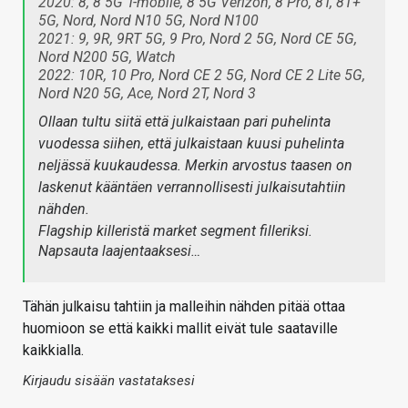
2020: 8, 8 5G T-mobile, 8 5G Verizon, 8 Pro, 8T, 8T+
5G, Nord, Nord N10 5G, Nord N100
2021: 9, 9R, 9RT 5G, 9 Pro, Nord 2 5G, Nord CE 5G,
Nord N200 5G, Watch
2022: 10R, 10 Pro, Nord CE 2 5G, Nord CE 2 Lite 5G,
Nord N20 5G, Ace, Nord 2T, Nord 3
Ollaan tultu siitä että julkaistaan pari puhelinta
vuodessa siihen, että julkaistaan kuusi puhelinta
neljässä kuukaudessa. Merkin arvostus taasen on
laskenut kääntäen verrannollisesti julkaisutahtiin
nähden.
Flagship killeristä market segment filleriksi.
Napsauta laajentaaksesi…
Tähän julkaisu tahtiin ja malleihin nähden pitää ottaa
huomioon se että kaikki mallit eivät tule saataville
kaikkialla.
Kirjaudu sisään vastataksesi