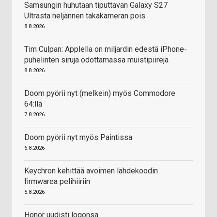
Samsungin huhutaan tiputtavan Galaxy S27
Ultrasta neljännen takakameran pois
8.8.2026
Tim Culpan: Applella on miljardin edestä iPhone-
puhelinten siruja odottamassa muistipiirejä
8.8.2026
Doom pyörii nyt (melkein) myös Commodore
64:llä
7.8.2026
Doom pyörii nyt myös Paintissa
6.8.2026
Keychron kehittää avoimen lähdekoodin
firmwarea pelihiiriin
5.8.2026
Honor uudisti logonsa