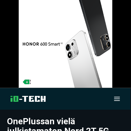
OnePlussan vielä
UUTISET
julkistamaton Nord 2T 5G