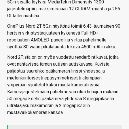
5G:n sisältä löytyisi MediaTekin Dimensity 1300 -
järjestelmäpiiri, maksimissaan 12 Gt RAM-muistia ja 256
Gt tallennustilaa.
OnePlus Nord 2T 5G:n näyttönä toimii 6,43-tuumainen 90
hertsin virkistystaajuuteen kykenevä Full HD+ -
resoluution AMOLED-paneeli ja virtaa puhelimelle
syöttää 80 watin pikalatausta tukeva 4500 mAh:n akku.
Nord 2T:stä on on myös vuodettu renderöintikuvat, jotka
ovat nähtävissä tämän uutisen uutiskuvana. Kuvista
paljastuu suurehko pääkameran linssi yhdessä ja
mielenkiintoisesti epäsymmetrisesti alempaan
ympyrään sijoitetut kaksi muuta kameralinssiä.
Kamerajärjestelmänä puhelimessa olisi huhujen mukaan
50 megapikselin pääkamera yhdessä 8 megapikselin
ultralaajakulmakameran ja 2 megapikselin
mustavalkokameran kanssa.