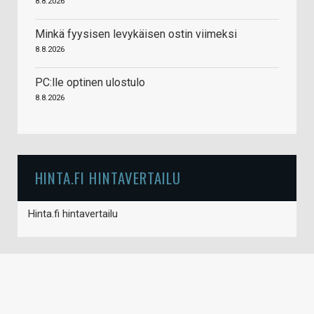
8.8.2026
Minkä fyysisen levykäisen ostin viimeksi
8.8.2026
PC:lle optinen ulostulo
8.8.2026
HINTA.FI HINTAVERTAILU
Hinta.fi hintavertailu