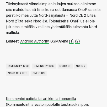
Tiivistyksenä viimeisimpien huhujen mukaan olisimme
siis mahdollisesti lähiaikoina odottamassa OnePlussalta
peräti kolmea uutta Nord-sarjalaista – Nord CE 2 Liteä,
Nord 2T:tä sekä Nord 3:a. Toistaiseksi OnePlus ei ole
julkistanut mitään virallista yhdestäkään tulevasta Nord-
mallista.
Lähteet:
Android Authority
, GSMArena
(1)
,
(2)
DIMENSITY 1300
DIMENSITY 8000
NORD 2T
NORD 3
NORD CE 2 LITE
ONEPLUS
Kommentoi uutista tai artikkelia foorumilla
(Kommentointi sivuston puolella toistaiseksi pois