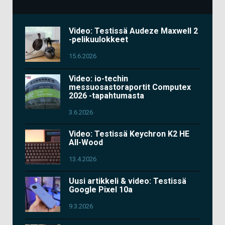
Video: Testissä Audeze Maxwell 2
-pelikuulokkeet
15.6.2026
Video: io-techin
messuosastoraportit Computex
2026 -tapahtumasta
3.6.2026
Video: Testissä Keychron K2 HE
All-Wood
13.4.2026
Uusi artikkeli & video: Testissä
Google Pixel 10a
9.3.2026