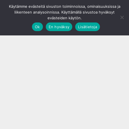
© S&J Media Oy
Käytämme evästeitä sivuston toiminnoissa, ominaisuuksissa ja
liikenteen analysoinnissa. Käyttämällä sivustoa hyväksyt
evästeiden käytön.
Ok
En hyväksy
Lisätietoja
;