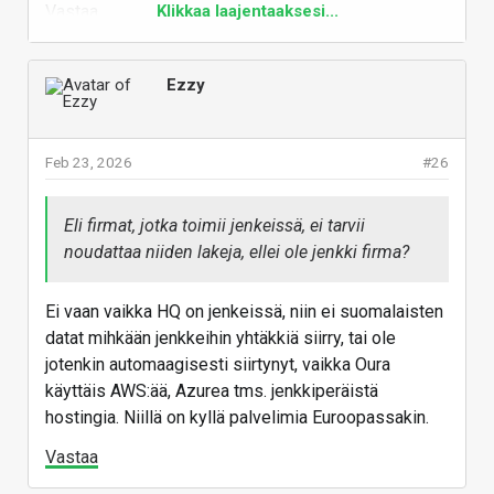
myymällä saivat varmaan suuremmat verotulot
Vastaa
Klikkaa laajentaaksesi...
kerrytettyä. Sen verran hankala markkina tää on
lähettilustalle. Tulorahoituksella meno
ulkomaille olisi ollut tekemätön paikka Woltille.
Ezzy
Sijoittajat ei sijoita, jos ei ole kasvua tiedossa.
Monilla aloittajilla on halua rakentaa se tuote,
mutta tarvitsevat rahoitusta.
Feb 23, 2026
#26
Ilman tuota ”ahneutta” ihmisissä, tänne ei synny
kansainvälisiä firmoja ja niitä tarvitaan. Eka niitä
Eli firmat, jotka toimii jenkeissä, ei tarvii
vaan pitää myydä ulos, että saadaan rahaa
noudattaa niiden lakeja, ellei ole jenkki firma?
kertymään tänne lisää, jotta niiitä voidaan
tulevaisuudessa omistaa myös täällä. Monet
Ei vaan vaikka HQ on jenkeissä, niin ei suomalaisten
noista sijoittaa uusiin startuppeihin.
datat mihkään jenkkeihin yhtäkkiä siirry, tai ole
jotenkin automaagisesti siirtynyt, vaikka Oura
Se on sitten äänestäjien tehtävä pitäää huolta,
käyttäis AWS:ää, Azurea tms. jenkkiperäistä
ettei verot liikaa nouse, tai tuo ei ole
hostingia. Niillä on kyllä palvelimia Euroopassakin.
mahdollista.
Vastaa