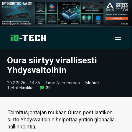
Oura siirtyy virallisesti
UUTISET
Yhdysvaltoihin
ARTIKKELIT
20.2.2026 - 14:55
Timo Niemenmaa
Mobiili
/
Tietotekniikka
30
VIDEOT
TECHBBS
Toimitusjohtajan mukaan Ouran postilaatikon
TIETOA
siirto Yhdysvaltoihin helpottaa yhtiön globaalia
hallinnointia.
HINTA.FI