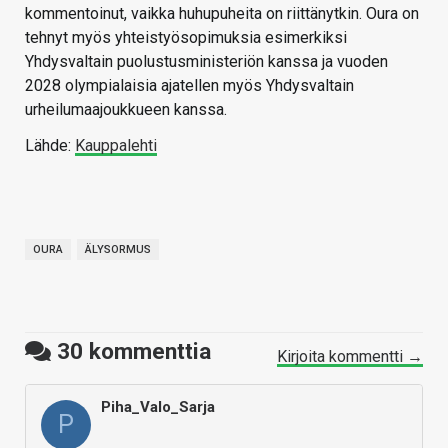
kommentoinut, vaikka huhupuheita on riittänytkin. Oura on
tehnyt myös yhteistyösopimuksia esimerkiksi
Yhdysvaltain puolustusministeriön kanssa ja vuoden
2028 olympialaisia ajatellen myös Yhdysvaltain
urheilumaajoukkueen kanssa.
Lähde:
Kauppalehti
OURA
ÄLYSORMUS
30
kommenttia
Kirjoita kommentti →
Piha_Valo_Sarja
P