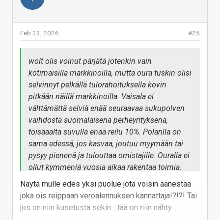
Feb 23, 2026
#25
wolt olis voinut pärjätä jotenkin vain
kotimaisilla markkinoilla, mutta oura tuskin olisi
selvinnyt pelkällä tulorahoituksella kovin
pitkään näillä markkinoilla. Vaisala ei
välttämättä selviä enää seuraavaa sukupolven
vaihdosta suomalaisena perheyrityksenä,
toisaaalta suvulla enää reilu 10%. Polarilla on
sama edessä, jos kasvaa, joutuu myymään tai
pysyy pienenä ja tulouttaa omistajille. Ouralla ei
ollut kymmeniä vuosia aikaa rakentaa toimia.
Maailma on aika paljon nopeampi nykyään.
Näytä mulle edes yksi puolue jota voisin äänestää
joka ois reippaan veroalennuksen kannattaja!?!?! Tai
No sen verran joudun myöntää, että en tiedä,
jos on niin kusetusta sekin... tää on niin nähty.
mikä tuossa todellisuudessa oli ajajana, mutta