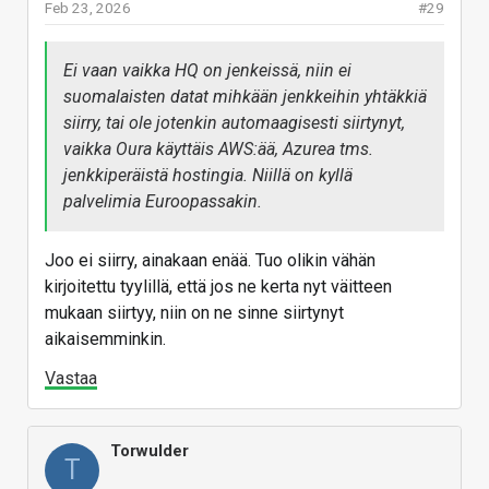
Feb 23, 2026
#29
Ei vaan vaikka HQ on jenkeissä, niin ei
suomalaisten datat mihkään jenkkeihin yhtäkkiä
siirry, tai ole jotenkin automaagisesti siirtynyt,
vaikka Oura käyttäis AWS:ää, Azurea tms.
jenkkiperäistä hostingia. Niillä on kyllä
palvelimia Euroopassakin.
Joo ei siirry, ainakaan enää. Tuo olikin vähän
kirjoitettu tyylillä, että jos ne kerta nyt väitteen
mukaan siirtyy, niin on ne sinne siirtynyt
aikaisemminkin.
Vastaa
Torwulder
T