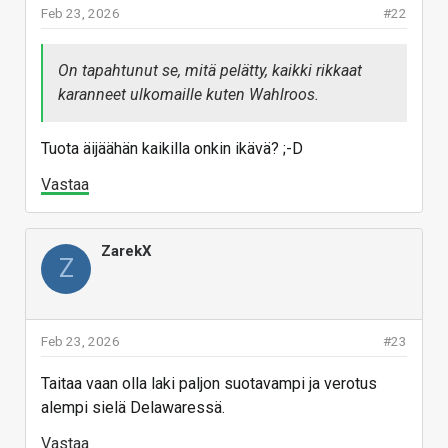
Feb 23, 2026
#22
On tapahtunut se, mitä pelätty, kaikki rikkaat
karanneet ulkomaille kuten Wahlroos.
Tuota äijäähän kaikilla onkin ikävä? ;-D
Vastaa
ZarekX
Z
Feb 23, 2026
#23
Taitaa vaan olla laki paljon suotavampi ja verotus
alempi sielä Delawaressä.
Vastaa