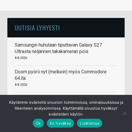
UUTISIA LYHYESTI
Samsungin huhutaan tiputtavan Galaxy S27
Ultrasta neljännen takakameran pois
8.8.2026
Doom pyörii nyt (melkein) myös Commodore
64:llä
8.8.2026
Tim Culpan: Applella on miljardin edestä iPhone-
Käytämme evästeitä sivuston toiminnoissa, ominaisuuksissa ja
puhelinten siruja odottamassa muistipiirejä
liikenteen analysoinnissa. Käyttämällä sivustoa hyväksyt
8.8.2026
evästeiden käytön.
Ok
En hyväksy
Lisätietoja
Doom pyörii nyt myös Paintissa
6.8.2026