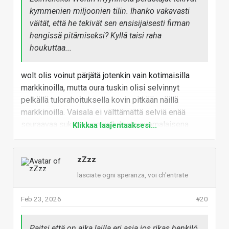
kymmenien miljoonien tilin. Ihanko vakavasti
väität, että he tekivät sen ensisijaisesti firman
hengissä pitämiseksi? Kyllä taisi raha
houkuttaa...
wolt olis voinut pärjätä jotenkin vain kotimaisilla
markkinoilla, mutta oura tuskin olisi selvinnyt
pelkällä tulorahoituksella kovin pitkään näillä
markkinoilla. Vaisala ei välttämättä selviä enää
seuraavaa sukupolven vaihdosta suomalaisena
Klikkaa laajentaaksesi...
perheyrityksenä, toisaaalta suvulla enää reilu 10%.
Polarilla on sama edessä, jos kasvaa, joutuu
zZzz
myymään tai pysyy pienenä ja tulouttaa omistajille.
Ouralla ei ollut kymmeniä vuosia aikaa rakentaa
lasciate ogni speranza, voi ch'entrate
toimia. Maailma on aika paljon nopeampi nykyään.
Feb 23, 2026
#20
No sen verran joudun myöntää, että en tiedä, mikä
tuossa todellisuudessa oli ajajana, mutta myymällä
Paitsi että on aika lailla eri asia jos rikas henkilö
saivat varmaan suuremmat verotulot kerrytettyä. Sen