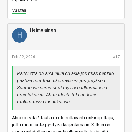
Vastaa
Heimolainen
H
Feb 22, 2026
#17
Paitsi että on aika lailla eri asia jos rikas henkilö
päättää muuttaa ulkomaille vs jos yrityksen
Suomessa perustanut myy sen ulkomaiseen
omistukseen. Ahneudesta toki on kyse
molemmissa tapauksissa.
Ahneudesta? Täällä ei ole riittävästi riskisijoittajia,
jotta moni tuote pystyisi laajentamaan. Silloin on
ainoa mahdollisuus myydä ulkomaille tai hävitä