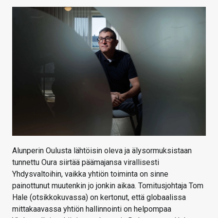
KAUPPA
VAIHDA TEEMA
HAKU
Alunperin Oulusta lähtöisin oleva ja älysormuksistaan
tunnettu Oura siirtää päämajansa virallisesti
Yhdysvaltoihin, vaikka yhtiön toiminta on sinne
painottunut muutenkin jo jonkin aikaa. Tomitusjohtaja Tom
Hale (otsikkokuvassa) on kertonut, että globaalissa
mittakaavassa yhtiön hallinnointi on helpompaa