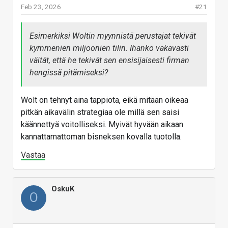
Feb 23, 2026
#21
Esimerkiksi Woltin myynnistä perustajat tekivät
kymmenien miljoonien tilin. Ihanko vakavasti
väität, että he tekivät sen ensisijaisesti firman
hengissä pitämiseksi?
Wolt on tehnyt aina tappiota, eikä mitään oikeaa
pitkän aikavälin strategiaa ole millä sen saisi
käännettyä voitolliseksi. Myivät hyvään aikaan
kannattamattoman bisneksen kovalla tuotolla.
Vastaa
OskuK
O