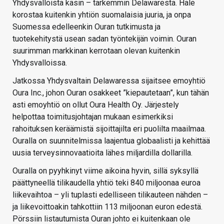
Yhdysvalloista käsin – tarkemmin Delawaresta. Hale
korostaa kuitenkin yhtiön suomalaisia juuria, ja onpa
Suomessa edelleenkin Ouran tutkimusta ja
tuotekehitystä usean sadan työntekijän voimin. Ouran
suurimman markkinan kerrotaan olevan kuitenkin
Yhdysvalloissa.
Jatkossa Yhdysvaltain Delawaressa sijaitsee emoyhtiö
Oura Inc., johon Ouran osakkeet ”kiepautetaan”, kun tähän
asti emoyhtiö on ollut Oura Health Oy. Järjestely
helpottaa toimitusjohtajan mukaan esimerkiksi
rahoituksen keräämistä sijoittajilta eri puolilta maailmaa.
Ouralla on suunnitelmissa laajentua globaalisti ja kehittää
uusia terveysinnovaatioita lähes miljardilla dollarilla.
Ouralla on pyyhkinyt viime aikoina hyvin, sillä syksyllä
päättyneellä tilikaudella yhtiö teki 840 miljoonaa euroa
liikevaihtoa – yli tuplasti edelliseen tilikauteen nähden –
ja liikevoittoakin tahkottiin 113 miljoonan euron edestä.
Pörssiin listautumista Ouran johto ei kuitenkaan ole