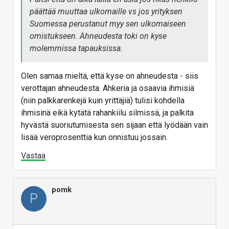
päättää muuttaa ulkomaille vs jos yrityksen
verran hankala markkina tää on lähettilustalle.
Suomessa perustanut myy sen ulkomaiseen
Tulorahoituksella meno ulkomaille olisi ollut
omistukseen. Ahneudesta toki on kyse
tekemätön paikka Woltille. Sijoittajat ei sijoita, jos ei
molemmissa tapauksissa.
ole kasvua tiedossa. Monilla aloittajilla on halua
rakentaa se tuote, mutta tarvitsevat rahoitusta.
Olen samaa mieltä, että kyse on ahneudesta - siis
Ilman tuota ”ahneutta” ihmisissä, tänne ei synny
verottajan ahneudesta. Ahkeria ja osaavia ihmisiä
kansainvälisiä firmoja ja niitä tarvitaan. Eka niitä vaan
(niin palkkarenkejä kuin yrittäjiä) tulisi kohdella
pitää myydä ulos, että saadaan rahaa kertymään
ihmisinä eikä kytätä rahankiilu silmissä, ja palkita
tänne lisää, jotta niiitä voidaan tulevaisuudessa
hyvästä suoriutumisesta sen sijaan että lyödään vain
omistaa myös täällä. Monet noista sijoittaa uusiin
lisää veroprosenttia kun onnistuu jossain.
startuppeihin.
Vastaa
Se on sitten äänestäjien tehtävä pitäää huolta, ettei
verot liikaa nouse, tai tuo ei ole mahdollista.
Vastaa
pomk
P