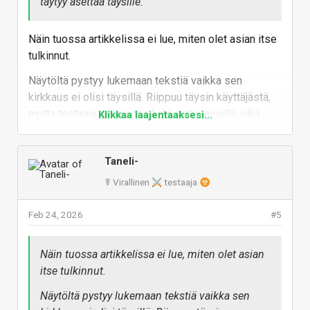
täytyy asettaa täysille.
Näin tuossa artikkelissa ei lue, miten olet asian itse
tulkinnut.
Näytöltä pystyy lukemaan tekstiä vaikka sen
kirkkaus ei olisi täysillä. Riippuu täysin käyttäjästä,
mutta testaaja piti näytön kirkkautta täysillä, eikä
Klikkaa laajentaaksesi...
silloin speksien mukainen ja mitattu kirkkaus
aiheuttanut ongelmia.
Taneli-
edit: muotoilin lauseen uusiksi, kun se näköjään on
☤ Virallinen
testaaja
tulkittavissa väärin.
Vastaa
Feb 24, 2026
#5
Näin tuossa artikkelissa ei lue, miten olet asian
itse tulkinnut.
Näytöltä pystyy lukemaan tekstiä vaikka sen