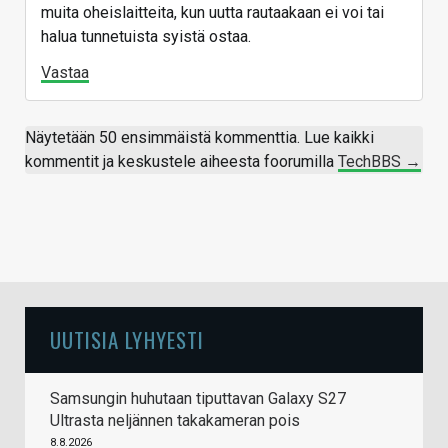
muita oheislaitteita, kun uutta rautaakaan ei voi tai
halua tunnetuista syistä ostaa.
Vastaa
Näytetään 50 ensimmäistä kommenttia. Lue kaikki
kommentit ja keskustele aiheesta foorumilla
TechBBS →
UUTISIA LYHYESTI
Samsungin huhutaan tiputtavan Galaxy S27
Ultrasta neljännen takakameran pois
8.8.2026