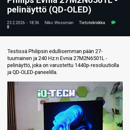
ARTIKKELIT
pelinäyttö (QD-OLED)
VIDEOT
23.2.2026 - 18:36
Niko Wessman
Tietotekniikka
8
TECHBBS
TIETOA
Testissä Philipsin edullisemman pään 27-
HINTA.FI
tuumainen ja 240 Hz:n Evnia 27M2N6501L -
pelinäyttö, joka on varustettu 1440p-resoluutiolla
KAUPPA
ja QD-OLED-paneelilla.
VAIHDA TEEMA
HAKU