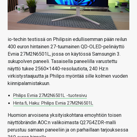
io-techin testissä on Philipsin edullisemman pään reilun
400 euron hintainen 27-tuumainen QD-OLED-pelinäyttö
Evnia 27M2N6501L, jossa on käytössä Samsungin 3.
sukupolven paneeli. Tasaisella paneelilla varustettu
näyttö tukee 2560×1440-resoluutiota, 240 Hz:n
virkistystaajuutta ja Philips myöntää sille kolmen vuoden
kiinnipalamistakuun.
Philips Evnia 27M2N6501L -tuotesivu
Hinta.fi, Haku: Philips Evnia 27M2N6501L
Huomion arvoisena yksityiskohtana emoyhtiön toisen
näyttöbrändin AOC:n valikoimasta Q27G4ZDR-malli
perustuu samaan paneeliin ja on parhaillaan tarjouksessa