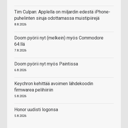
Tim Culpan: Applella on miljardin edestä iPhone-
puhelinten siruja odottamassa muistipiirejä
8.8.2026
Doom pyörii nyt (melkein) myös Commodore
64:llä
7.8.2026
Doom pyörii nyt myös Paintissa
6.8.2026
Keychron kehittää avoimen lähdekoodin
firmwarea pelihiiriin
5.8.2026
Honor uudisti logonsa
5.8.2026