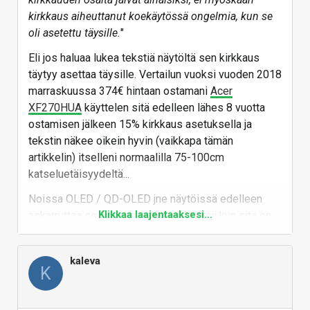
kirkkaus aiheuttanut koekäytössä ongelmia, kun se
oli asetettu täysille.
"
Eli jos haluaa lukea tekstiä näytöltä sen kirkkaus
täytyy asettaa täysille. Vertailun vuoksi vuoden 2018
marraskuussa 374€ hintaan ostamani
Acer
XF270HUA
käyttelen sitä edelleen lähes 8 vuotta
ostamisen jälkeen 15% kirkkaus asetuksella ja
tekstin näkee oikein hyvin (vaikkapa tämän
artikkelin) itselleni normaalilla 75-100cm
katseluetäisyydeltä...
Noissa OLED / QD-OLED jne näytöissä edelleen
Klikkaa laajentaaksesi...
askarruttaa se miten hyvin näyttö toimii kun sitä on
käytetty se normaali 6-10+ vuotta.
Kakkos koneessa on edelleen käytössä Dell
kaleva
UltraSharp U2713HM 2560 x 1440 kun 24" TN näyttö
K
meni hajoamaan joskus 2018 minkä takia tuli uusi
hankittua...