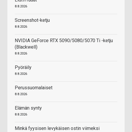
8.8.2026
Screenshot-ketju
8.8.2026
NVIDIA GeForce RTX 5090/5080/5070 Ti -ketju
(Blackwell)
8.8.2026
Pyöräily
8.8.2026
Perussuomalaiset
8.8.2026
Elämän synty
8.8.2026
Minkä fyysisen levykäisen ostin viimeksi