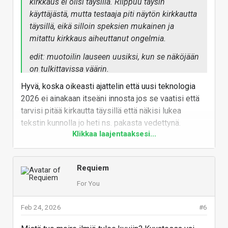
kirkkaus ei olisi täysillä. Riippuu täysin
käyttäjästä, mutta testaaja piti näytön kirkkautta
täysillä, eikä silloin speksien mukainen ja
mitattu kirkkaus aiheuttanut ongelmia.
edit: muotoilin lauseen uusiksi, kun se näköjään
on tulkittavissa väärin.
Hyvä, koska oikeasti ajattelin että uusi teknologia
2026 ei ainakaan itseäni innosta jos se vaatisi että
tarvisi pitää kirkautta täysillä että näkisi lukea
tekstin kunnolla jo heti ns. pakasta vedettynä.
Klikkaa laajentaaksesi...
Kun jo vanhaan kuvaputki aikaan arvosti sitä että
pystyi tarvittaessa vuosien käytön jälkeen lisäämään
kirkautta jos/kun se alkoi ajan myötä hiipumaan.
Requiem
Vastaa
For You
Feb 24, 2026
#6