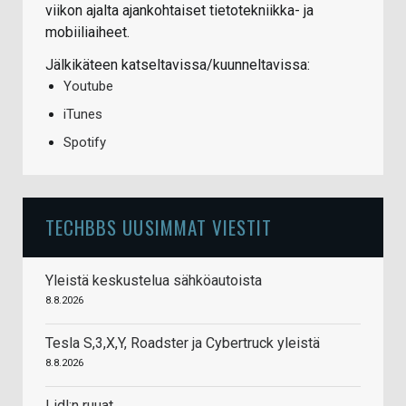
viikon ajalta ajankohtaiset tietotekniikka- ja
mobiiliaiheet.
Jälkikäteen katseltavissa/kuunneltavissa:
Youtube
iTunes
Spotify
TECHBBS UUSIMMAT VIESTIT
Yleistä keskustelua sähköautoista
8.8.2026
Tesla S,3,X,Y, Roadster ja Cybertruck yleistä
8.8.2026
Lidl:n ruuat