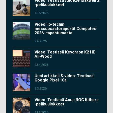
Video: Testissä Audeze Maxwell 2
-pelikuulokkeet
15.6.2026
Video: io-techin
messuosastoraportit Computex
2026 -tapahtumasta
3.6.2026
Video: Testissä Keychron K2 HE
All-Wood
13.4.2026
Uusi artikkeli & video: Testissä
Google Pixel 10a
9.3.2026
Video: Testissä Asus ROG Kithara
-pelikuulokkeet
11.2.2026