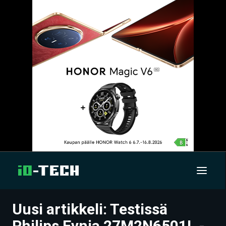
Uusi artikkeli: Testissä
UUTISET
Philips Evnia 27M2N6501L -