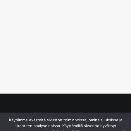
© S&J Media Oy
Käytämme evästeitä sivuston toiminnoissa, ominaisuuksissa ja
liikenteen analysoinnissa. Käyttämällä sivustoa hyväksyt