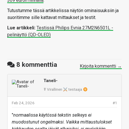
369 euron hinnalla
.
Tutustumme tässä artikkelissa näytön ominaisuuksiin ja
suoritimme sille kattavat mittaukset ja testit.
Lue artikkeli:
Testissä Philips Evnia 27M2N6501L -
pelinäyttö (QD-OLED)
8
kommenttia
Kirjoita kommentti →
Taneli-
☤ Virallinen
testaaja
Feb 24, 2026
#1
"
normaalissa käytössä tekstin selkeys ei
muodostunut ongelmaksi. Vaikka mittaustulokset
kirkkauden osalta jäivät alhaisiksi, ei myöskään