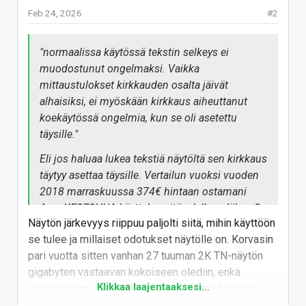
Vastaa
Feb 24, 2026
#2
"
normaalissa käytössä tekstin selkeys ei
muodostunut ongelmaksi. Vaikka
mittaustulokset kirkkauden osalta jäivät
alhaisiksi, ei myöskään kirkkaus aiheuttanut
koekäytössä ongelmia, kun se oli asetettu
täysille.
"
Eli jos haluaa lukea tekstiä näytöltä sen kirkkaus
täytyy asettaa täysille. Vertailun vuoksi vuoden
2018 marraskuussa 374€ hintaan ostamani
Acer XF270HUA
käyttelen sitä edelleen lähes 8
Näytön järkevyys riippuu paljolti siitä, mihin käyttöön
vuotta ostamisen jälkeen 15% kirkkaus
se tulee ja millaiset odotukset näytölle on. Korvasin
asetuksella ja tekstin näkee oikein hyvin
pari vuotta sitten vanhan 27 tuuman 2K TN-näytön
(vaikkapa tämän artikkelin) itselleni normaalilla
gigabyten vastaavan kokoiseen olediin, enkä
75-100cm katseluetäisyydeltä...
Klikkaa laajentaaksesi...
missään nimessä vaihtais takas, tai muuhunkaan
Noissa OLED / QD-OLED jne näytöissä edelleen
paneelityyppiin.