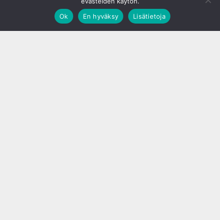
evästeiden käytön.
Ok
En hyväksy
Lisätietoja
;