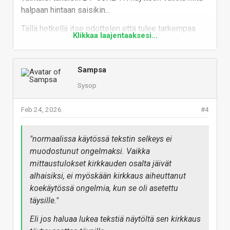
halpaan hintaan saisikin...
Tällä hetkellä itse odottelen että tulee tarkempaa
Klikkaa laajentaaksesi...
dataa pidemmän (useamman vuoden) OLED ja QD-
OLED näytöistä sekä 32" 4K näyttöjen hintojen
tippumista. Sitten voikin taas hankkia uuden 6-10+
Sampsa
vuoden näytön nykyistä korvaamaan.
Sysop
Vastaa
Feb 24, 2026
#4
"
normaalissa käytössä tekstin selkeys ei
muodostunut ongelmaksi. Vaikka
mittaustulokset kirkkauden osalta jäivät
alhaisiksi, ei myöskään kirkkaus aiheuttanut
koekäytössä ongelmia, kun se oli asetettu
täysille.
"
Eli jos haluaa lukea tekstiä näytöltä sen kirkkaus