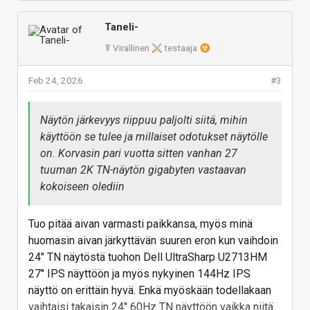
askarruttaa se miten hyvin näyttö toimii kun sitä
Olisinko
pärjännyt
vanhalla näytöllä? Ihan varmasti,
on käytetty se normaali 6-10+ vuotta.
Taneli-
mutta onhan toi nykyinen OLED-monitori aivan eri
Kakkos koneessa on edelleen käytössä Dell
☤ Virallinen
testaaja
luokan näyttö, vaikka kirkkaudella ja
UltraSharp U2713HM 2560 x 1440 kun 24" TN
tekstitarkkuudelta jäisikin LCD-näytöille.
näyttö meni hajoamaan joskus 2018 minkä
Feb 24, 2026
#3
takia tuli uusi hankittua...
Vastaa
Näytön järkevyys riippuu paljolti siitä, mihin
käyttöön se tulee ja millaiset odotukset näytölle
on. Korvasin pari vuotta sitten vanhan 27
tuuman 2K TN-näytön gigabyten vastaavan
kokoiseen olediin
Tuo pitää aivan varmasti paikkansa, myös minä
huomasin aivan järkyttävän suuren eron kun vaihdoin
24" TN näytöstä tuohon Dell UltraSharp U2713HM
27" IPS näyttöön ja myös nykyinen 144Hz IPS
näyttö on erittäin hyvä. Enkä myöskään todellakaan
vaihtaisi takaisin 24" 60Hz TN näyttöön vaikka niitä