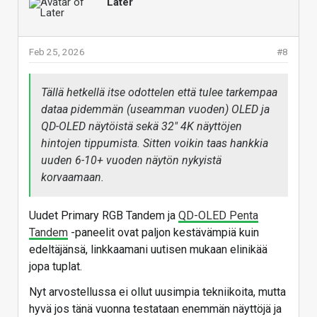
Later
Feb 25, 2026
#8
Tällä hetkellä itse odottelen että tulee tarkempaa
dataa pidemmän (useamman vuoden) OLED ja
QD-OLED näytöistä sekä 32" 4K näyttöjen
hintojen tippumista. Sitten voikin taas hankkia
uuden 6-10+ vuoden näytön nykyistä
korvaamaan.
Uudet Primary RGB Tandem ja
QD-OLED Penta
Tandem
-paneelit ovat paljon kestävämpiä kuin
edeltäjänsä, linkkaamani uutisen mukaan elinikää
jopa tuplat.
Nyt arvostellussa ei ollut uusimpia tekniikoita, mutta
hyvä jos tänä vuonna testataan enemmän näyttöjä ja