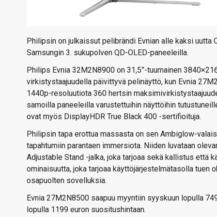
Philipsin on julkaissut pelibrändi Evnian alle kaksi uutt
Samsungin 3. sukupolven QD-OLED-paneeleilla.
Philips Evnia 32M2N8900 on 31,5”-tuumainen 3840×2160-
virkistystaajuudella päivittyvä pelinäyttö, kun Evnia 
1440p-resoluutiota 360 hertsin maksimivirkistystaajuude
samoilla paneeleilla varustettuihin näyttöihin tutustuneil
ovat myös DisplayHDR True Black 400 -sertifioituja.
Philipsin tapa erottua massasta on sen Ambiglow-valais
tapahtumiin parantaen immersiota. Niiden luvataan olev
Adjustable Stand -jalka, joka tarjoaa sekä kallistus että
ominaisuutta, joka tarjoaa käyttöjärjestelmätasolla tuen 
osapuolten sovelluksia.
Evnia 27M2N8500 saapuu myyntiin syyskuun lopulla 749
lopulla 1199 euron suositushintaan.