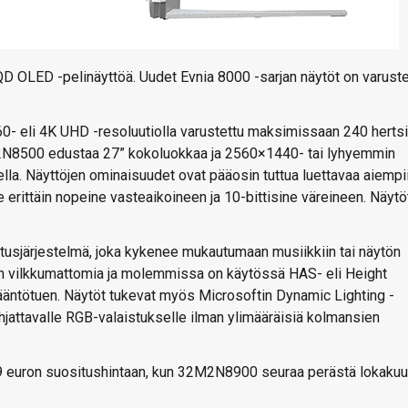
a QD OLED -pelinäyttöä. Uudet Evnia 8000 -sarjan näytöt on varuste
 eli 4K UHD -resoluutiolla varustettu maksimissaan 240 herts
27M2N8500 edustaa 27” kokoluokkaa ja 2560×1440- tai lyhyemmin
lla. Näyttöjen ominaisuudet ovat pääosin tuttua luettavaa aiempi
le erittäin nopeine vasteaikoineen ja 10-bittisine väreineen. Näytö
tusjärjestelmä, joka kykenee mukautumaan musiikkiin tai näytön
an vilkkumattomia ja molemmissa on käytössä HAS- eli Height
 kääntötuen. Näytöt tukevat myös Microsoftin Dynamic Lighting -
ohjattavalle RGB-valaistukselle ilman ylimääräisiä kolmansien
 euron suositushintaan, kun 32M2N8900 seuraa perästä lokaku