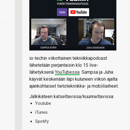
io-techin viikottainen tekniikkapodcast
lähetetään perjantaisin klo 15 live-
lähetyksenä
YouTubessa
. Sampsa ja Juha
käyvät keskenään läpi kuluneen viikon ajalta
ajankohtaiset tietotekniikka- ja mobiiliaiheet.
Jälkikäteen katseltavissa/kuunneltavissa:
Youtube
iTunes
Spotify