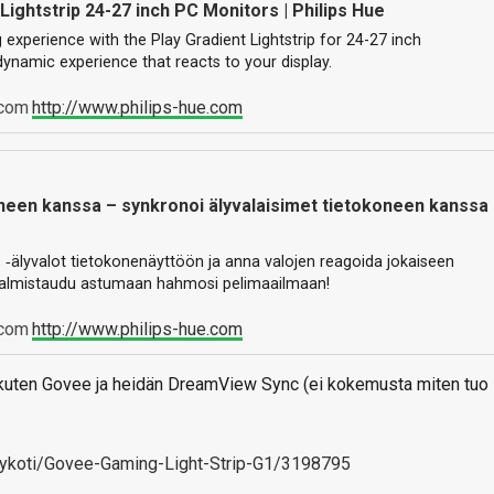
Lightstrip 24-27 inch PC Monitors | Philips Hue
xperience with the Play Gradient Lightstrip for 24-27 inch
dynamic experience that reacts to your display.
http://www.philips-hue.com
neen kanssa – synkronoi älyvalaisimet tietokoneen kanssa
 ‑älyvalot tietokonenäyttöön ja anna valojen reagoida jokaiseen
Valmistaudu astumaan hahmosi pelimaailmaan!
http://www.philips-hue.com
a, kuten Govee ja heidän DreamView Sync (ei kokemusta miten tuo
lykoti/Govee-Gaming-Light-Strip-G1/3198795