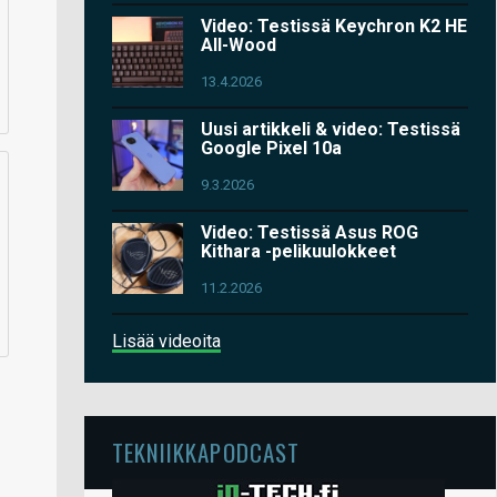
Video: Testissä Keychron K2 HE
All-Wood
13.4.2026
Uusi artikkeli & video: Testissä
Google Pixel 10a
9.3.2026
Video: Testissä Asus ROG
Kithara -pelikuulokkeet
11.2.2026
Lisää videoita
TEKNIIKKAPODCAST