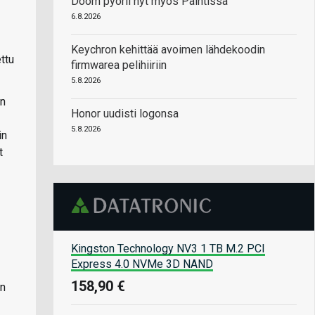
Doom pyörii nyt myös Paintissa
6.8.2026
Keychron kehittää avoimen lähdekoodin
ttu
firmwarea pelihiiriin
5.8.2026
in
Honor uudisti logonsa
5.8.2026
in
t
Kingston Technology NV3 1 TB M.2 PCI
Express 4.0 NVMe 3D NAND
158,90 €
un