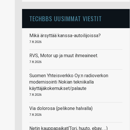
TECHBBS UUSIMMAT VIESTIT
Mikä ärsyttää kanssa-autoilijoissa?
7.8.2026
RVS, Motor up ja muut ihmeaineet.
7.8.2026
Suomen Yhteisverkko Oy:n radioverkon
modernisointi Nokian tekniikalla
käyttäjäkokemukset/palaute
7.8.2026
Via dolorosa (pelikone halvalla)
7.8.2026
Netin kauppapaikat(Tori, huuto, ebay, ...)