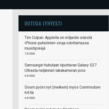
UUTISIA LYHYESTI
Tim Culpan: Applella on miljardin edestä
iPhone-puhelinten siruja odottamassa
muistipiirejä
7.8.2026
Samsungin huhutaan tiputtavan Galaxy S27
Ultrasta neljännen takakameran pois
6.8.2026
Doom pyörii nyt (melkein) myös Commodore
64:llä
6.8.2026