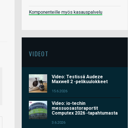
Komponenteille myös kasauspalvelu
VIDEOT
Video: Testissä Audeze
Maxwell 2 -pelikuulokkeet
15.6.2026
Video: io-techin
messuosastoraportit
Computex 2026 -tapahtumasta
3.6.2026