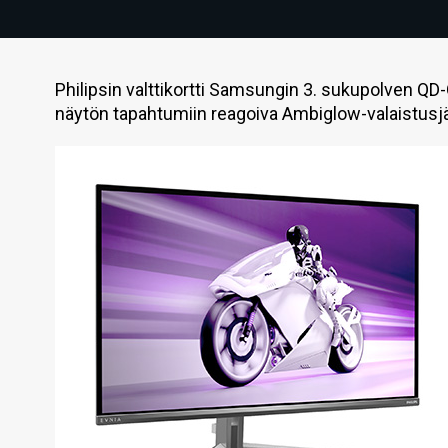
Philipsin valttikortti Samsungin 3. sukupolven QD
näytön tapahtumiin reagoiva Ambiglow-valaistusj