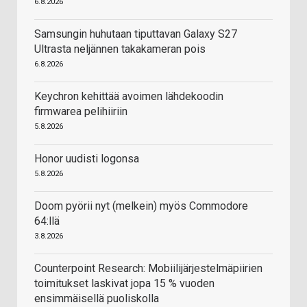
6.8.2026
Samsungin huhutaan tiputtavan Galaxy S27
Ultrasta neljännen takakameran pois
6.8.2026
Keychron kehittää avoimen lähdekoodin
firmwarea pelihiiriin
5.8.2026
Honor uudisti logonsa
5.8.2026
Doom pyörii nyt (melkein) myös Commodore
64:llä
3.8.2026
Counterpoint Research: Mobiilijärjestelmäpiirien
toimitukset laskivat jopa 15 % vuoden
ensimmäisellä puoliskolla