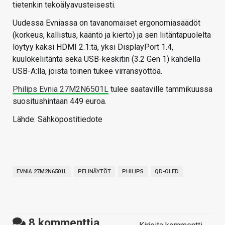
tietenkin tekoälyavusteisesti.
Uudessa Evniassa on tavanomaiset ergonomiasäädöt
(korkeus, kallistus, kääntö ja kierto) ja sen liitäntäpuolelta
löytyy kaksi HDMI 2.1:tä, yksi DisplayPort 1.4,
kuulokeliitäntä sekä USB-keskitin (3.2 Gen 1) kahdella
USB-A:lla, joista toinen tukee virransyöttöä.
Philips Evnia 27M2N6501L
tulee saataville tammikuussa
suositushintaan 449 euroa.
Lähde: Sähköpostitiedote
EVNIA 27M2N6501L
PELINÄYTÖT
PHILIPS
QD-OLED
8
kommenttia