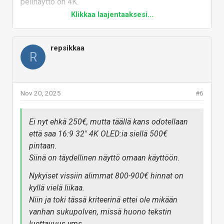
pelinäyttö on 4K.
Klikkaa laajentaaksesi...
Sitten jos pelaamista mietitään, eli että olisi
huolissaan fps:stä kun reso nousee niin paljon
versus 2K/1440p.
repsikkaa
R
Siihen liittyen yks asia mitä ei ehkä kaikki ajattele on
se että FSR / DLSS on 4K näytöllä ihan erilainen
juttu.
Voit käytännössä käyttää niiden performance
Nov 20, 2025
#6
moodeja, tai vähintään balancedia, koska näytön
korkea resoluutio ja siten dlss/fsr base resoluutio
Ei nyt ehkä 250€, mutta täällä kans odotellaan
yhdistettynä korkeaan pikselitiheyteen meinaa että
että saa 16:9 32" 4K OLED:ia siellä 500€
kuva näyttää silti hyvältä.
pintaan.
1440p kun käyttänyt DLSS, kohta FSR kunhan saan
Siinä on täydellinen näyttö omaan käyttöön.
pian oman Radeonin käteen, niin ei mun silmä kestä
usein edes balanced moodia. Kuva kärsii liikaa ja
Nykyiset vissiin alimmat 800-900€ hinnat on
joissan peleissä jopa parhaan kuvanlaadun upscaling
kyllä vielä liikaa.
on liian rumaa.
Niin ja toki tässä kriteerinä ettei ole mikään
vanhan sukupolven, missä huono tekstin
Mutta mutta, järkeviä OLED hintoja odotellessa.
luettavuus yms.