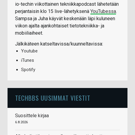
io-techin viikottainen tekniikkapodcast lähetetään
perjantaisin klo 15 live-lähetyksenä
YouTubessa
.
Sampsa ja Juha käyvät keskenään läpi kuluneen
viikon ajalta ajankohtaiset tietotekniikka- ja
mobiiliaiheet.
Jälkikäteen katseltavissa/kuunneltavissa:
Youtube
iTunes
Spotify
TECHBBS UUSIMMAT VIESTIT
Suosittele kirjaa
6.8.2026