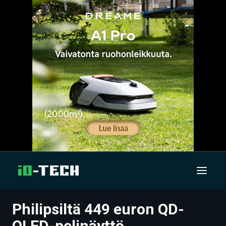
Philipsiltä 449 euron QD-
UUTISET
OLED-pelinäyttö