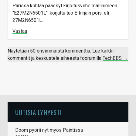
Parissa kohtaa päässyt kirjoitusvirhe mallinimeen
"E27M2N6501L", korjattu tuo E-kirjain pois, eli
27M2N6501L.
Vastaa
Näytetään 50 ensimmäistä kommenttia. Lue kaikki
kommentit ja keskustele aiheesta foorumilla
TechBBS →
UUTISIA LYHYESTI
Doom pyörii nyt myös Paintissa