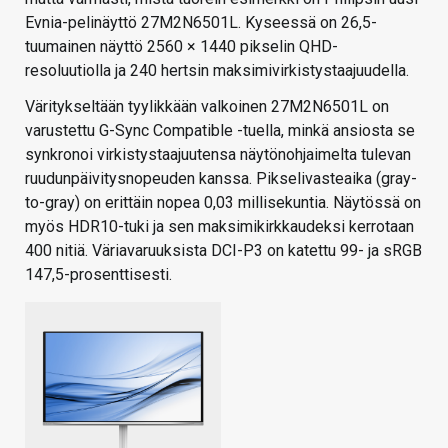
Evnia-pelinäyttö 27M2N6501L. Kyseessä on 26,5-
tuumainen näyttö 2560 × 1440 pikselin QHD-
resoluutiolla ja 240 hertsin maksimivirkistystaajuudella.
Väritykseltään tyylikkään valkoinen 27M2N6501L on
varustettu G-Sync Compatible -tuella, minkä ansiosta se
synkronoi virkistystaajuutensa näytönohjaimelta tulevan
ruudunpäivitysnopeuden kanssa. Pikselivasteaika (gray-
to-gray) on erittäin nopea 0,03 millisekuntia. Näytössä on
myös HDR10-tuki ja sen maksimikirkkaudeksi kerrotaan
400 nitiä. Väriavaruuksista DCI-P3 on katettu 99- ja sRGB
147,5-prosenttisesti.