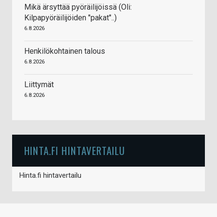
Mikä ärsyttää pyöräilijöissä (Oli:
Kilpapyöräilijöiden "pakat"..)
6.8.2026
Henkilökohtainen talous
6.8.2026
Liittymät
6.8.2026
HINTA.FI HINTAVERTAILU
Hinta.fi hintavertailu