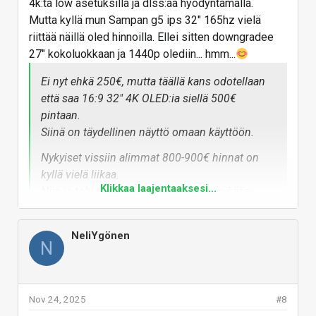
4k:ta low asetuksilla ja dlss:ää hyödyntämällä.
Mutta kyllä mun Sampan g5 ips 32" 165hz vielä
riittää näillä oled hinnoilla. Ellei sitten downgradee
27" kokoluokkaan ja 1440p olediin... hmm...
Ei nyt ehkä 250€, mutta täällä kans odotellaan
että saa 16:9 32" 4K OLED:ia siellä 500€
pintaan.
Siinä on täydellinen näyttö omaan käyttöön.
Nykyiset vissiin alimmat 800-900€ hinnat on
kyllä vielä liikaa.
Klikkaa laajentaaksesi...
Niin ja toki tässä kriteerinä ettei ole mikään
vanhan sukupolven, missä huono tekstin
luettavuus yms.
NeliYgönen
N
Vastaa
Nov 24, 2025
#8