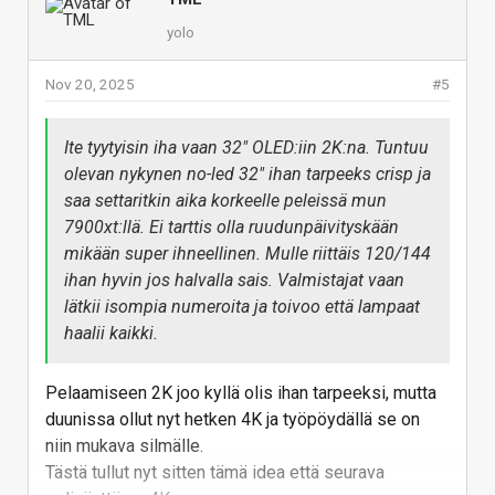
yolo
Nov 20, 2025
#5
Ite tyytyisin iha vaan 32" OLED:iin 2K:na. Tuntuu
olevan nykynen no-led 32" ihan tarpeeks crisp ja
saa settaritkin aika korkeelle peleissä mun
7900xt:llä. Ei tarttis olla ruudunpäivityskään
mikään super ihneellinen. Mulle riittäis 120/144
ihan hyvin jos halvalla sais. Valmistajat vaan
lätkii isompia numeroita ja toivoo että lampaat
haalii kaikki.
Pelaamiseen 2K joo kyllä olis ihan tarpeeksi, mutta
duunissa ollut nyt hetken 4K ja työpöydällä se on
niin mukava silmälle.
Tästä tullut nyt sitten tämä idea että seurava