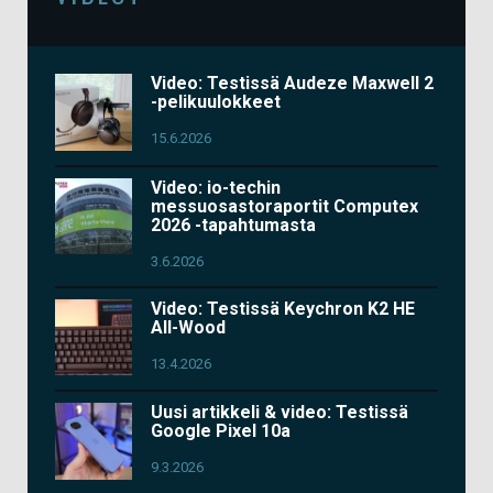
Video: Testissä Audeze Maxwell 2
-pelikuulokkeet
15.6.2026
Video: io-techin
messuosastoraportit Computex
2026 -tapahtumasta
3.6.2026
Video: Testissä Keychron K2 HE
All-Wood
13.4.2026
Uusi artikkeli & video: Testissä
Google Pixel 10a
9.3.2026