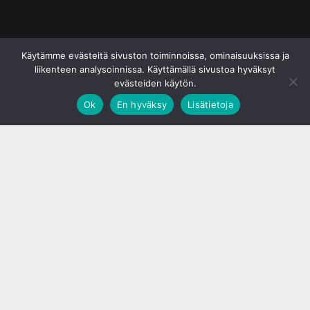
© S&J Media Oy
Käytämme evästeitä sivuston toiminnoissa, ominaisuuksissa ja
liikenteen analysoinnissa. Käyttämällä sivustoa hyväksyt
evästeiden käytön.
Ok
En hyväksy
Lisätietoja
;