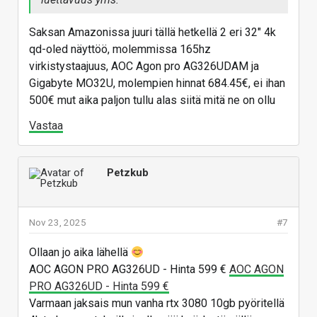
Vastaa
Saksan Amazonissa juuri tällä hetkellä 2 eri 32" 4k
qd-oled näyttöö, molemmissa 165hz
virkistystaajuus, AOC Agon pro AG326UDAM ja
Gigabyte MO32U, molempien hinnat 684.45€, ei ihan
500€ mut aika paljon tullu alas siitä mitä ne on ollu
Vastaa
Petzkub
Nov 23, 2025
#7
Ollaan jo aika lähellä
AOC AGON PRO AG326UD - Hinta 599 €
AOC AGON
PRO AG326UD - Hinta 599 €
Varmaan jaksais mun vanha rtx 3080 10gb pyöritellä