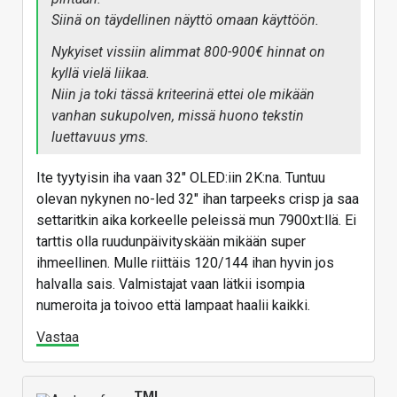
Siinä on täydellinen näyttö omaan käyttöön.
Nykyiset vissiin alimmat 800-900€ hinnat on
kyllä vielä liikaa.
Niin ja toki tässä kriteerinä ettei ole mikään
vanhan sukupolven, missä huono tekstin
luettavuus yms.
Ite tyytyisin iha vaan 32" OLED:iin 2K:na. Tuntuu
olevan nykynen no-led 32" ihan tarpeeks crisp ja saa
settaritkin aika korkeelle peleissä mun 7900xt:llä. Ei
tarttis olla ruudunpäivityskään mikään super
ihmeellinen. Mulle riittäis 120/144 ihan hyvin jos
halvalla sais. Valmistajat vaan lätkii isompia
numeroita ja toivoo että lampaat haalii kaikki.
Vastaa
TML