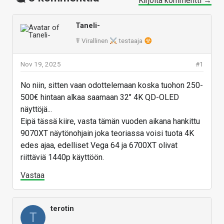
Kirjoita kommentti →
Taneli-
☤ Virallinen
testaaja
Nov 19, 2025
#1
No niin, sitten vaan odottelemaan koska tuohon 250-
500€ hintaan alkaa saamaan 32" 4K QD-OLED
näyttöjä...
Eipä tässä kiire, vasta tämän vuoden aikana hankittu
9070XT näytönohjain joka teoriassa voisi tuota 4K
edes ajaa, edelliset Vega 64 ja 6700XT olivat
riittäviä 1440p käyttöön.
Vastaa
terotin
T