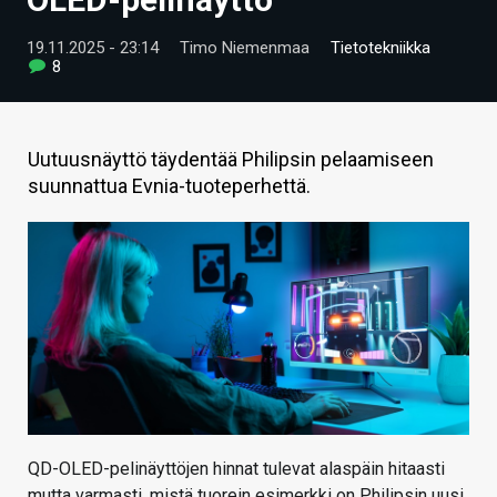
ARTIKKELIT
19.11.2025 - 23:14
Timo Niemenmaa
Tietotekniikka
8
VIDEOT
TECHBBS
Uutuusnäyttö täydentää Philipsin pelaamiseen
TIETOA
suunnattua Evnia-tuoteperhettä.
HINTA.FI
KAUPPA
VAIHDA TEEMA
HAKU
QD-OLED-pelinäyttöjen hinnat tulevat alaspäin hitaasti
mutta varmasti, mistä tuorein esimerkki on Philipsin uusi