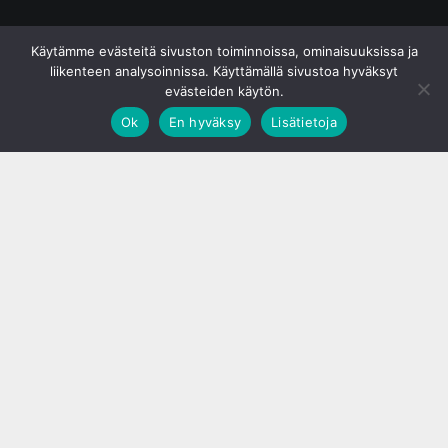
© S&J Media Oy
Käytämme evästeitä sivuston toiminnoissa, ominaisuuksissa ja
liikenteen analysoinnissa. Käyttämällä sivustoa hyväksyt
evästeiden käytön.
Ok
En hyväksy
Lisätietoja
;