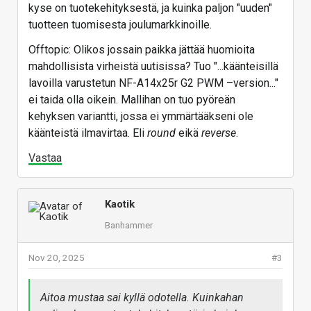
kyse on tuotekehityksestä, ja kuinka paljon "uuden"
tuotteen tuomisesta joulumarkkinoille.
Offtopic: Olikos jossain paikka jättää huomioita
mahdollisista virheistä uutisissa? Tuo "...käänteisillä
lavoilla varustetun NF-A14x25r G2 PWM –version..."
ei taida olla oikein. Mallihan on tuo pyöreän
kehyksen variantti, jossa ei ymmärtääkseni ole
käänteistä ilmavirtaa. Eli
round
eikä
reverse
.
Vastaa
Kaotik
Banhammer
Nov 20, 2025
#3
Aitoa mustaa sai kyllä odotella. Kuinkahan