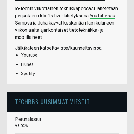
io-techin viikottainen tekniikkapodcast lähetetään
perjantaisin klo 15 live-lähetyksenä
YouTubessa
.
Sampsa ja Juha käyvät keskenään läpi kuluneen
viikon ajalta ajankohtaiset tietotekniikka- ja
mobiiliaiheet.
Jälkikäteen katseltavissa/kuunneltavissa:
Youtube
iTunes
Spotify
TECHBBS UUSIMMAT VIESTIT
Perunalastut
9.8.2026