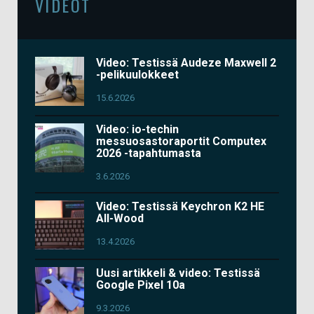
VIDEOT
Video: Testissä Audeze Maxwell 2
-pelikuulokkeet
15.6.2026
Video: io-techin
messuosastoraportit Computex
2026 -tapahtumasta
3.6.2026
Video: Testissä Keychron K2 HE
All-Wood
13.4.2026
Uusi artikkeli & video: Testissä
Google Pixel 10a
9.3.2026