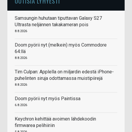
UUTISIA LYHYESTI
Samsungin huhutaan tiputtavan Galaxy S27
Ultrasta neljännen takakameran pois
8.8.2026
Doom pyörii nyt (melkein) myös Commodore
64:llä
8.8.2026
Tim Culpan: Applella on miljardin edestä iPhone-
puhelinten siruja odottamassa muistipiirejä
8.8.2026
Doom pyörii nyt myös Paintissa
6.8.2026
Keychron kehittää avoimen lähdekoodin
firmwarea pelihiiriin
5.8.2026