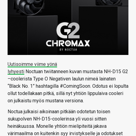
Uutisoimme viime yönä
lyhyesti
Noctuan twiitanneen kuvan mustasta NH-D15 G2
–coolerista Type O Negativen laulun nimeä lainaten
“Black No. 1” hashtagilla #ComingSoon. Odotus ei lopulta
ollut todellakaan pitkä, sillä nyt yhtiön lippulaiva cooleri
on julkaistu myös mustana versiona.
Noctua julkaisi aikoinaan pitkään odotetun toisen
sukupolven NH-D15-coolerinsa yli vuosi sitten
heinäkuussa. Monelle yhtiön mielipiteitä jakava
värimaailma on kuitenkin syy irvistykselle ja odotukset