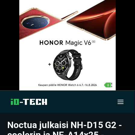
Noctua julkaisi NH-D15 G2 -
UUTISET
coolerin ja NF-A14x25 -