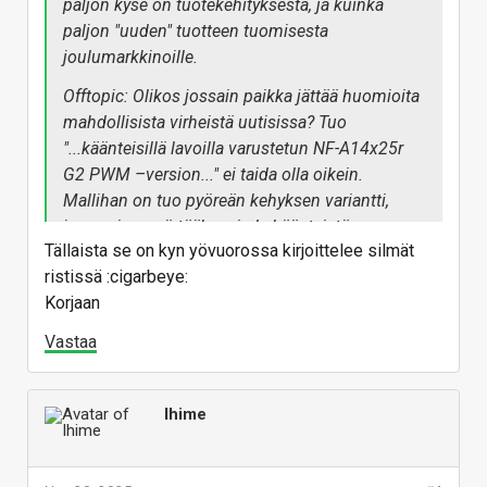
paljon kyse on tuotekehityksestä, ja kuinka
paljon "uuden" tuotteen tuomisesta
joulumarkkinoille.
Offtopic: Olikos jossain paikka jättää huomioita
mahdollisista virheistä uutisissa? Tuo
"...käänteisillä lavoilla varustetun NF-A14x25r
G2 PWM –version..." ei taida olla oikein.
Mallihan on tuo pyöreän kehyksen variantti,
jossa ei ymmärtääkseni ole käänteistä
Tällaista se on kyn yövuorossa kirjoittelee silmät
ilmavirtaa. Eli
round
eikä
reverse
.
ristissä :cigarbeye:
Korjaan
Vastaa
Ihime