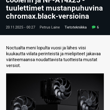
ARTIKKELIT
tuulettimet mustanpuhuvina
chromax.black-versioina
VIDEOT
TECHBBS
20.11.2025 - 00:27
Petrus Laine
Tietotekniikka
6
TIETOA
HINTA.FI
Noctualta meni lopulta vuosi ja lähes viisi
kuukautta viilata perinteistä ja mielipiteet jakavaa
KAUPPA
väriteemaansa noudattavista tuotteista mustat
versiot.
VAIHDA TEEMA
HAKU