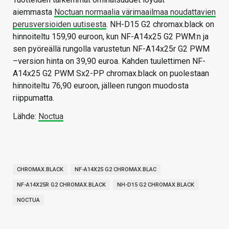
aiemmasta
Noctuan normaalia värimaailmaa noudattavien
perusversioiden uutisesta
. NH-D15 G2 chromax.black on
hinnoiteltu 159,90 euroon, kun NF-A14x25 G2 PWM:n ja
sen pyöreällä rungolla varustetun NF-A14x25r G2 PWM
–version hinta on 39,90 euroa. Kahden tuulettimen NF-
A14x25 G2 PWM Sx2-PP chromax.black on puolestaan
hinnoiteltu 76,90 euroon, jälleen rungon muodosta
riippumatta.
Lähde:
Noctua
CHROMAX.BLACK
NF-A14X25 G2 CHROMAX.BLAC
NF-A14X25R G2 CHROMAX.BLACK
NH-D15 G2 CHROMAX.BLACK
NOCTUA