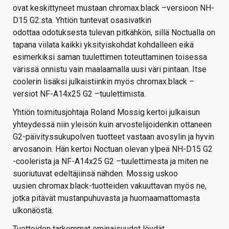
ovat keskittyneet mustaan chromax.black –versioon NH-
D15 G2:sta. Yhtiön tuntevat osasivatkin
odottaa odotuksesta tulevan pitkähkön, sillä Noctualla on
tapana viilata kaikki yksityiskohdat kohdalleen eikä
esimerkiksi saman tuulettimen toteuttaminen toisessa
värissä onnistu vain maalaamalla uusi väri pintaan. Itse
coolerin lisäksi julkaistiinkin myös chromax.black –
versiot NF-A14x25 G2 –tuulettimista.
Yhtiön toimitusjohtaja Roland Mossig kertoi julkaisun
yhteydessä niin yleisön kuin arvostelijoidenkin ottaneen
G2-päivityssukupolven tuotteet vastaan avosylin ja hyvin
arvosanoin. Hän kertoi Noctuan olevan ylpeä NH-D15 G2
-coolerista ja NF-A14x25 G2 –tuulettimesta ja miten ne
suoriutuvat edeltäjiinsä nähden. Mossig uskoo
uusien chromax.black-tuotteiden vakuuttavan myös ne,
jotka pitävät mustanpuhuvasta ja huomaamattomasta
ulkonäöstä.
Tuotteiden tarkemmat ominaisuudet löydät