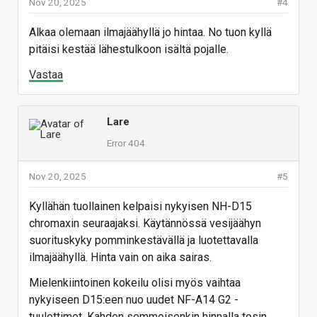
Nov 20, 2025
#4
Alkaa olemaan ilmajäähyllä jo hintaa. No tuon kyllä
pitäisi kestää lähestulkoon isältä pojalle.
Vastaa
Lare
Error 404
Nov 20, 2025
#5
Kyllähän tuollainen kelpaisi nykyisen NH-D15
chromaxin seuraajaksi. Käytännössä vesijäähyn
suorituskyky pomminkestävällä ja luotettavalla
ilmajäähyllä. Hinta vain on aika sairas.
Mielenkiintoinen kokeilu olisi myös vaihtaa
nykyiseen D15:een nuo uudet NF-A14 G2 -
tuulettimet. Kahden semmoisenkin hinnalla tosin