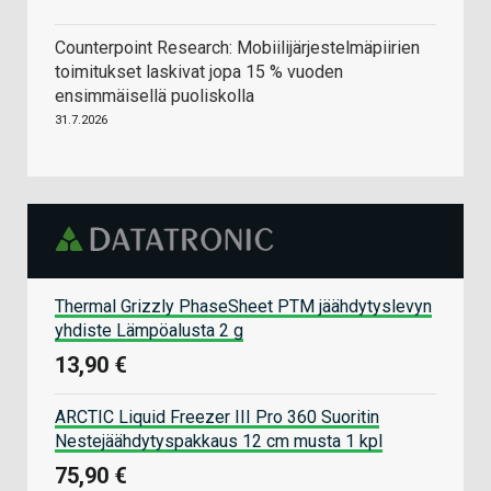
Counterpoint Research: Mobiilijärjestelmäpiirien
toimitukset laskivat jopa 15 % vuoden
ensimmäisellä puoliskolla
31.7.2026
Thermal Grizzly PhaseSheet PTM jäähdytyslevyn
yhdiste Lämpöalusta 2 g
13,90 €
ARCTIC Liquid Freezer III Pro 360 Suoritin
Nestejäähdytyspakkaus 12 cm musta 1 kpl
75,90 €