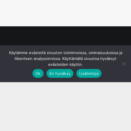
© S&J Media Oy
Käytämme evästeitä sivuston toiminnoissa, ominaisuuksissa ja
liikenteen analysoinnissa. Käyttämällä sivustoa hyväksyt
evästeiden käytön.
Ok
En hyväksy
Lisätietoja
;