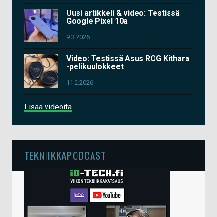
Uusi artikkeli & video: Testissä
Google Pixel 10a
9.3.2026
Video: Testissä Asus ROG Kithara
-pelikuulokkeet
11.2.2026
Lisää videoita
TEKNIIKKAPODCAST