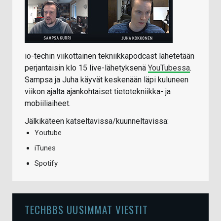
io-techin viikottainen tekniikkapodcast lähetetään
perjantaisin klo 15 live-lähetyksenä
YouTubessa
.
Sampsa ja Juha käyvät keskenään läpi kuluneen
viikon ajalta ajankohtaiset tietotekniikka- ja
mobiiliaiheet.
Jälkikäteen katseltavissa/kuunneltavissa:
Youtube
iTunes
Spotify
TECHBBS UUSIMMAT VIESTIT