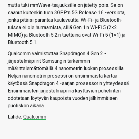
mutta tuki mmWave-taajuuksille on jätetty pois. Se on
saanut kuitenkin tuen 3GPP:n 5G Release 16 -versiota,
jonka pitäisi parantaa kuuluvuutta. Wi-Fi- ja Bluetooth-
tuissa ei ole hurraamista, sillä Gen 1:n Wi-Fi 5 (2×2
MIMO) ja Bluetooth 5.2:n tuettuina ovat Wi-Fi 5 (1×1) ja
Bluetooth 5.1.
Qualcomm valmistuttaa Snapdragon 4 Gen 2 -
järjestelmäpiirit Samsungin tarkemmin
määrittelemättömällä 4 nanometrin luokan prosessilla.
Neljän nanometrin prosessi on ensimmäistä kertaa
käytössä Snapdragon 4 -sarjan prosessorin yhteydessä.
Ensimmäisten järjestelmäpiiriä käyttävien puhelinten
odotetaan löytyvän kaupoista vuoden jälkimmäisen
puoliskon aikana.
Lähde:
Qualcomm