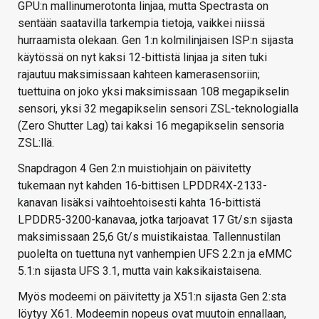
GPU:n mallinumerotonta linjaa, mutta Spectrasta on
sentään saatavilla tarkempia tietoja, vaikkei niissä
hurraamista olekaan. Gen 1:n kolmilinjaisen ISP:n sijasta
käytössä on nyt kaksi 12-bittistä linjaa ja siten tuki
rajautuu maksimissaan kahteen kamerasensoriin;
tuettuina on joko yksi maksimissaan 108 megapikselin
sensori, yksi 32 megapikselin sensori ZSL-teknologialla
(Zero Shutter Lag) tai kaksi 16 megapikselin sensoria
ZSL:llä.
Snapdragon 4 Gen 2:n muistiohjain on päivitetty
tukemaan nyt kahden 16-bittisen LPDDR4X-2133-
kanavan lisäksi vaihtoehtoisesti kahta 16-bittistä
LPDDR5-3200-kanavaa, jotka tarjoavat 17 Gt/s:n sijasta
maksimissaan 25,6 Gt/s muistikaistaa. Tallennustilan
puolelta on tuettuna nyt vanhempien UFS 2.2:n ja eMMC
5.1:n sijasta UFS 3.1, mutta vain kaksikaistaisena.
Myös modeemi on päivitetty ja X51:n sijasta Gen 2:sta
löytyy X61. Modeemin nopeus ovat muutoin ennallaan,