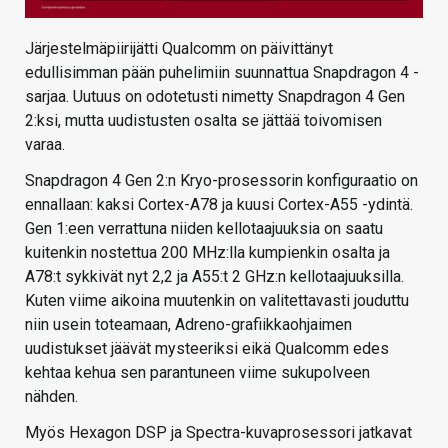
Järjestelmäpiirijätti Qualcomm on päivittänyt
edullisimman pään puhelimiin suunnattua Snapdragon 4 -
sarjaa. Uutuus on odotetusti nimetty Snapdragon 4 Gen
2:ksi, mutta uudistusten osalta se jättää toivomisen
varaa.
Snapdragon 4 Gen 2:n Kryo-prosessorin konfiguraatio on
ennallaan: kaksi Cortex-A78 ja kuusi Cortex-A55 -ydintä.
Gen 1:een verrattuna niiden kellotaajuuksia on saatu
kuitenkin nostettua 200 MHz:lla kumpienkin osalta ja
A78:t sykkivät nyt 2,2 ja A55:t 2 GHz:n kellotaajuuksilla.
Kuten viime aikoina muutenkin on valitettavasti jouduttu
niin usein toteamaan, Adreno-grafiikkaohjaimen
uudistukset jäävät mysteeriksi eikä Qualcomm edes
kehtaa kehua sen parantuneen viime sukupolveen
nähden.
Myös Hexagon DSP ja Spectra-kuvaprosessori jatkavat