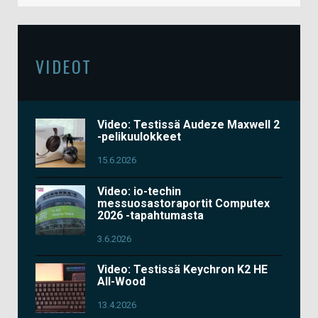
VIDEOT
Video: Testissä Audeze Maxwell 2
-pelikuulokkeet
15.6.2026
Video: io-techin
messuosastoraportit Computex
2026 -tapahtumasta
3.6.2026
Video: Testissä Keychron K2 HE
All-Wood
13.4.2026