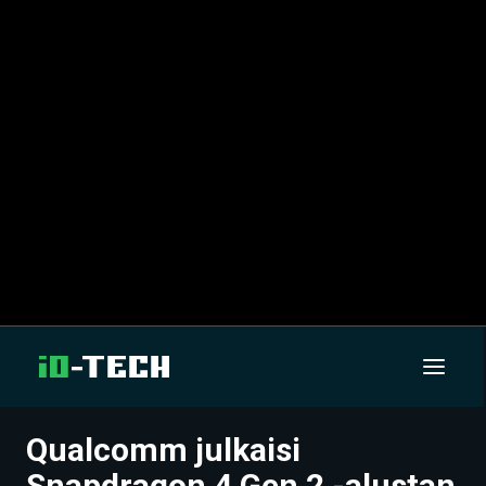
Qualcomm julkaisi
UUTISET
Snapdragon 4 Gen 2 -alustan