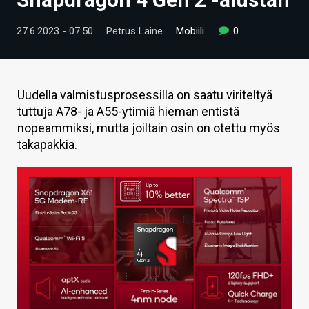
ARTIKKELIT
27.6.2023 - 07:50
Petrus Laine
Mobiili
0
VIDEOT
TECHBBS
Uudella valmistusprosessilla on saatu viriteltyä
TIETOA
tuttuja A78- ja A55-ytimiä hieman entistä
nopeammiksi, mutta joiltain osin on otettu myös
HINTA.FI
takapakkia.
KAUPPA
VAIHDA TEEMA
HAKU