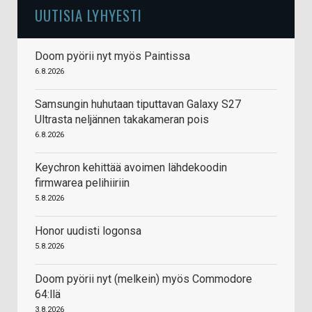
UUTISIA LYHYESTI
Doom pyörii nyt myös Paintissa
6.8.2026
Samsungin huhutaan tiputtavan Galaxy S27
Ultrasta neljännen takakameran pois
6.8.2026
Keychron kehittää avoimen lähdekoodin
firmwarea pelihiiriin
5.8.2026
Honor uudisti logonsa
5.8.2026
Doom pyörii nyt (melkein) myös Commodore
64:llä
3.8.2026