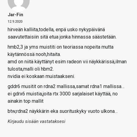
Jar-Fin
12.9.2020
hirveän kalliita,todella, enpä usko nykypäivänä
saavutettaisiin sitä etua jonka hinnassa säästetään.
hmb2,3 ja yms muistiti on teoriassa nopeita mutta
käytännössä nooh,hitaita.
amd on niitä käyttänyt esim radeon vii näykkärissä,ilman
tulosta,malli oli hbm2.
nvidia ei koskaan muistaakseni.
gddr6 musitit on rdna2 mallissa,samat rdna1 mallissa…
ei gdrx6 muistia,joita rtx 3000 sarjalaiset käyttää, no
ainakin top mallit
btw,rdna2 näykkärin eka suorituskyky vuoto ulkona…
Kirjaudu sisään vastataksesi