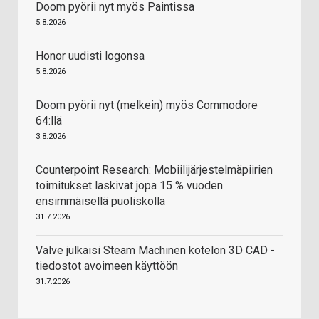
Doom pyörii nyt myös Paintissa
5.8.2026
Honor uudisti logonsa
5.8.2026
Doom pyörii nyt (melkein) myös Commodore
64:llä
3.8.2026
Counterpoint Research: Mobiilijärjestelmäpiirien
toimitukset laskivat jopa 15 % vuoden
ensimmäisellä puoliskolla
31.7.2026
Valve julkaisi Steam Machinen kotelon 3D CAD -
tiedostot avoimeen käyttöön
31.7.2026