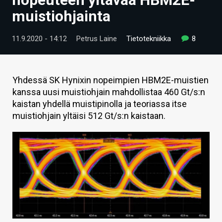
ARTIKKELIT
muistiohjainta
VIDEOT
11.9.2020 - 14:12
Petrus Laine
Tietotekniikka
8
TECHBBS
TIETOA
Yhdessä SK Hynixin nopeimpien HBM2E-muistien
kanssa uusi muistiohjain mahdollistaa 460 Gt/s:n
HINTA.FI
kaistan yhdellä muistipinolla ja teoriassa itse
muistiohjain yltäisi 512 Gt/s:n kaistaan.
KAUPPA
VAIHDA TEEMA
HAKU