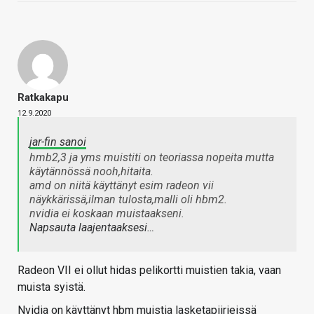
Ratkakapu
12.9.2020
jar-fin sanoi
hmb2,3 ja yms muistiti on teoriassa nopeita mutta
käytännössä nooh,hitaita.
amd on niitä käyttänyt esim radeon vii
näykkärissä,ilman tulosta,malli oli hbm2.
nvidia ei koskaan muistaakseni.
Napsauta laajentaaksesi…
Radeon VII ei ollut hidas pelikortti muistien takia, vaan
muista syistä.
Nvidia on käyttänyt hbm muistia lasketapiirieissä