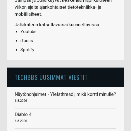
Sampsa ja Juha käyvät keskenään läpi kuluneen
viikon ajalta ajankohtaiset tietotekniikka- ja
mobiiliaiheet.
Jälkikäteen katseltavissa/kuunneltavissa:
Youtube
iTunes
Spotify
TECHBBS UUSIMMAT VIESTIT
Näytönohjaimet - Yleisthreadi, mikä kortti minulle?
6.8.2026
Diablo 4
6.8.2026