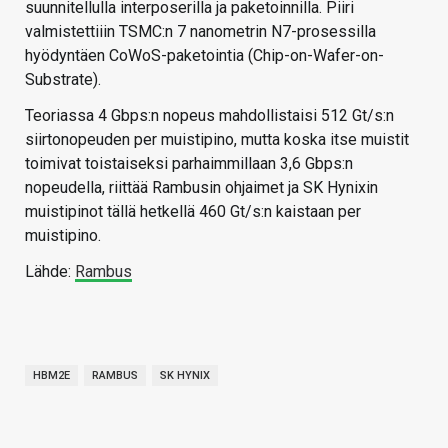
suunnitellulla interposerilla ja paketoinnilla. Piiri
valmistettiiin TSMC:n 7 nanometrin N7-prosessilla
hyödyntäen CoWoS-paketointia (Chip-on-Wafer-on-
Substrate).
Teoriassa 4 Gbps:n nopeus mahdollistaisi 512 Gt/s:n
siirtonopeuden per muistipino, mutta koska itse muistit
toimivat toistaiseksi parhaimmillaan 3,6 Gbps:n
nopeudella, riittää Rambusin ohjaimet ja SK Hynixin
muistipinot tällä hetkellä 460 Gt/s:n kaistaan per
muistipino.
Lähde:
Rambus
HBM2E
RAMBUS
SK HYNIX