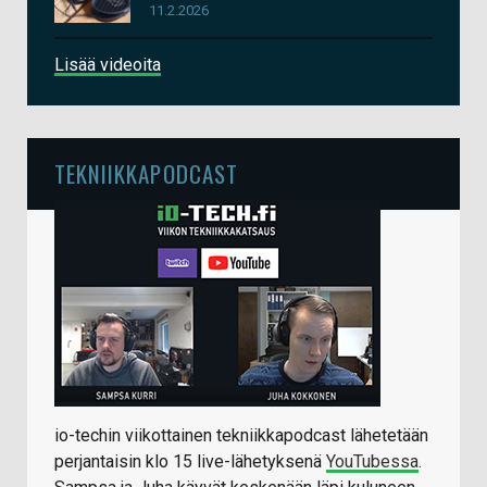
11.2.2026
Lisää videoita
TEKNIIKKAPODCAST
io-techin viikottainen tekniikkapodcast lähetetään
perjantaisin klo 15 live-lähetyksenä
YouTubessa
.