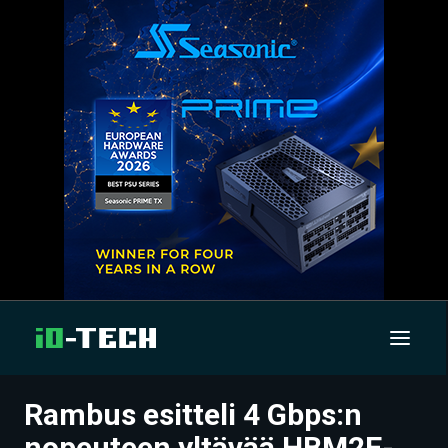
Rambus esitteli 4 Gbps:n
UUTISET
nopeuteen yltävää HBM2E-