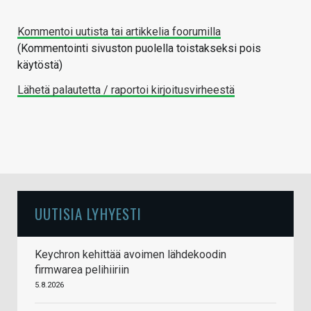
Kommentoi uutista tai artikkelia foorumilla
(Kommentointi sivuston puolella toistakseksi pois
käytöstä)
Lähetä palautetta / raportoi kirjoitusvirheestä
UUTISIA LYHYESTI
Keychron kehittää avoimen lähdekoodin
firmwarea pelihiiriin
5.8.2026