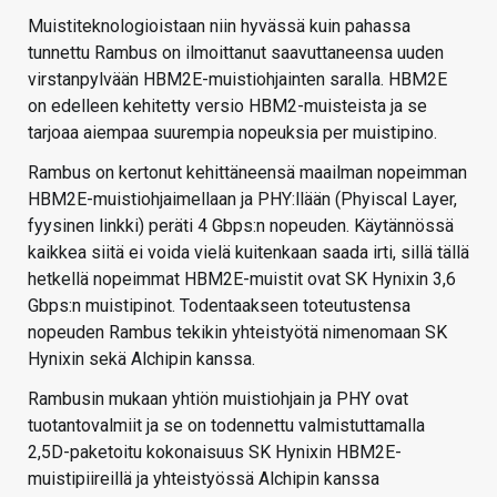
Muistiteknologioistaan niin hyvässä kuin pahassa
tunnettu Rambus on ilmoittanut saavuttaneensa uuden
virstanpylvään HBM2E-muistiohjainten saralla. HBM2E
on edelleen kehitetty versio HBM2-muisteista ja se
tarjoaa aiempaa suurempia nopeuksia per muistipino.
Rambus on kertonut kehittäneensä maailman nopeimman
HBM2E-muistiohjaimellaan ja PHY:llään (Phyiscal Layer,
fyysinen linkki) peräti 4 Gbps:n nopeuden. Käytännössä
kaikkea siitä ei voida vielä kuitenkaan saada irti, sillä tällä
hetkellä nopeimmat HBM2E-muistit ovat SK Hynixin 3,6
Gbps:n muistipinot. Todentaakseen toteutustensa
nopeuden Rambus tekikin yhteistyötä nimenomaan SK
Hynixin sekä Alchipin kanssa.
Rambusin mukaan yhtiön muistiohjain ja PHY ovat
tuotantovalmiit ja se on todennettu valmistuttamalla
2,5D-paketoitu kokonaisuus SK Hynixin HBM2E-
muistipiireillä ja yhteistyössä Alchipin kanssa