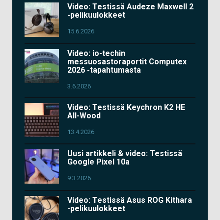
Video: Testissä Audeze Maxwell 2
-pelikuulokkeet
15.6.2026
Video: io-techin
messuosastoraportit Computex
2026 -tapahtumasta
3.6.2026
Video: Testissä Keychron K2 HE
All-Wood
13.4.2026
Uusi artikkeli & video: Testissä
Google Pixel 10a
9.3.2026
Video: Testissä Asus ROG Kithara
-pelikuulokkeet