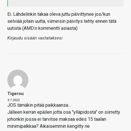
Ei. Lähdelinkin takaa oleva juttu päivittynee jos/kun
selviää jotain uutta, viimeisin päivitys tehty ennen tätä
uutista (AMD:n kommentti asiasta)
Kirjaudu sisään vastataksesi
Tigerou
3.7.2022
JOS tämäkin pitää paikkaansa…
Jälleen kerran epäilen jotta osa "ylläpidosta" on siirretty
johonkin jossa ei tarvitse maksaa edes 15 taalan
minimipalkkaa? Aikaisemmin kengitty ne