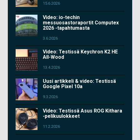
15.6.2026
Video: io-techin
messuosastoraportit Computex
2026 -tapahtumasta
3.6.2026
Video: Testissä Keychron K2 HE
All-Wood
13.4.2026
Uusi artikkeli & video: Testissä
Google Pixel 10a
9.3.2026
Video: Testissä Asus ROG Kithara
-pelikuulokkeet
11.2.2026