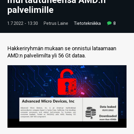
ARTIKKELIT
palvelimille
VIDEOT
1.7.2022 - 13:30
Petrus Laine
Tietotekniikka
8
TECHBBS
TIETOA
Hakkeriryhmän mukaan se onnistui lataamaan
AMD:n palvelimilta yli 56 Gt dataa.
HINTA.FI
KAUPPA
VAIHDA TEEMA
HAKU