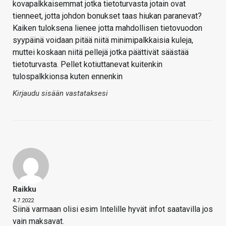
kovapalkkaisemmat jotka tietoturvasta jotain ovat
tienneet, jotta johdon bonukset taas hiukan paranevat?
Kaiken tuloksena lienee jotta mahdollisen tietovuodon
syypäinä voidaan pitää niitä minimipalkkaisia kuleja,
muttei koskaan niitä pellejä jotka päättivät säästää
tietoturvasta. Pellet kotiuttanevat kuitenkin
tulospalkkionsa kuten ennenkin
Kirjaudu sisään vastataksesi
Raikku
4.7.2022
Siinä varmaan olisi esim Intelille hyvät infot saatavilla jos
vain maksavat.