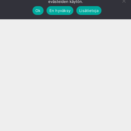
evästeiden käytön.
Ok
En hyväksy
Lisätietoja
;