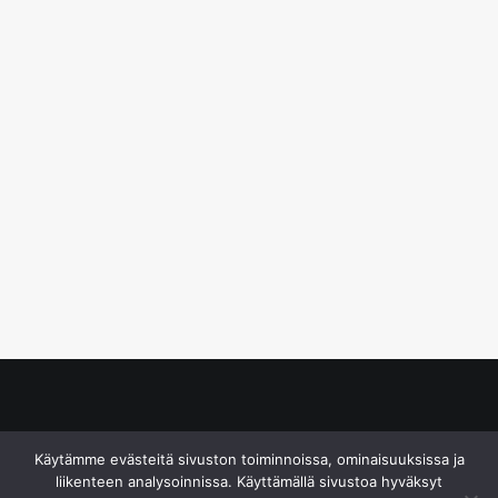
© S&J Media Oy
Käytämme evästeitä sivuston toiminnoissa, ominaisuuksissa ja
liikenteen analysoinnissa. Käyttämällä sivustoa hyväksyt