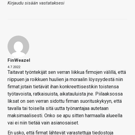
Kirjaudu sisään vastataksesi
FinWeazel
4.7.2022
Taitavat työntekijät sen verran liikkua firmojen välillä, että
riippuen ja roikkuen huulien ja moraalin löysyydestä niin
firmat jotain tietävät ihan konkreettisestikin toistensa
työtavoista, ratkaisuista, aikatauluista jne. Piilaaksossa
liksat on sen verran sidottu firman suorituskykyyn, että
tavalla tai toisella sitä uutta työnantajaa autetaan
maksimaalisesti. Onko se apu sitten harmaalla alueella
vai ei niin tietää vain asianosaiset.
En usko, että firmat lähtevät varastettuja tiedostoja