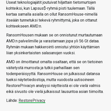
Useat teknologiajätit joutuivat hiljattain tietomurtojen
kohteiksi, kun Lapsus$-ryhmä pisti tuulemaan. Tällä
kertaa samalla asialla on ollut RansomHouse-nimellä
itseään tunnetuksi tekevä ryhmittymä, joka on ottanut
kohteekseen AMD:n.
RansomHousen mukaan se on onnistunut murtautumaan
AMD:n palvelimille ja varastamaan jopa yli 56 Gt dataa.
Ryhmän mukaan hakkerointi onnistui yhtiön käyttämien
liian yksinkertaisten salasanojen vuoksi.
AMD on ilmoittanut omalta osaltaan, että se on tietoinen
väitetystä murrosta ja tutkii parhaillaan sen
todenperäisyyttä. RansomHouse on julkaissut datansa
tueksi näytetiedostoja, mutta vuodosta uutisoineen
RestorePrivacyn analyysi näytteistä ei ole vielä valmis
eikä sivusto ole vielä julkaissut lausuntoa asian tiimoilta.
Lähde:
RestorePrivacy