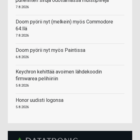
puhelinten siruja odottamassa muistipiirejä
7.8.2026
Doom pyörii nyt (melkein) myös Commodore
64:llä
7.8.2026
Doom pyörii nyt myös Paintissa
6.8.2026
Keychron kehittää avoimen lähdekoodin
firmwarea pelihiiriin
5.8.2026
Honor uudisti logonsa
5.8.2026