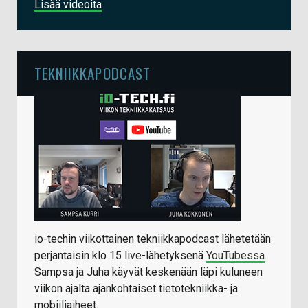
Lisää videoita
TEKNIIKKAPODCAST
io-techin viikottainen tekniikkapodcast lähetetään
perjantaisin klo 15 live-lähetyksenä
YouTubessa
.
Sampsa ja Juha käyvät keskenään läpi kuluneen
viikon ajalta ajankohtaiset tietotekniikka- ja
mobiiliaiheet.