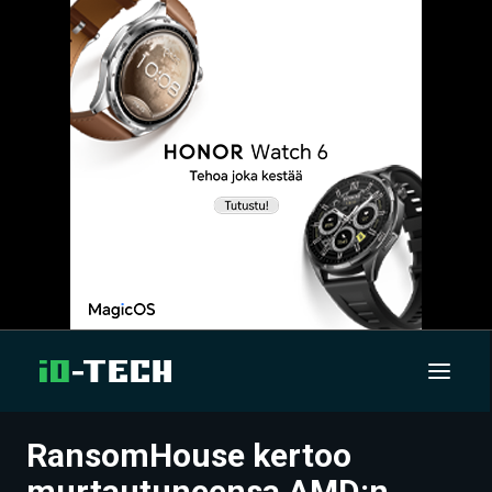
RansomHouse kertoo
UUTISET
murtautuneensa AMD:n