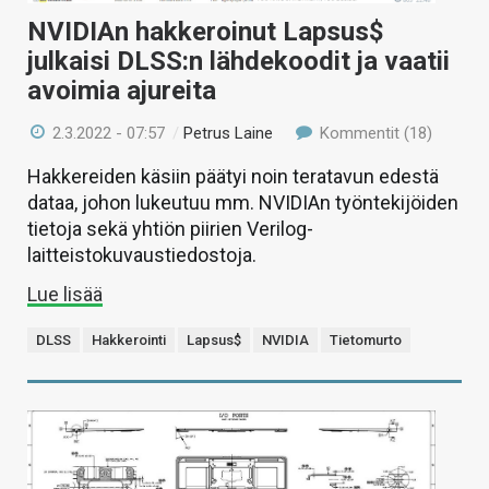
NVIDIAn hakkeroinut Lapsus$
julkaisi DLSS:n lähdekoodit ja vaatii
avoimia ajureita
2.3.2022 - 07:57
/
Petrus Laine
Kommentit (18)
Hakkereiden käsiin päätyi noin teratavun edestä
dataa, johon lukeutuu mm. NVIDIAn työntekijöiden
tietoja sekä yhtiön piirien Verilog-
laitteistokuvaustiedostoja.
Lue lisää
DLSS
Hakkerointi
Lapsus$
NVIDIA
Tietomurto