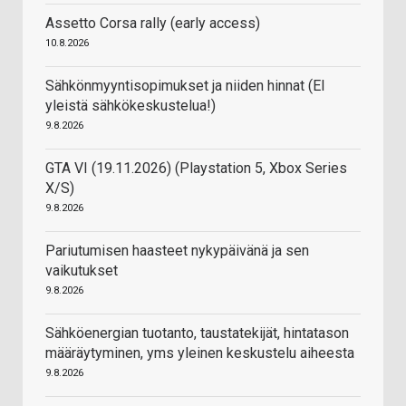
Assetto Corsa rally (early access)
10.8.2026
Sähkönmyyntisopimukset ja niiden hinnat (EI
yleistä sähkökeskustelua!)
9.8.2026
GTA VI (19.11.2026) (Playstation 5, Xbox Series
X/S)
9.8.2026
Pariutumisen haasteet nykypäivänä ja sen
vaikutukset
9.8.2026
Sähköenergian tuotanto, taustatekijät, hintatason
määräytyminen, yms yleinen keskustelu aiheesta
9.8.2026