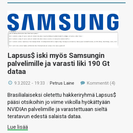
Lapsus$ iski myös Samsungin
palvelimille ja varasti liki 190 Gt
dataa
9.3.2022 - 19:33
/
Petrus Laine
Kommentit (4)
Brasilialaiseksi oletettu hakkeriryhmä Lapsus$
pääsi otsikoihin jo viime viikolla hyökättyään
NVIDIAn palvelimille ja varastettuaan sieltä
teratavun edestä salaista dataa.
Lue lisää