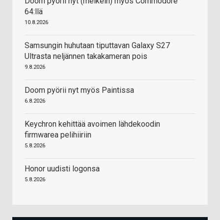
Doom pyörii nyt (melkein) myös Commodore
64:llä
10.8.2026
Samsungin huhutaan tiputtavan Galaxy S27
Ultrasta neljännen takakameran pois
9.8.2026
Doom pyörii nyt myös Paintissa
6.8.2026
Keychron kehittää avoimen lähdekoodin
firmwarea pelihiiriin
5.8.2026
Honor uudisti logonsa
5.8.2026