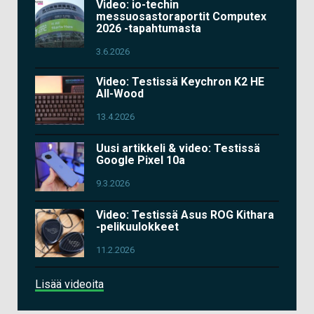
Video: io-techin
messuosastoraportit Computex
2026 -tapahtumasta
3.6.2026
Video: Testissä Keychron K2 HE
All-Wood
13.4.2026
Uusi artikkeli & video: Testissä
Google Pixel 10a
9.3.2026
Video: Testissä Asus ROG Kithara
-pelikuulokkeet
11.2.2026
Lisää videoita