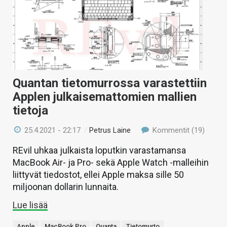
Quantan tietomurrossa varastettiin
Applen julkaisemattomien mallien
tietoja
25.4.2021 - 22:17
/
Petrus Laine
Kommentit (19)
REvil uhkaa julkaista loputkin varastamansa
MacBook Air- ja Pro- sekä Apple Watch -malleihin
liittyvät tiedostot, ellei Apple maksa sille 50
miljoonan dollarin lunnaita.
Lue lisää
Apple
MacBook Pro
Quanta
Tietomurto