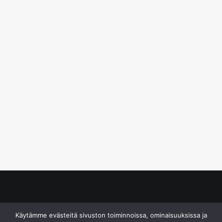
© S&J Media Oy
Käytämme evästeitä sivuston toiminnoissa, ominaisuuksissa ja