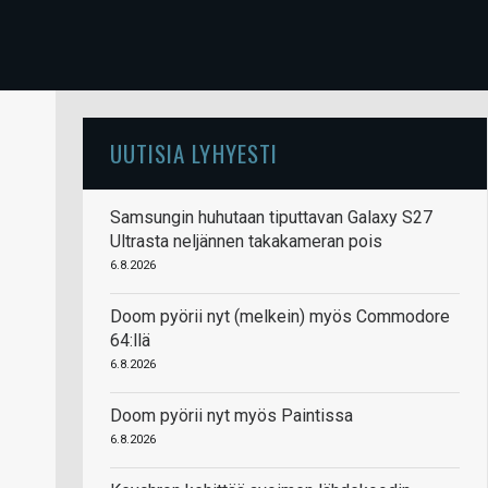
UUTISIA LYHYESTI
Samsungin huhutaan tiputtavan Galaxy S27
Ultrasta neljännen takakameran pois
6.8.2026
Doom pyörii nyt (melkein) myös Commodore
64:llä
6.8.2026
Doom pyörii nyt myös Paintissa
6.8.2026