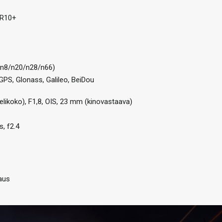
DR10+
/n8/n20/n28/n66)
 GPS, Glonass, Galileo, BeiDou
likoko), F1,8, OIS, 23 mm (kinovastaava)
, f2.4
aus