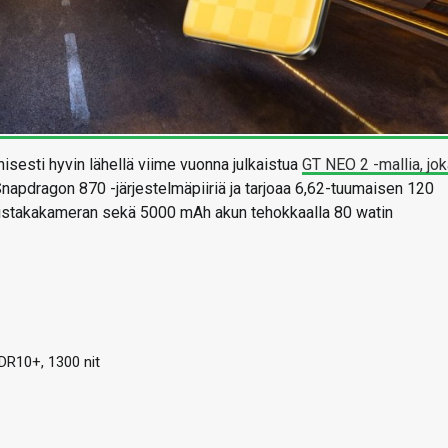
isesti hyvin lähellä viime vuonna julkaistua
GT NEO 2 -mallia, jo
napdragon 870 -järjestelmäpiiriä ja tarjoaa 6,62-tuumaisen 120
istakakameran sekä 5000 mAh akun tehokkaalla 80 watin
DR10+, 1300 nit