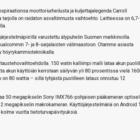
nspiraationsa moottoriurheilusta ja kuljettajalegenda Carroll
a tarjolla on raidaton asvaltinmusta vaihtoehto. Laitteessa on 6,7-
la.
jestelmäpiirillä varustettu älypuhelin Suomen markkinoilla.
Qualcommin 7- ja 8-sarjalaisten välimaastoon. Otamme asiasta
y höyrykammiotekniikalla.
taustehovaihtoehdolla. 150 watin kalliimpi malli lataa akun puolil
a akun käyttöiän kerrotaan säilyvän yli 80 prosentissa vielä 160
on 80 wattia – sillä tyhjästä puolilleen lataus onnistuu 12
oaa 50 megapikselin Sony IMX766-pohjaisen pääkameran optisel
 2 megapikselin makrokameran. Käyttöjärjestelmänä on Android 
 kolme vuotta tietoturvapäivityuksiä.