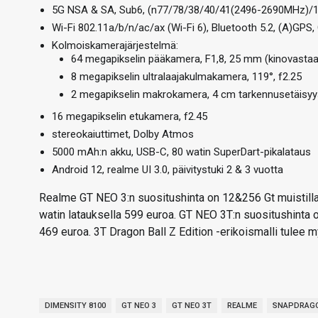
5G NSA & SA, Sub6, (n77/78/38/40/41(2496-2690MHz)/1
Wi-Fi 802.11a/b/n/ac/ax (Wi-Fi 6), Bluetooth 5.2, (A)GP
Kolmoiskamerajärjestelmä:
64 megapikselin pääkamera, F1,8, 25 mm (kinovasta
8 megapikselin ultralaajakulmakamera, 119°, f2.25
2 megapikselin makrokamera, 4 cm tarkennusetäisyy
16 megapikselin etukamera, f2.45
stereokaiuttimet, Dolby Atmos
5000 mAh:n akku, USB-C, 80 watin SuperDart-pikalataus
Android 12, realme UI 3.0, päivitystuki 2 & 3 vuotta
Realme GT NEO 3:n suositushinta on 12&256 Gt muistilla j
watin latauksella 599 euroa. GT NEO 3T:n suositushinta o
469 euroa. 3T Dragon Ball Z Edition -erikoismalli tulee m
DIMENSITY 8100
GT NEO 3
GT NEO 3T
REALME
SNAPDRAGO