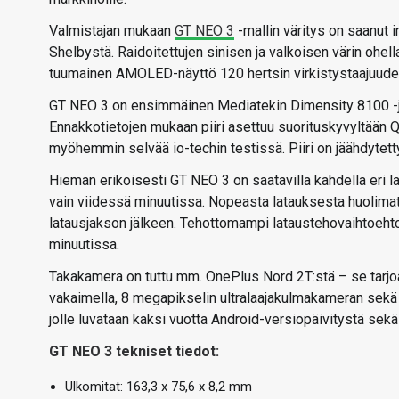
Valmistajan mukaan
GT NEO 3
-mallin väritys on saanut i
Shelbystä. Raidoitettujen sinisen ja valkoisen värin ohell
tuumainen AMOLED-näyttö 120 hertsin virkistystaajuudel
GT NEO 3 on ensimmäinen Mediatekin Dimensity 8100 -jär
Ennakkotietojen mukaan piiri asettuu suorituskyvyltään 
myöhemmin selvää io-techin testissä. Piiri on jäähdytett
Hieman erikoisesti GT NEO 3 on saatavilla kahdella eri la
vain viidessä minuutissa. Nopeasta latauksesta huolimatt
latausjakson jälkeen. Tehottomampi lataustehovaihtoehto 
minuutissa.
Takakamera on tuttu mm. OnePlus Nord 2T:stä – se tarj
vakaimella, 8 megapikselin ultralaajakulmakameran sekä
jolle luvataan kaksi vuotta Android-versiopäivitystä sekä
GT NEO 3 tekniset tiedot:
Ulkomitat: 163,3 x 75,6 x 8,2 mm