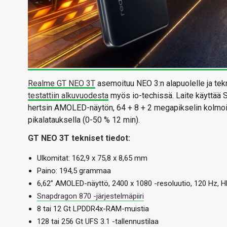
Realme GT NEO 3T
asemoituu NEO 3:n alapuolelle ja tekn
testattiin alkuvuodesta
myös io-techissä. Laite käyttää S
hertsin AMOLED-näytön, 64 + 8 + 2 megapikselin kolmo
pikalatauksella (0-50 % 12 min).
GT NEO 3T tekniset tiedot:
Ulkomitat: 162,9 x 75,8 x 8,65 mm
Paino: 194,5 grammaa
6,62” AMOLED-näyttö, 2400 x 1080 -resoluutio, 120 Hz, H
Snapdragon 870 -järjestelmäpiiri
8 tai 12 Gt LPDDR4x-RAM-muistia
128 tai 256 Gt UFS 3.1 -tallennustilaa