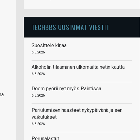
TECHBBS UUSIMMAT VIESTIT
Suosittele kirjaa
6.8.2026
Alkoholin tilaaminen ulkomailta netin kautta
6.8.2026
Doom pyörii nyt myös Paintissa
na
6.8.2026
Pariutumisen haasteet nykypäivänä ja sen
vaikutukset
6.8.2026
Perunalastut