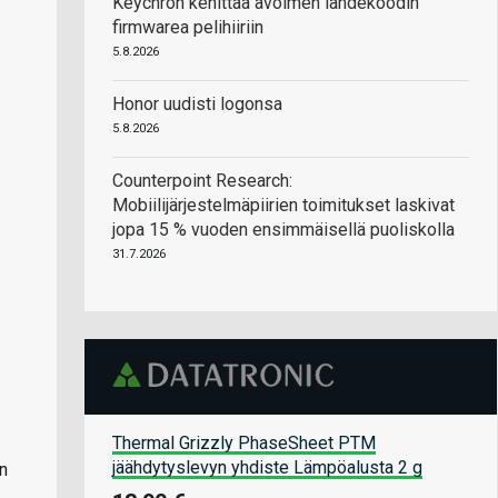
Keychron kehittää avoimen lähdekoodin
firmwarea pelihiiriin
5.8.2026
Honor uudisti logonsa
5.8.2026
Counterpoint Research:
Mobiilijärjestelmäpiirien toimitukset laskivat
jopa 15 % vuoden ensimmäisellä puoliskolla
31.7.2026
Thermal Grizzly PhaseSheet PTM
jäähdytyslevyn yhdiste Lämpöalusta 2 g
n