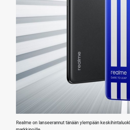
Realme on lanseerannut tänään ylempään keskihintaluok
markkinoille.