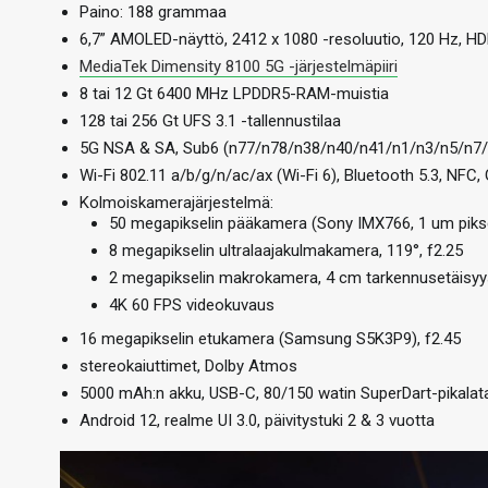
Paino: 188 grammaa
6,7” AMOLED-näyttö, 2412 x 1080 -resoluutio, 120 Hz, H
MediaTek Dimensity 8100 5G -järjestelmäpiiri
8 tai 12 Gt 6400 MHz LPDDR5-RAM-muistia
128 tai 256 Gt UFS 3.1 -tallennustilaa
5G NSA & SA, Sub6 (n77/n78/n38/n40/n41/n1/n3/n5/n7
Wi-Fi 802.11 a/b/g/n/ac/ax (Wi-Fi 6), Bluetooth 5.3, NFC,
Kolmoiskamerajärjestelmä:
50 megapikselin pääkamera (Sony IMX766, 1 um pikse
8 megapikselin ultralaajakulmakamera, 119°, f2.25
2 megapikselin makrokamera, 4 cm tarkennusetäisyys
4K 60 FPS videokuvaus
16 megapikselin etukamera (Samsung S5K3P9), f2.45
stereokaiuttimet, Dolby Atmos
5000 mAh:n akku, USB-C, 80/150 watin SuperDart-pikalat
Android 12, realme UI 3.0, päivitystuki 2 & 3 vuotta