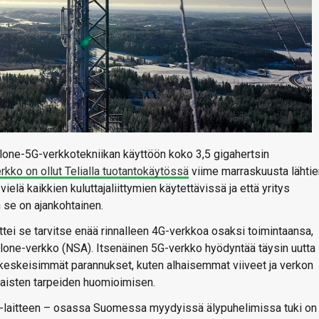
alone-5G-verkkotekniikan käyttöön koko 3,5 gigahertsin
rkko on ollut Telialla tuotantokäytössä
viime marraskuusta lähtie
 vielä kaikkien kuluttajaliittymien käytettävissä ja että yritys
n se on ajankohtainen.
ttei se tarvitse enää rinnalleen 4G-verkkoa osaksi toimintaansa,
alone-verkko (NSA). Itsenäinen 5G-verkko hyödyntää täysin uutta
 keskeisimmät parannukset, kuten alhaisemmat viiveet ja verkon
taisten tarpeiden huomioimisen.
G-laitteen – osassa Suomessa myydyissä älypuhelimissa tuki on 