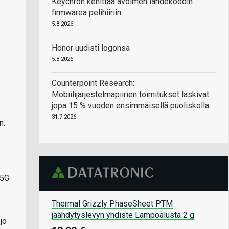
Keychron kehittää avoimen lähdekoodin
firmwarea pelihiiriin
5.8.2026
Honor uudisti logonsa
5.8.2026
Counterpoint Research:
Mobiilijärjestelmäpiirien toimitukset laskivat
jopa 15 % vuoden ensimmäisellä puoliskolla
31.7.2026
n.
 5G
Thermal Grizzly PhaseSheet PTM
jäähdytyslevyn yhdiste Lämpöalusta 2 g
jo