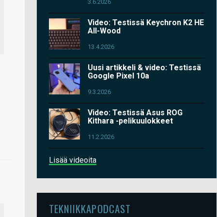
3.6.2026
Video: Testissä Keychron K2 HE
All-Wood
13.4.2026
Uusi artikkeli & video: Testissä
Google Pixel 10a
9.3.2026
Video: Testissä Asus ROG
Kithara -pelikuulokkeet
11.2.2026
Lisää videoita
TEKNIIKKAPODCAST