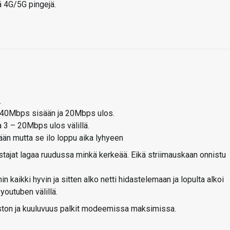
ä 4G/5G pingejä.
.
– 40Mbps sisään ja 20Mbps ulos.
 3 – 20Mbps ulos välillä.
ään mutta se ilo loppu aika lyhyeen
stajat lagaa ruudussa minkä kerkeää. Eikä striimauskaan onnistu
n kaikki hyvin ja sitten alko netti hidastelemaan ja lopulta alkoi
youtuben välillä.
ston ja kuuluvuus palkit modeemissa maksimissa.