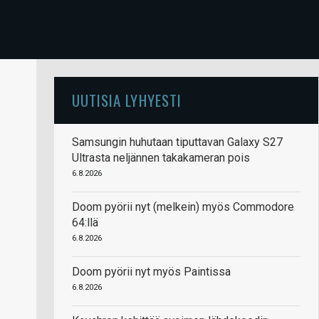
UUTISIA LYHYESTI
Samsungin huhutaan tiputtavan Galaxy S27
Ultrasta neljännen takakameran pois
6.8.2026
Doom pyörii nyt (melkein) myös Commodore
64:llä
6.8.2026
Doom pyörii nyt myös Paintissa
6.8.2026