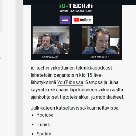
a
io-techin viikottainen tekniikkapodcast
lähetetään perjantaisin klo 15 live-
lähetyksenä
YouTubessa
. Sampsa ja Juha
käyvät keskenään läpi kuluneen viikon ajalta
ajankohtaiset tietotekniikka- ja mobiiliaiheet.
Jälkikäteen katseltavissa/kuunneltavissa:
Youtube
iTunes
Spotify