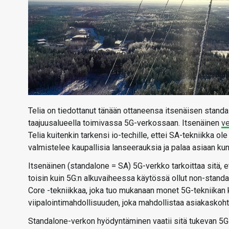
Telia on tiedottanut tänään ottaneensa itsenäisen stand
taajuusalueella toimivassa 5G-verkossaan. Itsenäinen
ve
Telia kuitenkin tarkensi io-techille, ettei SA-tekniikka ole
valmistelee kaupallisia lanseerauksia ja palaa asiaan ku
Itsenäinen (standalone = SA) 5G-verkko tarkoittaa sitä, e
toisin kuin 5G:n alkuvaiheessa käytössä ollut non-stand
Core -tekniikkaa, joka tuo mukanaan monet 5G-tekniikan
viipalointimahdollisuuden, joka mahdollistaa asiakaskoh
Standalone-verkon hyödyntäminen vaatii sitä tukevan 5