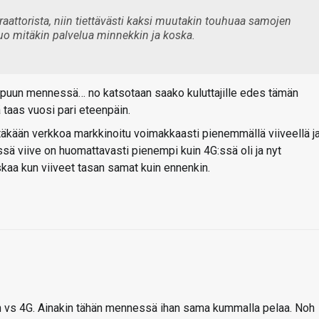
raattorista, niin tiettävästi kaksi muutakin touhuaa samojen
tuo mitäkin palvelua minnekkin ja koska.
oppuun mennessä… no katsotaan saako kuluttajille edes tämän
taas vuosi pari eteenpäin.
täkään verkkoa markkinoitu voimakkaasti pienemmällä viiveellä j
:ssä viive on huomattavasti pienempi kuin 4G:ssä oli ja nyt
kaa kun viiveet tasan samat kuin ennenkin.
n vs 4G. Ainakin tähän mennessä ihan sama kummalla pelaa. Noh