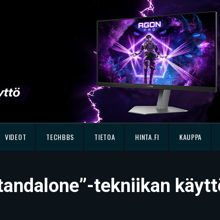
VIDEOT
TECHBBS
TIETOA
HINTA.FI
KAUPPA
”standalone”-tekniikan käyt