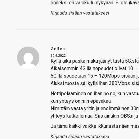
onneksi on valokuitu nykyään. Ei ole ikäv
Kirjaudu sisään vastataksesi
Zetteri
10.6.2022
Kyllä aika paska maku jäänyt tästä 5G:stä
Aikaisemmin 4G:llä nopeudet olivat 10 
5G:llä soudetaan 15 – 120Mbps sisään ja
Aluksi tuosta sai kyllä ihan 380Mbps sis
Nettipelaaminen on ihan no no, kun vastu
kun yhteys on niin epävakaa.
Nimittäin vasta yritin ja ensimmäinen 30mi
yhteys katkeilemaa. Siis ainakin OBS:n ja 
Ja tämä kaikki vaikka ikkunasta näen ma
Kirjaudu sisään vastataksesi