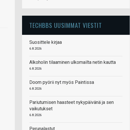
TECHBBS UUSIMMAT VIESTIT
Suosittele kirjaa
6.8.2026
Alkoholin tilaaminen ulkomailta netin kautta
6.8.2026
Doom pyörii nyt myös Paintissa
6.8.2026
Pariutumisen haasteet nykypäivänä ja sen
vaikutukset
6.8.2026
Perunalastut