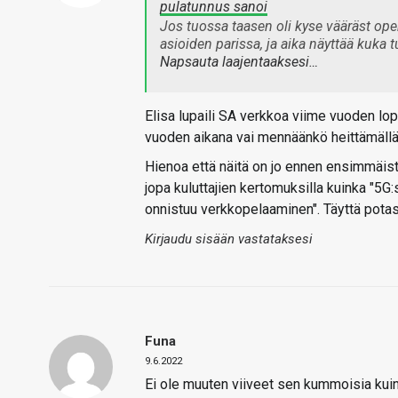
pulatunnus sanoi
Jos tuossa taasen oli kyse vääräst ope
asioiden parissa, ja aika näyttää kuka 
Napsauta laajentaaksesi…
Elisa lupaili SA verkkoa viime vuoden l
vuoden aikana vai mennäänkö heittämällä 
Hienoa että näitä on jo ennen ensimmäis
jopa kuluttajien kertomuksilla kuinka "5G
onnistuu verkkopelaaminen". Täyttä potas
Kirjaudu sisään vastataksesi
Funa
9.6.2022
Ei ole muuten viiveet sen kummoisia kui