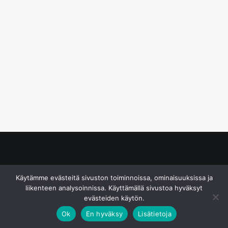
© S&J Media Oy
Käytämme evästeitä sivuston toiminnoissa, ominaisuuksissa ja
liikenteen analysoinnissa. Käyttämällä sivustoa hyväksyt
evästeiden käytön.
Ok
En hyväksy
Lisätietoja