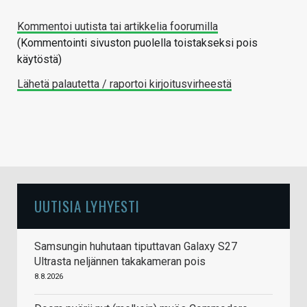
Kommentoi uutista tai artikkelia foorumilla
(Kommentointi sivuston puolella toistakseksi pois
käytöstä)
Lähetä palautetta / raportoi kirjoitusvirheestä
UUTISIA LYHYESTI
Samsungin huhutaan tiputtavan Galaxy S27
Ultrasta neljännen takakameran pois
8.8.2026