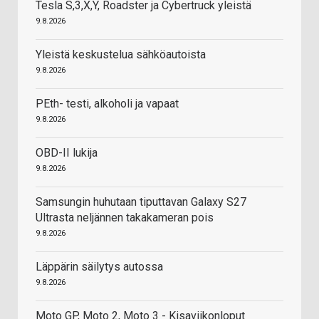
Tesla S,3,X,Y, Roadster ja Cybertruck yleistä
9.8.2026
Yleistä keskustelua sähköautoista
9.8.2026
PEth- testi, alkoholi ja vapaat
9.8.2026
OBD-II lukija
9.8.2026
Samsungin huhutaan tiputtavan Galaxy S27
Ultrasta neljännen takakameran pois
9.8.2026
Läppärin säilytys autossa
9.8.2026
Moto GP, Moto 2, Moto 3 - Kisaviikonloput