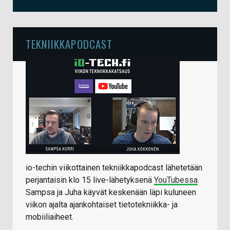
TEKNIIKKAPODCAST
io-techin viikottainen tekniikkapodcast lähetetään
perjantaisin klo 15 live-lähetyksenä
YouTubessa
.
Sampsa ja Juha käyvät keskenään läpi kuluneen
viikon ajalta ajankohtaiset tietotekniikka- ja
mobiiliaiheet.