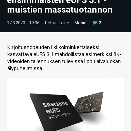
ARTIKKELIT
muistien massatuotannon
VIDEOT
17.3.2020 - 19:36
Petrus Laine
Mobiili
2
TECHBBS
TIETOA
Kirjoitusnopeuden liki kolminkertaiseksi
kasvattava eUFS 3.1 mahdollistaa esimerkiksi 8K-
HINTA.FI
videoiden tallennuksen tulevissa lippulaivaluokan
älypuhelimissa.
KAUPPA
VAIHDA TEEMA
HAKU