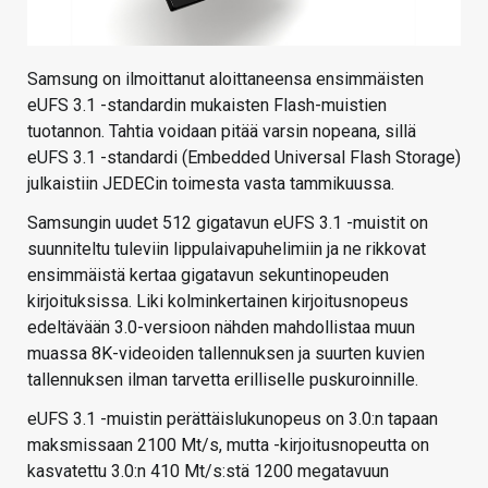
Samsung on ilmoittanut aloittaneensa ensimmäisten
eUFS 3.1 -standardin mukaisten Flash-muistien
tuotannon. Tahtia voidaan pitää varsin nopeana, sillä
eUFS 3.1 -standardi (Embedded Universal Flash Storage)
julkaistiin JEDECin toimesta vasta tammikuussa.
Samsungin uudet 512 gigatavun eUFS 3.1 -muistit on
suunniteltu tuleviin lippulaivapuhelimiin ja ne rikkovat
ensimmäistä kertaa gigatavun sekuntinopeuden
kirjoituksissa. Liki kolminkertainen kirjoitusnopeus
edeltävään 3.0-versioon nähden mahdollistaa muun
muassa 8K-videoiden tallennuksen ja suurten kuvien
tallennuksen ilman tarvetta erilliselle puskuroinnille.
eUFS 3.1 -muistin perättäislukunopeus on 3.0:n tapaan
maksmissaan 2100 Mt/s, mutta -kirjoitusnopeutta on
kasvatettu 3.0:n 410 Mt/s:stä 1200 megatavuun