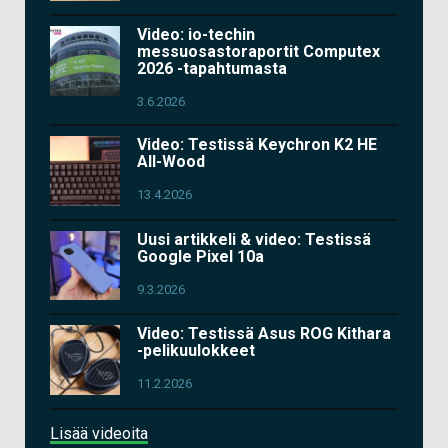
Video: io-techin
messuosastoraportit Computex
2026 -tapahtumasta
3.6.2026
Video: Testissä Keychron K2 HE
All-Wood
13.4.2026
Uusi artikkeli & video: Testissä
Google Pixel 10a
9.3.2026
Video: Testissä Asus ROG Kithara
-pelikuulokkeet
11.2.2026
Lisää videoita