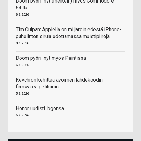
Doom pyörii nyt (melkein) myös Commodore
64:llä
8.8.2026
Tim Culpan: Applella on miljardin edestä iPhone-
puhelinten siruja odottamassa muistipiirejä
8.8.2026
Doom pyörii nyt myös Paintissa
6.8.2026
Keychron kehittää avoimen lähdekoodin
firmwarea pelihiiriin
5.8.2026
Honor uudisti logonsa
5.8.2026