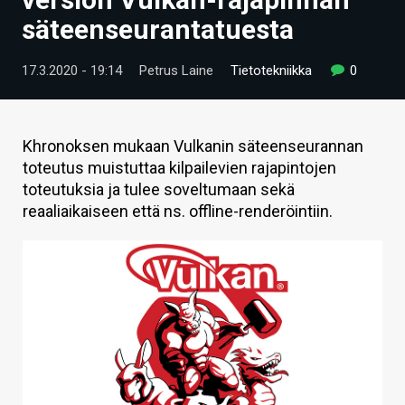
ARTIKKELIT
säteenseurantatuesta
VIDEOT
17.3.2020 - 19:14
Petrus Laine
Tietotekniikka
0
TECHBBS
TIETOA
Khronoksen mukaan Vulkanin säteenseurannan
toteutus muistuttaa kilpailevien rajapintojen
HINTA.FI
toteutuksia ja tulee soveltumaan sekä
reaaliaikaiseen että ns. offline-renderöintiin.
KAUPPA
VAIHDA TEEMA
HAKU