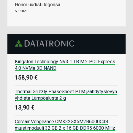
Honor uudisti logonsa
5.8.2026
Kingston Technology NV3 1 TB M.2 PCI Express
4.0 NVMe 3D NAND
158,90 €
Thermal Grizzly PhaseSheet PTM jäähdytyslevyn
yhdiste Lämpöalusta 2 g
13,90 €
Corsair Vengeance CMK32GX5M2B6000C38
muistimoduuli 32 GB 2 x 16 GB DDR5 6000 MHz