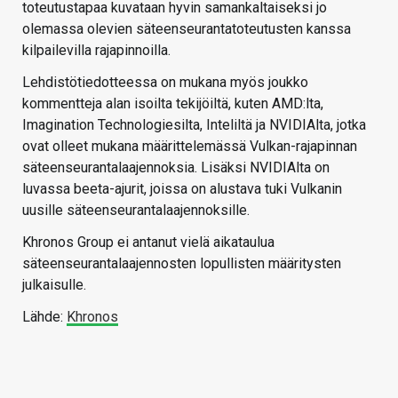
toteutustapaa kuvataan hyvin samankaltaiseksi jo
olemassa olevien säteenseurantatoteutusten kanssa
kilpailevilla rajapinnoilla.
Lehdistötiedotteessa on mukana myös joukko
kommentteja alan isoilta tekijöiltä, kuten AMD:lta,
Imagination Technologiesilta, Inteliltä ja NVIDIAlta, jotka
ovat olleet mukana määrittelemässä Vulkan-rajapinnan
säteenseurantalaajennoksia. Lisäksi NVIDIAlta on
luvassa beeta-ajurit, joissa on alustava tuki Vulkanin
uusille säteenseurantalaajennoksille.
Khronos Group ei antanut vielä aikataulua
säteenseurantalaajennosten lopullisten määritysten
julkaisulle.
Lähde:
Khronos