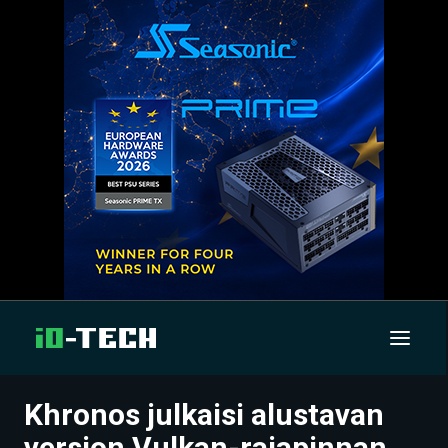
Khronos julkaisi alustavan
UUTISET
version Vulkan-rajapinnan