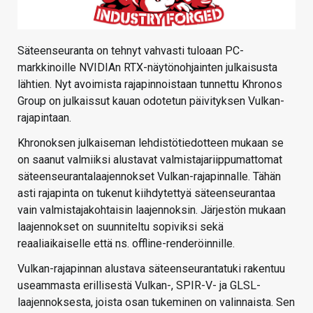
Säteenseuranta on tehnyt vahvasti tuloaan PC-
markkinoille NVIDIAn RTX-näytönohjainten julkaisusta
lähtien. Nyt avoimista rajapinnoistaan tunnettu Khronos
Group on julkaissut kauan odotetun päivityksen Vulkan-
rajapintaan.
Khronoksen julkaiseman lehdistötiedotteen mukaan se
on saanut valmiiksi alustavat valmistajariippumattomat
säteenseurantalaajennokset Vulkan-rajapinnalle. Tähän
asti rajapinta on tukenut kiihdytettyä säteenseurantaa
vain valmistajakohtaisin laajennoksin. Järjestön mukaan
laajennokset on suunniteltu sopiviksi sekä
reaaliaikaiselle että ns. offline-renderöinnille.
Vulkan-rajapinnan alustava säteenseurantatuki rakentuu
useammasta erillisestä Vulkan-, SPIR-V- ja GLSL-
laajennoksesta, joista osan tukeminen on valinnaista. Sen