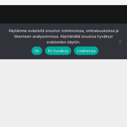
© S&J Media Oy
Käytämme evästeitä sivuston toiminnoissa, ominaisuuksissa ja
liikenteen analysoinnissa. Käyttämällä sivustoa hyväksyt
evästeiden käytön.
Ok
En hyväksy
Lisätietoja
;