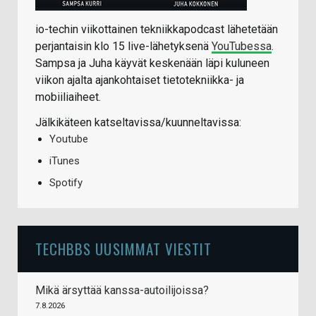
io-techin viikottainen tekniikkapodcast lähetetään
perjantaisin klo 15 live-lähetyksenä
YouTubessa
.
Sampsa ja Juha käyvät keskenään läpi kuluneen
viikon ajalta ajankohtaiset tietotekniikka- ja
mobiiliaiheet.
Jälkikäteen katseltavissa/kuunneltavissa:
Youtube
iTunes
Spotify
TECHBBS UUSIMMAT VIESTIT
Mikä ärsyttää kanssa-autoilijoissa?
7.8.2026