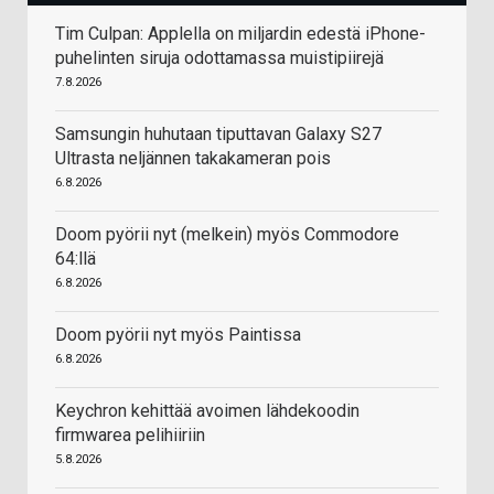
Tim Culpan: Applella on miljardin edestä iPhone-
puhelinten siruja odottamassa muistipiirejä
7.8.2026
Samsungin huhutaan tiputtavan Galaxy S27
Ultrasta neljännen takakameran pois
6.8.2026
Doom pyörii nyt (melkein) myös Commodore
64:llä
6.8.2026
Doom pyörii nyt myös Paintissa
6.8.2026
Keychron kehittää avoimen lähdekoodin
firmwarea pelihiiriin
5.8.2026