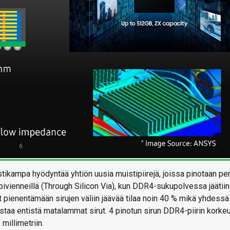
kampa hyödyntää yhtiön uusia muistipiirejä, joissa pinotaan per
vienneillä (Through Silicon Via), kun DDR4-sukupolvessa jäätiin
t pienentämään sirujen väliin jäävää tilaa noin 40 % mikä yhdessä
staa entistä matalammat sirut. 4 pinotun sirun DDR4-piirin korke
millimetriin.