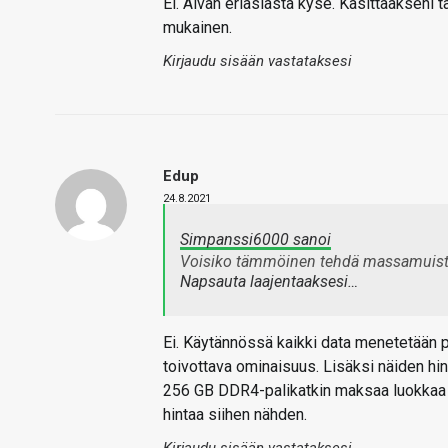
Ei. Aivan eriasiasta kyse. Käsittääkseni 
mukainen.
Kirjaudu sisään vastataksesi
Edup
24.8.2021
Simpanssi6000 sanoi
Voisiko tämmöinen tehdä massamuisti
Napsauta laajentaaksesi…
Ei. Käytännössä kaikki data menetetään p
toivottava ominaisuus. Lisäksi näiden hin
256 GB DDR4-palikatkin maksaa luokkaa 5 
hintaa siihen nähden.
Kirjaudu sisään vastataksesi