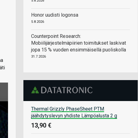
5.8.2026
Honor uudisti logonsa
5.8.2026
Counterpoint Research:
Mobiilijärjestelmäpiirien toimitukset laskivat
jopa 15 % vuoden ensimmäisellä puoliskolla
31.7.2026
na
äti
Thermal Grizzly PhaseSheet PTM
jäähdytyslevyn yhdiste Lämpöalusta 2 g
13,90 €