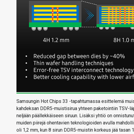
Samsungin Hot Chips 33 -tapahtumassa esittelemä muisti
kahdeksan DDR5-muistisirua yhteen paketointiin TSV-läpi
neljään päällekkäiseen siruun. Lisäksi yhtiö on onnistunu
muiden piirejä ohentavien teknologioiden avulla mahdolli
oli 1,2 mm, kun 8 sirun DDR5-muistin korkeus jää tasan 1 