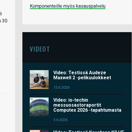
Komponenteille myös kasauspalvelu
i
n 30
VIDEOT
Video: Testissä Audeze
Maxwell 2 -pelikuulokkeet
15.6.2026
Video: io-techin
messuosastoraportit
Computex 2026 -tapahtumasta
3.6.2026