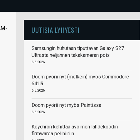
AM-
UUTISIA LYHYESTI
Samsungin huhutaan tiputtavan Galaxy S27
Ultrasta neljännen takakameran pois
6.8.2026
Doom pyörii nyt (melkein) myös Commodore
64:llä
6.8.2026
Doom pyörii nyt myös Paintissa
6.8.2026
Keychron kehittää avoimen lähdekoodin
firmwarea pelihiiriin