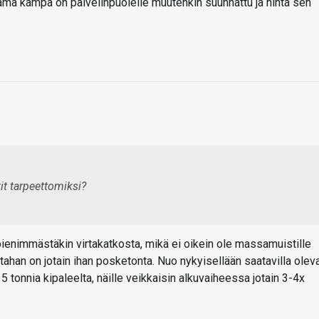
tämä kampa on palvelinpuolelle muutenkin suunnattu ja hinta sen
t tarpeettomiksi?
ienimmästäkin virtakatkosta, mikä ei oikein ole massamuistille
tahan on jotain ihan posketonta. Nuo nykyisellään saatavilla olev
tonnia kipaleelta, näille veikkaisin alkuvaiheessa jotain 3-4x