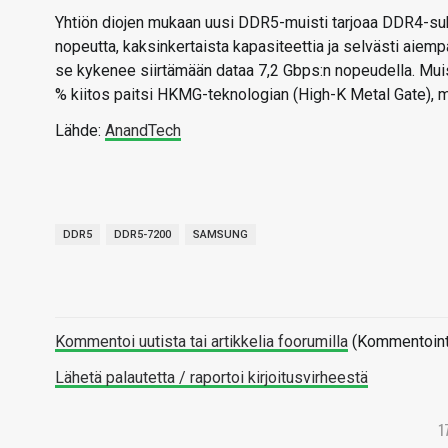
Yhtiön diojen mukaan uusi DDR5-muisti tarjoaa DDR4-suku
nopeutta, kaksinkertaista kapasiteettia ja selvästi aiem
se kykenee siirtämään dataa 7,2 Gbps:n nopeudella. Mui
% kiitos paitsi HKMG-teknologian (High-K Metal Gate),
Lähde:
AnandTech
DDR5
DDR5-7200
SAMSUNG
Kommentoi uutista tai artikkelia foorumilla
(Kommentointi 
Lähetä palautetta / raportoi kirjoitusvirheestä
1