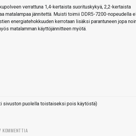
polveen verrattuna 1,4-kertaista suorituskykyä, 2,2-kertaista
paa matalampaa jännitettä. Muisti toimii DDR5-7200-nopeudella el
stien energiatehokkuuden kerrotaan lisäksi parantuneen jopa noi
 myös matalamman käyttöjännitteen myötä.
sivuston puolella toistaiseksi pois käytöstä)
7 KOMMENTTIA