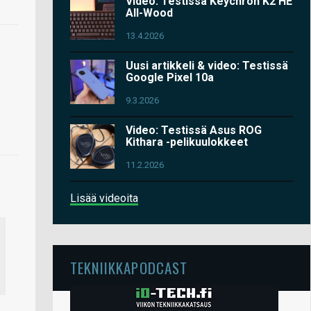
Video: Testissä Keychron K2 HE
All-Wood
13.4.2026
Uusi artikkeli & video: Testissä
Google Pixel 10a
9.3.2026
Video: Testissä Asus ROG
Kithara -pelikuulokkeet
11.2.2026
Lisää videoita
TEKNIIKKAPODCAST