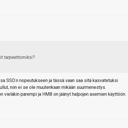
t tarpeettomiksi?
a SSD:n nopeutukseen ja tässä vaan saa sitä kasvatetuksi
kuullut, niin ei se ole muutenkaan mikään suurmenestys.
vieläkin parempi ja HMB on jäänyt halpojen asemien käyttöön.