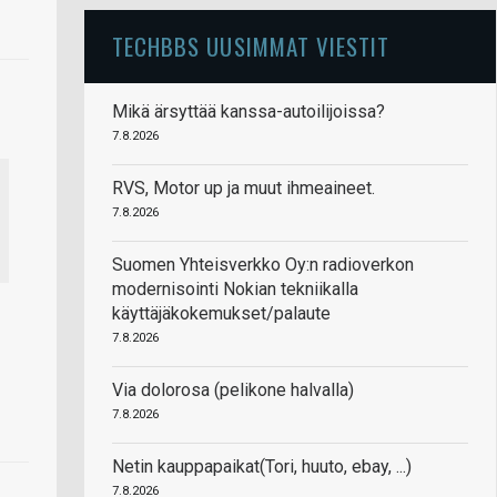
TECHBBS UUSIMMAT VIESTIT
Mikä ärsyttää kanssa-autoilijoissa?
7.8.2026
RVS, Motor up ja muut ihmeaineet.
7.8.2026
Suomen Yhteisverkko Oy:n radioverkon
modernisointi Nokian tekniikalla
käyttäjäkokemukset/palaute
7.8.2026
Via dolorosa (pelikone halvalla)
7.8.2026
Netin kauppapaikat(Tori, huuto, ebay, ...)
7.8.2026