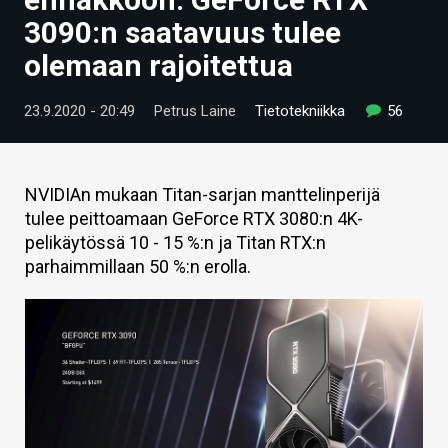
ARTIKKELIT
3090:n saatavuus tulee
olemaan rajoitettua
VIDEOT
TECHBBS
23.9.2020 - 20:49
Petrus Laine
Tietotekniikka
56
TIETOA
HINTA.FI
NVIDIAn mukaan Titan-sarjan manttelinperijä
tulee peittoamaan GeForce RTX 3080:n 4K-
KAUPPA
pelikäytössä 10 - 15 %:n ja Titan RTX:n
parhaimmillaan 50 %:n erolla.
VAIHDA TEEMA
HAKU