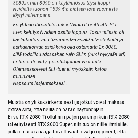
3080:n, niin 3090 on käytännössä täysi floppi
Nvidialta tuohon 1539 €:n hintaan jota suomesta
löytyi halvimpana.
En yhtään ihmettele miksi Nvidia ilmoitti että SLI
tuen kehitys Nvidian osalta loppuu. Tosin tälläkin oli
kai tarkoitus vain hämmentää asiakkaita otsikolla ja
harhaanjohtaa asiakkaita olla ostamatta 2x 3080,
sillä todellisuudessahan vain SLI:n (nimi nykyään eri)
optimointi siirtyi pelintekijöiden vastuulle.
Olemassaolevat SLI -tuet ei myöskään katoa
mihinkään.
Napsauta laajentaaksesi…
Muistia on yli kaksinkertaisesti ja jotkut voivat maksaa
extraa siitä, että heillä on
paras
näytönohjain.
Ei se RTX 2080 Ti ollut niin paljon parempi kuin RTX 2080
tai erityisesti RTX 2080 Super, niin tuo on niille ihmisille,
joilla on sitä rahaa; ja toivottavasti ovat jo oppineet, että