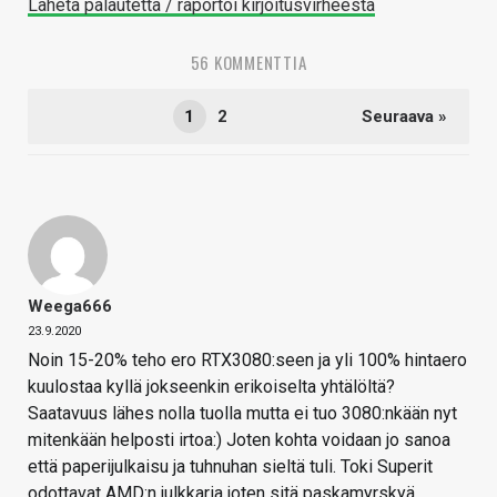
Lähetä palautetta / raportoi kirjoitusvirheestä
56 KOMMENTTIA
1
2
Seuraava »
Weega666
23.9.2020
Noin 15-20% teho ero RTX3080:seen ja yli 100% hintaero
kuulostaa kyllä jokseenkin erikoiselta yhtälöltä?
Saatavuus lähes nolla tuolla mutta ei tuo 3080:nkään nyt
mitenkään helposti irtoa:) Joten kohta voidaan jo sanoa
että paperijulkaisu ja tuhnuhan sieltä tuli. Toki Superit
odottavat AMD:n julkkaria joten sitä paskamyrskyä