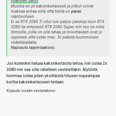
hsalonen sanoi
Muistia on yli kaksinkertaisesti ja jotkut voivat
maksaa extraa siitä, että heillä on
paras
näytönohjain.
Ei se RTX 2080 Ti ollut niin paljon parempi kuin RTX
2080 tai erityisesti RTX 2080 Super, niin tuo on niille
ihmisille, joilla on sitä rahaa; ja toivottavasti ovat jo
oppineet, että ostan max. 3v päästä tuommoisen
viidelläsadalla.
Napsauta laajentaaksesi…
Jos kuitenkin haluaa kaksinkertaista tehoa, niin ostaa 2x
3080 niin saa sille rahalleen vastinettakin. Älytöntä
hommaa ostaa jotain yksittäistä hitusen nopeampaa
korttia kaksinkertaiseen hintaan.
Kirjaudu sisään vastataksesi