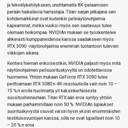
ja tekoälykehitykseen, unohtamatta 8K-pelaamisen
perään haikailevia harrastajia. Titan-sarjan jatkajana sen
kohdemarkkinat ovat kuitenkin pelinäytönohjaimia
kapeammat, minkä vuoksi myös sen saatavuus tulee
olemaan heikompaa. NVIDIAn mukaan se työskentelee
ahkerasti kumppaneidensa kanssa saadakseen myös
RTX 3090 -näytönohjaimia enemmän tuotantoon tulevien
viikkojen aikana.
Kenties hieman erikoisestikin, NVIDIA paljasti myös mitä
näytönohjaimen pelisuorituskyvyltä on odotettavissa
huomenna. Yhtiön mukaan GeForce RTX 3090 tulee
peittoamaan RTX 3080:n 4K-resoluutiolla vain noin 10 –
15 %:n erolla huolimatta yli kaksinkertaisesta
suositushinnastaan. Titan RTX:ään eroa syntyy yhtiön
mukaan parhaimmillaan noin 50 %. NVIDIAn lupaukset
suorituskyvystä osuvat varsin hyvin yksiin ensimmäisten
testitulosvuotojen kanssa, sillä ne ovat lupailleet noin 10
– 20 %:n eroa.