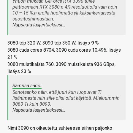
Yhtiön mukaan GeForce RTX 3090 tulee
peittoamaan RTX 3080:n 4K-resoluutiolla vain noin
10 – 15 %:n erolla huolimatta yli kaksinkertaisesta
suositushinnastaan.
Napsauta laajentaaksesi…
3080 tdp 320 W, 3090 tdp 350 W, lisäys
9 %
3080 cuda cores 8704, 3090 cuda cores 10,496, lisäys
21 %
3080 muistikaista 760, 3090 muistikaista 936 GBps,
lisäys 23 %
Sampsa sanoi
Sanotaanko näin, että juuri kun luopuivat Ti
lisänimestä niin sille olisi ollut käyttöä. Mieluummin
3080 Ti kuin 3090.
Napsauta laajentaaksesi…
Nimi 3090 on oikeutettu suhteessa siihen paljonko