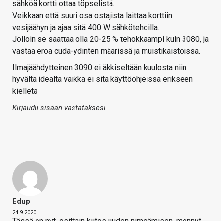
sähköä kortti ottaa töpselistä.
Veikkaan että suuri osa ostajista laittaa korttiin
vesijäähyn ja ajaa sitä 400 W sähkötehoilla.
Jolloin se saattaa olla 20-25 % tehokkaampi kuin 3080, ja
vastaa eroa cuda-ydinten määrissä ja muistikaistoissa.
Ilmajäähdytteinen 3090 ei äkkiseltään kuulosta niin
hyvältä idealta vaikka ei sitä käyttöohjeissa erikseen
kielletä
Kirjaudu sisään vastataksesi
Edup
24.9.2020
Tässä on nyt, osittain kiitos uuden nimeämisen, mennyt