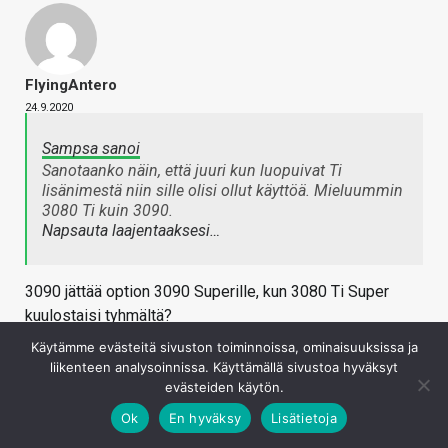
FlyingAntero
24.9.2020
Sampsa sanoi
Sanotaanko näin, että juuri kun luopuivat Ti
lisänimestä niin sille olisi ollut käyttöä. Mieluummin
3080 Ti kuin 3090.
Napsauta laajentaaksesi…
3090 jättää option 3090 Superille, kun 3080 Ti Super
kuulostaisi tyhmältä?
Käytämme evästeitä sivuston toiminnoissa, ominaisuuksissa ja
Kirjaudu sisään vastataksesi
liikenteen analysoinnissa. Käyttämällä sivustoa hyväksyt
evästeiden käytön.
Ok
En hyväksy
Lisätietoja