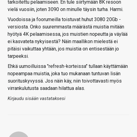
tarkoitettu pelaamiseen. En tule siirtymään 8K resoon
vielä vuosiin, joten 3090 on minulle täysin turha. Harmi.
Vuodoissa ja foorumeilla toistuvat huhut 3080 20Gb -
versiosta. Onko suuremmasta määrästä muistia mitään
hyötyä 4K pelaamisessa, jos muistien nopeutta ja väylää
ei kasvateta nykyisestä? Näin maallikon mielestä ei
pitäisi vaikuttaa yhtään, jos muistia on entisestään jo
tarpeeksi.
Ehkä uumoilluissa "refresh-korteissa" tullaan käyttämään
nopeampaa muistia, joka tuo mukanaan tuntuvan lisän
suorituskyvyssä. Jos näin käy, niin toivottavasti myös
virrankulutusta saadaan hilattua alas.
Kirjaudu sisään vastataksesi