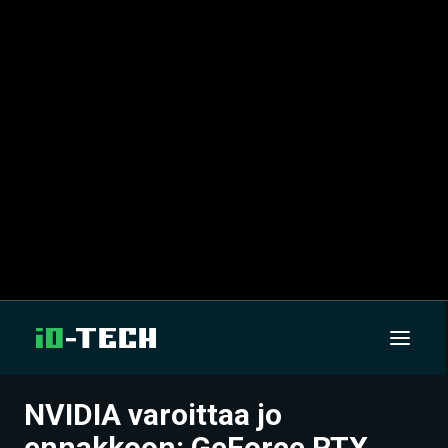
NVIDIA varoittaa jo
UUTISET
ennakkoon: GeForce RTX