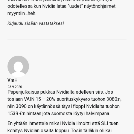
odotellessa kun Nvidia lataa ”uudet” näytönohjaimet
myyntiin…heh.
Kirjaudu sisään vastataksesi
VmH
23.9.2020
Paperijulkaisua pukkaa Nvidialta edelleen siis. Jos
tosiaan VAIN 15 – 20% suorituskykyero tuohon 3080:n,
niin 3090 on käytännössä täysi floppi Nvidialta tuohon
1539 €:n hintaan jota suomesta löytyi halvimpana.
En yhtään ihmettele miksi Nvidia ilmoitti että SLI tuen
kehitys Nvidian osalta loppuu. Tosin tälläkin oli kai