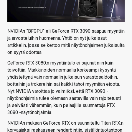
NVIDIAn ”BFGPU” eli GeForce RTX 3090 saapuu myyntiin
ja arvosteluihin huomenna. Yhtiö on nyt julkaissut
artikkelin, jossa se kertoo mitä näytönohjaimen julkaisulta
on syytä odottaa.
GeForce RTX 3080:n myyntiintulo ei sujunut niin kuin
toivottiin. Markkinoiden normaalia korkeampi kysyntä
yhdistettynä vain normaalin julkaisun varastosaldoihin,
botteihin ja trokareihin sai kaikki tahot myymään eioota.
Nyt NVIDIA varoittaa jo valmiiksi, että RTX 3090 -
näytönohjaimia tulee olemaan saatavilla vain rajoitetusti
ja selvästi vähemmän, kuin pelaajille suunnattuja RTX
3080 -näytönohjaimia.
NVIDIAn mukaan GeForce RTX on suunniteltu Titan RTX:n
korvaajaksi raskaaseen renderöintiin, sisällöntuotantoon