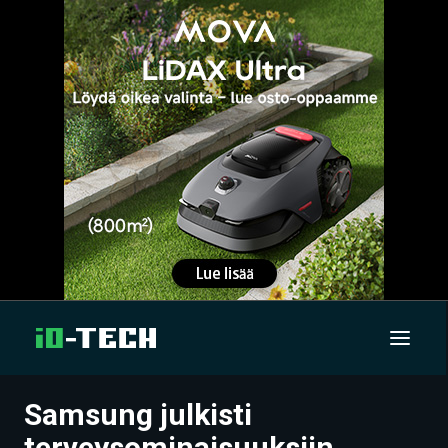
Samsung julkisti
UUTISET
terveysominaisuuksiin