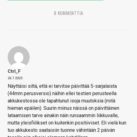
8 KOMMENTTIA
Ctrl_F
26.7.2023
Näyttäisi siltä, että ei tarvitse päivittää 5-sarjalaista
(44mm perusversio) näihin ellei testien perusteella
akkukestossa ole tapahtunut isoja muutoksia (mitä
hieman epäilen). Suurin miinus näissä on päivittäinen
lataamisen tarve ainakin näin runsaammin liikkuvalle,
mutta yleisfiilikset on kuitenkin positiiviset. Eli vielä kun
tuo akkukesto saataisiin tuonne vähintään 2 päivän