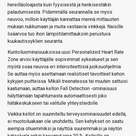
hereilläoloajasta kuin fyysisestä ja henkisestäkin
palautumisesta. Pidemmällä seurannalla se myös
neuvoo, milloin käyttäjän kannattaa mennä mittausten
mukaan nukkumaan ja muita vastaavia vinkkejä. Naisille
lisäarvoa tuo ihon lämpötilamittauksiin perustuva
kuukautissyklien seuranta.
Kuntoiluominaisuuksissa uusi Personalized Heart Rate
Zone arvioi käyttäjälle sopivimmat sykealueet ja sen
myötä osaa neuvoa eri intensiteettisiä juoksuohjelmia.
Se auttaa myös asettamaan realistiset tavoitteet kehon
kykyjen puitteissa. Mikäli treenatessa tai muuten sattuisi
kaatumaan, auttaa kellon Fall Detection -ominaisuus
hälyttämään tapahtumasta automaattisesti joko
hätäkeskukseen tai valitulle yhteystiedolle.
Vaikka kellot on suunniteltu terveysominaisuudet edellä,
ei muotoiluakaan ole unohdettu. Sen kehykset on saatu
aiempia ohuemmiksi ja näyttöä suuremmaksi ja näytön
katseluala onkin kasvanut jopa 20 %. Kelloille on