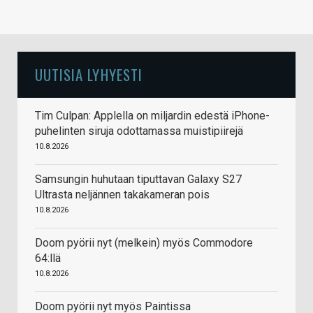
UUTISIA LYHYESTI
Tim Culpan: Applella on miljardin edestä iPhone-
puhelinten siruja odottamassa muistipiirejä
10.8.2026
Samsungin huhutaan tiputtavan Galaxy S27
Ultrasta neljännen takakameran pois
10.8.2026
Doom pyörii nyt (melkein) myös Commodore
64:llä
10.8.2026
Doom pyörii nyt myös Paintissa