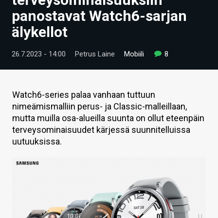
ARTIKKELIT
panostavat Watch6-sarjan
älykellot
VIDEOT
TECHBBS
26.7.2023 - 14:00
Petrus Laine
Mobiili
8
TIETOA
HINTA.FI
Watch6-series palaa vanhaan tuttuun
nimeämismalliin perus- ja Classic-malleillaan,
KAUPPA
mutta muilla osa-alueilla suunta on ollut eteenpäin
terveysominaisuudet kärjessä suunnitelluissa
VAIHDA TEEMA
uutuuksissa.
HAKU