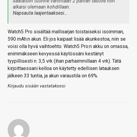
saataisiin tuonne vähintään 2 päivän tasolle niin
alkaisi olemaan kohdillaan.
Napsauta laajentaaksesi…
Watch5 Pro sisältää mallisarjan toistaiseksi isoimman,
590 mAh:n akun. Eli jos kaipaat lisää akunkestoa, niin se
voisi olla hyvä vaihtoehto. Watch5 Pro:n akku on omassa,
enimmäkseen kevyessä käytössäni kestänyt
tyypillisesti n. 3,5 vrk (ihan parhaimmillaan 4 vrk). Tätä
kirjoittaessani kelloa on käytetty edellisen latauksen
jälkeen 33 tuntia, ja akun varaustila on 69%.
Kirjaudu sisään vastataksesi