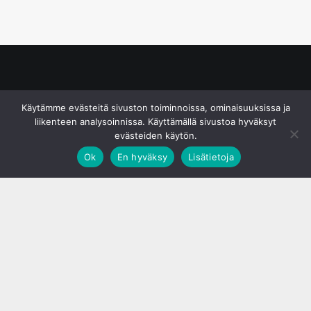
© S&J Media Oy
Käytämme evästeitä sivuston toiminnoissa, ominaisuuksissa ja
liikenteen analysoinnissa. Käyttämällä sivustoa hyväksyt
evästeiden käytön.
Ok
En hyväksy
Lisätietoja
;