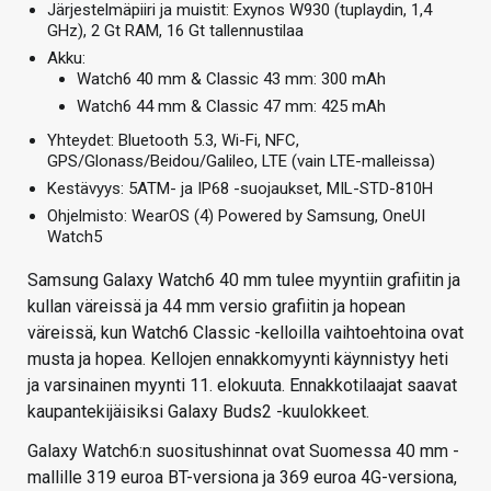
Järjestelmäpiiri ja muistit: Exynos W930 (tuplaydin, 1,4
GHz), 2 Gt RAM, 16 Gt tallennustilaa
Akku:
Watch6 40 mm & Classic 43 mm: 300 mAh
Watch6 44 mm & Classic 47 mm: 425 mAh
Yhteydet: Bluetooth 5.3, Wi-Fi, NFC,
GPS/Glonass/Beidou/Galileo, LTE (vain LTE-malleissa)
Kestävyys: 5ATM- ja IP68 -suojaukset, MIL-STD-810H
Ohjelmisto: WearOS (4) Powered by Samsung, OneUI
Watch5
Samsung Galaxy Watch6 40 mm tulee myyntiin grafiitin ja
kullan väreissä ja 44 mm versio grafiitin ja hopean
väreissä, kun Watch6 Classic -kelloilla vaihtoehtoina ovat
musta ja hopea. Kellojen ennakkomyynti käynnistyy heti
ja varsinainen myynti 11. elokuuta. Ennakkotilaajat saavat
kaupantekijäisiksi Galaxy Buds2 -kuulokkeet.
Galaxy Watch6:n suositushinnat ovat Suomessa 40 mm -
mallille 319 euroa BT-versiona ja 369 euroa 4G-versiona,