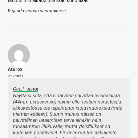
tasolle niin alkaisi olemaan kohdillaan.
Kirjaudu sisään vastataksesi
Atorox
26.7.2023
Ctrl_F sanoi
Näyttäisi siltä, että ei tarvitse päivittää 5-sarjalaista
(44mm perusversio) näihin ellei testien perusteella
akkukestossa ole tapahtunut isoja muutoksia (mitä
hieman epäilen). Suurin miinus näissä on
päivittäinen lataamisen tarve ainakin näin
runsaammin liikkuvalle, mutta yleisfiilikset on
kuitenkin positiiviset. Eli vielä kun tuo akkukesto