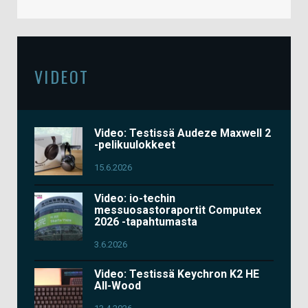
VIDEOT
Video: Testissä Audeze Maxwell 2
-pelikuulokkeet
15.6.2026
Video: io-techin
messuosastoraportit Computex
2026 -tapahtumasta
3.6.2026
Video: Testissä Keychron K2 HE
All-Wood