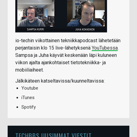
io-techin viikottainen tekniikkapodcast lähetetään
perjantaisin klo 15 live-lähetyksenä
YouTubessa
.
Sampsa ja Juha käyvät keskenään läpi kuluneen
viikon ajalta ajankohtaiset tietotekniikka- ja
mobiiliaiheet.
Jälkikäteen katseltavissa/kuunneltavissa:
Youtube
iTunes
Spotify
TECHBBS UUSIMMAT VIESTIT