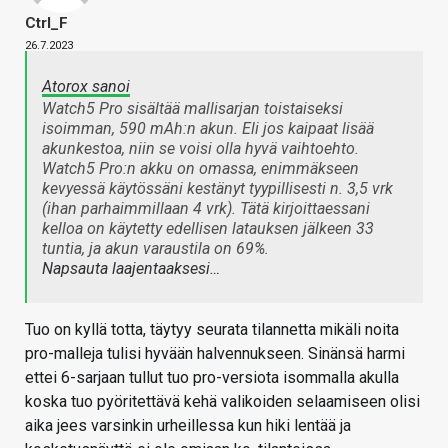
Ctrl_F
26.7.2023
Atorox sanoi
Watch5 Pro sisältää mallisarjan toistaiseksi
isoimman, 590 mAh:n akun. Eli jos kaipaat lisää
akunkestoa, niin se voisi olla hyvä vaihtoehto.
Watch5 Pro:n akku on omassa, enimmäkseen
kevyessä käytössäni kestänyt tyypillisesti n. 3,5 vrk
(ihan parhaimmillaan 4 vrk). Tätä kirjoittaessani
kelloa on käytetty edellisen latauksen jälkeen 33
tuntia, ja akun varaustila on 69%.
Napsauta laajentaaksesi…
Tuo on kyllä totta, täytyy seurata tilannetta mikäli noita
pro-malleja tulisi hyvään halvennukseen. Sinänsä harmi
ettei 6-sarjaan tullut tuo pro-versiota isommalla akulla
koska tuo pyöritettävä kehä valikoiden selaamiseen olisi
aika jees varsinkin urheillessa kun hiki lentää ja