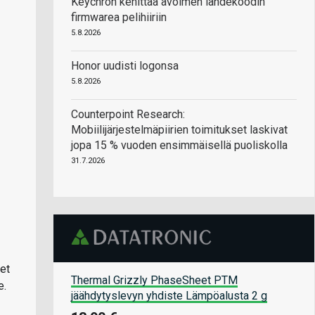
Keychron kehittää avoimen lähdekoodin
firmwarea pelihiiriin
5.8.2026
Honor uudisti logonsa
5.8.2026
Counterpoint Research:
Mobiilijärjestelmäpiirien toimitukset laskivat
jopa 15 % vuoden ensimmäisellä puoliskolla
31.7.2026
et
Thermal Grizzly PhaseSheet PTM
e.
jäähdytyslevyn yhdiste Lämpöalusta 2 g