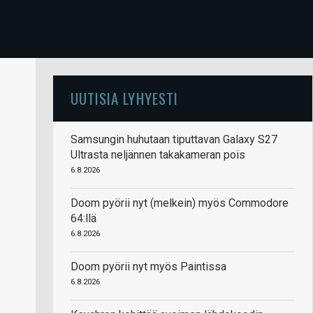
UUTISIA LYHYESTI
Samsungin huhutaan tiputtavan Galaxy S27
Ultrasta neljännen takakameran pois
6.8.2026
Doom pyörii nyt (melkein) myös Commodore
64:llä
6.8.2026
Doom pyörii nyt myös Paintissa
6.8.2026