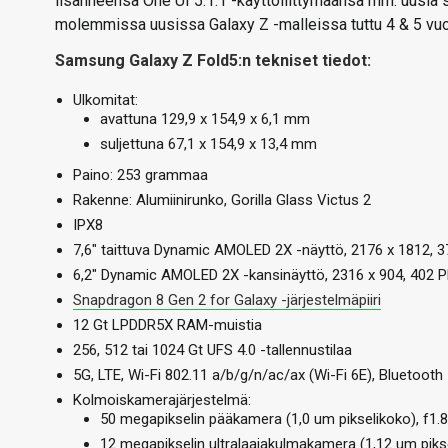
lisänneensä One UI 5.1.1 -käyttöliittymäänsä mm. uusia 
molemmissa uusissa Galaxy Z -malleissa tuttu 4 & 5 vuo
Samsung Galaxy Z Fold5:n tekniset tiedot:
Ulkomitat:
avattuna 129,9 x 154,9 x 6,1 mm
suljettuna 67,1 x 154,9 x 13,4 mm
Paino: 253 grammaa
Rakenne: Alumiinirunko, Gorilla Glass Victus 2
IPX8
7,6″ taittuva Dynamic AMOLED 2X -näyttö, 2176 x 1812, 374 
6,2″ Dynamic AMOLED 2X -kansinäyttö, 2316 x 904, 402 PPI
Snapdragon 8 Gen 2 for Galaxy -järjestelmäpiiri
12 Gt LPDDR5X RAM-muistia
256, 512 tai 1024 Gt UFS 4.0 -tallennustilaa
5G, LTE, Wi-Fi 802.11 a/b/g/n/ac/ax (Wi-Fi 6E), Bluetooth 
Kolmoiskamerajärjestelmä:
50 megapikselin pääkamera (1,0 um pikselikoko), f1.8, 
12 megapikselin ultralaajakulmakamera (1,12 um piksel