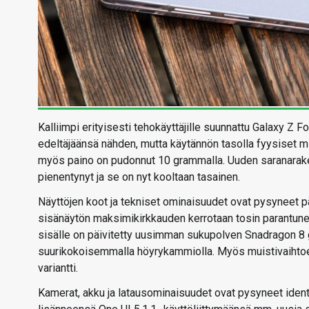
Kalliimpi erityisesti tehokäyttäjille suunnattu Galaxy Z 
edeltäjäänsä nähden, mutta käytännön tasolla fyysiset m
myös paino on pudonnut 10 grammalla. Uuden saranarakent
pienentynyt ja se on nyt kooltaan tasainen.
Näyttöjen koot ja tekniset ominaisuudet ovat pysyneet p
sisänäytön maksimikirkkauden kerrotaan tosin parantunee
sisälle on päivitetty uusimman sukupolven Snadragon 8 ge
suurikokoisemmalla höyrykammiolla. Myös muistivaihtoehtoj
variantti.
Kamerat, akku ja latausominaisuudet ovat pysyneet ident