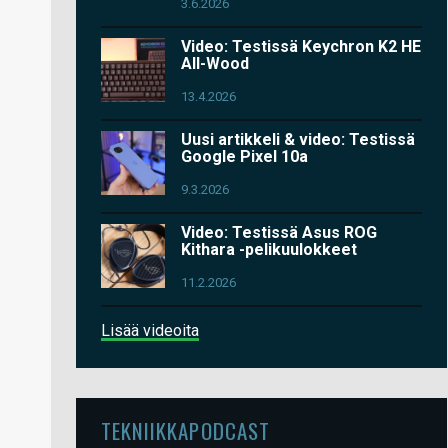
3.6.2026
Video: Testissä Keychron K2 HE
All-Wood
13.4.2026
Uusi artikkeli & video: Testissä
Google Pixel 10a
9.3.2026
Video: Testissä Asus ROG
Kithara -pelikuulokkeet
11.2.2026
Lisää videoita
TEKNIIKKAPODCAST