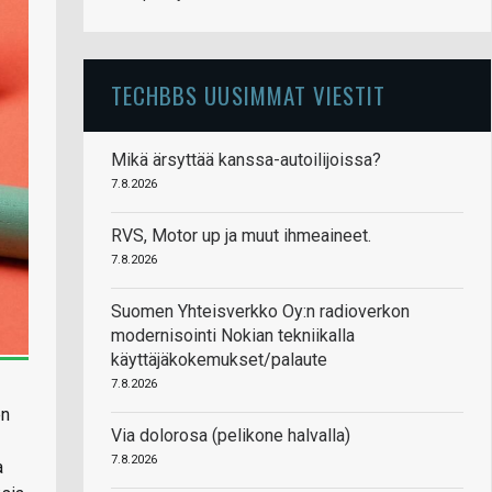
TECHBBS UUSIMMAT VIESTIT
Mikä ärsyttää kanssa-autoilijoissa?
7.8.2026
RVS, Motor up ja muut ihmeaineet.
7.8.2026
Suomen Yhteisverkko Oy:n radioverkon
modernisointi Nokian tekniikalla
käyttäjäkokemukset/palaute
7.8.2026
en
Via dolorosa (pelikone halvalla)
7.8.2026
a