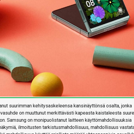
tanut suurimman kehitysaskeleensa kansinäyttönsä osalta, jonka
uvasuhde on muuttunut merkittävästi kapeasta kaistaleesta suur
oon. Samsung on monipuolistanut laitteen käyttömahdollisuuksia
-näkymiä, ilmoitusten tarkistusmahdollisuus, mahdollisuus vastat