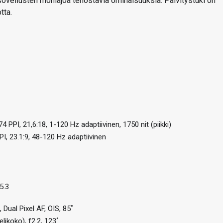
sovellusten moniajoa tehostavia ominaisuuksia. Päivitystuki on
tta.
PPI, 21,6:18, 1-120 Hz adaptiivinen, 1750 nit (piikki)
, 23.1:9, 48-120 Hz adaptiivinen
5.3
Dual Pixel AF, OIS, 85˚
ikoko), f2.2, 123˚