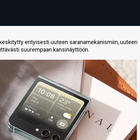
skitytty erityisesti uuteen saranamekanismiin, uuteen
kittävästi suurempaan kansinäyttöön.