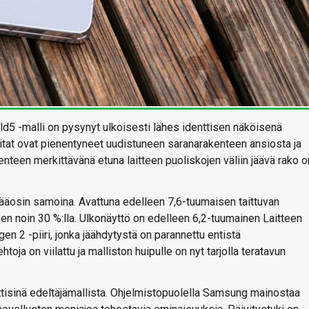
Fold5 -malli on pysynyt ulkoisesti lähes identtisen näköisenä
itat ovat pienentyneet uudistuneen saranarakenteen ansiosta ja
een merkittävänä etuna laitteen puoliskojen väliin jäävä rako o
ääosin samoina. Avattuna edelleen 7,6-tuumaisen taittuvan
n noin 30 %:lla. Ulkonäyttö on edelleen 6,2-tuumainen Laitteen
n 2 -piiri, jonka jäähdytystä on parannettu entistä
a on viilattu ja malliston huipulle on nyt tarjolla teratavun
tisinä edeltäjämallista. Ohjelmistopuolella Samsung mainostaa