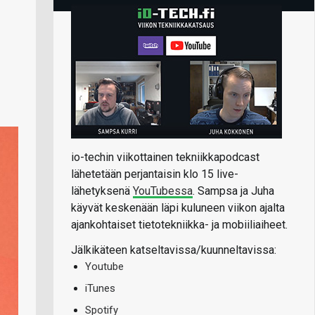
io-techin viikottainen tekniikkapodcast
lähetetään perjantaisin klo 15 live-
lähetyksenä
YouTubessa
. Sampsa ja Juha
käyvät keskenään läpi kuluneen viikon ajalta
ajankohtaiset tietotekniikka- ja mobiiliaiheet.
Jälkikäteen katseltavissa/kuunneltavissa:
Youtube
iTunes
Spotify