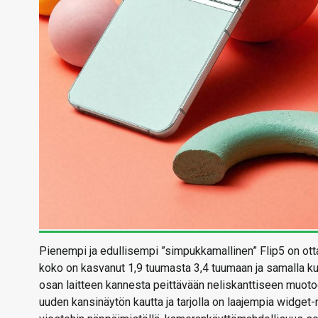
Pienempi ja edullisempi ”simpukkamallinen” Flip5 on ot
koko on kasvanut 1,9 tuumasta 3,4 tuumaan ja samalla k
osan laitteen kannesta peittävään neliskanttiseen muot
uuden kansinäytön kautta ja tarjolla on laajempia widget