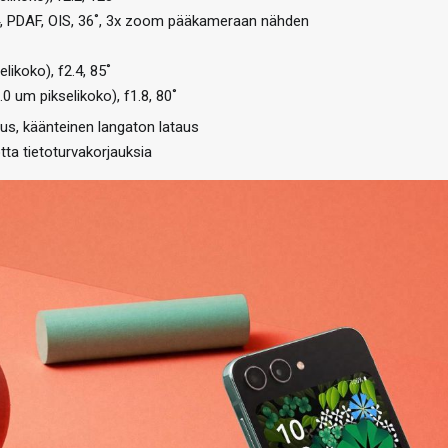
.4, PDAF, OIS, 36˚, 3x zoom pääkameraan nähden
likoko), f2.4, 85˚
0 um pikselikoko), f1.8, 80˚
us, käänteinen langaton lataus
tta tietoturvakorjauksia