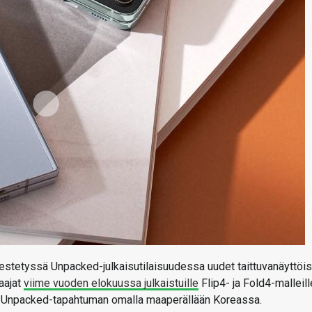
estetyssä Unpacked-julkaisutilaisuudessa uudet taittuvanäyttöis
aajat
viime vuoden elokuussa julkaistuille
Flip4- ja Fold4-malleill
ä Unpacked-tapahtuman omalla maaperällään Koreassa.