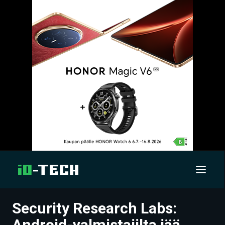
Security Research Labs:
UUTISET
Android-valmistajilta jää