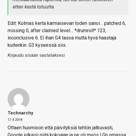
etten kestä totuutta.
Edit: Kolmas kerta karmaisevan toden sanoi… patched 6,
missing 0, after claimed level… *drumroll* 123,
inconclusive 6. Ei ihan G4 tasoa mutta hyvä haastaja
kuitenkin. G3 kyseessä siis.
Kirjaudu sisään vastataksesi
Technarchy
17.4.2018
Ottaen huomioon että päivityksiä tehtiin jatkuvasti,
Google julkaisi niitä kokoajan ja ne oli myös LGn omassa