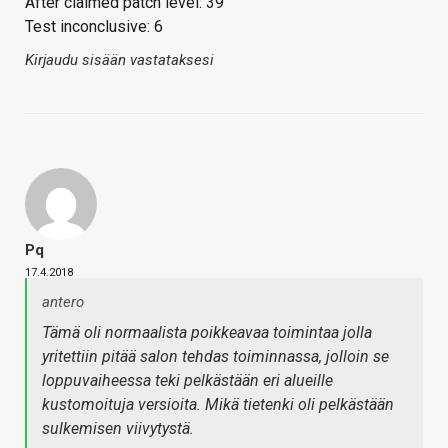
After claimed patch level: 39
Test inconclusive: 6
Kirjaudu sisään vastataksesi
Pq
17.4.2018
antero
Tämä oli normaalista poikkeavaa toimintaa jolla
yritettiin pitää salon tehdas toiminnassa, jolloin se
loppuvaiheessa teki pelkästään eri alueille
kustomoituja versioita. Mikä tietenki oli pelkästään
sulkemisen viivytystä.