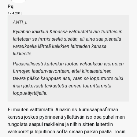
Pq
17.4.2018
ANTI_L
Kyllähän kaikkiin Kiinassa valmistettaviin tuotteisiin
laitetaan se firmis siellä sisään, eli aina saa pienellä
varauksella lähteä kaikkien laitteiden kanssa
liikkeelle.
Pääasiallisesti kuitenkin luotan vähänkään isompien
firmojen laadunvalvontaan, ettei kiinalaatuinen
tavara pääse kauppaan asti, vaan se lopputuote olisi
ihan järkevästi tarkastettu ennen toimittamista
loppukäyttäjälle.
Ei muuten välttämättä. Ainakin ns. kumisaapasfirman
kanssa joskus pyörineenä yllättävän iso osa puhelimen
rungoista saapui raakileina ja niihin sitten laitettiin
värikuoret ja lopullinen softa sisään paikan päällä. Tosin