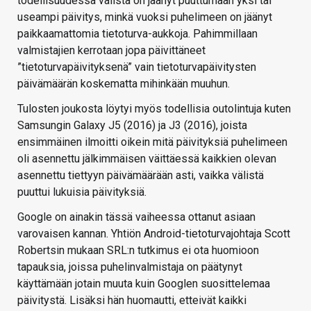
todellisuudessa välistä on jäänyt puuttumaan yksi tai
useampi päivitys, minkä vuoksi puhelimeen on jäänyt
paikkaamattomia tietoturva-aukkoja. Pahimmillaan
valmistajien kerrotaan jopa päivittäneet
”tietoturvapäivityksenä” vain tietoturvapäivitysten
päivämäärän koskematta mihinkään muuhun.
Tulosten joukosta löytyi myös todellisia outolintuja kuten
Samsungin Galaxy J5 (2016) ja J3 (2016), joista
ensimmäinen ilmoitti oikein mitä päivityksiä puhelimeen
oli asennettu jälkimmäisen väittäessä kaikkien olevan
asennettu tiettyyn päivämäärään asti, vaikka välistä
puuttui lukuisia päivityksiä.
Google on ainakin tässä vaiheessa ottanut asiaan
varovaisen kannan. Yhtiön Android-tietoturvajohtaja Scott
Robertsin mukaan SRL:n tutkimus ei ota huomioon
tapauksia, joissa puhelinvalmistaja on päätynyt
käyttämään jotain muuta kuin Googlen suosittelemaa
päivitystä. Lisäksi hän huomautti, etteivät kaikki