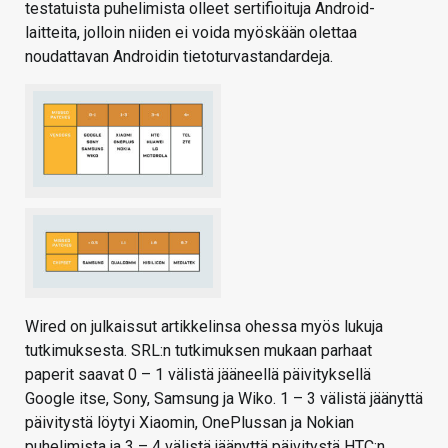
testatuista puhelimista olleet sertifioituja Android-
laitteita, jolloin niiden ei voida myöskään olettaa
noudattavan Androidin tietoturvastandardeja.
Wired on julkaissut artikkelinsa ohessa myös lukuja
tutkimuksesta. SRL:n tutkimuksen mukaan parhaat
paperit saavat 0 – 1 välistä jääneellä päivityksellä
Google itse, Sony, Samsung ja Wiko. 1 – 3 välistä jäänyttä
päivitystä löytyi Xiaomin, OnePlussan ja Nokian
puhelimista ja 3 – 4 välistä jäänyttä päivitystä HTC:n,