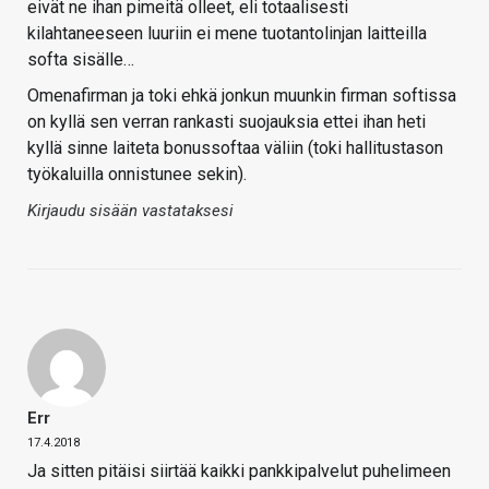
eivät ne ihan pimeitä olleet, eli totaalisesti
kilahtaneeseen luuriin ei mene tuotantolinjan laitteilla
softa sisälle…
Omenafirman ja toki ehkä jonkun muunkin firman softissa
on kyllä sen verran rankasti suojauksia ettei ihan heti
kyllä sinne laiteta bonussoftaa väliin (toki hallitustason
työkaluilla onnistunee sekin).
Kirjaudu sisään vastataksesi
Err
17.4.2018
Ja sitten pitäisi siirtää kaikki pankkipalvelut puhelimeen