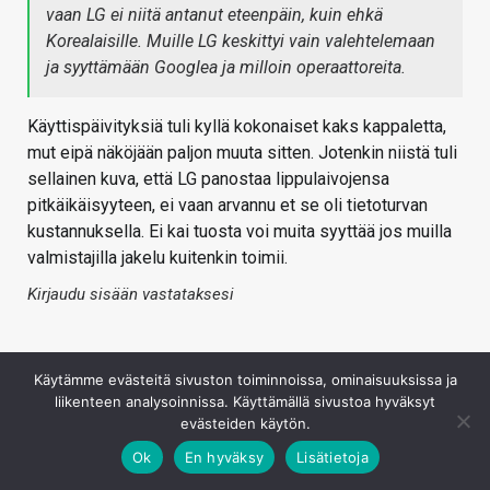
vaan LG ei niitä antanut eteenpäin, kuin ehkä
Korealaisille. Muille LG keskittyi vain valehtelemaan
ja syyttämään Googlea ja milloin operaattoreita.
Käyttispäivityksiä tuli kyllä kokonaiset kaks kappaletta,
mut eipä näköjään paljon muuta sitten. Jotenkin niistä tuli
sellainen kuva, että LG panostaa lippulaivojensa
pitkäikäisyyteen, ei vaan arvannu et se oli tietoturvan
kustannuksella. Ei kai tuosta voi muita syyttää jos muilla
valmistajilla jakelu kuitenkin toimii.
Kirjaudu sisään vastataksesi
Käytämme evästeitä sivuston toiminnoissa, ominaisuuksissa ja
liikenteen analysoinnissa. Käyttämällä sivustoa hyväksyt
evästeiden käytön.
Ok
En hyväksy
Lisätietoja