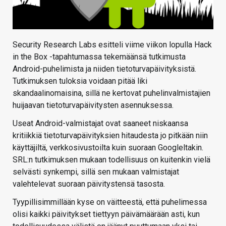
Security Research Labs esitteli viime viikon lopulla Hack
in the Box -tapahtumassa tekemäänsä tutkimusta
Android-puhelimista ja niiden tietoturvapäivityksistä.
Tutkimuksen tuloksia voidaan pitää liki
skandaalinomaisina, sillä ne kertovat puhelinvalmistajien
huijaavan tietoturvapäivitysten asennuksessa.
Useat Android-valmistajat ovat saaneet niskaansa
kritiikkiä tietoturvapäivityksien hitaudesta jo pitkään niin
käyttäjiltä, verkkosivustoilta kuin suoraan Googleltakin.
SRL:n tutkimuksen mukaan todellisuus on kuitenkin vielä
selvästi synkempi, sillä sen mukaan valmistajat
valehtelevat suoraan päivitystensä tasosta.
Tyypillisimmillään kyse on väitteestä, että puhelimessa
olisi kaikki päivitykset tiettyyn päivämäärään asti, kun