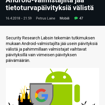
ARTIKKELIT
tietoturvapäivityksiä välistä
VIDEOT
16.4.2018 - 21:59
Petrus Laine
Mobiili
47
TECHBBS
TIETOA
Security Research Labsin tekemän tutkimuksen
mukaan Android-valmistajilta jää usein päivityksiä
HINTA.FI
välistä ja pahimmillaan valmistajat vaihtavat
päivityksillä vain viimeisen päivityksen
KAUPPA
päivämäärän.
VAIHDA TEEMA
HAKU