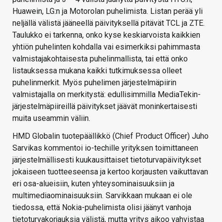
Huawein, LG:n ja Motorolan puhelimista. Listan perää yli
neljällä välistä jääneellä päivityksellä pitävät TCL ja ZTE.
Taulukko ei tarkenna, onko kyse keskiarvoista kaikkien
yhtiön puhelinten kohdalla vai esimerkiksi pahimmasta
valmistajakohtaisesta puhelinmallista, tai että onko
listauksessa mukana kaikki tutkimuksessa olleet
puhelinmerkit. Myös puhelimen järjestelmäpiirin
valmistajalla on merkitystä: edullisimmilla MediaTekin-
järjestelmäpiireillä päivitykset jäävät moninkertaisesti
muita useammin väliin.
HMD Globalin tuotepäällikkö (Chief Product Officer) Juho
Sarvikas kommentoi io-techille yrityksen toimittaneen
järjestelmällisesti kuukausittaiset tietoturvapäivitykset
jokaiseen tuotteeseensa ja kertoo korjausten vaikuttavan
eri osa-alueisiin, kuten yhteysominaisuuksiin ja
multimediaominaisuuksiin. Sarvikkaan mukaan ei ole
tiedossa, että Nokia-puhelimista olisi jäänyt vanhoja
tietoturvakorjauksia välistä, mutta yritys aikoo vahvistaa