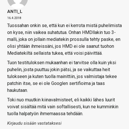
ANTI_L
16.4.2018
Tuossahan onkin se, että kun ei kerrota mistä puhelimista
on kyse, niin vaikea suhatutua. Onhan HMDllakin tuo 3-
malli, joka on jollain mediatekin prossulla tehty paske, en
olisi yhtään ihmeissäni, jos HMD ei ole saanut tuohon
Mediatekiltä sellaista tukea, että voisi päivittää.
Tuon testituloksen mukaanhan ei tarvitse olla kuin yksi
puhelin, josta puuttuu jokin pätsi, ja se vaikuttaa heit
tulokseen ja kuten tuolla mainittiin, jos valmistaja tekee
patchin itse, se ei ole Googlen sertifioima ja taas
haukutaan.
Toki nuo muutkin kiinavalmisteet, eli kaikki lähes luurit
voivat sisältää mitä vain softallisesti, kun ne kumminkin
tuolla halpatyön ihmemaassa tehdään.
Kirjaudu sisään vastataksesi