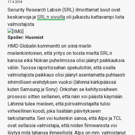
17.4.2018
Security Research Labsin (SRL) ilmoittamat luvut ovat
keskiarvoja ja
SRL:n sivuilla
oli julkaistu kattavampi lista
valmistajista.
Spoiler: Huomiot
HMD Globalin kommentti on siinä mielin
mielenkiintoinen, että yritys on toista mieltä SRL:n
kanssa eikä Nokian puhelimissa olisi jäänyt paikkauksia
väliin. Tuossa raportissahan spekuloitiin, että osalla
valmistajista paikkaus olisi jäänyt asentamatta puhtaasti
inhimillisen erehdyksen vuoksi (lähinnä kärkipäässä
kuten Samsung ja Sony). Onkohan se kehitysvaiheen
prosessi sitten sellainen, että näin voi päästä käymään.
Lähinnä tulee mieleen, että piirivalmistajalta tulisi
virheellinen koodi, joka lisätään päivitykseen
tarkistamatta. Sen voi kuitenkin sanoa, että Alps ja TCL
ovat sellaisia valmistajia, että niiden firmwaresta voi
löytyä mitä tahansa ihmeellistä. Alps on mm. valmistanut