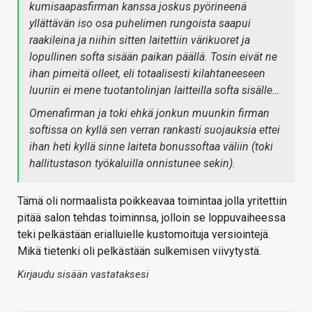
kumisaapasfirman kanssa joskus pyörineenä
yllättävän iso osa puhelimen rungoista saapui
raakileina ja niihin sitten laitettiin värikuoret ja
lopullinen softa sisään paikan päällä. Tosin eivät ne
ihan pimeitä olleet, eli totaalisesti kilahtaneeseen
luuriin ei mene tuotantolinjan laitteilla softa sisälle…
Omenafirman ja toki ehkä jonkun muunkin firman
softissa on kyllä sen verran rankasti suojauksia ettei
ihan heti kyllä sinne laiteta bonussoftaa väliin (toki
hallitustason työkaluilla onnistunee sekin).
Tämä oli normaalista poikkeavaa toimintaa jolla yritettiin
pitää salon tehdas toiminnsa, jolloin se loppuvaiheessa
teki pelkästään erialluielle kustomoituja versiointejä.
Mikä tietenki oli pelkästään sulkemisen viivytystä.
Kirjaudu sisään vastataksesi