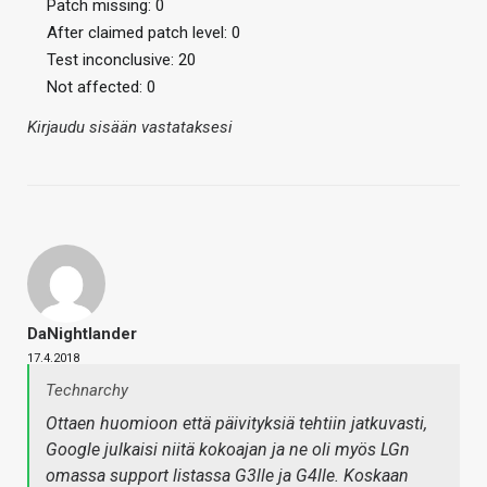
Patch missing: 0
After claimed patch level: 0
Test inconclusive: 20
Not affected: 0
Kirjaudu sisään vastataksesi
DaNightlander
17.4.2018
Technarchy
Ottaen huomioon että päivityksiä tehtiin jatkuvasti,
Google julkaisi niitä kokoajan ja ne oli myös LGn
omassa support listassa G3lle ja G4lle. Koskaan