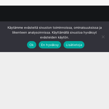
© S&J Media Oy
Käytämme evästeitä sivuston toiminnoissa, ominaisuuksissa ja
liikenteen analysoinnissa. Käyttämällä sivustoa hyväksyt
evästeiden käytön.
Ok
En hyväksy
Lisätietoja
;