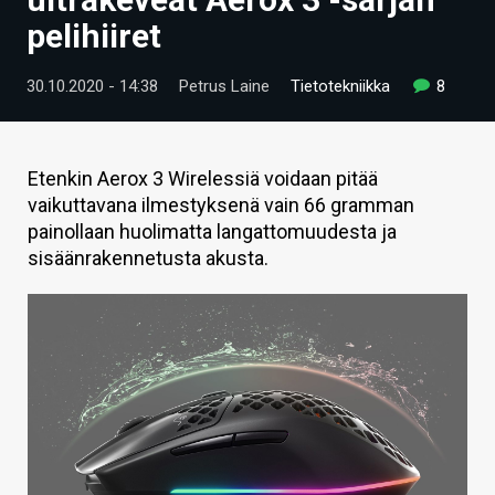
ARTIKKELIT
pelihiiret
VIDEOT
30.10.2020 - 14:38
Petrus Laine
Tietotekniikka
8
TECHBBS
TIETOA
Etenkin Aerox 3 Wirelessiä voidaan pitää
vaikuttavana ilmestyksenä vain 66 gramman
HINTA.FI
painollaan huolimatta langattomuudesta ja
sisäänrakennetusta akusta.
KAUPPA
VAIHDA TEEMA
HAKU