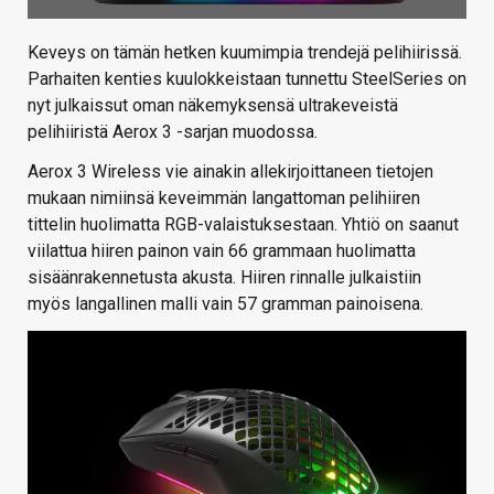
Keveys on tämän hetken kuumimpia trendejä pelihiirissä.
Parhaiten kenties kuulokkeistaan tunnettu SteelSeries on
nyt julkaissut oman näkemyksensä ultrakeveistä
pelihiiristä Aerox 3 -sarjan muodossa.
Aerox 3 Wireless vie ainakin allekirjoittaneen tietojen
mukaan nimiinsä keveimmän langattoman pelihiiren
tittelin huolimatta RGB-valaistuksestaan. Yhtiö on saanut
viilattua hiiren painon vain 66 grammaan huolimatta
sisäänrakennetusta akusta. Hiiren rinnalle julkaistiin
myös langallinen malli vain 57 gramman painoisena.