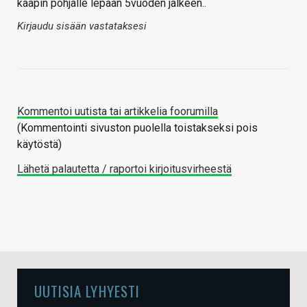
kaapin pohjalle lepään 5vuoden jälkeen..
Kirjaudu sisään vastataksesi
Kommentoi uutista tai artikkelia foorumilla
(Kommentointi sivuston puolella toistakseksi pois
käytöstä)
Lähetä palautetta / raportoi kirjoitusvirheestä
UUTISIA LYHYESTI