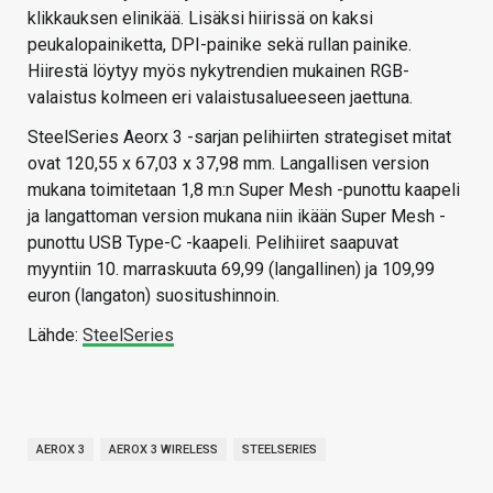
klikkauksen elinikää. Lisäksi hiirissä on kaksi
peukalopainiketta, DPI-painike sekä rullan painike.
Hiirestä löytyy myös nykytrendien mukainen RGB-
valaistus kolmeen eri valaistusalueeseen jaettuna.
SteelSeries Aeorx 3 -sarjan pelihiirten strategiset mitat
ovat 120,55 x 67,03 x 37,98 mm. Langallisen version
mukana toimitetaan 1,8 m:n Super Mesh -punottu kaapeli
ja langattoman version mukana niin ikään Super Mesh -
punottu USB Type-C -kaapeli. Pelihiiret saapuvat
myyntiin 10. marraskuuta 69,99 (langallinen) ja 109,99
euron (langaton) suositushinnoin.
Lähde:
SteelSeries
AEROX 3
AEROX 3 WIRELESS
STEELSERIES