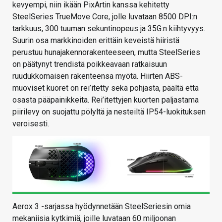
kevyempi, niin ikään PixArtin kanssa kehitetty
SteelSeries TrueMove Core, jolle luvataan 8500 DPI:n
tarkkuus, 300 tuuman sekuntinopeus ja 35G:n kiihtyvyys.
Suurin osa markkinoiden erittäin keveistä hiiristä
perustuu hunajakennorakenteeseen, mutta SteelSeries
on päätynyt trendistä poikkeavaan ratkaisuun
ruudukkomaisen rakenteensa myötä. Hiirten ABS-
muoviset kuoret on rei’itetty sekä pohjasta, päältä että
osasta pääpainikkeita. Rei’itettyjen kuorten paljastama
piirilevy on suojattu pölyltä ja nesteiltä IP54-luokituksen
veroisesti.
Aerox 3 -sarjassa hyödynnetään SteelSeriesin omia
mekaniisia kytkimiä, joille luvataan 60 miljoonan