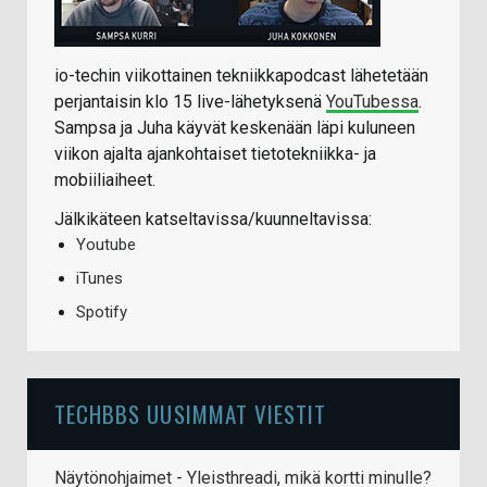
io-techin viikottainen tekniikkapodcast lähetetään
perjantaisin klo 15 live-lähetyksenä
YouTubessa
.
Sampsa ja Juha käyvät keskenään läpi kuluneen
viikon ajalta ajankohtaiset tietotekniikka- ja
mobiiliaiheet.
Jälkikäteen katseltavissa/kuunneltavissa:
Youtube
iTunes
Spotify
TECHBBS UUSIMMAT VIESTIT
Näytönohjaimet - Yleisthreadi, mikä kortti minulle?