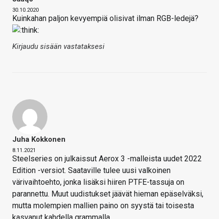
30.10.2020
Kuinkahan paljon kevyempiä olisivat ilman RGB-ledejä?
Kirjaudu sisään vastataksesi
Juha Kokkonen
8.11.2021
Steelseries on julkaissut Aerox 3 -malleista uudet 2022
Edition -versiot. Saataville tulee uusi valkoinen
värivaihtoehto, jonka lisäksi hiiren PTFE-tassuja on
parannettu. Muut uudistukset jäävät hieman epäselväksi,
mutta molempien mallien paino on syystä tai toisesta
kasvanut kahdella grammalla.