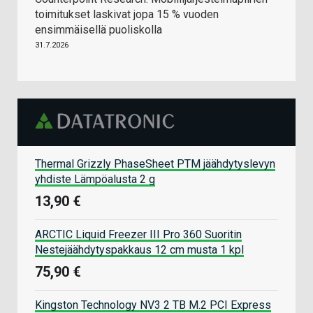
toimitukset laskivat jopa 15 % vuoden
ensimmäisellä puoliskolla
31.7.2026
Thermal Grizzly PhaseSheet PTM jäähdytyslevyn
yhdiste Lämpöalusta 2 g
13,90 €
ARCTIC Liquid Freezer III Pro 360 Suoritin
Nestejäähdytyspakkaus 12 cm musta 1 kpl
75,90 €
Kingston Technology NV3 2 TB M.2 PCI Express