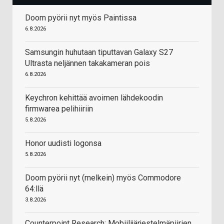
Doom pyörii nyt myös Paintissa
6.8.2026
Samsungin huhutaan tiputtavan Galaxy S27
Ultrasta neljännen takakameran pois
6.8.2026
Keychron kehittää avoimen lähdekoodin
firmwarea pelihiiriin
5.8.2026
Honor uudisti logonsa
5.8.2026
Doom pyörii nyt (melkein) myös Commodore
64:llä
3.8.2026
Counterpoint Research: Mobiilijärjestelmäpiirien