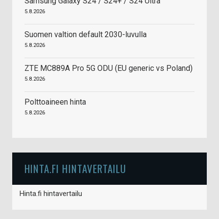
Samsung Galaxy S24 / S24+ / S24 Ultra
5.8.2026
Suomen valtion default 2030-luvulla
5.8.2026
ZTE MC889A Pro 5G ODU (EU generic vs Poland)
5.8.2026
Polttoaineen hinta
5.8.2026
HINTA.FI HINTAVERTAILU
Hinta.fi hintavertailu