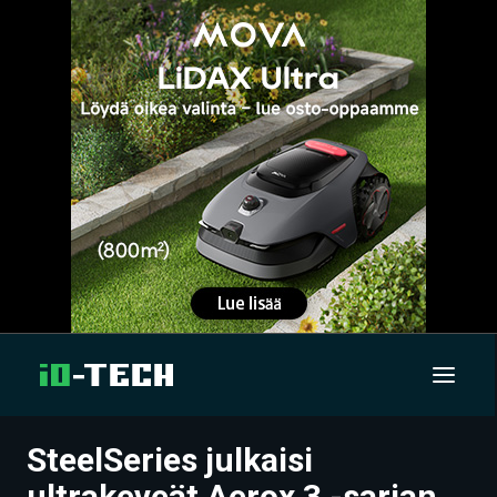
SteelSeries julkaisi
UUTISET
ultrakeveät Aerox 3 -sarjan