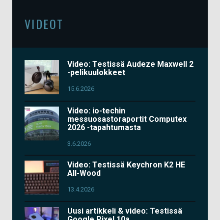
VIDEOT
Video: Testissä Audeze Maxwell 2
-pelikuulokkeet
15.6.2026
Video: io-techin
messuosastoraportit Computex
2026 -tapahtumasta
3.6.2026
Video: Testissä Keychron K2 HE
All-Wood
13.4.2026
Uusi artikkeli & video: Testissä
Google Pixel 10a