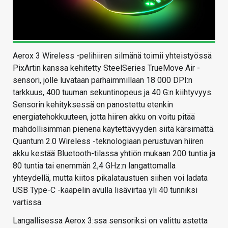
Aerox 3 Wireless -pelihiiren silmänä toimii yhteistyössä
PixArtin kanssa kehitetty SteelSeries TrueMove Air -
sensori, jolle luvataan parhaimmillaan 18 000 DPI:n
tarkkuus, 400 tuuman sekuntinopeus ja 40 G:n kiihtyvyys.
Sensorin kehityksessä on panostettu etenkin
energiatehokkuuteen, jotta hiiren akku on voitu pitää
mahdollisimman pienenä käytettävyyden siitä kärsimättä.
Quantum 2.0 Wireless -teknologiaan perustuvan hiiren
akku kestää Bluetooth-tilassa yhtiön mukaan 200 tuntia ja
80 tuntia tai enemmän 2,4 GHz:n langattomalla
yhteydellä, mutta kiitos pikalataustuen siihen voi ladata
USB Type-C -kaapelin avulla lisävirtaa yli 40 tunniksi
vartissa.
Langallisessa Aerox 3:ssa sensoriksi on valittu astetta