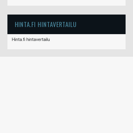
HINTA.FI HINTAVERTAILU
Hinta.fi hintavertailu