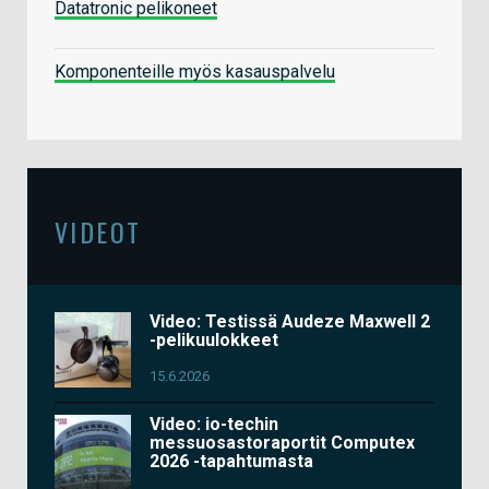
Datatronic pelikoneet
Komponenteille myös kasauspalvelu
VIDEOT
Video: Testissä Audeze Maxwell 2
-pelikuulokkeet
15.6.2026
Video: io-techin
messuosastoraportit Computex
2026 -tapahtumasta