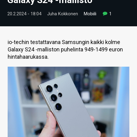
ARTIKKELIT
20.2.2024 - 18:04
Juha Kokkonen
Mobiili
1
VIDEOT
TECHBBS
io-techin testattavana Samsungin kaikki kolme
TIETOA
Galaxy S24 -malliston puhelinta 949-1499 euron
hintahaarukassa.
HINTA.FI
KAUPPA
VAIHDA TEEMA
HAKU