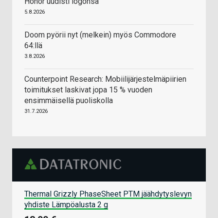
Honor uudisti logonsa
5.8.2026
Doom pyörii nyt (melkein) myös Commodore
64:llä
3.8.2026
Counterpoint Research: Mobiilijärjestelmäpiirien
toimitukset laskivat jopa 15 % vuoden
ensimmäisellä puoliskolla
31.7.2026
Thermal Grizzly PhaseSheet PTM jäähdytyslevyn
yhdiste Lämpöalusta 2 g