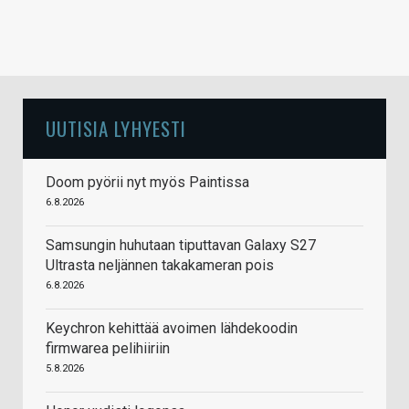
UUTISIA LYHYESTI
Doom pyörii nyt myös Paintissa
6.8.2026
Samsungin huhutaan tiputtavan Galaxy S27
Ultrasta neljännen takakameran pois
6.8.2026
Keychron kehittää avoimen lähdekoodin
firmwarea pelihiiriin
5.8.2026