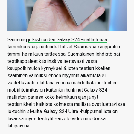
Samsung
julkisti uuden Galaxy S24 -mallistonsa
tammikuussa ja uutuudet tulivat Suomessa kauppoihin
tammi-helmikuun taitteessa. Suomalainen lehdistö sai
testikappaleet käsiinsä valitettavasti vasta
kauppoihintulon kynnyksellä, joten testiartikkelien
saaminen valmiiksi ennen myynnin alkamista ei
valitettavasti ollut tänä vuonna mahdollista. io-techin
mobiilitoimitus on kuitenkin huhkinut Galaxy S24 -
malliston parissa koko helmikuun ajan ja nyt
testiartikkelit kaikista kolmesta mallista ovat luettavissa
io-techin sivuilta. Galaxy S24 Ultra -huippumallista on
luvassa myös testiyhteenveto videomuodossa
lähipäivinä.