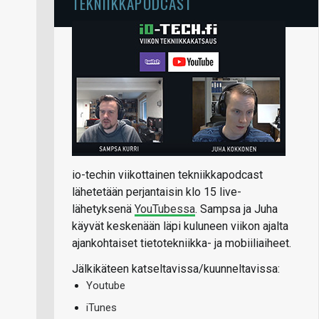
TEKNIIKKAPODCAST
io-techin viikottainen tekniikkapodcast
lähetetään perjantaisin klo 15 live-
lähetyksenä
YouTubessa
. Sampsa ja Juha
käyvät keskenään läpi kuluneen viikon ajalta
ajankohtaiset tietotekniikka- ja mobiiliaiheet.
Jälkikäteen katseltavissa/kuunneltavissa:
Youtube
iTunes