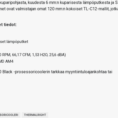
uparipohjasta, kuudesta 6 mm:n kuparisesta lämpöputkesta ja 5
imet ovat valmistajan omat 120 mm:n kokoiset TL-C12-mallit, jotk
t tiedot:
ariset lämpöputket
0 RPM, 66,17 CFM, 1,53 H2O, 25,6 dBA)
 AMD AM4
 Black -prosessoricoolerin tarkkaa myyntiintuloajankohtaa tai
SORICOOLERI
THERMALRIGHT