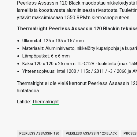
Peerless Assassin 120 Black muodostuu nikkelöidystä k
lamellista koostuvasta alumiinisesta rivastosta. Tuulett
yltävät maksimissaan 1550 RPM:n kierrosnopeuteen.
Thermalright Peerless Assassin 120 Blackin teknise
Ulkomitat: 125 x 135 x 157 mm
Materiaalit: Alumiinirivasto, nikkelöity kuparipohja ja kup
Lämpöputket: 6 x 6 mm
Kaksi 120 x 120 x 25 mm:n TL-C12B -tuuletinta (max 155
Yhteensopivuus: Intel 1200 / 115x / 2011 / -3 / 2066 ja
Thermalright ei ole vielä kertonut Peerless Assassin 120
hintatasoa.
Lähde:
Thermalright
PEERLESS ASSASSIN 120
PEERLESS ASSASSIN 120 BLACK
PROSES