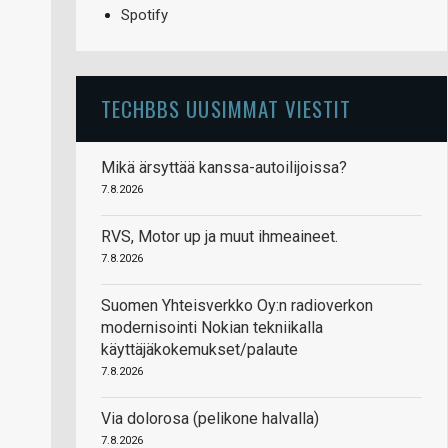
Spotify
TECHBBS UUSIMMAT VIESTIT
Mikä ärsyttää kanssa-autoilijoissa?
7.8.2026
RVS, Motor up ja muut ihmeaineet.
7.8.2026
Suomen Yhteisverkko Oy:n radioverkon
modernisointi Nokian tekniikalla
käyttäjäkokemukset/palaute
7.8.2026
Via dolorosa (pelikone halvalla)
7.8.2026