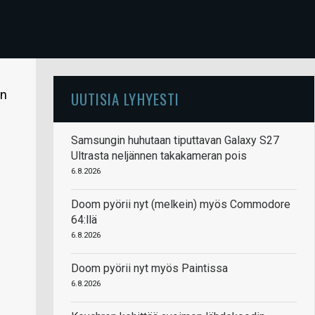
in
UUTISIA LYHYESTI
Samsungin huhutaan tiputtavan Galaxy S27
Ultrasta neljännen takakameran pois
6.8.2026
Doom pyörii nyt (melkein) myös Commodore
64:llä
6.8.2026
Doom pyörii nyt myös Paintissa
6.8.2026