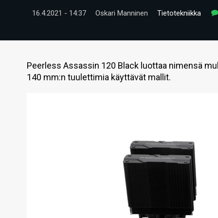
16.4.2021 - 14:37
Oskari Manninen
Tietotekniikka
Peerless Assassin 120 Black luottaa nimensä muka
140 mm:n tuulettimia käyttävät mallit.