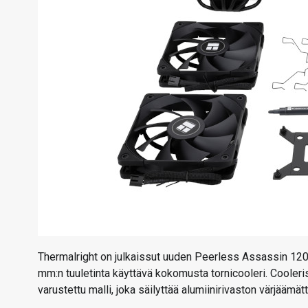
Thermalright on julkaissut uuden Peerless Assassin 120
mm:n tuuletinta käyttävä kokomusta tornicooleri. Cooleris
varustettu malli, joka säilyttää alumiinirivaston värjäämä