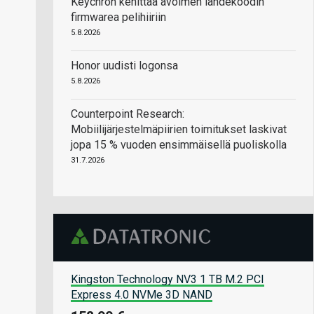
Keychron kehittää avoimen lähdekoodin
firmwarea pelihiiriin
5.8.2026
Honor uudisti logonsa
5.8.2026
Counterpoint Research:
Mobiilijärjestelmäpiirien toimitukset laskivat
jopa 15 % vuoden ensimmäisellä puoliskolla
31.7.2026
Kingston Technology NV3 1 TB M.2 PCI
Express 4.0 NVMe 3D NAND