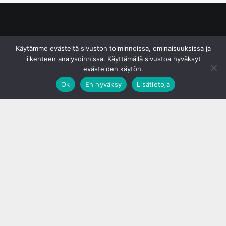
© S&J Media Oy
Käytämme evästeitä sivuston toiminnoissa, ominaisuuksissa ja
liikenteen analysoinnissa. Käyttämällä sivustoa hyväksyt
evästeiden käytön.
Ok
En hyväksy
Lisätietoja
;