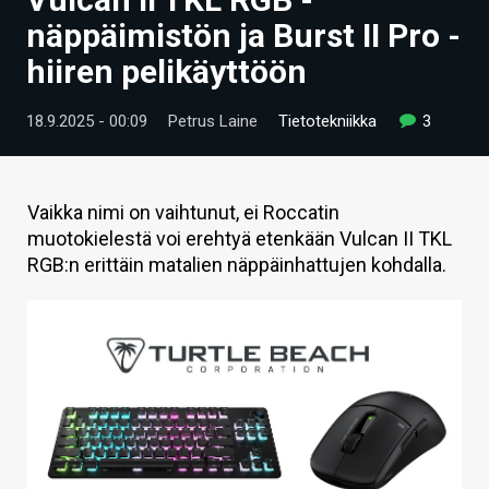
ARTIKKELIT
näppäimistön ja Burst II Pro -
hiiren pelikäyttöön
VIDEOT
TECHBBS
18.9.2025 - 00:09
Petrus Laine
Tietotekniikka
3
TIETOA
HINTA.FI
Vaikka nimi on vaihtunut, ei Roccatin
muotokielestä voi erehtyä etenkään Vulcan II TKL
KAUPPA
RGB:n erittäin matalien näppäinhattujen kohdalla.
VAIHDA TEEMA
HAKU