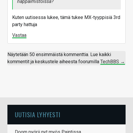
näppäimistöissä?
Kuten uutisessa lukee, tämä tukee MX-tyyppisiä 3rd
party hattuja
Vastaa
Näytetään 50 ensimmäistä kommenttia. Lue kaikki
kommentit ja keskustele aiheesta foorumilla
TechBBS →
UUTISIA LYHYESTI
Doom pyörii nyt myös Paintissa