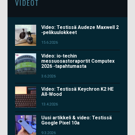
VIDEOT
Video: Testissä Audeze Maxwell 2
-pelikuulokkeet
15.6.2026
Video: io-techin
messuosastoraportit Computex
2026 -tapahtumasta
3.6.2026
Video: Testissä Keychron K2 HE
All-Wood
13.4.2026
Uusi artikkeli & video: Testissä
Google Pixel 10a
9.3.2026