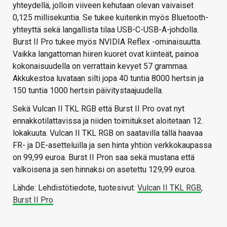
yhteydellä, jolloin viiveen kehutaan olevan vaivaiset
0,125 millisekuntia. Se tukee kuitenkin myös Bluetooth-
yhteyttä sekä langallista tilaa USB-C-USB-A-johdolla.
Burst II Pro tukee myös NVIDIA Reflex -ominaisuutta.
Vaikka langattoman hiiren kuoret ovat kiinteät, painoa
kokonaisuudella on verrattain kevyet 57 grammaa.
Akkukestoa luvataan silti jopa 40 tuntia 8000 hertsin ja
150 tuntia 1000 hertsin päivitystaajuudella.
Sekä Vulcan II TKL RGB että Burst II Pro ovat nyt
ennakkotilattavissa ja niiden toimitukset aloitetaan 12.
lokakuuta. Vulcan II TKL RGB on saatavilla tällä haavaa
FR- ja DE-asetteluilla ja sen hinta yhtiön verkkokaupassa
on 99,99 euroa. Burst II Pron saa sekä mustana että
valkoisena ja sen hinnaksi on asetettu 129,99 euroa.
Lähde: Lehdistötiedote, tuotesivut:
Vulcan II TKL RGB
,
Burst II Pro