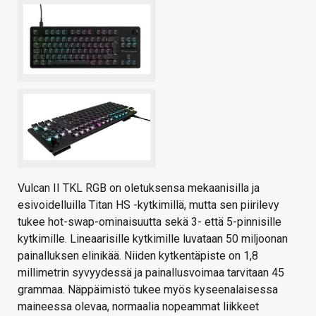
Vulcan II TKL RGB on oletuksensa mekaanisilla ja
esivoidelluilla Titan HS -kytkimillä, mutta sen piirilevy
tukee hot-swap-ominaisuutta sekä 3- että 5-pinnisille
kytkimille. Lineaarisille kytkimille luvataan 50 miljoonan
painalluksen elinikää. Niiden kytkentäpiste on 1,8
millimetrin syvyydessä ja painallusvoimaa tarvitaan 45
grammaa. Näppäimistö tukee myös kyseenalaisessa
maineessa olevaa, normaalia nopeammat liikkeet