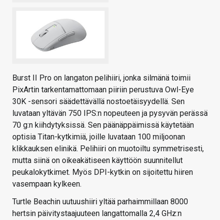
Burst II Pro on langaton pelihiiri, jonka silmänä toimii
PixArtin tarkentamattomaan piiriin perustuva Owl-Eye
30K -sensori säädettävällä nostoetäisyydellä. Sen
luvataan yltävän 750 IPS:n nopeuteen ja pysyvän perässä
70 g:n kiihdytyksissä. Sen päänäppäimissä käytetään
optisia Titan-kytkimiä, joille luvataan 100 miljoonan
klikkauksen elinikä. Pelihiiri on muotoiltu symmetrisesti,
mutta siinä on oikeakätiseen käyttöön suunnitellut
peukalokytkimet. Myös DPI-kytkin on sijoitettu hiiren
vasempaan kylkeen.
Turtle Beachin uutuushiiri yltää parhaimmillaan 8000
hertsin päivitystaajuuteen langattomalla 2,4 GHz:n