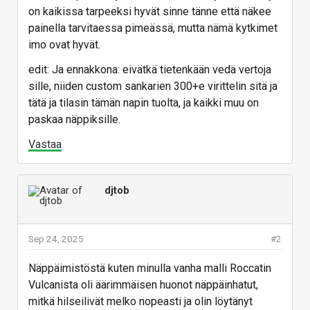
on kaikissa tarpeeksi hyvät sinne tänne että näkee
painella tarvitaessa pimeässä, mutta nämä kytkimet
imo ovat hyvät.
edit: Ja ennakkona: eivätkä tietenkään vedä vertoja
sille, niiden custom sankarien 300+e virittelin sitä ja
tätä ja tilasin tämän napin tuolta, ja kaikki muu on
paskaa näppiksille.
Vastaa
djtob
Sep 24, 2025
#2
Näppäimistöstä kuten minulla vanha malli Roccatin
Vulcanista oli äärimmäisen huonot näppäinhatut,
mitkä hilseilivät melko nopeasti ja olin löytänyt