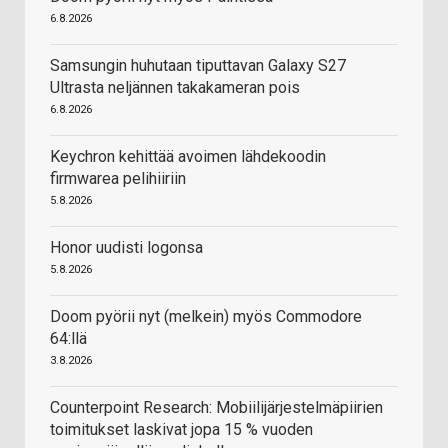
6.8.2026
Samsungin huhutaan tiputtavan Galaxy S27
Ultrasta neljännen takakameran pois
6.8.2026
Keychron kehittää avoimen lähdekoodin
firmwarea pelihiiriin
5.8.2026
Honor uudisti logonsa
5.8.2026
Doom pyörii nyt (melkein) myös Commodore
64:llä
3.8.2026
Counterpoint Research: Mobiilijärjestelmäpiirien
toimitukset laskivat jopa 15 % vuoden