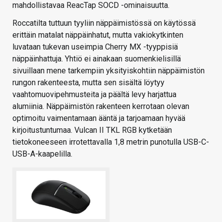
mahdollistavaa ReacTap SOCD -ominaisuutta.
Roccatilta tuttuun tyyliin näppäimistössä on käytössä
erittäin matalat näppäinhatut, mutta vakiokytkinten
luvataan tukevan useimpia Cherry MX -tyyppisiä
näppäinhattuja. Yhtiö ei ainakaan suomenkielisillä
sivuillaan mene tarkempiin yksityiskohtiin näppäimistön
rungon rakenteesta, mutta sen sisältä löytyy
vaahtomuovipehmusteita ja päältä levy harjattua
alumiinia. Näppäimistön rakenteen kerrotaan olevan
optimoitu vaimentamaan ääntä ja tarjoamaan hyvää
kirjoitustuntumaa. Vulcan II TKL RGB kytketään
tietokoneeseen irrotettavalla 1,8 metrin punotulla USB-C-
USB-A-kaapelilla.