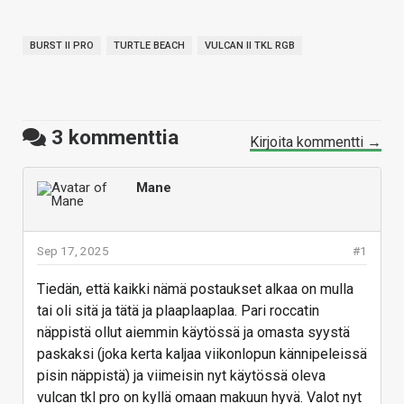
BURST II PRO
TURTLE BEACH
VULCAN II TKL RGB
3
kommenttia
Kirjoita kommentti →
Mane
Sep 17, 2025
#1
Tiedän, että kaikki nämä postaukset alkaa on mulla
tai oli sitä ja tätä ja plaaplaaplaa. Pari roccatin
näppistä ollut aiemmin käytössä ja omasta syystä
paskaksi (joka kerta kaljaa viikonlopun kännipeleissä
pisin näppistä) ja viimeisin nyt käytössä oleva
vulcan tkl pro on kyllä omaan makuun hyvä. Valot nyt