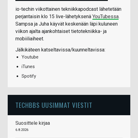
io-techin viikottainen tekniikkapodcast lähetetään
perjantaisin klo 15 live-lähetyksenä
YouTubessa
.
Sampsa ja Juha käyvät keskenään läpi kuluneen
viikon ajalta ajankohtaiset tietotekniikka- ja
mobiiliaiheet.
Jälkikäteen katseltavissa/kuunneltavissa:
Youtube
iTunes
Spotify
TECHBBS UUSIMMAT VIESTIT
Suosittele kirjaa
6.8.2026