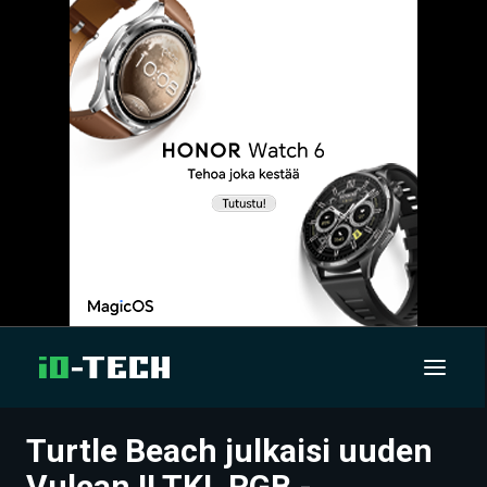
Turtle Beach julkaisi uuden
UUTISET
Vulcan II TKL RGB -