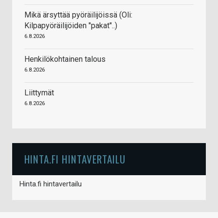
Mikä ärsyttää pyöräilijöissä (Oli:
Kilpapyöräilijöiden "pakat"..)
6.8.2026
Henkilökohtainen talous
6.8.2026
Liittymät
6.8.2026
HINTA.FI HINTAVERTAILU
Hinta.fi hintavertailu