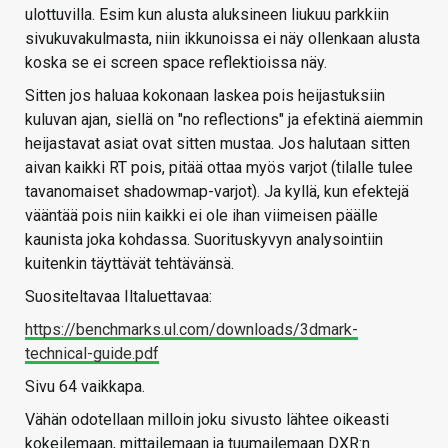
ulottuvilla. Esim kun alusta aluksineen liukuu parkkiin
sivukuvakulmasta, niin ikkunoissa ei näy ollenkaan alusta
koska se ei screen space reflektioissa näy.
Sitten jos haluaa kokonaan laskea pois heijastuksiin
kuluvan ajan, siellä on "no reflections" ja efektinä aiemmin
heijastavat asiat ovat sitten mustaa. Jos halutaan sitten
aivan kaikki RT pois, pitää ottaa myös varjot (tilalle tulee
tavanomaiset shadowmap-varjot). Ja kyllä, kun efektejä
vääntää pois niin kaikki ei ole ihan viimeisen päälle
kaunista joka kohdassa. Suorituskyvyn analysointiin
kuitenkin täyttävät tehtävänsä.
Suositeltavaa Iltaluettavaa:
https://benchmarks.ul.com/downloads/3dmark-
technical-guide.pdf
Sivu 64 vaikkapa.
Vähän odotellaan milloin joku sivusto lähtee oikeasti
kokeilemaan, mittailemaan ja tuumailemaan DXR:n