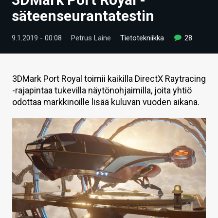
ARTIKKELIT
säteenseurantatestin
VIDEOT
9.1.2019 - 00:08
Petrus Laine
Tietotekniikka
28
TECHBBS
TIETOA
3DMark Port Royal toimii kaikilla DirectX Raytracing
-rajapintaa tukevilla näytönohjaimilla, joita yhtiö
HINTA.FI
odottaa markkinoille lisää kuluvan vuoden aikana.
KAUPPA
VAIHDA TEEMA
HAKU