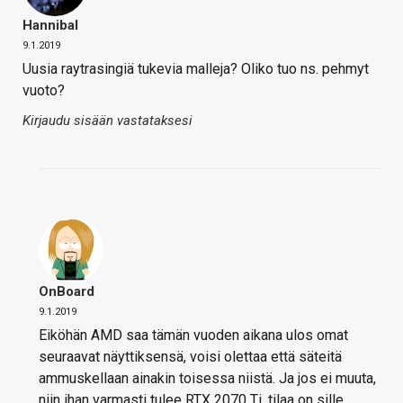
Hannibal
9.1.2019
Uusia raytrasingiä tukevia malleja? Oliko tuo ns. pehmyt
vuoto?
Kirjaudu sisään vastataksesi
OnBoard
9.1.2019
Eiköhän AMD saa tämän vuoden aikana ulos omat
seuraavat näyttiksensä, voisi olettaa että säteitä
ammuskellaan ainakin toisessa niistä. Ja jos ei muuta,
niin ihan varmasti tulee RTX 2070 Ti, tilaa on sille