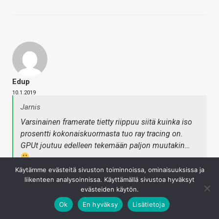
Edup
10.1.2019
Jarnis
Varsinainen framerate tietty riippuu siitä kuinka iso
prosentti kokonaiskuormasta tuo ray tracing on.
GPUt joutuu edelleen tekemään paljon muutakin…
Käytämme evästeitä sivuston toiminnoissa, ominaisuuksissa ja
liikenteen analysoinnissa. Käyttämällä sivustoa hyväksyt
Tämäpä se olennainen osa tuossa juuri on. Ja kun otetaan
evästeiden käytön.
huomioon se, että ne RT-yksiköt vie tilaa siltä piiriltä, ja
Ok
En hyväksy
Lisätietoja
siten pakottaa vähentämään CUDA- ja tensoriytimien
määrää, päästään siihen että reaalimaailman tilanteissa