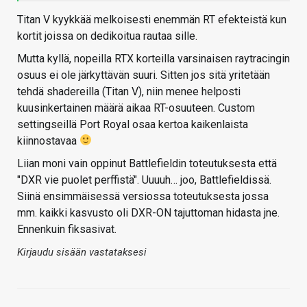
Titan V kyykkää melkoisesti enemmän RT efekteistä kun
kortit joissa on dedikoitua rautaa sille.
Mutta kyllä, nopeilla RTX korteilla varsinaisen raytracingin
osuus ei ole järkyttävän suuri. Sitten jos sitä yritetään
tehdä shadereilla (Titan V), niin menee helposti
kuusinkertainen määrä aikaa RT-osuuteen. Custom
settingseillä Port Royal osaa kertoa kaikenlaista
kiinnostavaa
Liian moni vain oppinut Battlefieldin toteutuksesta että
"DXR vie puolet perffistä". Uuuuh… joo, Battlefieldissä.
Siinä ensimmäisessä versiossa toteutuksesta jossa
mm. kaikki kasvusto oli DXR-ON tajuttoman hidasta jne.
Ennenkuin fiksasivat.
Kirjaudu sisään vastataksesi