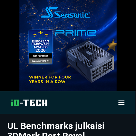
UL Benchmarks julkaisi
UUTISET
3DMark Port Royal -