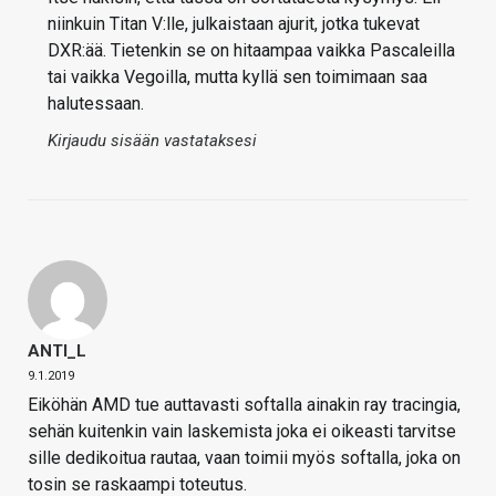
niinkuin Titan V:lle, julkaistaan ajurit, jotka tukevat
DXR:ää. Tietenkin se on hitaampaa vaikka Pascaleilla
tai vaikka Vegoilla, mutta kyllä sen toimimaan saa
halutessaan.
Kirjaudu sisään vastataksesi
ANTI_L
9.1.2019
Eiköhän AMD tue auttavasti softalla ainakin ray tracingia,
sehän kuitenkin vain laskemista joka ei oikeasti tarvitse
sille dedikoitua rautaa, vaan toimii myös softalla, joka on
tosin se raskaampi toteutus.