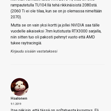
rampautetulla TU104:llä tehä rikkinäisistä 2080stä.
(2060 Ti ei ole tilaa, kun se on jo olemassa nimeltään
2070).
Mutta se on vain yksi kortti ja jollei NVIDIA saa tälle
vuodelle aikaiseksi 7nm kutistusta RTX3000 sarjalla,
niin sitten tuo oli pakosti pehmyt vuoto että AMD
tukee raytracingiä.
Kirjaudu sisään vastataksesi
Hsalonen
9.1.2019
Itse näkisin, että tässä on softatuesta kysymys. Eli