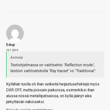
Edup
10.1.2019
Asmola
Testiohjelmassa on vaihtoehto "Reflection mode",
testisin vaihtoehdoilla "Ray traced" vs "Traditional".
Kyllähän tuolla oli ihan selkeitä heijastusefektejä myös
DXR OFF, mutta joissain paikoissa, esimerkiksi ihan
alussa niissä metallipatsaissa, on kyllä jäänyt aika
järkyttävän näköiseksi.
Kirjaudu sisään vastataksesi