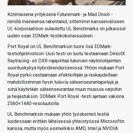
Kotimaisena yrityksenä Futuremark- ja Mad Onion -
nimillä maineensa rakentanut, sittemmin kansainväliseen
UL-korporaatioon sulautettu UL Benchmarks on julkaissut
uuden osan 3DMark-testikokonaisuuteen.
Port Royal on UL Benchmarksin tuore lisä 3DMark-
testiohjelmistoon. Uusi testi on luotu testaamaan DirectX
Raytracing- eli DXR-rajapintaa tukevien näytönohjainten
suorituskykyä hybridirenderöinnissä. Yhtiön mukaan Port
Royal pyrkii vastaamaan efekteiltään ja raskaudeltaan
mahdollisimman hyvin tulevia säteenseurantapelejä ja
siinä käytetään säteenseurantaa muun muassa varjoihin
ja heijastuksiin. 3DMark Port Royal -testi ajetaan vakiona
2560×1440-resoluutiolla.
UL Benchmarksin mukaan yhtiö työskenteli testiä
luodessaan erittäin läheisessä yhteistyössä Microsoftin
kanssa, mutta myös esimerkiksi AMD, Intel ja NVIDIA