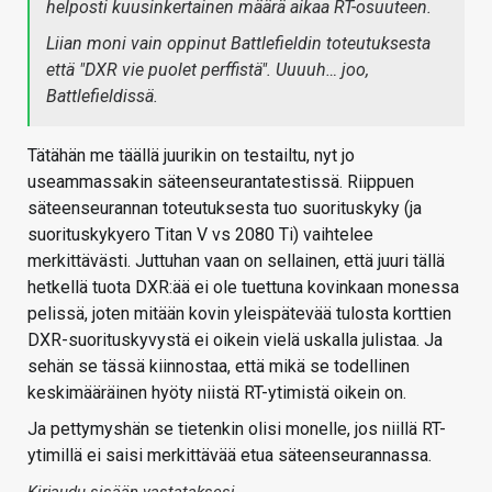
helposti kuusinkertainen määrä aikaa RT-osuuteen.
Liian moni vain oppinut Battlefieldin toteutuksesta
että "DXR vie puolet perffistä". Uuuuh… joo,
Battlefieldissä.
Tätähän me täällä juurikin on testailtu, nyt jo
useammassakin säteenseurantatestissä. Riippuen
säteenseurannan toteutuksesta tuo suorituskyky (ja
suorituskykyero Titan V vs 2080 Ti) vaihtelee
merkittävästi. Juttuhan vaan on sellainen, että juuri tällä
hetkellä tuota DXR:ää ei ole tuettuna kovinkaan monessa
pelissä, joten mitään kovin yleispätevää tulosta korttien
DXR-suorituskyvystä ei oikein vielä uskalla julistaa. Ja
sehän se tässä kiinnostaa, että mikä se todellinen
keskimääräinen hyöty niistä RT-ytimistä oikein on.
Ja pettymyshän se tietenkin olisi monelle, jos niillä RT-
ytimillä ei saisi merkittävää etua säteenseurannassa.
Kirjaudu sisään vastataksesi