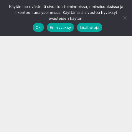
© S&J Media Oy
Käytämme evästeitä sivuston toiminnoissa, ominaisuuksissa ja
liikenteen analysoinnissa. Käyttämällä sivustoa hyväksyt
evästeiden käytön.
Ok
En hyväksy
Lisätietoja
;