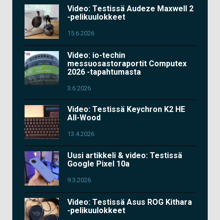
Video: Testissä Audeze Maxwell 2
-pelikuulokkeet
15.6.2026
Video: io-techin
messuosastoraportit Computex
2026 -tapahtumasta
3.6.2026
Video: Testissä Keychron K2 HE
All-Wood
13.4.2026
Uusi artikkeli & video: Testissä
Google Pixel 10a
9.3.2026
Video: Testissä Asus ROG Kithara
-pelikuulokkeet