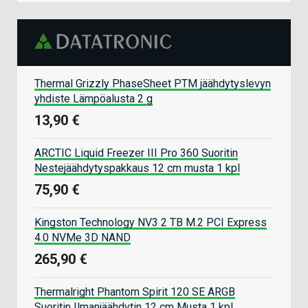
Thermal Grizzly PhaseSheet PTM jäähdytyslevyn
yhdiste Lämpöalusta 2 g
13,90 €
ARCTIC Liquid Freezer III Pro 360 Suoritin
Nestejäähdytyspakkaus 12 cm musta 1 kpl
75,90 €
Kingston Technology NV3 2 TB M.2 PCI Express
4.0 NVMe 3D NAND
265,90 €
Thermalright Phantom Spirit 120 SE ARGB
Suoritin Ilmanjäähdytin 12 cm Musta 1 kpl