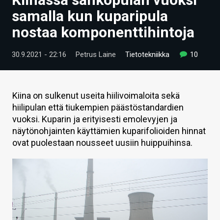
ARTIKKELIT
samalla kun kuparipula
nostaa komponenttihintoja
VIDEOT
TECHBBS
30.9.2021 - 22:16
Petrus Laine
Tietotekniikka
10
TIETOA
HINTA.FI
Kiina on sulkenut useita hiilivoimaloita sekä
hiilipulan että tiukempien päästöstandardien
KAUPPA
vuoksi. Kuparin ja erityisesti emolevyjen ja
näytönohjainten käyttämien kuparifolioiden hinnat
VAIHDA TEEMA
ovat puolestaan nousseet uusiin huippuihinsa.
HAKU