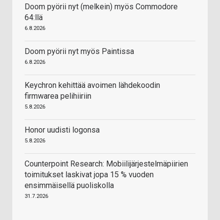
Doom pyörii nyt (melkein) myös Commodore
64:llä
6.8.2026
Doom pyörii nyt myös Paintissa
6.8.2026
Keychron kehittää avoimen lähdekoodin
firmwarea pelihiiriin
5.8.2026
Honor uudisti logonsa
5.8.2026
Counterpoint Research: Mobiilijärjestelmäpiirien
toimitukset laskivat jopa 15 % vuoden
ensimmäisellä puoliskolla
31.7.2026