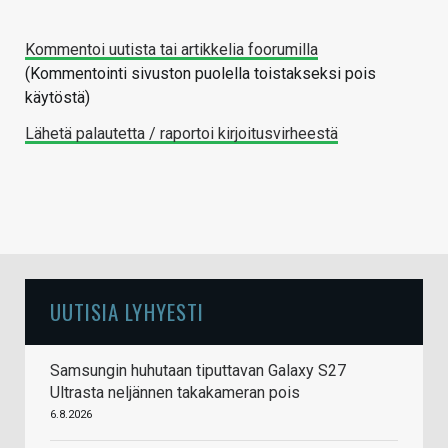
Kommentoi uutista tai artikkelia foorumilla
(Kommentointi sivuston puolella toistakseksi pois
käytöstä)
Lähetä palautetta / raportoi kirjoitusvirheestä
UUTISIA LYHYESTI
Samsungin huhutaan tiputtavan Galaxy S27
Ultrasta neljännen takakameran pois
6.8.2026