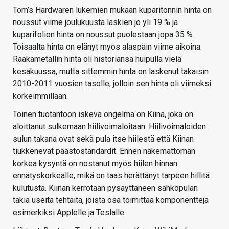
Tom’s Hardwaren lukemien mukaan kuparitonnin hinta on
noussut viime joulukuusta laskien jo yli 19 % ja
kuparifolion hinta on noussut puolestaan jopa 35 %.
Toisaalta hinta on elänyt myös alaspäin viime aikoina.
Raakametallin hinta oli historiansa huipulla vielä
kesäkuussa, mutta sittemmin hinta on laskenut takaisin
2010-2011 vuosien tasolle, jolloin sen hinta oli viimeksi
korkeimmillaan.
Toinen tuotantoon iskevä ongelma on Kiina, joka on
aloittanut sulkemaan hiilivoimaloitaan. Hiilivoimaloiden
sulun takana ovat sekä pula itse hiilestä että Kiinan
tiukkenevat päästöstandardit. Ennen näkemättömän
korkea kysyntä on nostanut myös hiilen hinnan
ennätyskorkealle, mikä on taas herättänyt tarpeen hillitä
kulutusta. Kiinan kerrotaan pysäyttäneen sähköpulan
takia useita tehtaita, joista osa toimittaa komponentteja
esimerkiksi Applelle ja Teslalle.