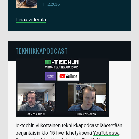
11.2.2026
Lisää videoita
TEKNIIKKAPODCAST
io-techin viikottainen tekniikkapodcast lähetetään
perjantaisin klo 15 live-lähetyksenä
YouTubessa
.