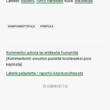
Lähteet:
Reuters
,
Tom’s Hardware
Kuva:
WikiMedia
KOMPONENTTIPULA
PIIRIPULA
Kommentoi uutista tai artikkelia foorumilla
(Kommentointi sivuston puolella toistaiseksi pois
käytöstä)
Lähetä palautetta / raportoi kirjoitusvirheestä
10 KOMMENTTIA