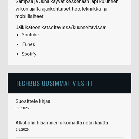
Sampsa ja Juha käyvät keskenään läpi kuluneen
viikon ajalta ajankohtaiset tietotekniikka- ja
mobiiliaiheet.
Jälkikäteen katseltavissa/kuunneltavissa:
Youtube
iTunes
Spotify
TECHBBS UUSIMMAT VIESTIT
Suosittele kirjaa
6.8.2026
Alkoholin tilaaminen ulkomailta netin kautta
6.8.2026