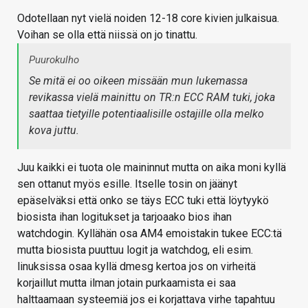
Odotellaan nyt vielä noiden 12-18 core kivien julkaisua.
Voihan se olla että niissä on jo tinattu.
Puurokulho
Se mitä ei oo oikeen missään mun lukemassa
revikassa vielä mainittu on TR:n ECC RAM tuki, joka
saattaa tietyille potentiaalisille ostajille olla melko
kova juttu.
Juu kaikki ei tuota ole maininnut mutta on aika moni kyllä
sen ottanut myös esille. Itselle tosin on jäänyt
epäselväksi että onko se täys ECC tuki että löytyykö
biosista ihan logitukset ja tarjoaako bios ihan
watchdogin. Kyllähän osa AM4 emoistakin tukee ECC:tä
mutta biosista puuttuu logit ja watchdog, eli esim.
linuksissa osaa kyllä dmesg kertoa jos on virheitä
korjaillut mutta ilman jotain purkaamista ei saa
halttaamaan systeemiä jos ei korjattava virhe tapahtuu