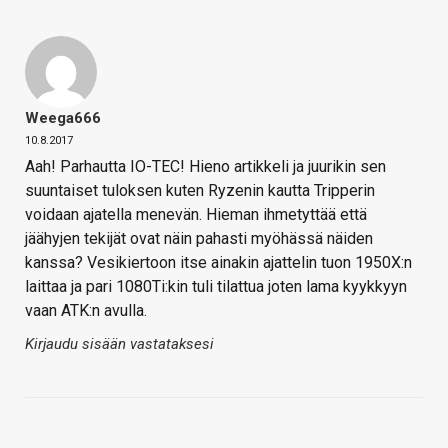
Weega666
10.8.2017
Aah! Parhautta IO-TEC! Hieno artikkeli ja juurikin sen
suuntaiset tuloksen kuten Ryzenin kautta Tripperin
voidaan ajatella menevän. Hieman ihmetyttää että
jäähyjen tekijät ovat näin pahasti myöhässä näiden
kanssa? Vesikiertoon itse ainakin ajattelin tuon 1950X:n
laittaa ja pari 1080Ti:kin tuli tilattua joten lama kyykkyyn
vaan ATK:n avulla.
Kirjaudu sisään vastataksesi