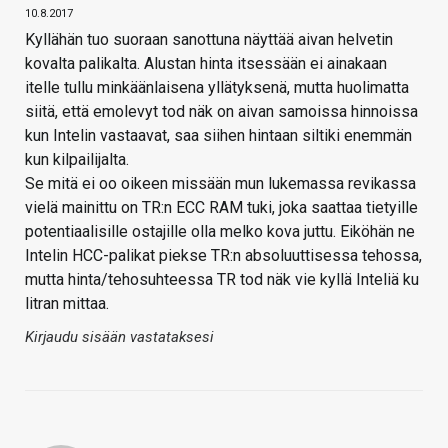
10.8.2017
Kyllähän tuo suoraan sanottuna näyttää aivan helvetin
kovalta palikalta. Alustan hinta itsessään ei ainakaan
itelle tullu minkäänlaisena yllätyksenä, mutta huolimatta
siitä, että emolevyt tod näk on aivan samoissa hinnoissa
kun Intelin vastaavat, saa siihen hintaan siltiki enemmän
kun kilpailijalta.
Se mitä ei oo oikeen missään mun lukemassa revikassa
vielä mainittu on TR:n ECC RAM tuki, joka saattaa tietyille
potentiaalisille ostajille olla melko kova juttu. Eiköhän ne
Intelin HCC-palikat piekse TR:n absoluuttisessa tehossa,
mutta hinta/tehosuhteessa TR tod näk vie kyllä Inteliä ku
litran mittaa.
Kirjaudu sisään vastataksesi