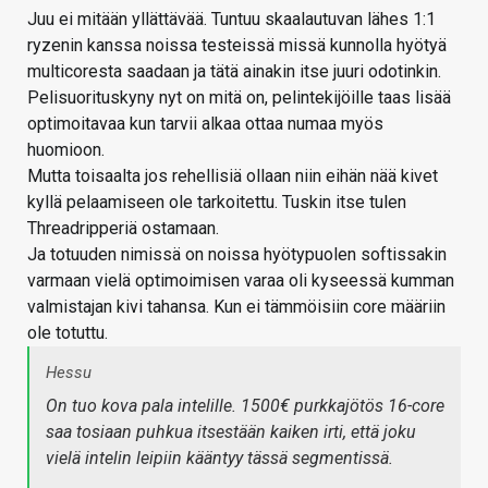
Juu ei mitään yllättävää. Tuntuu skaalautuvan lähes 1:1
ryzenin kanssa noissa testeissä missä kunnolla hyötyä
multicoresta saadaan ja tätä ainakin itse juuri odotinkin.
Pelisuorituskyny nyt on mitä on, pelintekijöille taas lisää
optimoitavaa kun tarvii alkaa ottaa numaa myös
huomioon.
Mutta toisaalta jos rehellisiä ollaan niin eihän nää kivet
kyllä pelaamiseen ole tarkoitettu. Tuskin itse tulen
Threadripperiä ostamaan.
Ja totuuden nimissä on noissa hyötypuolen softissakin
varmaan vielä optimoimisen varaa oli kyseessä kumman
valmistajan kivi tahansa. Kun ei tämmöisiin core määriin
ole totuttu.
Hessu
On tuo kova pala intelille. 1500€ purkkajötös 16-core
saa tosiaan puhkua itsestään kaiken irti, että joku
vielä intelin leipiin kääntyy tässä segmentissä.