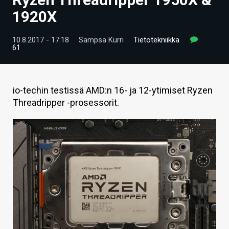
ARTIKKELIT
1920X
VIDEOT
10.8.2017 - 17:18
Sampsa Kurri
Tietotekniikka
61
TECHBBS
TIETOA
io-techin testissä AMD:n 16- ja 12-ytimiset Ryzen
HINTA.FI
Threadripper -prosessorit.
KAUPPA
VAIHDA TEEMA
HAKU