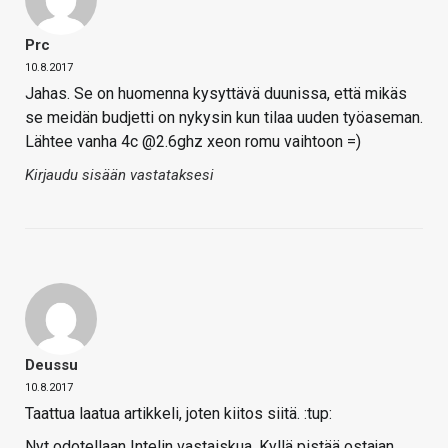
Prc
10.8.2017
Jahas. Se on huomenna kysyttävä duunissa, että mikäs
se meidän budjetti on nykysin kun tilaa uuden työaseman.
Lähtee vanha 4c @2.6ghz xeon romu vaihtoon =)
Kirjaudu sisään vastataksesi
Deussu
10.8.2017
Taattua laatua artikkeli, joten kiitos siitä. :tup:
Nyt odotellaan Intelin vastaiskua. Kyllä pistää ostajan