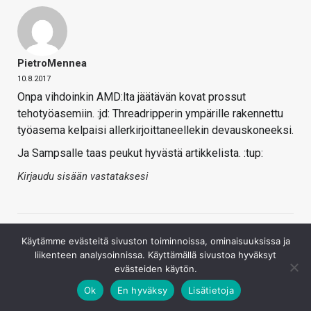
PietroMennea
10.8.2017
Onpa vihdoinkin AMD:lta jäätävän kovat prossut
tehotyöasemiin. :jd: Threadripperin ympärille rakennettu
työasema kelpaisi allerkirjoittaneellekin devauskoneeksi.
Ja Sampsalle taas peukut hyvästä artikkelista. :tup:
Kirjaudu sisään vastataksesi
Käytämme evästeitä sivuston toiminnoissa, ominaisuuksissa ja
liikenteen analysoinnissa. Käyttämällä sivustoa hyväksyt
evästeiden käytön.
Ok
En hyväksy
Lisätietoja
Prc