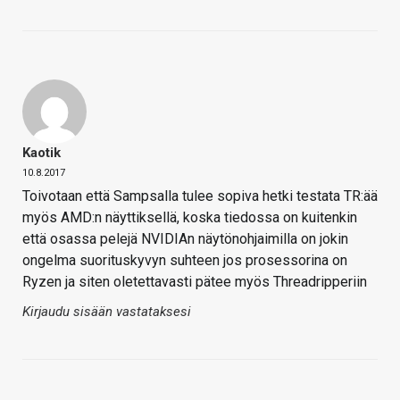
Kaotik
10.8.2017
Toivotaan että Sampsalla tulee sopiva hetki testata TR:ää
myös AMD:n näyttiksellä, koska tiedossa on kuitenkin
että osassa pelejä NVIDIAn näytönohjaimilla on jokin
ongelma suorituskyvyn suhteen jos prosessorina on
Ryzen ja siten oletettavasti pätee myös Threadripperiin
Kirjaudu sisään vastataksesi