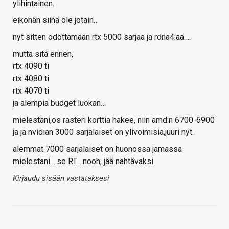
ylihintainen.
eiköhän siinä ole jotain…
nyt sitten odottamaan rtx 5000 sarjaa ja rdna4:ää….
mutta sitä ennen,
rtx 4090 ti
rtx 4080 ti
rtx 4070 ti
ja alempia budget luokan…
mielestäni,os rasteri korttia hakee, niin amd:n 6700-6900
ja ja nvidian 3000 sarjalaiset on ylivoimisia,juuri nyt.
alemmat 7000 sarjalaiset on huonossa jamassa
mielestäni….se RT….nooh, jää nähtäväksi.
Kirjaudu sisään vastataksesi