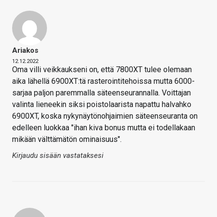
Ariakos
12.12.2022
Oma villi veikkaukseni on, että 7800XT tulee olemaan
aika lähellä 6900XT:tä rasterointitehoissa mutta 6000-
sarjaa paljon paremmalla säteenseurannalla. Voittajan
valinta lieneekin siksi poistolaarista napattu halvahko
6900XT, koska nykynäytönohjaimien säteenseuranta on
edelleen luokkaa "ihan kiva bonus mutta ei todellakaan
mikään välttämätön ominaisuus".
Kirjaudu sisään vastataksesi