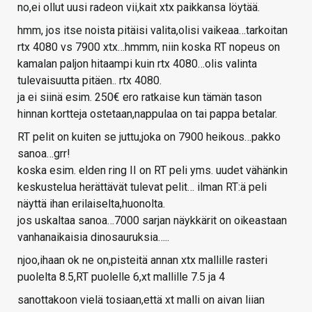
no,ei ollut uusi radeon vii,kait xtx paikkansa löytää.
hmm, jos itse noista pitäisi valita,olisi vaikeaa…tarkoitan
rtx 4080 vs 7900 xtx…hmmm, niin koska RT nopeus on
kamalan paljon hitaampi kuin rtx 4080…olis valinta
tulevaisuutta pitäen.. rtx 4080.
ja ei siinä esim. 250€ ero ratkaise kun tämän tason
hinnan kortteja ostetaan,nappulaa on tai pappa betalar.
RT pelit on kuiten se juttu,joka on 7900 heikous…pakko
sanoa…grr!
koska esim. elden ring II on RT peli yms. uudet vähänkin
keskustelua herättävät tulevat pelit… ilman RT:ä peli
näyttä ihan erilaiselta,huonolta.
jos uskaltaa sanoa…7000 sarjan näykkärit on oikeastaan
vanhanaikaisia dinosauruksia…..
njoo,ihaan ok ne on,pisteitä annan xtx mallille rasteri
puolelta 8.5,RT puolelle 6,xt mallille 7.5 ja 4
sanottakoon vielä tosiaan,että xt malli on aivan liian