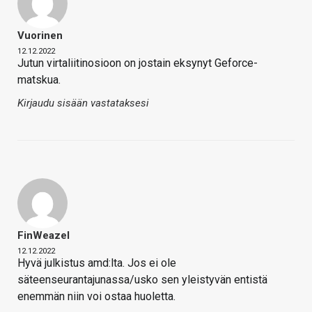
Vuorinen
12.12.2022
Jutun virtaliitinosioon on jostain eksynyt Geforce-
matskua.
Kirjaudu sisään vastataksesi
FinWeazel
12.12.2022
Hyvä julkistus amd:lta. Jos ei ole
säteenseurantajunassa/usko sen yleistyvän entistä
enemmän niin voi ostaa huoletta.