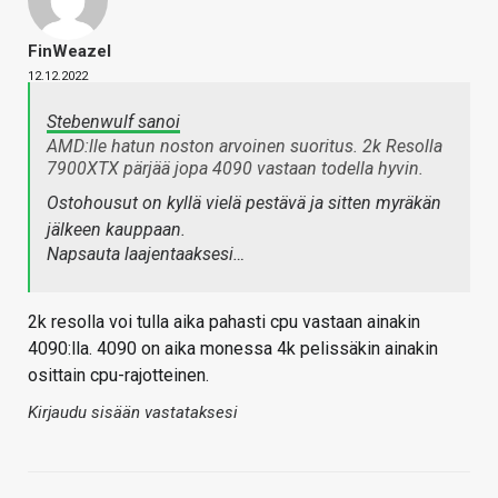
FinWeazel
12.12.2022
Stebenwulf sanoi
AMD:lle hatun noston arvoinen suoritus. 2k Resolla
7900XTX pärjää jopa 4090 vastaan todella hyvin.
Ostohousut on kyllä vielä pestävä ja sitten myräkän
jälkeen kauppaan.
Napsauta laajentaaksesi…
2k resolla voi tulla aika pahasti cpu vastaan ainakin
4090:lla. 4090 on aika monessa 4k pelissäkin ainakin
osittain cpu-rajotteinen.
Kirjaudu sisään vastataksesi