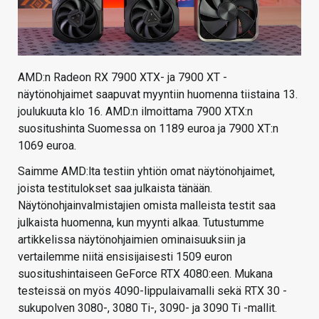
AMD:n Radeon RX 7900 XTX- ja 7900 XT -
näytönohjaimet saapuvat myyntiin huomenna tiistaina 13.
joulukuuta klo 16. AMD:n ilmoittama 7900 XTX:n
suositushinta Suomessa on 1189 euroa ja 7900 XT:n
1069 euroa.
Saimme AMD:lta testiin yhtiön omat näytönohjaimet,
joista testitulokset saa julkaista tänään.
Näytönohjainvalmistajien omista malleista testit saa
julkaista huomenna, kun myynti alkaa. Tutustumme
artikkelissa näytönohjaimien ominaisuuksiin ja
vertailemme niitä ensisijaisesti 1509 euron
suositushintaiseen GeForce RTX 4080:een. Mukana
testeissä on myös 4090-lippulaivamalli sekä RTX 30 -
sukupolven 3080-, 3080 Ti-, 3090- ja 3090 Ti -mallit.