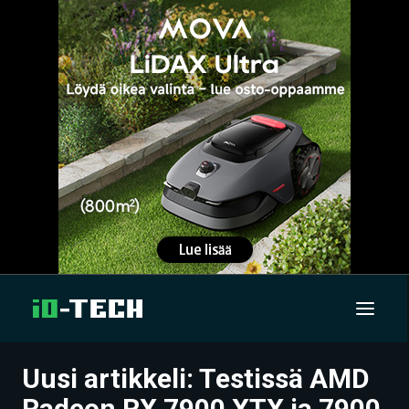
Uusi artikkeli: Testissä AMD
UUTISET
Radeon RX 7900 XTX ja 7900