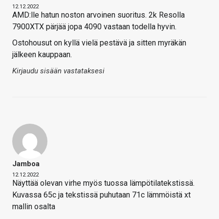
12.12.2022
AMD:lle hatun noston arvoinen suoritus. 2k Resolla
7900XTX pärjää jopa 4090 vastaan todella hyvin.
Ostohousut on kyllä vielä pestävä ja sitten myräkän
jälkeen kauppaan.
Kirjaudu sisään vastataksesi
Jamboa
12.12.2022
Näyttää olevan virhe myös tuossa lämpötilatekstissä.
Kuvassa 65c ja tekstissä puhutaan 71c lämmöistä xt
mallin osalta