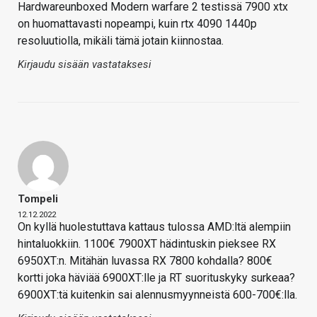
Hardwareunboxed Modern warfare 2 testissä 7900 xtx
on huomattavasti nopeampi, kuin rtx 4090 1440p
resoluutiolla, mikäli tämä jotain kiinnostaa.
Kirjaudu sisään vastataksesi
Tompeli
12.12.2022
On kyllä huolestuttava kattaus tulossa AMD:ltä alempiin
hintaluokkiin. 1100€ 7900XT hädintuskin pieksee RX
6950XT:n. Mitähän luvassa RX 7800 kohdalla? 800€
kortti joka häviää 6900XT:lle ja RT suorituskyky surkeaa?
6900XT:tä kuitenkin sai alennusmyynneistä 600-700€:lla.