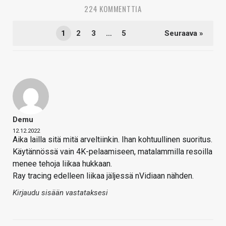
224 KOMMENTTIA
1
2
3
…
5
Seuraava »
Demu
12.12.2022
Aika lailla sitä mitä arveltiinkin. Ihan kohtuullinen suoritus.
Käytännössä vain 4K-pelaamiseen, matalammilla resoilla
menee tehoja liikaa hukkaan.
Ray tracing edelleen liikaa jäljessä nVidiaan nähden.
Kirjaudu sisään vastataksesi