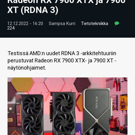
ARTIKKELIT
XT (RDNA 3)
VIDEOT
12.12.2022 - 16:20
Sampsa Kurri
Tietotekniikka
224
TECHBBS
TIETOA
Testissä AMD:n uudet RDNA 3 -arkkitehtuuriin
HINTA.FI
perustuvat Radeon RX 7900 XTX- ja 7900 XT -
näytönohjaimet.
KAUPPA
VAIHDA TEEMA
HAKU