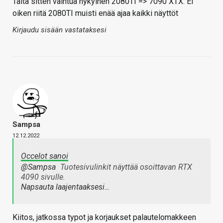
Taita sitten vaihtua nykyinen 2080TI => 7090 XTX. Ei
oiken riitä 2080TI muisti enää ajaa kaikki näyttöt
Kirjaudu sisään vastataksesi
Sampsa
12.12.2022
Occelot sanoi
@Sampsa
Tuotesivulinkit näyttää osoittavan RTX
4090 sivulle.
Napsauta laajentaaksesi…
Kiitos, jatkossa typot ja korjaukset palautelomakkeen