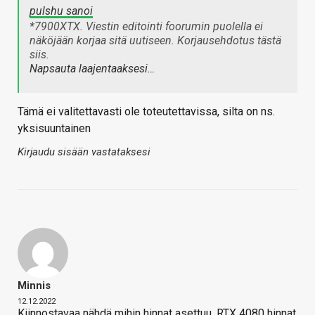
pulshu sanoi
*7900XTX. Viestin editointi foorumin puolella ei
näköjään korjaa sitä uutiseen. Korjausehdotus tästä
siis.
Napsauta laajentaaksesi…
Tämä ei valitettavasti ole toteutettavissa, silta on ns.
yksisuuntainen
Kirjaudu sisään vastataksesi
Minnis
12.12.2022
Kiinnostavaa nähdä mihin hinnat asettuu. RTX 4080 hinnat