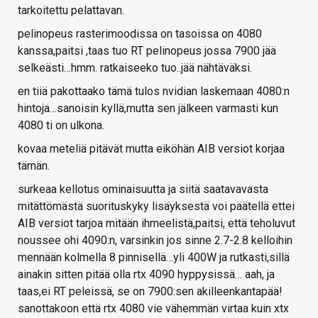
tarkoitettu pelattavan.
pelinopeus rasterimoodissa on tasoissa on 4080
kanssa,paitsi ,taas tuo RT pelinopeus jossa 7900 jää
selkeästi…hmm. ratkaiseeko tuo..jää nähtäväksi.
en tiiä pakottaako tämä tulos nvidian laskemaan 4080:n
hintoja…sanoisin kyllä,mutta sen jälkeen varmasti kun
4080 ti on ulkona.
kovaa meteliä pitävät mutta eiköhän AIB versiot korjaa
tämän.
surkeaa kellotus ominaisuutta ja siitä saatavavasta
mitättömästä suorituskyky lisäyksestä voi päätellä ettei
AIB versiot tarjoa mitään ihmeelistä,paitsi, että teholuvut
noussee ohi 4090:n, varsinkin jos sinne 2.7-2.8 kelloihin
mennään kolmella 8 pinnisellä…yli 400W ja rutkasti,sillä
ainakin sitten pitää olla rtx 4090 hyppysissä… aah, ja
taas,ei RT peleissä, se on 7900:sen akilleenkantapää!
sanottakoon että rtx 4080 vie vähemmän virtaa kuin xtx