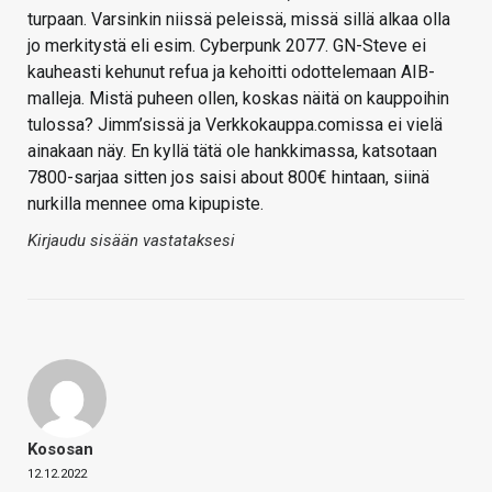
turpaan. Varsinkin niissä peleissä, missä sillä alkaa olla
jo merkitystä eli esim. Cyberpunk 2077. GN-Steve ei
kauheasti kehunut refua ja kehoitti odottelemaan AIB-
malleja. Mistä puheen ollen, koskas näitä on kauppoihin
tulossa? Jimm’sissä ja Verkkokauppa.comissa ei vielä
ainakaan näy. En kyllä tätä ole hankkimassa, katsotaan
7800-sarjaa sitten jos saisi about 800€ hintaan, siinä
nurkilla mennee oma kipupiste.
Kirjaudu sisään vastataksesi
Kososan
12.12.2022