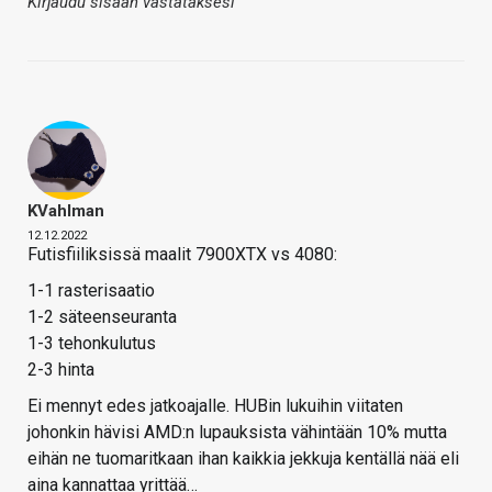
Kirjaudu sisään vastataksesi
KVahlman
12.12.2022
Futisfiiliksissä maalit 7900XTX vs 4080:
1-1 rasterisaatio
1-2 säteenseuranta
1-3 tehonkulutus
2-3 hinta
Ei mennyt edes jatkoajalle. HUBin lukuihin viitaten
johonkin hävisi AMD:n lupauksista vähintään 10% mutta
eihän ne tuomaritkaan ihan kaikkia jekkuja kentällä nää eli
aina kannattaa yrittää…