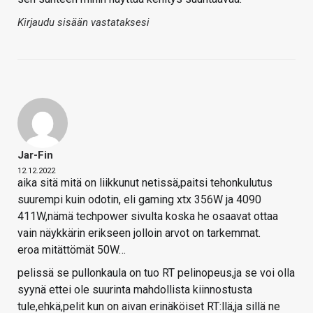
Kirjaudu sisään vastataksesi
Jar-Fin
12.12.2022
aika sitä mitä on liikkunut netissä,paitsi tehonkulutus
suurempi kuin odotin, eli gaming xtx 356W ja 4090
411W,nämä techpower sivulta koska he osaavat ottaa
vain näykkärin erikseen jolloin arvot on tarkemmat.
eroa mitättömät 50W…
pelissä se pullonkaula on tuo RT pelinopeus,ja se voi olla
syynä ettei ole suurinta mahdollista kiinnostusta
tule,ehkä,pelit kun on aivan erinäköiset RT:llä,ja sillä ne