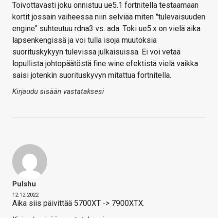
Toivottavasti joku onnistuu ue5.1 fortnitella testaamaan
kortit jossain vaiheessa niin selviää miten "tulevaisuuden
engine" suhteutuu rdna3 vs. ada. Toki ue5.x on vielä aika
lapsenkengissä ja voi tulla isoja muutoksia
suorituskykyyn tulevissa julkaisuissa. Ei voi vetää
lopullista johtopäätöstä fine wine efektistä vielä vaikka
saisi jotenkin suorituskyvyn mitattua fortnitella.
Kirjaudu sisään vastataksesi
Pulshu
12.12.2022
Aika siis päivittää 5700XT -> 7900XTX.