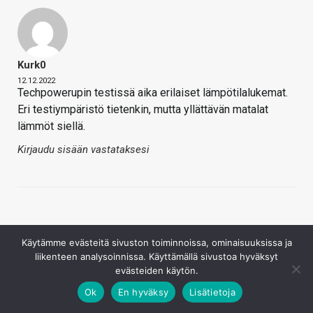
Kurk0
12.12.2022
Techpowerupin testissä aika erilaiset lämpötilalukemat.
Eri testiympäristö tietenkin, mutta yllättävän matalat
lämmöt siellä.
Kirjaudu sisään vastataksesi
Käytämme evästeitä sivuston toiminnoissa, ominaisuuksissa ja
liikenteen analysoinnissa. Käyttämällä sivustoa hyväksyt
evästeiden käytön.
Härkönen
Ok
En hyväksy
Lisätietoja
12.12.2022