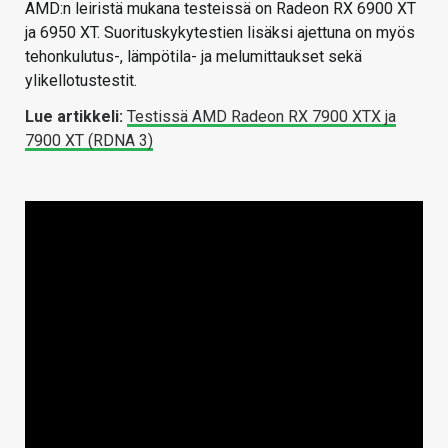
AMD:n leiristä mukana testeissä on Radeon RX 6900 XT
ja 6950 XT. Suorituskykytestien lisäksi ajettuna on myös
tehonkulutus-, lämpötila- ja melumittaukset sekä
ylikellotustestit.
Lue artikkeli:
Testissä AMD Radeon RX 7900 XTX ja
7900 XT (RDNA 3)