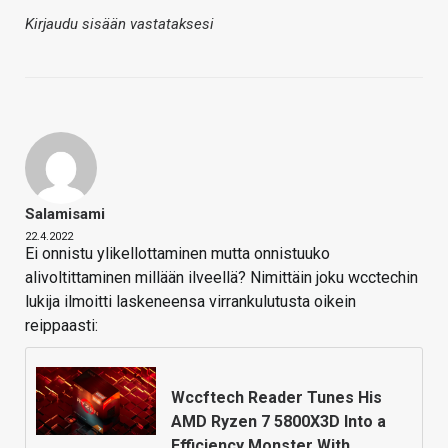
Kirjaudu sisään vastataksesi
Salamisami
22.4.2022
Ei onnistu ylikellottaminen mutta onnistuuko
alivoltittaminen millään ilveellä? Nimittäin joku wcctechin
lukija ilmoitti laskeneensa virrankulutusta oikein
reippaasti:
Wccftech Reader Tunes His
AMD Ryzen 7 5800X3D Into a
Efficiency Monster With