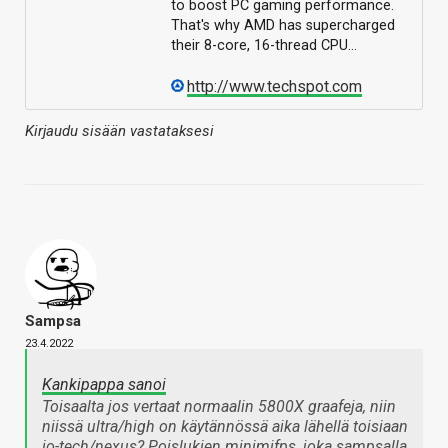
to boost PC gaming performance.
That's why AMD has supercharged
their 8-core, 16-thread CPU…
http://www.techspot.com
Kirjaudu sisään vastataksesi
Sampsa
23.4.2022
Kankipappa sanoi
Toisaalta jos vertaat normaalin 5800X graafeja, niin
niissä ultra/high on käytännössä aika lähellä toisiaan
io-tech/nexus? Poislukien minimifps, joka sampsalla