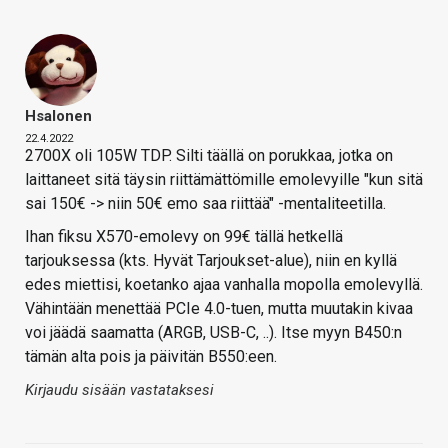
Hsalonen
22.4.2022
2700X oli 105W TDP. Silti täällä on porukkaa, jotka on
laittaneet sitä täysin riittämättömille emolevyille "kun sitä
sai 150€ -> niin 50€ emo saa riittää" -mentaliteetilla.
Ihan fiksu X570-emolevy on 99€ tällä hetkellä
tarjouksessa (kts. Hyvät Tarjoukset-alue), niin en kyllä
edes miettisi, koetanko ajaa vanhalla mopolla emolevyllä.
Vähintään menettää PCIe 4.0-tuen, mutta muutakin kivaa
voi jäädä saamatta (ARGB, USB-C, ..). Itse myyn B450:n
tämän alta pois ja päivitän B550:een.
Kirjaudu sisään vastataksesi