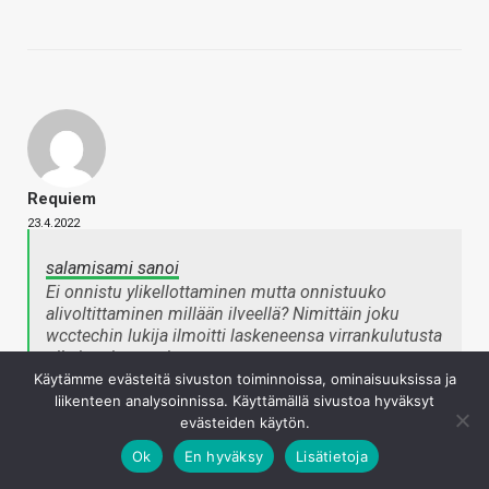
Requiem
23.4.2022
salamisami sanoi
Ei onnistu ylikellottaminen mutta onnistuuko
alivoltittaminen millään ilveellä? Nimittäin joku
wcctechin lukija ilmoitti laskeneensa virrankulutusta
oikein reippaasti:
Käytämme evästeitä sivuston toiminnoissa, ominaisuuksissa ja
http://[URL]https://wccftech.com/am
…-1v-same-
liikenteen analysoinnissa. Käyttämällä sivustoa hyväksyt
performance-runs-cooler-lower-power/
evästeiden käytön.
[/URL]
Ok
En hyväksy
Lisätietoja
Ihmetyttää vain miten kaveri tämän sai aikaiseksi.