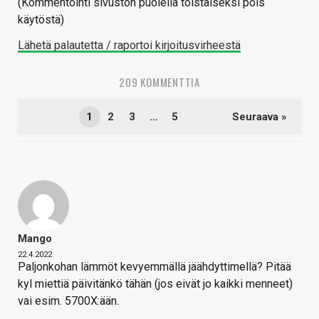
(Kommentointi sivuston puolella toistaiseksi pois
käytöstä)
Lähetä palautetta / raportoi kirjoitusvirheestä
209 KOMMENTTIA
1
2
3
…
5
Seuraava »
Mango
22.4.2022
Paljonkohan lämmöt kevyemmällä jäähdyttimellä? Pitää
kyl miettiä päivitänkö tähän (jos eivät jo kaikki menneet)
vai esim. 5700X:ään.