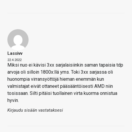
Lassivv
22.4.2022
Miksi nuo ei kävisi 3xx sarjalaisiinkin saman tapaisia tdp
arvoja oli silloin 1800x:llä yms. Toki 3xx sarjassa oli
huonompia virransyöttöjä hieman enemmän kun
valmistajat eivät ottaneet pääsääntöisesti AMD niin
tosissaan. Silti pitäisi tuollainen virta kuorma onnistua
hyvin.
Kirjaudu sisään vastataksesi