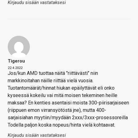
Kirjaudu sisään vastataksesi
Tigerou
22.4.2022
Jos/kun AMD tuottaa näitä "riittävästi" niin
markkinoitahan näille riittää vielä vuosia.
Tuotantomäärät/hinnat hiukan epäilyttävät eli onko
kyseessä kokeilu vai mitä moisen tekeminen heille
maksaa? En kenties asentaisi moista 300-piirisarjaiseen
(riippuen emon virransyötöstä jne), mutta 400-
sarjaisiahan myytiin/myydään 2xxx/3xxx-prosessoreilla
Todella paljon koska nopeus/hinta vielä kohtaavat.
Kirjaudu sisään vastataksesi