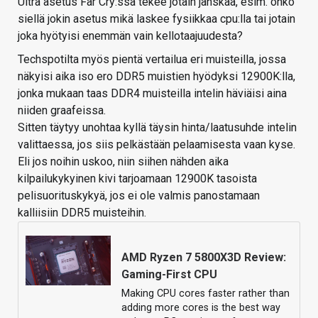
Ultra asetus Far Cry:ssä tekee jotain jänskää, esim. onko
siellä jokin asetus mikä laskee fysiikkaa cpu:lla tai jotain
joka hyötyisi enemmän vain kellotaajuudesta?
Techspotilta myös pientä vertailua eri muisteilla, jossa
näkyisi aika iso ero DDR5 muistien hyödyksi 12900K:lla,
jonka mukaan taas DDR4 muisteilla intelin häviäisi aina
niiden graafeissa.
Sitten täytyy unohtaa kyllä täysin hinta/laatusuhde intelin
valittaessa, jos siis pelkästään pelaamisesta vaan kyse.
Eli jos noihin uskoo, niin siihen nähden aika
kilpailukykyinen kivi tarjoamaan 12900K tasoista
pelisuorituskykyä, jos ei ole valmis panostamaan
kalliisiin DDR5 muisteihin.
AMD Ryzen 7 5800X3D Review:
Gaming-First CPU
Making CPU cores faster rather than
adding more cores is the best way