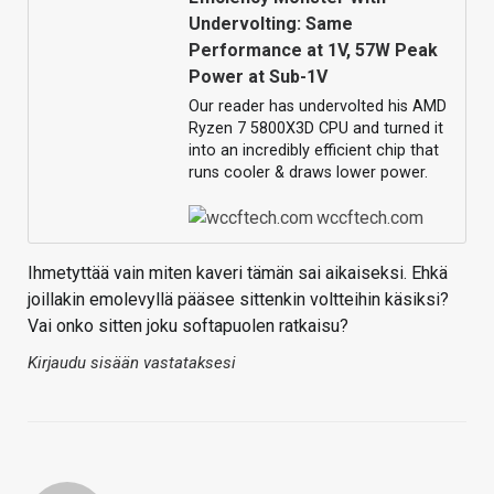
Undervolting: Same
Performance at 1V, 57W Peak
Power at Sub-1V
Our reader has undervolted his AMD
Ryzen 7 5800X3D CPU and turned it
into an incredibly efficient chip that
runs cooler & draws lower power.
wccftech.com
Ihmetyttää vain miten kaveri tämän sai aikaiseksi. Ehkä
joillakin emolevyllä pääsee sittenkin voltteihin käsiksi?
Vai onko sitten joku softapuolen ratkaisu?
Kirjaudu sisään vastataksesi