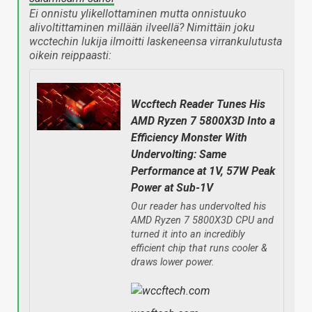
Ei onnistu ylikellottaminen mutta onnistuuko
alivoltittaminen millään ilveellä? Nimittäin joku
wcctechin lukija ilmoitti laskeneensa virrankulutusta
oikein reippaasti:
Wccftech Reader Tunes His
AMD Ryzen 7 5800X3D Into a
Efficiency Monster With
Undervolting: Same
Performance at 1V, 57W Peak
Power at Sub-1V
Our reader has undervolted his
AMD Ryzen 7 5800X3D CPU and
turned it into an incredibly
efficient chip that runs cooler &
draws lower power.