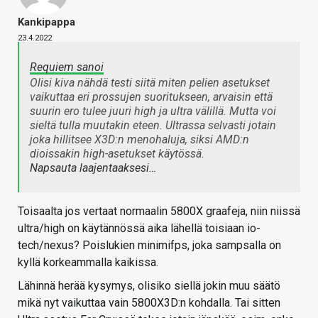
Kankipappa
23.4.2022
Requiem sanoi
Olisi kiva nähdä testi siitä miten pelien asetukset
vaikuttaa eri prossujen suoritukseen, arvaisin että
suurin ero tulee juuri high ja ultra välillä. Mutta voi
sieltä tulla muutakin eteen. Ultrassa selvasti jotain
joka hillitsee X3D:n menohaluja, siksi AMD:n
dioissakin high-asetukset käytössä.
Napsauta laajentaaksesi…
Toisaalta jos vertaat normaalin 5800X graafeja, niin niissä
ultra/high on käytännössä aika lähellä toisiaan io-
tech/nexus? Poislukien minimifps, joka sampsalla on
kyllä korkeammalla kaikissa.
Lähinnä herää kysymys, olisiko siellä jokin muu säätö
mikä nyt vaikuttaa vain 5800X3D:n kohdalla. Tai sitten