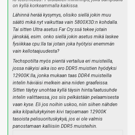
on kyllä korkeammalla kaikissa.
Lähinnä herää kysymys, olisiko siellä jokin muu
säätö mikä nyt vaikuttaa vain 5800X3D:n kohdalla.
Tai sitten Ultra asetus Far Cry:ssä tekee jotain
jänskää, esim. onko siellä jokin asetus mikä laskee
fysiikkaa cpu:lla tai jotain joka hyötyisi enemmän
vain kellotaajuudesta?
Techspotilta myös pientä vertailua eri muisteilla,
jossa näkyisi aika iso ero DDR5 muistien hyödyksi
12900K:lla, jonka mukaan taas DDR4 muisteilla
intelin häviäisi melkein aina niiden graafeissa.
Sitten täytyy unohtaa kyllä täysin hinta/laatusuhde
intelin valittaessa, jos siis pelkästään pelaamisesta
vaan kyse. Eli jos noihin uskoo, niin siihen nähden
aika kilpailukykyinen kivi tarjoamaan 12900K
tasoista pelisuorituskykyä, jos ei ole valmis
panostamaan kalliisiin DDR5 muisteihin.