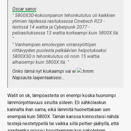
Oscar sanoi
" 5800X3D-kokoonpanon tehonkulutus oli kaikkien
ytimien täydessä rasituksessa Cinebech R23 -
testissä 14 wattia ja Cyberpunk 2077 -
pelirasituksessa 13 wattia korkeampi kuin 5800X:llä.
"
" Vanhempien emolevyjen virransyöttöjen
riittävyyden puolesta pelkäävien helpotukseksi
5800X3D:n tehonkulutus oli noin 15 wattia
alhaisempi kuin 5800X:llä. "
Onko tämä nyt kiukaampi vai ei
Napsauta laajentaaksesi…
Watit on ok, lämpöasteita on enempi koska huonompi
lämmönjohtavuus siruilta siileen. Eli sähkölaskun
kannalta ihan sama, eikä lämmitä huonettakaan sen
enempää kuin 5800X. Tämän kanssa kiinnostaisi nähdä
testejä nestetypellä tai vaikka sillä peltier-jäähyllä, että
saadaanko prossu boostaamaan kun pakotetaan