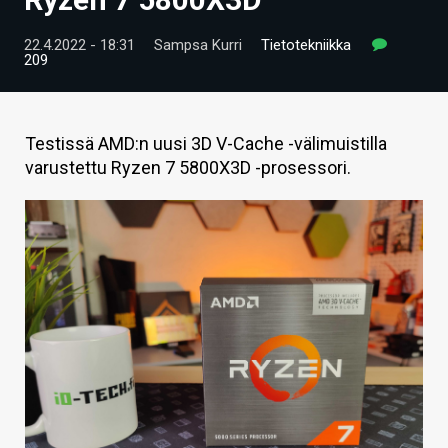
ARTIKKELIT
22.4.2022 - 18:31
Sampsa Kurri
Tietotekniikka
209
VIDEOT
TECHBBS
Testissä AMD:n uusi 3D V-Cache -välimuistilla
TIETOA
varustettu Ryzen 7 5800X3D -prosessori.
HINTA.FI
KAUPPA
VAIHDA TEEMA
HAKU