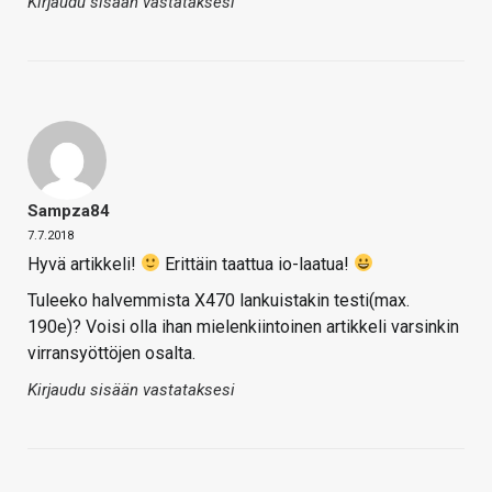
Kirjaudu sisään vastataksesi
Sampza84
7.7.2018
Hyvä artikkeli!
Erittäin taattua io-laatua!
Tuleeko halvemmista X470 lankuistakin testi(max.
190e)? Voisi olla ihan mielenkiintoinen artikkeli varsinkin
virransyöttöjen osalta.
Kirjaudu sisään vastataksesi