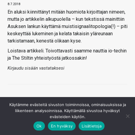
8.7.2018
En aluksi kiinnittänyt mitään huomiota kirjoittajan nimeen,
mutta jo artikkelin alkupuolella – kun tekstissä mainittiin
Asuksen lankun käyttämä muistisignaalitopologia(!) – piti
keskeyttää lukeminen ja kelata takaisin yläreunaan
tarkistamaan, kenestä olikaan kyse.
Loistava artikkeli. Toivottavasti saamme nauttia io-techin
ja The Stiltin yhteistyöstä jatkossakin!
Kirjaudu sisään vastataksesi
Käytämme evästeitä sivuston toiminnoissa, ominaisuuksissa ja
liikenteen analysoinnissa. Käyttämällä sivustoa hyväksyt
evästeiden käytön.
Ubck
Ok
En hyväksy
Lisätietoja
8.7.2018