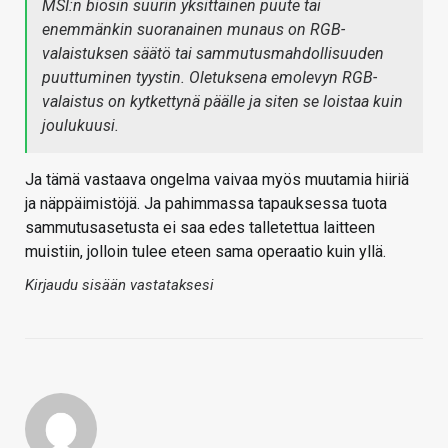
MSI:n biosin suurin yksittäinen puute tai
enemmänkin suoranainen munaus on RGB-
valaistuksen säätö tai sammutusmahdollisuuden
puuttuminen tyystin. Oletuksena emolevyn RGB-
valaistus on kytkettynä päälle ja siten se loistaa kuin
joulukuusi.
Ja tämä vastaava ongelma vaivaa myös muutamia hiiriä
ja näppäimistöjä. Ja pahimmassa tapauksessa tuota
sammutusasetusta ei saa edes talletettua laitteen
muistiin, jolloin tulee eteen sama operaatio kuin yllä.
Kirjaudu sisään vastataksesi