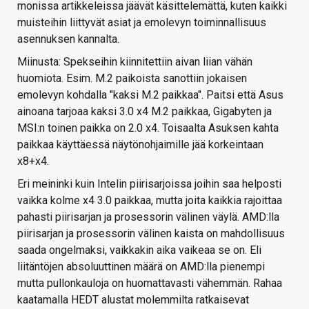
monissa artikkeleissa jäävät käsittelemättä, kuten kaikki
muisteihin liittyvät asiat ja emolevyn toiminnallisuus
asennuksen kannalta.
Miinusta: Spekseihin kiinnitettiin aivan liian vähän
huomiota. Esim. M.2 paikoista sanottiin jokaisen
emolevyn kohdalla "kaksi M.2 paikkaa". Paitsi että Asus
ainoana tarjoaa kaksi 3.0 x4 M.2 paikkaa, Gigabyten ja
MSI:n toinen paikka on 2.0 x4. Toisaalta Asuksen kahta
paikkaa käyttäessä näytönohjaimille jää korkeintaan
x8+x4.
Eri meininki kuin Intelin piirisarjoissa joihin saa helposti
vaikka kolme x4 3.0 paikkaa, mutta joita kaikkia rajoittaa
pahasti piirisarjan ja prosessorin välinen väylä. AMD:lla
piirisarjan ja prosessorin välinen kaista on mahdollisuus
saada ongelmaksi, vaikkakin aika vaikeaa se on. Eli
liitäntöjen absoluuttinen määrä on AMD:lla pienempi
mutta pullonkauloja on huomattavasti vähemmän. Rahaa
kaatamalla HEDT alustat molemmilta ratkaisevat