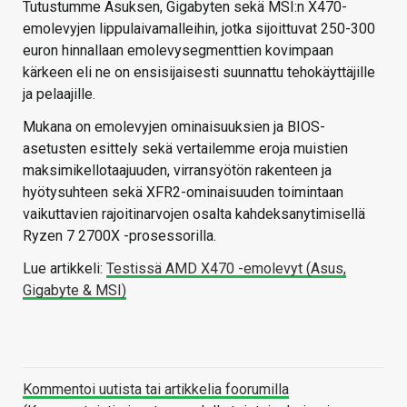
Tutustumme Asuksen, Gigabyten sekä MSI:n X470-
emolevyjen lippulaivamalleihin, jotka sijoittuvat 250-300
euron hinnallaan emolevysegmenttien kovimpaan
kärkeen eli ne on ensisijaisesti suunnattu tehokäyttäjille
ja pelaajille.
Mukana on emolevyjen ominaisuuksien ja BIOS-
asetusten esittely sekä vertailemme eroja muistien
maksimikellotaajuuden, virransyötön rakenteen ja
hyötysuhteen sekä XFR2-ominaisuuden toimintaan
vaikuttavien rajoitinarvojen osalta kahdeksanytimisellä
Ryzen 7 2700X -prosessorilla.
Lue artikkeli:
Testissä AMD X470 -emolevyt (Asus,
Gigabyte & MSI)
Kommentoi uutista tai artikkelia foorumilla