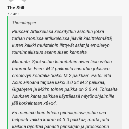
The Stilt
7.7.2018
Threadripper
Plussaa: Artikkelissa keskityttiin asioihin jotka
turhan monissa artikkeleissa jäävät käsittelemättä,
kuten kaikki muisteihin liittyvät asiat ja emolevyn
toiminnallisuus asennuksen kannalta.
Miinusta: Spekseihin kiinnitettiin aivan liian vähän
huomiota. Esim. M.2 paikoista sanottiin jokaisen
emolevyn kohdalla "kaksi M.2 paikkaa". Paitsi että
Asus ainoana tarjoaa kaksi 3.0 x4 M.2 paikkaa,
Gigabyten ja MSI:n toinen paikka on 2.0 x4. Toisaalta
Asuksen kahta paikkaa käyttäessä näytönohjaimille
jää korkeintaan x8+x4.
Eri meininki kuin Intelin piirisarjoissa joihin saa
helposti vaikka kolme x4 3.0 paikkaa, mutta joita
kaikkia rajoittaa pahasti piirisarjan ja prosessorin