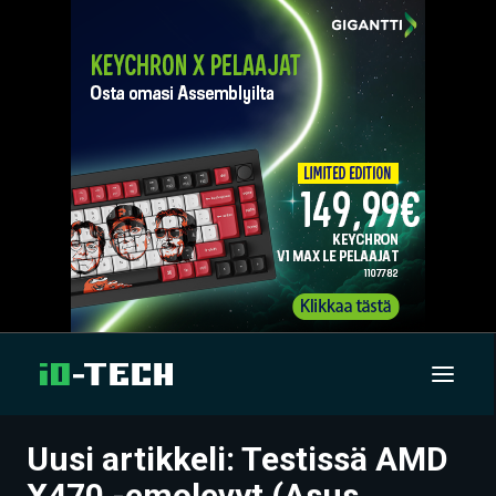
Uusi artikkeli: Testissä AMD
UUTISET
X470 -emolevyt (Asus,