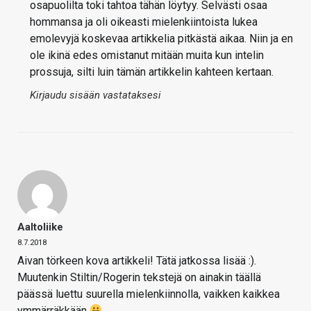
osapuolilta toki tahtoa tähän löytyy. Selvästi osaa
hommansa ja oli oikeasti mielenkiintoista lukea
emolevyjä koskevaa artikkelia pitkästä aikaa. Niin ja en
ole ikinä edes omistanut mitään muita kun intelin
prossuja, silti luin tämän artikkelin kahteen kertaan.
Kirjaudu sisään vastataksesi
Aaltoliike
8.7.2018
Aivan törkeen kova artikkeli! Tätä jatkossa lisää :).
Muutenkin Stiltin/Rogerin tekstejä on ainakin täällä
päässä luettu suurella mielenkiinnolla, vaikken kaikkea
ymmärräkkään