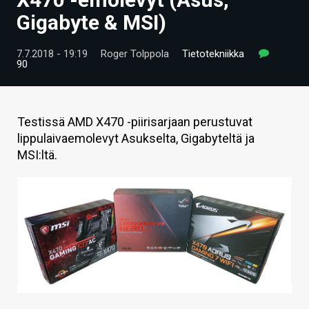
ARTIKKELIT
Gigabyte & MSI)
VIDEOT
7.7.2018 - 19:19
Roger Tolppola
Tietotekniikka
90
TECHBBS
TIETOA
Testissä AMD X470 -piirisarjaan perustuvat
HINTA.FI
lippulaivaemolevyt Asukselta, Gigabyteltä ja
MSI:ltä.
KAUPPA
VAIHDA TEEMA
HAKU