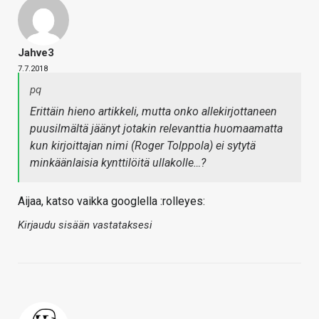
Jahve3
7.7.2018
pq
Erittäin hieno artikkeli, mutta onko allekirjottaneen
puusilmältä jäänyt jotakin relevanttia huomaamatta
kun kirjoittajan nimi (Roger Tolppola) ei sytytä
minkäänlaisia kynttilöitä ullakolle…?
Aijaa, katso vaikka googlella :rolleyes:
Kirjaudu sisään vastataksesi