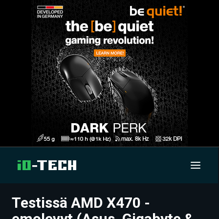
Testissä AMD X470 -
UUTISET
emolevyt (Asus, Gigabyte &