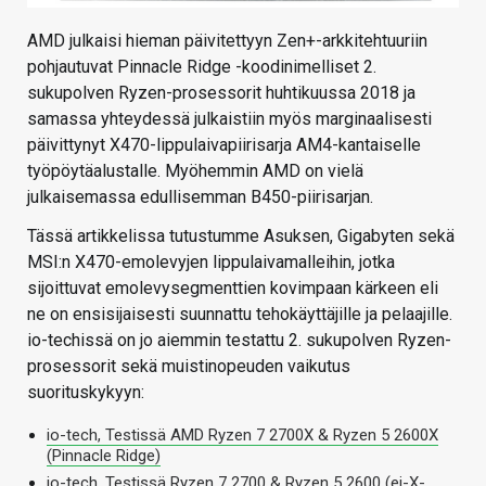
AMD julkaisi hieman päivitettyyn Zen+-arkkitehtuuriin
pohjautuvat Pinnacle Ridge -koodinimelliset 2.
sukupolven Ryzen-prosessorit huhtikuussa 2018 ja
samassa yhteydessä julkaistiin myös marginaalisesti
päivittynyt X470-lippulaivapiirisarja AM4-kantaiselle
työpöytäalustalle. Myöhemmin AMD on vielä
julkaisemassa edullisemman B450-piirisarjan.
Tässä artikkelissa tutustumme Asuksen, Gigabyten sekä
MSI:n X470-emolevyjen lippulaivamalleihin, jotka
sijoittuvat emolevysegmenttien kovimpaan kärkeen eli
ne on ensisijaisesti suunnattu tehokäyttäjille ja pelaajille.
io-techissä on jo aiemmin testattu 2. sukupolven Ryzen-
prosessorit sekä muistinopeuden vaikutus
suorituskykyyn:
io-tech, Testissä AMD Ryzen 7 2700X & Ryzen 5 2600X
(Pinnacle Ridge)
io-tech, Testissä Ryzen 7 2700 & Ryzen 5 2600 (ei-X-