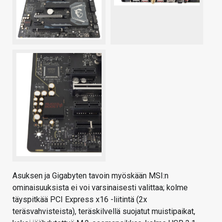
Asuksen ja Gigabyten tavoin myöskään MSI:n
ominaisuuksista ei voi varsinaisesti valittaa; kolme
täyspitkää PCI Express x16 -liitintä (2x
teräsvahvisteista), teräskilvellä suojatut muistipaikat,