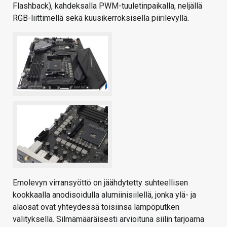
Flashback), kahdeksalla PWM-tuuletinpaikalla, neljällä
RGB-liittimellä sekä kuusikerroksisella piirilevyllä.
Emolevyn virransyöttö on jäähdytetty suhteellisen
kookkaalla anodisoidulla alumiinisiilellä, jonka ylä- ja
alaosat ovat yhteydessä toisiinsa lämpöputken
välityksellä. Silmämääräisesti arvioituna siilin tarjoama