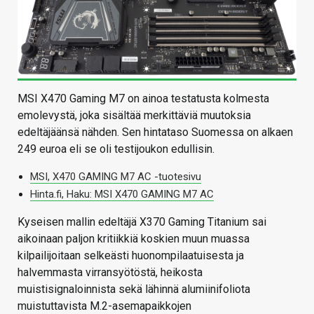
MSI X470 Gaming M7 on ainoa testatusta kolmesta
emolevystä, joka sisältää merkittäviä muutoksia
edeltäjäänsä nähden. Sen hintataso Suomessa on alkaen
249 euroa eli se oli testijoukon edullisin.
MSI, X470 GAMING M7 AC -tuotesivu
Hinta.fi, Haku: MSI X470 GAMING M7 AC
Kyseisen mallin edeltäjä X370 Gaming Titanium sai
aikoinaan paljon kritiikkiä koskien muun muassa
kilpailijoitaan selkeästi huonompilaatuisesta ja
halvemmasta virransyötöstä, heikosta
muistisignaloinnista sekä lähinnä alumiinifoliota
muistuttavista M.2-asemapaikkojen