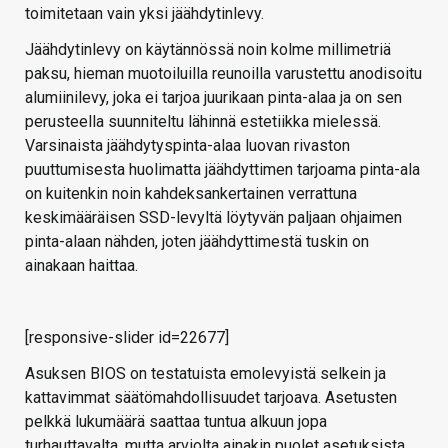
toimitetaan vain yksi jäähdytinlevy.
Jäähdytinlevy on käytännössä noin kolme millimetriä
paksu, hieman muotoiluilla reunoilla varustettu anodisoitu
alumiinilevy, joka ei tarjoa juurikaan pinta-alaa ja on sen
perusteella suunniteltu lähinnä estetiikka mielessä.
Varsinaista jäähdytyspinta-alaa luovan rivaston
puuttumisesta huolimatta jäähdyttimen tarjoama pinta-ala
on kuitenkin noin kahdeksankertainen verrattuna
keskimääräisen SSD-levyltä löytyvän paljaan ohjaimen
pinta-alaan nähden, joten jäähdyttimestä tuskin on
ainakaan haittaa.
[responsive-slider id=22677]
Asuksen BIOS on testatuista emolevyistä selkein ja
kattavimmat säätömahdollisuudet tarjoava. Asetusten
pelkkä lukumäärä saattaa tuntua alkuun jopa
turhauttavalta, mutta arviolta ainakin puolet asetuksista