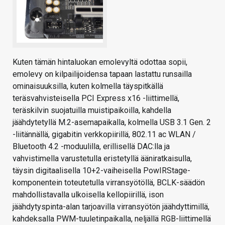
Kuten tämän hintaluokan emolevyltä odottaa sopii,
emolevy on kilpailijoidensa tapaan lastattu runsailla
ominaisuuksilla, kuten kolmella täyspitkällä
teräsvahvisteisella PCI Express x16 -liittimellä,
teräskilvin suojatuilla muistipaikoilla, kahdella
jäähdytetyllä M.2-asemapaikalla, kolmella USB 3.1 Gen. 2
-liitännällä, gigabitin verkkopiirillä, 802.11 ac WLAN /
Bluetooth 4.2 -moduulilla, erillisellä DAC:lla ja
vahvistimella varustetulla eristetyllä ääniratkaisulla,
täysin digitaalisella 10+2-vaiheisella PowIRStage-
komponentein toteutetulla virransyötöllä, BCLK-säädön
mahdollistavalla ulkoisella kellopiirillä, ison
jäähdytyspinta-alan tarjoavilla virransyötön jäähdyttimillä,
kahdeksalla PWM-tuuletinpaikalla, neljällä RGB-liittimellä