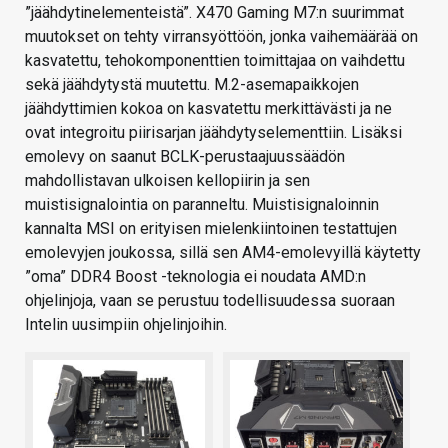
”jäähdytinelementeistä”. X470 Gaming M7:n suurimmat
muutokset on tehty virransyöttöön, jonka vaihemäärää on
kasvatettu, tehokomponenttien toimittajaa on vaihdettu
sekä jäähdytystä muutettu. M.2-asemapaikkojen
jäähdyttimien kokoa on kasvatettu merkittävästi ja ne
ovat integroitu piirisarjan jäähdytyselementtiin. Lisäksi
emolevy on saanut BCLK-perustaajuussäädön
mahdollistavan ulkoisen kellopiirin ja sen
muistisignalointia on paranneltu. Muistisignaloinnin
kannalta MSI on erityisen mielenkiintoinen testattujen
emolevyjen joukossa, sillä sen AM4-emolevyillä käytetty
”oma” DDR4 Boost -teknologia ei noudata AMD:n
ohjelinjoja, vaan se perustuu todellisuudessa suoraan
Intelin uusimpiin ohjelinjoihin.