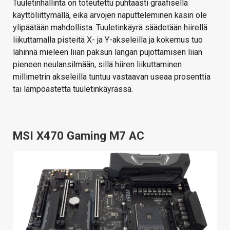
Tuuletinhallinta on toteutettu puhtaasti graafisella
käyttöliittymällä, eikä arvojen naputteleminen käsin ole
ylipäätään mahdollista. Tuuletinkäyrä säädetään hiirellä
liikuttamalla pisteitä X- ja Y-akseleilla ja kokemus tuo
lähinnä mieleen liian paksun langan pujottamisen liian
pieneen neulansilmään, sillä hiiren liikuttaminen
millimetrin akseleilla tuntuu vastaavan useaa prosenttia
tai lämpöastetta tuuletinkäyrässä.
MSI X470 Gaming M7 AC