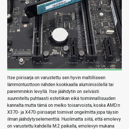
Itse piirisarja on varustettu sen hyvin maltilliseen
lämmöntuottoon nähden kookkaalla alumiinisiilellä tai
paremminkin levyllä. Itse jäähdytin on selvästi
suunniteltu puhtaasti estetiikan eikä toiminnallisuuden
kannalta mutta tämä on melko toisarvoista, koska AMD:n
X370- ja X470-piirisarjat toimivat ongelmitta jopa täysin
ilman jäähdytyselementtiä. Huolimatta siitä, että emolevy
on varustettu kahdella M.2 paikalla, emolevyn mukana