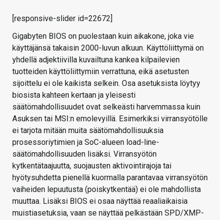
[responsive-slider id=22672]
Gigabyten BIOS on puolestaan kuin aikakone, joka vie
käyttäjänsä takaisin 2000-luvun alkuun. Käyttöliittymä on
yhdellä adjektiivilla kuvailtuna kankea kilpailevien
tuotteiden käyttöliittymiin verrattuna, eikä asetusten
sijoittelu ei ole kaikista selkein. Osa asetuksista löytyy
biosista kahteen kertaan ja yleisesti
säätömahdollisuudet ovat selkeästi harvemmassa kuin
Asuksen tai MSI:n emolevyillä. Esimerkiksi virransyötölle
ei tarjota mitään muita säätömahdollisuuksia
prosessoriytimien ja SoC-alueen load-line-
säätömahdollisuuden lisäksi. Virransyötön
kytkentätaajuutta, suojausten aktivointirajoja tai
hyötysuhdetta pienellä kuormalla parantavaa virransyötön
vaiheiden lepuutusta (poiskytkentää) ei ole mahdollista
muuttaa. Lisäksi BIOS ei osaa näyttää reaaliaikaisia
muistiasetuksia, vaan se näyttää pelkästään SPD/XMP-