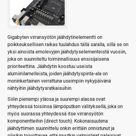
Gigabyten virransyötön jäähdytinelementti on
poikkeuksellisen raikas tuulahdus tällä saralla, sillä se on
yksi ainoista emolevyjen jäähdytyselementeistä vuosiin,
joka on suunniteltu toiminnallisuus ensisijaisena
prioriteettina. Jäähdytin koostuu useista
alumiinilamelleista, joiden jäähdytyspinta-ala on
moninkertainen verrattuna useimpiin nykypäivänä
nähtyihin jäähdytysratkaisuihin.
Siilin pienempi yläosa ja suurempi alaosa ovat
yhteydessä toisiinsa lämpöputken välityksellä, joka on
myös suorassa yhteydessä itse virransyötön
komponentteihin (direct touch). Kokonaisuutena
jäähdyttimen suunnittelu onkin erittäin onnistunut ja
olisikin toivottavaa, että muutkin valmistajat palaisivat