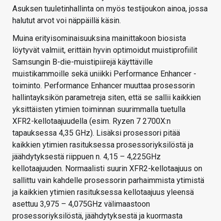
Asuksen tuuletinhallinta on myös testijoukon ainoa, jossa
halutut arvot voi näppäillä käsin.
Muina erityisominaisuuksina mainittakoon biosista
löytyvät valmiit, erittäin hyvin optimoidut muistiprofiilit
Samsungin B-die-muistipiirejä käyttäville
muistikammoille sekä uniikki Performance Enhancer -
toiminto. Performance Enhancer muuttaa prosessorin
hallintayksikön parametreja siten, että se sallii kaikkien
yksittäisten ytimien toiminnan suurimmalla tuetulla
XFR2-kellotaajuudella (esim. Ryzen 7 2700X:n
tapauksessa 4,35 GHz). Lisäksi prosessori pitää
kaikkien ytimien rasituksessa prosessoriyksilöstä ja
jäähdytyksestä riippuen n. 4,15 – 4,225GHz
kellotaajuuden. Normaalisti suurin XFR2-kellotaajuus on
sallittu vain kahdelle prosessorin parhaimmista ytimistä
ja kaikkien ytimien rasituksessa kellotaajuus yleensä
asettuu 3,975 – 4,075GHz välimaastoon
prosessoriyksilöstä, jäähdytyksestä ja kuormasta