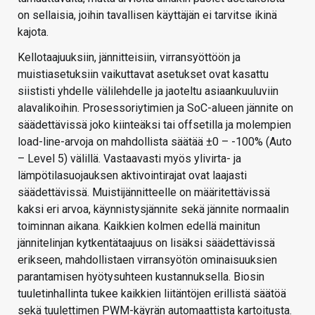
on sellaisia, joihin tavallisen käyttäjän ei tarvitse ikinä
kajota.
Kellotaajuuksiin, jännitteisiin, virransyöttöön ja
muistiasetuksiin vaikuttavat asetukset ovat kasattu
siististi yhdelle välilehdelle ja jaoteltu asiaankuuluviin
alavalikoihin. Prosessoriytimien ja SoC-alueen jännite on
säädettävissä joko kiinteäksi tai offsetilla ja molempien
load-line-arvoja on mahdollista säätää ±0 – -100% (Auto
– Level 5) välillä. Vastaavasti myös ylivirta- ja
lämpötilasuojauksen aktivointirajat ovat laajasti
säädettävissä. Muistijännitteelle on määritettävissä
kaksi eri arvoa, käynnistysjännite sekä jännite normaalin
toiminnan aikana. Kaikkien kolmen edellä mainitun
jännitelinjan kytkentätaajuus on lisäksi säädettävissä
erikseen, mahdollistaen virransyötön ominaisuuksien
parantamisen hyötysuhteen kustannuksella. Biosin
tuuletinhallinta tukee kaikkien liitäntöjen erillistä säätöä
sekä tuulettimen PWM-käyrän automaattista kartoitusta.