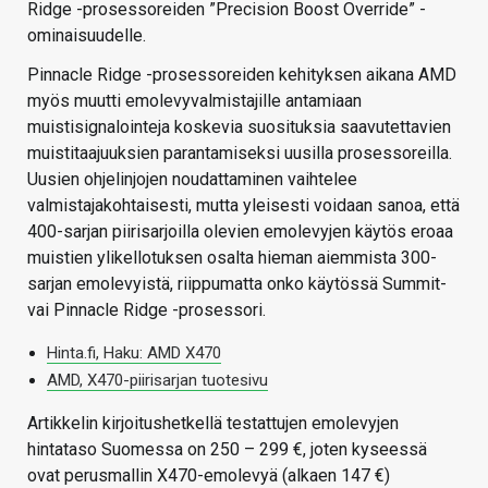
Ridge -prosessoreiden ”Precision Boost Override” -
ominaisuudelle.
Pinnacle Ridge -prosessoreiden kehityksen aikana AMD
myös muutti emolevyvalmistajille antamiaan
muistisignalointeja koskevia suosituksia saavutettavien
muistitaajuuksien parantamiseksi uusilla prosessoreilla.
Uusien ohjelinjojen noudattaminen vaihtelee
valmistajakohtaisesti, mutta yleisesti voidaan sanoa, että
400-sarjan piirisarjoilla olevien emolevyjen käytös eroaa
muistien ylikellotuksen osalta hieman aiemmista 300-
sarjan emolevyistä, riippumatta onko käytössä Summit-
vai Pinnacle Ridge -prosessori.
Hinta.fi, Haku: AMD X470
AMD, X470-piirisarjan tuotesivu
Artikkelin kirjoitushetkellä testattujen emolevyjen
hintataso Suomessa on 250 – 299 €, joten kyseessä
ovat perusmallin X470-emolevyä (alkaen 147 €)