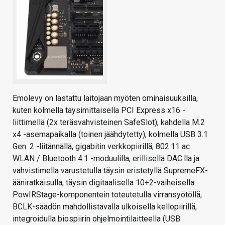
Emolevy on lastattu laitojaan myöten ominaisuuksilla,
kuten kolmella täysimittaisella PCI Express x16 -
liittimellä (2x teräsvahvisteinen SafeSlot), kahdella M.2
x4 -asemapaikalla (toinen jäähdytetty), kolmella USB 3.1
Gen. 2 -liitännällä, gigabitin verkkopiirillä, 802.11 ac
WLAN / Bluetooth 4.1 -moduulilla, erillisellä DAC:lla ja
vahvistimella varustetulla täysin eristetyllä SupremeFX-
ääniratkaisulla, täysin digitaalisella 10+2-vaiheisella
PowIRStage-komponentein toteutetulla virransyötöllä,
BCLK-säädön mahdollistavalla ulkoisella kellopiirillä,
integroidulla biospiirin ohjelmointilaitteella (USB