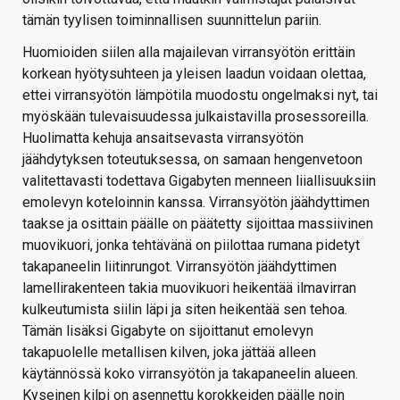
tämän tyylisen toiminnallisen suunnittelun pariin.
Huomioiden siilen alla majailevan virransyötön erittäin
korkean hyötysuhteen ja yleisen laadun voidaan olettaa,
ettei virransyötön lämpötila muodostu ongelmaksi nyt, tai
myöskään tulevaisuudessa julkaistavilla prosessoreilla.
Huolimatta kehuja ansaitsevasta virransyötön
jäähdytyksen toteutuksessa, on samaan hengenvetoon
valitettavasti todettava Gigabyten menneen liiallisuuksiin
emolevyn koteloinnin kanssa. Virransyötön jäähdyttimen
taakse ja osittain päälle on päätetty sijoittaa massiivinen
muovikuori, jonka tehtävänä on piilottaa rumana pidetyt
takapaneelin liitinrungot. Virransyötön jäähdyttimen
lamellirakenteen takia muovikuori heikentää ilmavirran
kulkeutumista siilin läpi ja siten heikentää sen tehoa.
Tämän lisäksi Gigabyte on sijoittanut emolevyn
takapuolelle metallisen kilven, joka jättää alleen
käytännössä koko virransyötön ja takapaneelin alueen.
Kyseinen kilpi on asennettu korokkeiden päälle noin