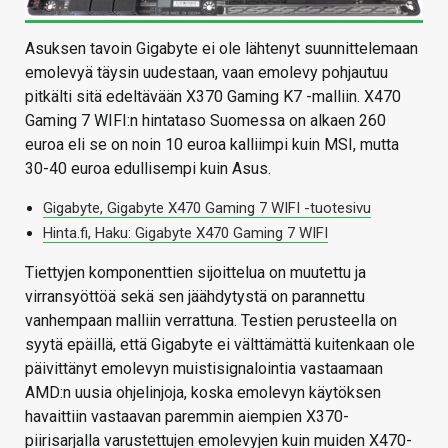
Asuksen tavoin Gigabyte ei ole lähtenyt suunnittelemaan
emolevyä täysin uudestaan, vaan emolevy pohjautuu
pitkälti sitä edeltävään X370 Gaming K7 -malliin. X470
Gaming 7 WIFI:n hintataso Suomessa on alkaen 260
euroa eli se on noin 10 euroa kalliimpi kuin MSI, mutta
30-40 euroa edullisempi kuin Asus.
Gigabyte, Gigabyte X470 Gaming 7 WIFI -tuotesivu
Hinta.fi, Haku: Gigabyte X470 Gaming 7 WIFI
Tiettyjen komponenttien sijoittelua on muutettu ja
virransyöttöä sekä sen jäähdytystä on parannettu
vanhempaan malliin verrattuna. Testien perusteella on
syytä epäillä, että Gigabyte ei välttämättä kuitenkaan ole
päivittänyt emolevyn muistisignalointia vastaamaan
AMD:n uusia ohjelinjoja, koska emolevyn käytöksen
havaittiin vastaavan paremmin aiempien X370-
piirisarjalla varustettujen emolevyjen kuin muiden X470-