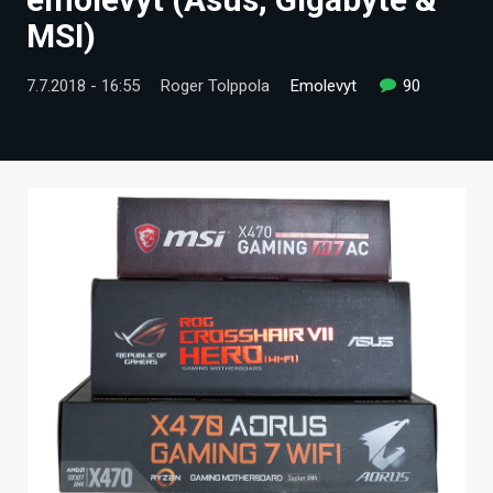
ARTIKKELIT
MSI)
VIDEOT
7.7.2018 - 16:55
Roger Tolppola
Emolevyt
90
TECHBBS
TIETOA
HINTA.FI
KAUPPA
VAIHDA TEEMA
HAKU