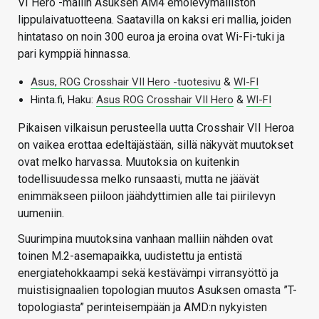
VI Hero -mallin Asuksen AM4 emolevymalliston
lippulaivatuotteena. Saatavilla on kaksi eri mallia, joiden
hintataso on noin 300 euroa ja eroina ovat Wi-Fi-tuki ja
pari kymppiä hinnassa.
Asus, ROG Crosshair VII Hero -tuotesivu
&
WI-FI
Hinta.fi, Haku:
Asus ROG Crosshair VII Hero
&
WI-FI
Pikaisen vilkaisun perusteella uutta Crosshair VII Heroa
on vaikea erottaa edeltäjästään, sillä näkyvät muutokset
ovat melko harvassa. Muutoksia on kuitenkin
todellisuudessa melko runsaasti, mutta ne jäävät
enimmäkseen piiloon jäähdyttimien alle tai piirilevyn
uumeniin.
Suurimpina muutoksina vanhaan malliin nähden ovat
toinen M.2-asemapaikka, uudistettu ja entistä
energiatehokkaampi sekä kestävämpi virransyöttö ja
muistisignaalien topologian muutos Asuksen omasta ”T-
topologiasta” perinteisempään ja AMD:n nykyisten