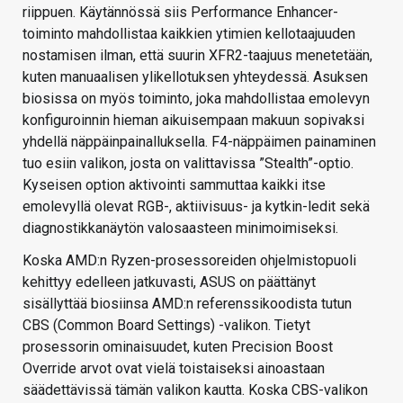
riippuen. Käytännössä siis Performance Enhancer-
toiminto mahdollistaa kaikkien ytimien kellotaajuuden
nostamisen ilman, että suurin XFR2-taajuus menetetään,
kuten manuaalisen ylikellotuksen yhteydessä. Asuksen
biosissa on myös toiminto, joka mahdollistaa emolevyn
konfiguroinnin hieman aikuisempaan makuun sopivaksi
yhdellä näppäinpainalluksella. F4-näppäimen painaminen
tuo esiin valikon, josta on valittavissa ”Stealth”-optio.
Kyseisen option aktivointi sammuttaa kaikki itse
emolevyllä olevat RGB-, aktiivisuus- ja kytkin-ledit sekä
diagnostikkanäytön valosaasteen minimoimiseksi.
Koska AMD:n Ryzen-prosessoreiden ohjelmistopuoli
kehittyy edelleen jatkuvasti, ASUS on päättänyt
sisällyttää biosiinsa AMD:n referenssikoodista tutun
CBS (Common Board Settings) -valikon. Tietyt
prosessorin ominaisuudet, kuten Precision Boost
Override arvot ovat vielä toistaiseksi ainoastaan
säädettävissä tämän valikon kautta. Koska CBS-valikon