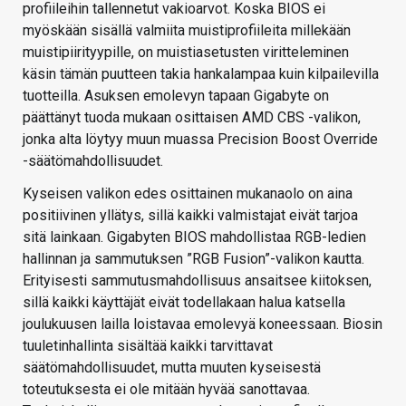
profiileihin tallennetut vakioarvot. Koska BIOS ei
myöskään sisällä valmiita muistiprofiileita millekään
muistipiirityypille, on muistiasetusten viritteleminen
käsin tämän puutteen takia hankalampaa kuin kilpailevilla
tuotteilla. Asuksen emolevyn tapaan Gigabyte on
päättänyt tuoda mukaan osittaisen AMD CBS -valikon,
jonka alta löytyy muun muassa Precision Boost Override
-säätömahdollisuudet.
Kyseisen valikon edes osittainen mukanaolo on aina
positiivinen yllätys, sillä kaikki valmistajat eivät tarjoa
sitä lainkaan. Gigabyten BIOS mahdollistaa RGB-ledien
hallinnan ja sammutuksen ”RGB Fusion”-valikon kautta.
Erityisesti sammutusmahdollisuus ansaitsee kiitoksen,
sillä kaikki käyttäjät eivät todellakaan halua katsella
joulukuusen lailla loistavaa emolevyä koneessaan. Biosin
tuuletinhallinta sisältää kaikki tarvittavat
säätömahdollisuudet, mutta muuten kyseisestä
toteutuksesta ei ole mitään hyvää sanottavaa.