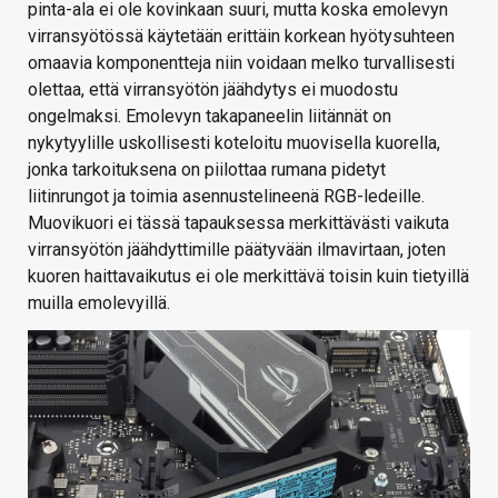
pinta-ala ei ole kovinkaan suuri, mutta koska emolevyn
virransyötössä käytetään erittäin korkean hyötysuhteen
omaavia komponentteja niin voidaan melko turvallisesti
olettaa, että virransyötön jäähdytys ei muodostu
ongelmaksi. Emolevyn takapaneelin liitännät on
nykytyylille uskollisesti koteloitu muovisella kuorella,
jonka tarkoituksena on piilottaa rumana pidetyt
liitinrungot ja toimia asennustelineenä RGB-ledeille.
Muovikuori ei tässä tapauksessa merkittävästi vaikuta
virransyötön jäähdyttimille päätyvään ilmavirtaan, joten
kuoren haittavaikutus ei ole merkittävä toisin kuin tietyillä
muilla emolevyillä.