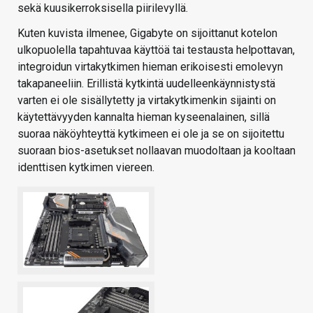
sekä kuusikerroksisella piirilevyllä.
Kuten kuvista ilmenee, Gigabyte on sijoittanut kotelon
ulkopuolella tapahtuvaa käyttöä tai testausta helpottavan,
integroidun virtakytkimen hieman erikoisesti emolevyn
takapaneeliin. Erillistä kytkintä uudelleenkäynnistystä
varten ei ole sisällytetty ja virtakytkimenkin sijainti on
käytettävyyden kannalta hieman kyseenalainen, sillä
suoraa näköyhteyttä kytkimeen ei ole ja se on sijoitettu
suoraan bios-asetukset nollaavan muodoltaan ja kooltaan
identtisen kytkimen viereen.