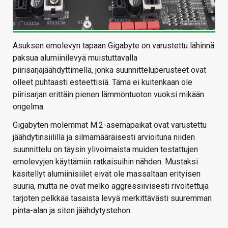
Asuksen emolevyn tapaan Gigabyte on varustettu lähinnä
paksua alumiinilevyä muistuttavalla
piirisarjajäähdyttimellä, jonka suunnitteluperusteet ovat
olleet puhtaasti esteettisiä. Tämä ei kuitenkaan ole
piirisarjan erittäin pienen lämmöntuoton vuoksi mikään
ongelma.
Gigabyten molemmat M.2-asemapaikat ovat varustettu
jäähdytinsiilillä ja silmämääräisesti arvioituna niiden
suunnittelu on täysin ylivoimaista muiden testattujen
emolevyjen käyttämiin ratkaisuihin nähden. Mustaksi
käsitellyt alumiinisiilet eivät ole massaltaan erityisen
suuria, mutta ne ovat melko aggressiivisesti rivoitettuja
tarjoten pelkkää tasaista levyä merkittävästi suuremman
pinta-alan ja siten jäähdytystehon.