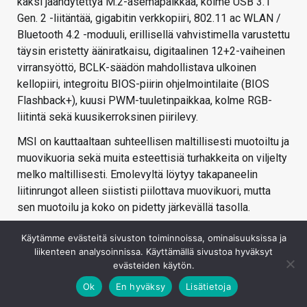
kaksi jäähdytettyä M.2-asemapaikkaa, kolme USB 3.1
Gen. 2 -liitäntää, gigabitin verkkopiiri, 802.11 ac WLAN /
Bluetooth 4.2 -moduuli, erillisellä vahvistimella varustettu
täysin eristetty ääniratkaisu, digitaalinen 12+2-vaiheinen
virransyöttö, BCLK-säädön mahdollistava ulkoinen
kellopiiri, integroitu BIOS-piirin ohjelmointilaite (BIOS
Flashback+), kuusi PWM-tuuletinpaikkaa, kolme RGB-
liitintä sekä kuusikerroksinen piirilevy.
MSI on kauttaaltaan suhteellisen maltillisesti muotoiltu ja
muovikuoria sekä muita esteettisiä turhakkeita on viljelty
melko maltillisesti. Emolevyltä löytyy takapaneelin
liitinrungot alleen siististi piilottava muovikuori, mutta
sen muotoilu ja koko on pidetty järkevällä tasolla.
Käytämme evästeitä sivuston toiminnoissa, ominaisuuksissa ja
liikenteen analysoinnissa. Käyttämällä sivustoa hyväksyt
evästeiden käytön.
Ok
En hyväksy
Lisätietoja