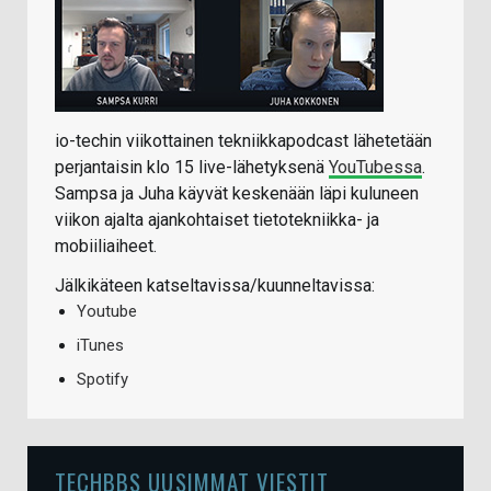
io-techin viikottainen tekniikkapodcast lähetetään
perjantaisin klo 15 live-lähetyksenä
YouTubessa
.
Sampsa ja Juha käyvät keskenään läpi kuluneen
viikon ajalta ajankohtaiset tietotekniikka- ja
mobiiliaiheet.
Jälkikäteen katseltavissa/kuunneltavissa:
Youtube
iTunes
Spotify
TECHBBS UUSIMMAT VIESTIT