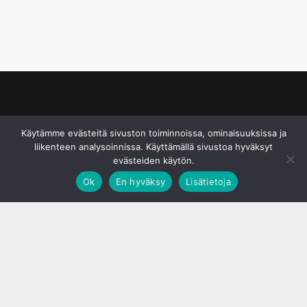
© S&J Media Oy
Käytämme evästeitä sivuston toiminnoissa, ominaisuuksissa ja
liikenteen analysoinnissa. Käyttämällä sivustoa hyväksyt
evästeiden käytön.
Ok
En hyväksy
Lisätietoja
;