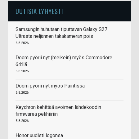
UUTISIA LYHYESTI
Samsungin huhutaan tiputtavan Galaxy S27
Ultrasta neljännen takakameran pois
6.8.2026
Doom pyörii nyt (melkein) myös Commodore
64:llä
6.8.2026
Doom pyörii nyt myös Paintissa
6.8.2026
Keychron kehittää avoimen lähdekoodin
firmwarea pelihiiriin
5.8.2026
Honor uudisti logonsa