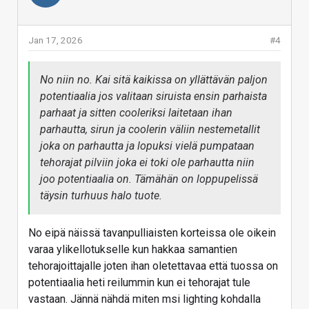
Jan 17, 2026
#4
No niin no. Kai sitä kaikissa on yllättävän paljon
potentiaalia jos valitaan siruista ensin parhaista
parhaat ja sitten cooleriksi laitetaan ihan
parhautta, sirun ja coolerin väliin nestemetallit
joka on parhautta ja lopuksi vielä pumpataan
tehorajat pilviin joka ei toki ole parhautta niin
joo potentiaalia on. Tämähän on loppupelissä
täysin turhuus halo tuote.
No eipä näissä tavanpulliaisten korteissa ole oikein
varaa ylikellotukselle kun hakkaa samantien
tehorajoittajalle joten ihan oletettavaa että tuossa on
potentiaalia heti reilummin kun ei tehorajat tule
vastaan. Jännä nähdä miten msi lighting kohdalla