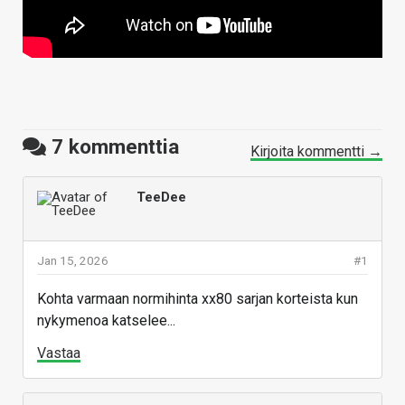
7
kommenttia
Kirjoita kommentti →
TeeDee
Jan 15, 2026
#1
Kohta varmaan normihinta xx80 sarjan korteista kun
nykymenoa katselee...
Vastaa