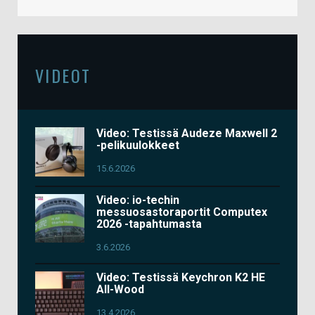
VIDEOT
Video: Testissä Audeze Maxwell 2
-pelikuulokkeet
15.6.2026
Video: io-techin
messuosastoraportit Computex
2026 -tapahtumasta
3.6.2026
Video: Testissä Keychron K2 HE
All-Wood
13.4.2026