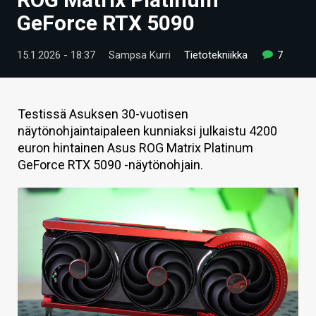
ARTIKKELIT
GeForce RTX 5090
VIDEOT
15.1.2026 - 18:37
Sampsa Kurri
Tietotekniikka
7
TECHBBS
TIETOA
Testissä Asuksen 30-vuotisen
näytönohjaintaipaleen kunniaksi julkaistu 4200
HINTA.FI
euron hintainen Asus ROG Matrix Platinum
GeForce RTX 5090 -näytönohjain.
KAUPPA
VAIHDA TEEMA
HAKU