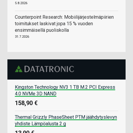
5.8.2026
Counterpoint Research: Mobiilijärjestelmäpiirien
toimitukset laskivat jopa 15 % vuoden
ensimmäisellä puoliskolla
31.7.2026
Kingston Technology NV3 1 TB M.2 PCI Express
4.0 NVMe 3D NAND
158,90 €
Thermal Grizzly PhaseSheet PTM jäähdytyslevyn
yhdiste Lämpöalusta 2 g