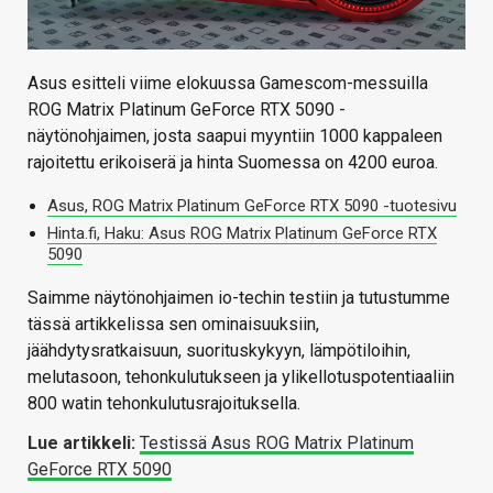
Asus esitteli viime elokuussa Gamescom-messuilla
ROG Matrix Platinum GeForce RTX 5090 -
näytönohjaimen, josta saapui myyntiin 1000 kappaleen
rajoitettu erikoiserä ja hinta Suomessa on 4200 euroa.
Asus, ROG Matrix Platinum GeForce RTX 5090 -tuotesivu
Hinta.fi, Haku: Asus ROG Matrix Platinum GeForce RTX
5090
Saimme näytönohjaimen io-techin testiin ja tutustumme
tässä artikkelissa sen ominaisuuksiin,
jäähdytysratkaisuun, suorituskykyyn, lämpötiloihin,
melutasoon, tehonkulutukseen ja ylikellotuspotentiaaliin
800 watin tehonkulutusrajoituksella.
Lue artikkeli:
Testissä Asus ROG Matrix Platinum
GeForce RTX 5090