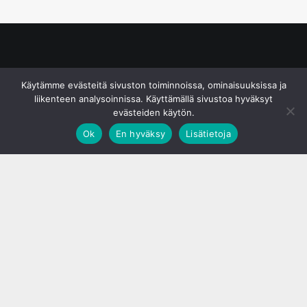
© S&J Media Oy
Käytämme evästeitä sivuston toiminnoissa, ominaisuuksissa ja
liikenteen analysoinnissa. Käyttämällä sivustoa hyväksyt
evästeiden käytön.
Ok
En hyväksy
Lisätietoja
;