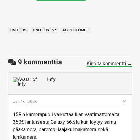
ONEPLUS
ONEPLUS 15R
ÄLYPUHELIMET
9
kommenttia
Kirjoita kommentti →
Infy
Jan 16, 2026
#1
15R:n kamerapuoli vaikuttaa liian vaatimattomalta.
350€ hintaisesta Galaxy 56:sta kun löytyy sama
pääkamera, parempi laajakulmakamera sekä
lähikamera.