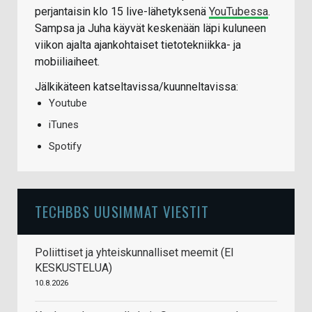
perjantaisin klo 15 live-lähetyksenä
YouTubessa
.
Sampsa ja Juha käyvät keskenään läpi kuluneen
viikon ajalta ajankohtaiset tietotekniikka- ja
mobiiliaiheet.
Jälkikäteen katseltavissa/kuunneltavissa:
Youtube
iTunes
Spotify
TECHBBS UUSIMMAT VIESTIT
Poliittiset ja yhteiskunnalliset meemit (EI
KESKUSTELUA)
10.8.2026