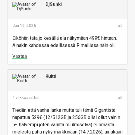
DjSunki
Jan 16, 2026
#5
Eiköhän tätä jo kesällä ala näkymään 499€ hintaan.
Ainakin kahdessa edellisessä R mallissa näin oli.
Vastaa
Kuitti
4 viikkoa sitten
#6
Tiedän että vanha lanka mutta tuli tämä Gigantista
napattua 529€ (12/512GB ja 256GB olisi ollut vain n.
5€ halvempi joten valinta oli ilmiselvä) ei omasta
mielestä paha nyky markkinaan (14.7.2026), ainakaan