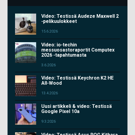
Video: Testissä Audeze Maxwell 2
-pelikuulokkeet
15.6.2026
Video: io-techin
messuosastoraportit Computex
2026 -tapahtumasta
3.6.2026
Video: Testissä Keychron K2 HE
All-Wood
13.4.2026
Uusi artikkeli & video: Testissä
Google Pixel 10a
9.3.2026
Video: Testissä Asus ROG Kithara