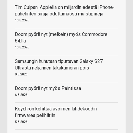
Tim Culpan: Applella on miljardin edestä iPhone-
puhelinten siruja odottamassa muistipiirejä
10.8.2026
Doom pyörii nyt (melkein) myös Commodore
64:llä
10.8.2026
Samsungin huhutaan tiputtavan Galaxy S27
Ultrasta neljännen takakameran pois
9.8.2026
Doom pyörii nyt myös Paintissa
6.8.2026
Keychron kehittää avoimen lähdekoodin
firmwarea pelihiiriin
5.8.2026