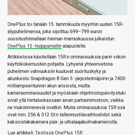
OnePlus toi tänään 15. tammikuuta myyntiin uuden 15R-
älypuhelimensa, joka sijoittuu 699–799 euron
suositushinnallaan hieman marraskuussa julkaistun
OnePlus 15 -huippumallin
alapuolelle.
Artikkelissa käsitellään 15R:n ominaisuuksia parin viikon
käyttökokemusten pohjalta. Lyhyenä yhteenvetona
puhelimen vahvuuksiin kuuluvat suorituskyky ja
akunkesto Snapdragon 8 Gen 5 -järjestelmäpiirin ja 7400
milliampeeritunnin akun ansiosta, mutta
kameraominaisuudet ja myöskään ohjelmistopäivitystuki
eivät yllä hintaluokassaan aivan parhaimmistoon, vaikka
ne mukiinmeneviä ovatkin. Muita ominaisuuksia 15R:ssä
ovat mm. 256 & 512 Gt:n tallennustilavaihtoehdot sekä
kaksoistakakamera pää- ja ultralaajakulmakameroilla.
Lue artikkeli:
Testissä OnePlus 15R