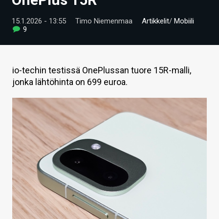
ARTIKKELIT
15.1.2026 - 13:55
Timo Niemenmaa
Artikkelit
/
Mobiili
9
VIDEOT
TECHBBS
io-techin testissä OnePlussan tuore 15R-malli,
TIETOA
jonka lähtöhinta on 699 euroa.
HINTA.FI
KAUPPA
VAIHDA TEEMA
HAKU