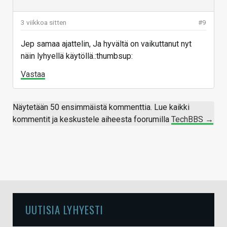
3 viikkoa sitten
#9
Jep samaa ajattelin, Ja hyvältä on vaikuttanut nyt
näin lyhyellä käytöllä.:thumbsup:
Vastaa
Näytetään 50 ensimmäistä kommenttia. Lue kaikki
kommentit ja keskustele aiheesta foorumilla
TechBBS →
UUTISIA LYHYESTI