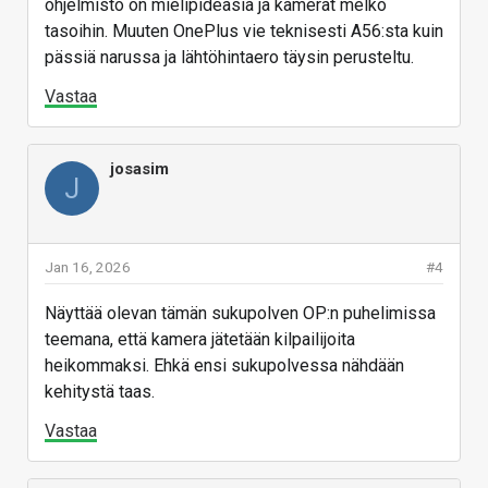
ohjelmisto on mielipideasia ja kamerat melko
tasoihin. Muuten OnePlus vie teknisesti A56:sta kuin
pässiä narussa ja lähtöhintaero täysin perusteltu.
Vastaa
josasim
J
Jan 16, 2026
#4
Näyttää olevan tämän sukupolven OP:n puhelimissa
teemana, että kamera jätetään kilpailijoita
heikommaksi. Ehkä ensi sukupolvessa nähdään
kehitystä taas.
Vastaa