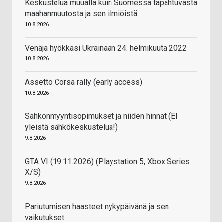
Keskustelua muualla kuin Suomessa tapahtuvasta
maahanmuutosta ja sen ilmiöistä
10.8.2026
Venäjä hyökkäsi Ukrainaan 24. helmikuuta 2022
10.8.2026
Assetto Corsa rally (early access)
10.8.2026
Sähkönmyyntisopimukset ja niiden hinnat (EI
yleistä sähkökeskustelua!)
9.8.2026
GTA VI (19.11.2026) (Playstation 5, Xbox Series
X/S)
9.8.2026
Pariutumisen haasteet nykypäivänä ja sen
vaikutukset