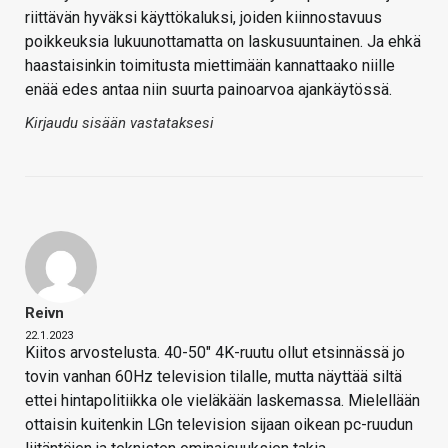
riittävän hyväksi käyttökaluksi, joiden kiinnostavuus
poikkeuksia lukuunottamatta on laskusuuntainen. Ja ehkä
haastaisinkin toimitusta miettimään kannattaako niille
enää edes antaa niin suurta painoarvoa ajankäytössä.
Kirjaudu sisään vastataksesi
Reivn
22.1.2023
Kiitos arvostelusta. 40-50" 4K-ruutu ollut etsinnässä jo
tovin vanhan 60Hz television tilalle, mutta näyttää siltä
ettei hintapolitiikka ole vieläkään laskemassa. Mielellään
ottaisin kuitenkin LGn television sijaan oikean pc-ruudun