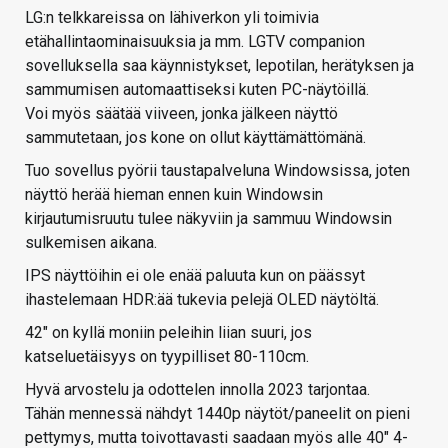
LG:n telkkareissa on lähiverkon yli toimivia
etähallintaominaisuuksia ja mm. LGTV companion
sovelluksella saa käynnistykset, lepotilan, herätyksen ja
sammumisen automaattiseksi kuten PC-näytöillä.
Voi myös säätää viiveen, jonka jälkeen näyttö
sammutetaan, jos kone on ollut käyttämättömänä.
Tuo sovellus pyörii taustapalveluna Windowsissa, joten
näyttö herää hieman ennen kuin Windowsin
kirjautumisruutu tulee näkyviin ja sammuu Windowsin
sulkemisen aikana.
IPS näyttöihin ei ole enää paluuta kun on päässyt
ihastelemaan HDR:ää tukevia pelejä OLED näytöltä.
42" on kyllä moniin peleihin liian suuri, jos
katseluetäisyys on tyypilliset 80-110cm.
Hyvä arvostelu ja odottelen innolla 2023 tarjontaa.
Tähän mennessä nähdyt 1440p näytöt/paneelit on pieni
pettymys, mutta toivottavasti saadaan myös alle 40" 4-