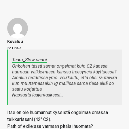
Kovaluu
22.1.2023
Team_Slow sanoi
Onkohan tässä samat ongelmat kuin C2 kanssa
harmaan välkkymisen kanssa freesynciä käyttäessä?
Ainakin redditissä yms. veikkailtu, että olisi rautavika
kun muutamassakin lg mallissa sama riesa eikä oo
saatu korjattua
Napsauta laajentaaksesi…
Itse en ole huomannut kyseistä ongelmaa omassa
telkkarissani (42" C2).
Path of exile:ssa varmaan pitäisi huomata?