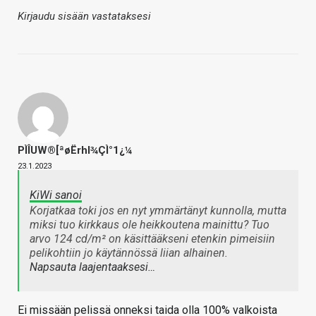
Kirjaudu sisään vastataksesi
PÌÎUW®[ªøËrhl¾ÇÌ°1¿¼
23.1.2023
KiWi sanoi
Korjatkaa toki jos en nyt ymmärtänyt kunnolla, mutta
miksi tuo kirkkaus ole heikkoutena mainittu? Tuo
arvo 124 cd/m² on käsittääkseni etenkin pimeisiin
pelikohtiin jo käytännössä liian alhainen.
Napsauta laajentaaksesi…
Ei missään pelissä onneksi taida olla 100% valkoista