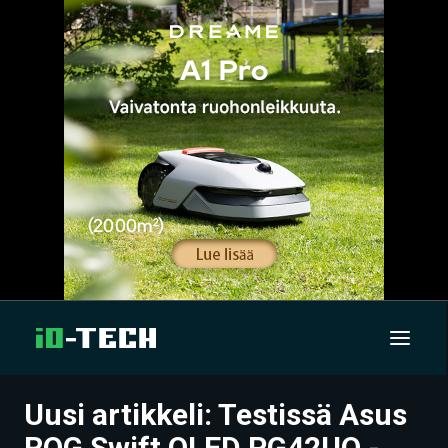
Uusi artikkeli: Testissä Asus
UUTISET
ROG Swift OLED PG42UQ -