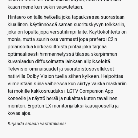
kauan mene kun sekin saavutetaan.
Hintaero on tällä hetkellä joka tapauksessa suorastaan
kiuallinen, käytännössä saman suorituskyvyn telkkariin,
joka on lopulta jopa versatiilimpi laite. Käyttökohteita on
monia, mutta suurin osa varmasti jopa preferoi C2:n
polarisoitua korkeakiiltoista pintaa joka tarjoaa
optimaalisesti himmennetyssä tilassa skarpimman
kuvanlaadun diffusoimatta lainkaan alipikseleitä.
Televisio-ominaisuudet ja suoratoistosovellukset
natiivilla Dolby Vision tuella siihen kylkeen. Helpoittaa
viimeistään siinä vaiheessa kun siirtyy vaikka makkariin
tai mökille kakkosruuduksi. LGTV Companion App
koneelle ja näyttö herää ja nukahtaa kuten tavallinen
monitori. Ergoton LX monitorijalaksi kaasujousella ja
kovaa ajoa.
Kirjaudu sisään vastataksesi