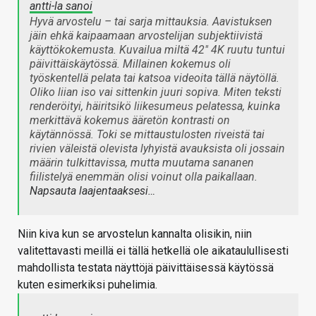
antti-la sanoi
Hyvä arvostelu – tai sarja mittauksia. Aavistuksen
jäin ehkä kaipaamaan arvostelijan subjektiivistä
käyttökokemusta. Kuvailua miltä 42" 4K ruutu tuntui
päivittäiskäytössä. Millainen kokemus oli
työskentellä pelata tai katsoa videoita tällä näytöllä.
Oliko liian iso vai sittenkin juuri sopiva. Miten teksti
renderöityi, häiritsikö liikesumeus pelatessa, kuinka
merkittävä kokemus ääretön kontrasti on
käytännössä. Toki se mittaustulosten riveistä tai
rivien väleistä olevista lyhyistä avauksista oli jossain
määrin tulkittavissa, mutta muutama sananen
fiilistelyä enemmän olisi voinut olla paikallaan.
Napsauta laajentaaksesi…
Niin kiva kun se arvostelun kannalta olisikin, niin
valitettavasti meillä ei tällä hetkellä ole aikataulullisesti
mahdollista testata näyttöjä päivittäisessä käytössä
kuten esimerkiksi puhelimia.