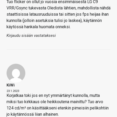
Tuo flicker on ollut jo vuosia ensimmäisestä LG C9
VRR/Gsync tukevasta Oledista lähtien, mahdollista nähdä
staattisissa latausruuduissa tai sitten jos fps heijaa ihan
kunnolla (jolloin asetuksia tulisi jo laskea), käytännön
käytössä hankala huomata onneksi.
Kirjaudu sisään vastataksesi
KiWi
23.1.2023
Korjatkaa toki jos en nyt ymmärtänyt kunnolla, mutta
miksi tuo kirkkaus ole heikkoutena mainittu? Tuo arvo
124 cd/m² on käsittääkseni etenkin pimeisiin pelikohtiin
jo käytännössä liian alhainen.