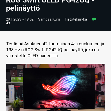
ARTIKKELIT
pelinäyttö
VIDEOT
20.1.2023 - 18:52
Sampsa Kurri
Tietotekniikka
49
TECHBBS
TIETOA
Testissä Asuksen 42-tuumainen 4k-resoluution ja
HINTA.FI
138 Hz:n ROG Swift PG42UQ-pelinäyttö, joka on
varustettu OLED-paneelilla.
KAUPPA
VAIHDA TEEMA
HAKU