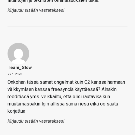
liitäntöjen ja teknisten ominaisuuksien takia.
Kirjaudu sisään vastataksesi
Team_Slow
22.1.2023
Onkohan tässä samat ongelmat kuin C2 kanssa harmaan
välkkymisen kanssa freesynciä käyttäessä? Ainakin
redditissä yms. veikkailtu, että olisi rautavika kun
muutamassakin lg mallissa sama riesa eikä oo saatu
korjattua
Kirjaudu sisään vastataksesi