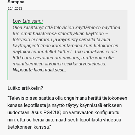
Sampsa
20.1.2023
Low Life sanoi
Olen käsittänyt että television käyttäminen näyttönä
tuo omat haasteensa standby-tilan käyttöön –
televisio ei sammu ja käynnisty samalla tavalla
käyttöjärjestelmän komentamana kuin tietokoneen
näytöksi suunnitellut laitteet. Toki tämäkään ei ole
800 euron arvoinen ominaisuus, mutta voisi olla
mainitsemisen arvoinen seikka arvostelussa.
Napsauta laajentaaksesi…
Luitko artikkelin?
"Televisioissa saattaa olla ongelmana herätä tietokoneen
kanssa lepotilasta ja näyttö täytyy käynnistää erikseen
uudestaan. Asus PG42UQ on vartavasten konfiguroitu
niin, että se herää automaattisesti lepotilasta yhdessä
tietokoneen kanssa."