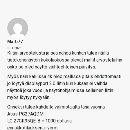
Marti77
21.1.2023
Kiitän arvostelusta ja saa nähdä kunhan tulee näillä
tietokonenäytön kokoluokossa olevat mallit arvosteluihin
onko se oled näyttö vaihtoehtoinen päivitys.
Myös näin kalliissa 4k oled mallissa pitäis ehdottomasti
jo löytyä displayport 2.0 liitin kun kukaan ei vaihda
näyttöä joka vuosi ja näytönohjaimissa sellainen liitin
myös löytyy nykyään.
Onneksi tulee kahdelta valmistajalta tänä vuonna:
Asus PG27AQDM
LG 27GR95QE-B = 1000 dollaria
ennakkotilauksena+verot