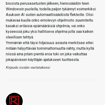
biosista perusasetusten jälkeen, hienosäädön teen
Windowsin puolella, todella paljon tykännyt esimerkiksi
Asuksen AI suiten automaattisäädöstä flekteille. Olisi
mukavaa kuulla onko emolevyn ohjelmisto suunniteltu
kasaksi erilaisia epämääräisiä ohjelmia, vai onko
kyseessä joku yksi hallitseva ohjelma jolla saa kaiken
oleellisen tehtyä.
Ymmärrän että täysi hiljaisuus asiasta merkitsee ettei
mitään hälyyttävää toimimattomuutta nähty, mutta kyllä
niissä aina jotain pientä eroa toki on joka vaikuttaa
jokapäiväsen käyttäjän ajatukseen tuotteesta.
Kirjaudu sisään vastataksesi