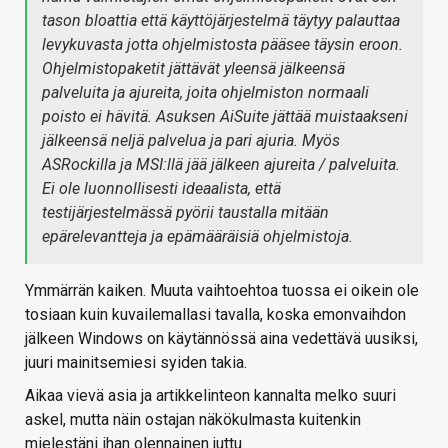
tason bloattia että käyttöjärjestelmä täytyy palauttaa
levykuvasta jotta ohjelmistosta pääsee täysin eroon.
Ohjelmistopaketit jättävät yleensä jälkeensä
palveluita ja ajureita, joita ohjelmiston normaali
poisto ei hävitä. Asuksen AiSuite jättää muistaakseni
jälkeensä neljä palvelua ja pari ajuria. Myös
ASRockilla ja MSI:llä jää jälkeen ajureita / palveluita.
Ei ole luonnollisesti ideaalista, että
testijärjestelmässä pyörii taustalla mitään
epärelevantteja ja epämääräisiä ohjelmistoja.
Ymmärrän kaiken. Muuta vaihtoehtoa tuossa ei oikein ole
tosiaan kuin kuvailemallasi tavalla, koska emonvaihdon
jälkeen Windows on käytännössä aina vedettävä uusiksi,
juuri mainitsemiesi syiden takia.
Aikaa vievä asia ja artikkelinteon kannalta melko suuri
askel, mutta näin ostajan näkökulmasta kuitenkin
mielestäni ihan olennainen juttu.