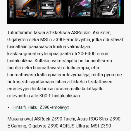
Tutustumme tässä artikkelissa ASRockin, Asuksen,
Gigabyten sekä MSI:n Z390-emolevyihin, jotka edustavat
hinnaltaan pääasiassa kunkin valmistajan
keskisegmentin ylempää päätä eli 200-300 euron
hintaluokkaa. Kultakin valmistajalta on luonnollisesti
tarjolla sekä huomattavasti edullisempia, että
huomattavasti kalliimpia emolevymalleja, mutta pyrimme
tietoisesti rajoittamaan tähän artikkeliin testattavien
emolevyjen hintaluokan useammalle kuluttajalle
relevanttiin alle 300 € hintaluokkaan.
Hinta.fi, Haku: Z390-emolevyt
Mukana ovat ASRock Z390 Taichi, Asus ROG Strix Z390-
E Gaming, Gigabyte Z390 AORUS Ultra ja MSI Z390