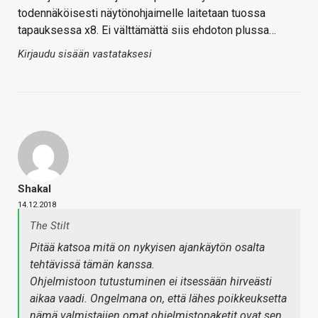
todennäköisesti näytönohjaimelle laitetaan tuossa
tapauksessa x8. Ei välttämättä siis ehdoton plussa…
Kirjaudu sisään vastataksesi
Shakal
14.12.2018
The Stilt
Pitää katsoa mitä on nykyisen ajankäytön osalta
tehtävissä tämän kanssa.
Ohjelmistoon tutustuminen ei itsessään hirveästi
aikaa vaadi. Ongelmana on, että lähes poikkeuksetta
nämä valmistajien omat ohjelmistopaketit ovat sen