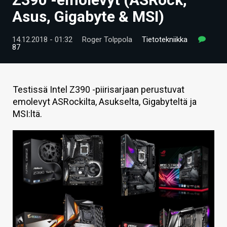
ARTIKKELIT
Asus, Gigabyte & MSI)
VIDEOT
14.12.2018 - 01:32
Roger Tolppola
Tietotekniikka
87
TECHBBS
TIETOA
Testissä Intel Z390 -piirisarjaan perustuvat
HINTA.FI
emolevyt ASRockilta, Asukselta, Gigabyteltä ja
MSI:ltä.
KAUPPA
VAIHDA TEEMA
HAKU