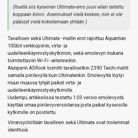
(Itsellä siis kyseinen Ultimate-emo juuri eilen laitettu
koppaan kiinni. Asennukset vielä kesken, niin ei ole
päässyt vielä kokeilemaan yhtään.)
Tavallisen sekä Ultimate -mallin erot rajoittuu Aquantian
10Gbit verkkopiiriin, virta- ja
uudelleenkäynnistyskytkimiin, sekä emolevyn mukana
toimitettaviin Wi-Fi -antenneihin.
Alunperin ASRock toimitti tavallisetkin Z390 Taichi mallit
samalla piirilevyllä kuin Ultimatenkin. Emolevyltä löytyi
muun muassa tyhjät paikat virta- ja
uudelleenkäynnistyskytkimille.
Uudempi, artikkelissa testattu 1.03 versio emolevystä
käyttää omaa piirilevyversiotansa josta paikat kyseisille
kytkimille on poistettu.
Virransyötöltään tavallinen sekä Ultimate ovat molemmat
identtisiä.