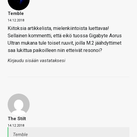
Temble
14.12.2018
Kiitoksia artikkelista, mielenkiintoista luettavaa!
Sellainen kommentti, että eikö tuossa Gigabyte Aorus
Ultran mukana tule toiset ruuvit, joilla M.2 jäähdyttimet
saa lukittua paikoilleen niin etteivät resonoi?
Kirjaudu sisään vastataksesi
The Stilt
14.12.2018
Temble