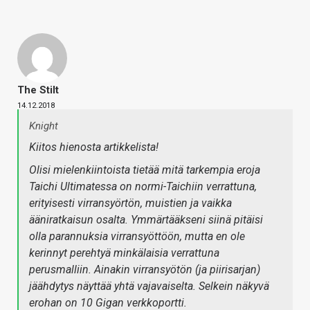
The Stilt
14.12.2018
Knight
Kiitos hienosta artikkelista!
Olisi mielenkiintoista tietää mitä tarkempia eroja
Taichi Ultimatessa on normi-Taichiin verrattuna,
erityisesti virransyörtön, muistien ja vaikka
ääniratkaisun osalta. Ymmärtääkseni siinä pitäisi
olla parannuksia virransyöttöön, mutta en ole
kerinnyt perehtyä minkälaisia verrattuna
perusmalliin. Ainakin virransyötön (ja piirisarjan)
jäähdytys näyttää yhtä vajavaiselta. Selkein näkyvä
erohan on 10 Gigan verkkoportti.