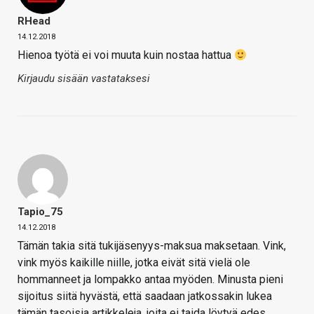
RHead
14.12.2018
Hienoa työtä ei voi muuta kuin nostaa hattua
Kirjaudu sisään vastataksesi
Tapio_75
14.12.2018
Tämän takia sitä tukijäsenyys-maksua maksetaan. Vink,
vink myös kaikille niille, jotka eivät sitä vielä ole
hommanneet ja lompakko antaa myöden. Minusta pieni
sijoitus siitä hyvästä, että saadaan jatkossakin lukea
tämän tasoisia artikkeleja, joita ei taida löytyä edes