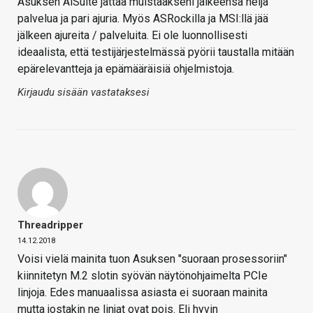
Asuksen AiSuite jättää muistaakseni jälkeensä neljä
palvelua ja pari ajuria. Myös ASRockilla ja MSI:llä jää
jälkeen ajureita / palveluita. Ei ole luonnollisesti
ideaalista, että testijärjestelmässä pyörii taustalla mitään
epärelevantteja ja epämääräisiä ohjelmistoja.
Kirjaudu sisään vastataksesi
Threadripper
14.12.2018
Voisi vielä mainita tuon Asuksen "suoraan prosessoriin"
kiinnitetyn M.2 slotin syövän näytönohjaimelta PCIe
linjoja. Edes manuaalissa asiasta ei suoraan mainita
mutta jostakin ne linjat ovat pois. Eli hyvin