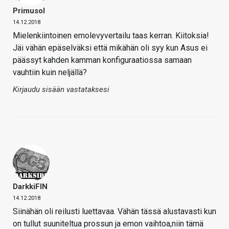
Primusol
14.12.2018
Mielenkiintoinen emolevyvertailu taas kerran. Kiitoksia!
Jäi vähän epäselväksi että mikähän oli syy kun Asus ei
päässyt kahden kamman konfiguraatiossa samaan
vauhtiin kuin neljällä?
Kirjaudu sisään vastataksesi
DarkkiFIN
14.12.2018
Siinähän oli reilusti luettavaa. Vähän tässä alustavasti kun
on tullut suuniteltua prossun ja emon vaihtoa,niin tämä