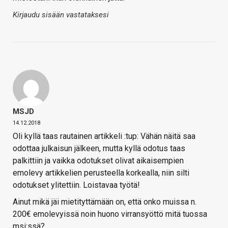
Kirjaudu sisään vastataksesi
MSJD
14.12.2018
Oli kyllä taas rautainen artikkeli :tup: Vähän näitä saa
odottaa julkaisun jälkeen, mutta kyllä odotus taas
palkittiin ja vaikka odotukset olivat aikaisempien
emolevy artikkelien perusteella korkealla, niin silti
odotukset ylitettiin. Loistavaa työtä!
Ainut mikä jäi mietityttämään on, että onko muissa n.
200€ emolevyissä noin huono virransyöttö mitä tuossa
msi:ssä?