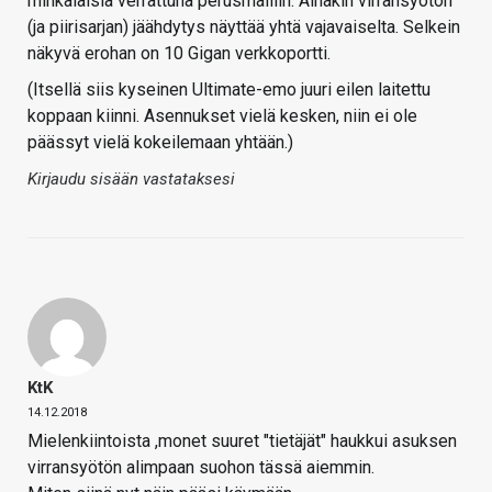
minkälaisia verrattuna perusmalliin. Ainakin virransyötön
(ja piirisarjan) jäähdytys näyttää yhtä vajavaiselta. Selkein
näkyvä erohan on 10 Gigan verkkoportti.
(Itsellä siis kyseinen Ultimate-emo juuri eilen laitettu
koppaan kiinni. Asennukset vielä kesken, niin ei ole
päässyt vielä kokeilemaan yhtään.)
Kirjaudu sisään vastataksesi
KtK
14.12.2018
Mielenkiintoista ,monet suuret "tietäjät" haukkui asuksen
virransyötön alimpaan suohon tässä aiemmin.