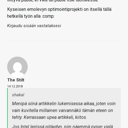
Kyseisen emolevyn optimointiprojekti on itsellä tällä
hetkellä työn alla :comp:
Kirjaudu sisään vastataksesi
The Stilt
14.12.2018
shakal
Menipä siinä artikkelin lukemisessa aikaa, joten voin
vain kuvitella millainen vaivannäkö tämän eteen on
tehty. Kerrassaan upea artikkeli, kiitos.
Jos Intel leirissä pitäydyn, niin näemmä pysyn vielä