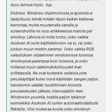
Asus leirissä myös. :tup:
Ehdotus: Windows ohjelmistoista ja ajureista ei
täydy/kuulu tehdä mitään täysin kaiken kattavaa
kerrontaa, mutta muutamalla sanalla ja
screenshotilla ne voisi artikkeleissa mainita per
emolevy. Lähinnä et miltä tuntui, onko vaikka
Asuksen AI suite käyttökelvoton vai ei, vai onko
jonkun muun merkin parempi. Onko vaikka RGB
valaistuksen ohjaaminen windowsissa toisessa
emolevyssä parempaa kuin toisessa, ja onko
millaiset muut säätömahdollisuudet ihan
softatasolla. Ne ovat kuitenkin sellaisia joita
peruskäyttäjät kuten minä käytetään sangen paljon,
harvemmin säädän tuulettimiani biosista
perusasetusten jälkeen, hienosäädön teen
Windowsin puolella, todella paljon tykännyt
esimerkiksi Asuksen AI suiten automaattisäädöstä
flekteille. Olisi mukavaa kuulla onko emolevyn