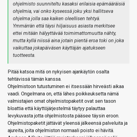
ohjelmisto suunniteltu kasaksi erilaisia epämääräisiä
ohjelmia, vai onko kyseessä joku yksi hallitseva
ohjelma jolla saa kaiken oleellisen tehtyä.
Ymmärrän että täysi hiljaisuus asiasta merkitsee
ettei mitään hälyyttävää toimimattomuutta nähty,
mutta kyllä niissä aina jotain pientä eroa toki on joka
vaikuttaa jokapäiväsen käyttäjän ajatukseen
tuotteesta.
Pitää katsoa mitä on nykyisen ajankäytön osalta
tehtävissä tämän kanssa.
Ohjelmistoon tutustuminen ei itsessään hirveästi aikaa
vaadi. Ongelmana on, että lähes poikkeuksetta nämä
valmistajien omat ohjelmistopaketit ovat sen tason
bloattia että käyttöjärjestelmä täytyy palauttaa
levykuvasta jotta ohjelmistosta pääsee täysin eroon.
Ohjelmistopaketit jättävät yleensä jälkeensä palveluita ja
ajureita, joita ohjelmiston normaali poisto ei hävitä.