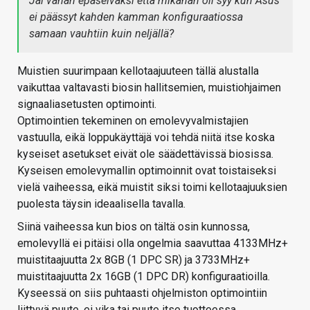
Jäi vähän epäselväksi että mikähän oli syy kun Asus
ei päässyt kahden kamman konfiguraatiossa
samaan vauhtiin kuin neljällä?
Muistien suurimpaan kellotaajuuteen tällä alustalla
vaikuttaa valtavasti biosin hallitsemien, muistiohjaimen
signaaliasetusten optimointi.
Optimointien tekeminen on emolevyvalmistajien
vastuulla, eikä loppukäyttäjä voi tehdä niitä itse koska
kyseiset asetukset eivät ole säädettävissä biosissa.
Kyseisen emolevymallin optimoinnit ovat toistaiseksi
vielä vaiheessa, eikä muistit siksi toimi kellotaajuuksien
puolesta täysin ideaalisella tavalla.
Siinä vaiheessa kun bios on tältä osin kunnossa,
emolevyllä ei pitäisi olla ongelmia saavuttaa 4133MHz+
muistitaajuutta 2x 8GB (1 DPC SR) ja 3733MHz+
muistitaajuutta 2x 16GB (1 DPC DR) konfiguraatioilla.
Kyseessä on siis puhtaasti ohjelmiston optimointiin
liittyvä puute, ei vika tai puute itse tuotteessa.