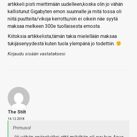
artikkeli pisti miettimään uudelleen,koska olin jo vähän
kallistunut Gigabyten emon suunnalle ja mitä tossa oli
niitä puutteita/vikoja kerrottu,niin ei oikein näe syytä
maksaa melkeen 300e tuollaisesta emosta.
Kiitoksia artikkelista,tämän takia mielellään maksaa
tukijäsenyydestä kuten tuola ylempänä jo todettiin.
Kirjaudu sisään vastataksesi
The Stilt
14.12.2018
Primusol