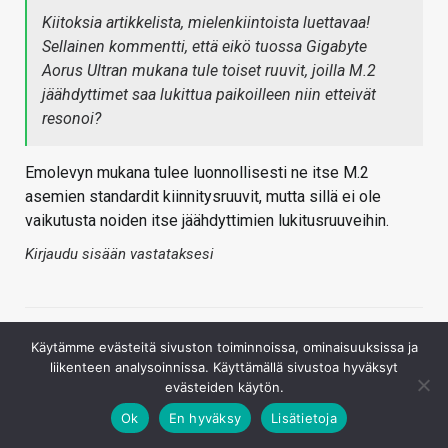
Kiitoksia artikkelista, mielenkiintoista luettavaa!
Sellainen kommentti, että eikö tuossa Gigabyte
Aorus Ultran mukana tule toiset ruuvit, joilla M.2
jäähdyttimet saa lukittua paikoilleen niin etteivät
resonoi?
Emolevyn mukana tulee luonnollisesti ne itse M.2
asemien standardit kiinnitysruuvit, mutta sillä ei ole
vaikutusta noiden itse jäähdyttimien lukitusruuveihin.
Kirjaudu sisään vastataksesi
Käytämme evästeitä sivuston toiminnoissa, ominaisuuksissa ja
liikenteen analysoinnissa. Käyttämällä sivustoa hyväksyt
evästeiden käytön.
Ok
En hyväksy
Lisätietoja
Luumi