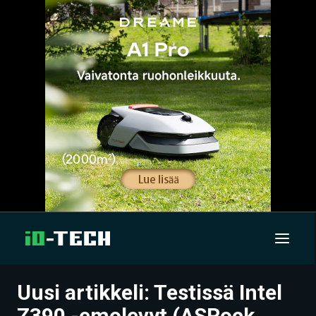
Uusi artikkeli: Testissä Intel
UUTISET
Z390 -emolevyt (ASRock,