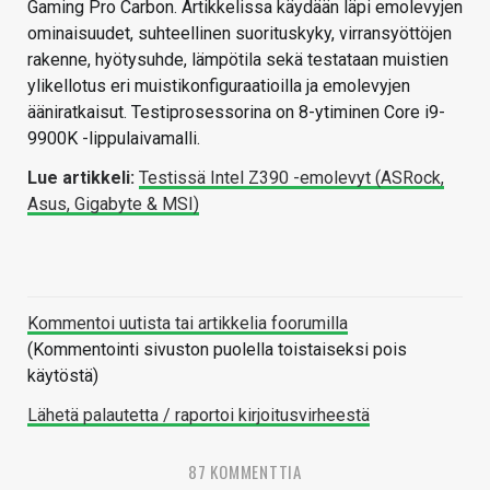
Gaming Pro Carbon. Artikkelissa käydään läpi emolevyjen
ominaisuudet, suhteellinen suorituskyky, virransyöttöjen
rakenne, hyötysuhde, lämpötila sekä testataan muistien
ylikellotus eri muistikonfiguraatioilla ja emolevyjen
ääniratkaisut. Testiprosessorina on 8-ytiminen Core i9-
9900K -lippulaivamalli.
Lue artikkeli:
Testissä Intel Z390 -emolevyt (ASRock,
Asus, Gigabyte & MSI)
Kommentoi uutista tai artikkelia foorumilla
(Kommentointi sivuston puolella toistaiseksi pois
käytöstä)
Lähetä palautetta / raportoi kirjoitusvirheestä
87 KOMMENTTIA