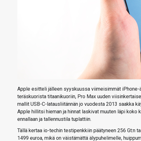
Apple esitteli jälleen syyskuussa viimeisimmät iPhone-ä
teräskuorista titaanikuoriin, Pro Max uuden viisinkertai
mallit USB-C-latausliitännän jo vuodesta 2013 saakka käy
Apple hillitsi hieman ja hinnat laskivat muuten läpi koko
ennallaan ja tallennustila tuplattiin.
Tällä kertaa io-techin testipenkkiin päätyneen 256 Gt:n t
1499 euroa, mikä on väistämättä älypuhelimelle, huippuma