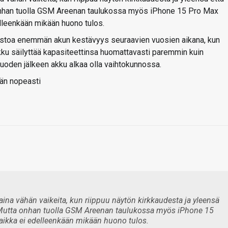
a onhan tuolla GSM Areenan taulukossa myös iPhone 15 Pro Max
lleenkään mikään huono tulos.
estoa enemmän akun kestävyys seuraavien vuosien aikana, kun
kku säilyttää kapasiteettinsa huomattavasti paremmin kuin
n vuoden jälkeen akku alkaa olla vaihtokunnossa.
vän nopeasti
ina vähän vaikeita, kun riippuu näytön kirkkaudesta ja yleensä
a. Mutta onhan tuolla GSM Areenan taulukossa myös iPhone 15
aikka ei edelleenkään mikään huono tulos.