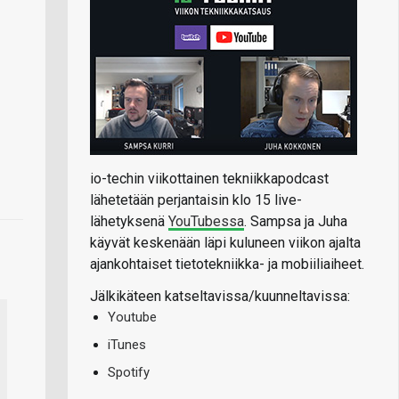
io-techin viikottainen tekniikkapodcast
lähetetään perjantaisin klo 15 live-
lähetyksenä
YouTubessa
. Sampsa ja Juha
käyvät keskenään läpi kuluneen viikon ajalta
ajankohtaiset tietotekniikka- ja mobiiliaiheet.
Jälkikäteen katseltavissa/kuunneltavissa:
Youtube
iTunes
Spotify