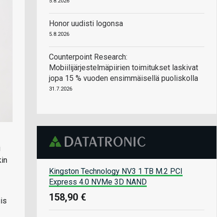
5.8.2026
Honor uudisti logonsa
5.8.2026
Counterpoint Research:
Mobiilijärjestelmäpiirien toimitukset laskivat
jopa 15 % vuoden ensimmäisellä puoliskolla
31.7.2026
i
kin
Kingston Technology NV3 1 TB M.2 PCI
Express 4.0 NVMe 3D NAND
158,90 €
iis