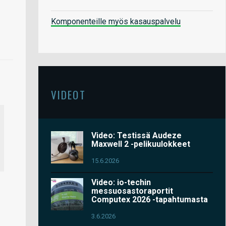
Komponenteille myös kasauspalvelu
VIDEOT
Video: Testissä Audeze
Maxwell 2 -pelikuulokkeet
15.6.2026
Video: io-techin
messuosastoraportit
Computex 2026 -tapahtumasta
3.6.2026