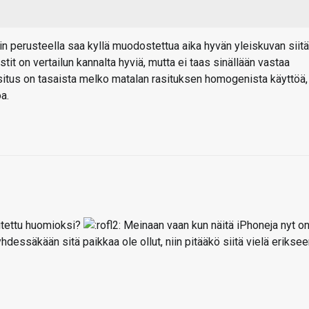
lin perusteella saa kyllä muodostettua aika hyvän yleiskuvan siitä
it on vertailun kannalta hyviä, mutta ei taas sinällään vastaa
asitus on tasaista melko matalan rasituksen homogenista käyttöä,
a.
aitettu huomioksi?
Meinaan vaan kun näitä iPhoneja nyt o
yhdessäkään sitä paikkaa ole ollut, niin pitääkö siitä vielä erikse