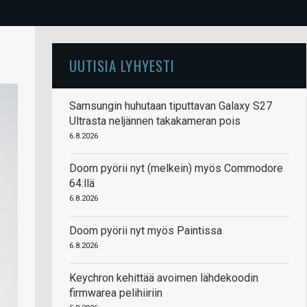
UUTISIA LYHYESTI
Samsungin huhutaan tiputtavan Galaxy S27
Ultrasta neljännen takakameran pois
6.8.2026
Doom pyörii nyt (melkein) myös Commodore
64:llä
6.8.2026
Doom pyörii nyt myös Paintissa
6.8.2026
Keychron kehittää avoimen lähdekoodin
firmwarea pelihiiriin