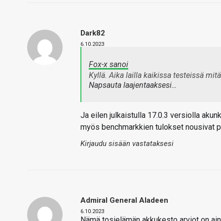
Dark82
6.10.2023
Fox-x sanoi
Kyllä. Aika lailla kaikissa testeissä m
Napsauta laajentaaksesi…
Ja eilen julkaistulla 17.0.3 versiolla aku
myös benchmarkkien tulokset nousivat pä
Kirjaudu sisään vastataksesi
Admiral General Aladeen
6.10.2023
Nämä tosielämän akkukesto arviot on aina