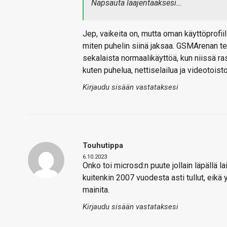
Napsauta laajentaaksesi…
Jep, vaikeita on, mutta oman käyttöprofii
miten puhelin siinä jaksaa. GSMArenan test
sekalaista normaalikäyttöä, kun niissä r
kuten puhelua, nettiselailua ja videotoisto
Kirjaudu sisään vastataksesi
Touhutippa
6.10.2023
Onko toi microsd:n puute jollain läpällä l
kuitenkin 2007 vuodesta asti tullut, eikä 
mainita.
Kirjaudu sisään vastataksesi