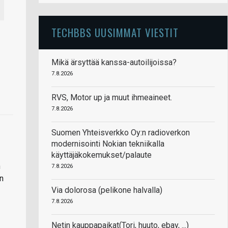
TECHBBS UUSIMMAT VIESTIT
Mikä ärsyttää kanssa-autoilijoissa?
7.8.2026
RVS, Motor up ja muut ihmeaineet.
7.8.2026
Suomen Yhteisverkko Oy:n radioverkon
modernisointi Nokian tekniikalla
käyttäjäkokemukset/palaute
n
7.8.2026
en
Via dolorosa (pelikone halvalla)
7.8.2026
Netin kauppapaikat(Tori, huuto, ebay, ...)