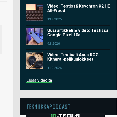
Video: Testissä Keychron K2 HE
All-Wood
13.4.2026
Uusi artikkeli & video: Testissä
Google Pixel 10a
9.3.2026
Video: Testissä Asus ROG
Kithara -pelikuulokkeet
11.2.2026
Lisää videoita
TEKNIIKKAPODCAST