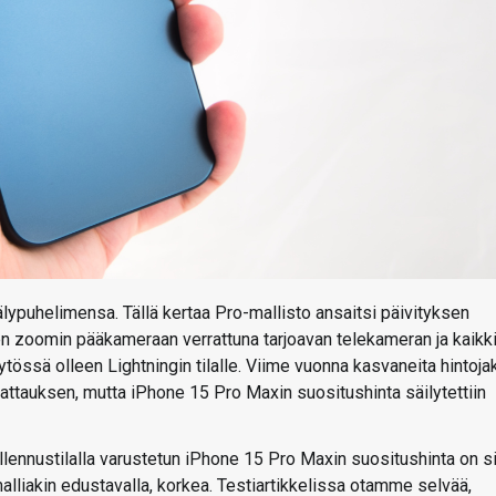
lypuhelimensa. Tällä kertaa Pro-mallisto ansaitsi päivityksen
sen zoomin pääkameraan verrattuna tarjoavan telekameran ja kaikk
tössä olleen Lightningin tilalle. Viime vuonna kasvaneita hintoja
 kattauksen, mutta iPhone 15 Pro Maxin suositushinta säilytettiin
allennustilalla varustetun iPhone 15 Pro Maxin suositushinta on s
lliakin edustavalla, korkea. Testiartikkelissa otamme selvää,