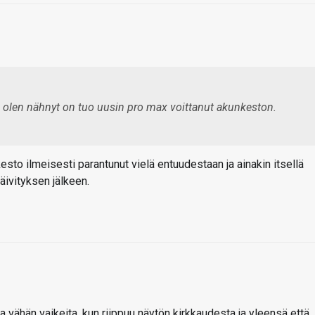
itä olen nähnyt on tuo uusin pro max voittanut akunkeston.
nkesto ilmeisesti parantunut vielä entuudestaan ja ainakin itsellä
ivityksen jälkeen.
 vähän vaikeita, kun riippuu näytön kirkkaudesta ja yleensä että