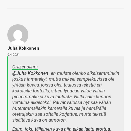
Juha Kokkonen
9.4.2021
Grazer sanoi
@Juha Kokkonen
en muista olenko aikaisemminkin
joskus ihmetellyt, mutta miksei samplekuvissa ole
yhtään kuvaa, joissa olisi taulussa tekstiä eri
kokoisilla fonteilla, sitten lyödään valoa vähän
pienemmälle ja kuva taulusta. Niillä saisi kunnon
vertailua aikaiseksi. Päivänvalossa nyt saa vähän
huterammallakin kameralla kuvaa ja hämärällä
otettujakin saa softalla korjattua, mutta tekstiä
sisältävä kuva on armoton.
Esim. joku tällainen kuva niin alkaa laatu erottua.