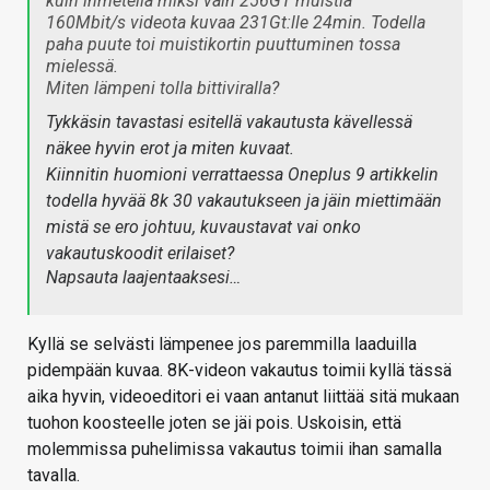
kuin ihmetellä miksi vain 256GT muistia
160Mbit/s videota kuvaa 231Gt:lle 24min. Todella
paha puute toi muistikortin puuttuminen tossa
mielessä.
Miten lämpeni tolla bittiviralla?
Tykkäsin tavastasi esitellä vakautusta kävellessä
näkee hyvin erot ja miten kuvaat.
Kiinnitin huomioni verrattaessa Oneplus 9 artikkelin
todella hyvää 8k 30 vakautukseen ja jäin miettimään
mistä se ero johtuu, kuvaustavat vai onko
vakautuskoodit erilaiset?
Napsauta laajentaaksesi…
Kyllä se selvästi lämpenee jos paremmilla laaduilla
pidempään kuvaa. 8K-videon vakautus toimii kyllä tässä
aika hyvin, videoeditori ei vaan antanut liittää sitä mukaan
tuohon koosteelle joten se jäi pois. Uskoisin, että
molemmissa puhelimissa vakautus toimii ihan samalla
tavalla.