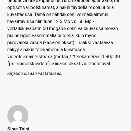
taltioituva räikeänpuoleinen kromaattinen aberraatio, eli
optiset väripoikkeamat, ainakin täydellä resoluutiolla
kuvattaessa. Tämä on nähdäkseni voimakkaimmin
havaittavissa niin tuon 12,5 Mp vs. 50 Mp -
vertailukuvaparin 50 megapikselin valokuvassa olevan
puunrungon vasemmalla puolella, kuin myös
purovalokuvassa (kasvien oksat). Lisäksi vastaavaa
näkyy ainakin telekameralla kuvatussa
videoleikeaineistossa (metsä / "telekameran 1080p 30
fps esimerkkivideo"). Siinäkin oksat violetisoituvat.
Kirjaudu sisään vastataksesi
Simo Toini