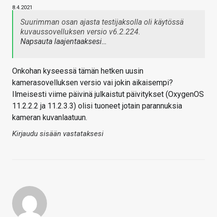
8.4.2021
Suurimman osan ajasta testijaksolla oli käytössä
kuvaussovelluksen versio v6.2.224.
Napsauta laajentaaksesi…
Onkohan kyseessä tämän hetken uusin
kamerasovelluksen versio vai jokin aikaisempi?
Ilmeisesti viime päivinä julkaistut päivitykset (OxygenOS
11.2.2.2 ja 11.2.3.3) olisi tuoneet jotain parannuksia
kameran kuvanlaatuun.
Kirjaudu sisään vastataksesi