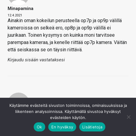
Minapamina
12.4.2021
Ainakin oman kokeilun perusteella op7p ja op9p välillä
kameroissa on selkeä ero, op8p ja op9p välillä ei
juurikaan. Toinen kysymys on kuinka moni tarvitsee
parempaa kameraa, ja kenelle riittää op7p kamera. Väitän
että seiskassa se on täysin riittävä.
Kirjaudu sisään vastataksesi
Käytämme evästeitä sivuston toiminnoissa, ominaisuuksissa ja
liikenteen analysoinnissa. Käyttämällä sivustoa hyväksyt
Tietokonerikki
evästeiden käytön.
12.4.2021
Ok
En hyväksy
Lisätietoja