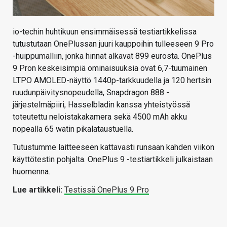
io-techin huhtikuun ensimmäisessä testiartikkelissa
tutustutaan OnePlussan juuri kauppoihin tulleeseen 9 Pro
-huippumalliin, jonka hinnat alkavat 899 eurosta. OnePlus
9 Pron keskeisimpiä ominaisuuksia ovat 6,7-tuumainen
LTPO AMOLED-näyttö 1440p-tarkkuudella ja 120 hertsin
ruudunpäivitysnopeudella, Snapdragon 888 -
järjestelmäpiiri, Hasselbladin kanssa yhteistyössä
toteutettu neloistakakamera sekä 4500 mAh akku
nopealla 65 watin pikalataustuella.
Tutustumme laitteeseen kattavasti runsaan kahden viikon
käyttötestin pohjalta. OnePlus 9 -testiartikkeli julkaistaan
huomenna.
Lue artikkeli:
Testissä OnePlus 9 Pro