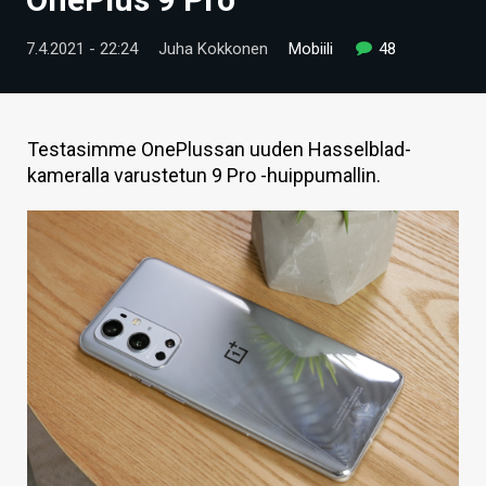
ARTIKKELIT
7.4.2021 - 22:24
Juha Kokkonen
Mobiili
48
VIDEOT
TECHBBS
Testasimme OnePlussan uuden Hasselblad-
TIETOA
kameralla varustetun 9 Pro -huippumallin.
HINTA.FI
KAUPPA
VAIHDA TEEMA
HAKU