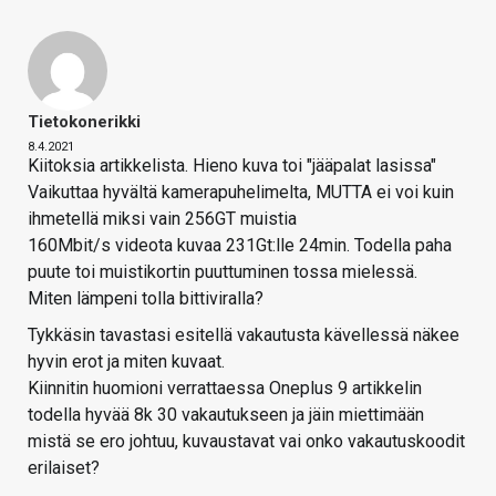
Tietokonerikki
8.4.2021
Kiitoksia artikkelista. Hieno kuva toi "jääpalat lasissa"
Vaikuttaa hyvältä kamerapuhelimelta, MUTTA ei voi kuin
ihmetellä miksi vain 256GT muistia
160Mbit/s videota kuvaa 231Gt:lle 24min. Todella paha
puute toi muistikortin puuttuminen tossa mielessä.
Miten lämpeni tolla bittiviralla?
Tykkäsin tavastasi esitellä vakautusta kävellessä näkee
hyvin erot ja miten kuvaat.
Kiinnitin huomioni verrattaessa Oneplus 9 artikkelin
todella hyvää 8k 30 vakautukseen ja jäin miettimään
mistä se ero johtuu, kuvaustavat vai onko vakautuskoodit
erilaiset?