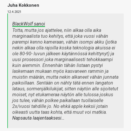
Juha Kokkonen
12.4.2021
BlackWolf sanoi
Totta, mutta jos ajattelee, niin alkaa olla aika
marginaalista tuo kehitys, että joka vuosi vähän
parempi kenno kameraan, vähän isompi akku (jotka
nekin alkaa olla rajoilla koska teknologia akuissa ei
ole 80-90- luvun jälkeen käytännössä kehittynyt) ja
uusi prosessori joka marginaalisesti tehokkaampi
kuin aiemmin. Ennenhän tähän listaan pystyi
laskemaan mukaan myös kasvaneen rammin ja
muistin määrän, mutta nekin alkaneet vähän junnata
paikoillaan. Sentään on nähty tätä ennen langaton
lataus, sormenjälkilukijat, sitten näytön alle sijoitetut
moiset, nyt etukameraa näytön alle tulossa joskus
jos tulee, vähän polkee paikallaan tuollaiselle
2x/vuosi tahdille jo. No ehkä apple keksii jotain
oikeasti uutta taas kohta, että muut voi matkia.
Napsauta laajentaaksesi…