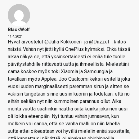
BlackWolf
11.4.2021
Hyvät arvostelut
@Juha Kokkonen
ja
@Diizzel
, kiitos
näistä. Vähän nyt jätti kyllä OnePlus kylmäksi. Ehkä tässä
alkaa näkyä se, että yksinkertaisesti ei enää tule tuolle
päivitystahdille riittävästi uutta ja ihmeellistä. Mielestäni
sama koskee myös toki Xiaomia ja Samsungia ja
tavallaan myös Applea. Joo Qualcomi keksii esitellä joka
vuosi uuden marginaalisesti paremman sirun ja sitten se
väkisin tungetaan sinne uusiin kuoriin ja todetaan, että no
eihän sekään nyt niin kummoinen parannus ollut. Aika
monta vuotta saatiinkin nauttia siitä kuinka jokainen uusi
oli loikka eteenpäin. Nyt tuntuu vähän junnaavan, kun
melkein voi sanoa, että se vanha malli on niin lähellä
uutta ettei oikeastaan voi hyvillä mielelin enää suositella,
että kannattaisi päivittää, ei ainakaan ohjehinnoilla.