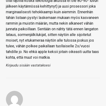
olla rajoilla koska teknologia akuissa ei ole 80-90- luvun
jälkeen käytännössä kehittynyt) ja uusi prosessori joka
marginaalisesti tehokkaampi kuin aiemmin. Ennenhän
tähän listaan pystyi laskemaan mukaan myös kasvaneen
rammin ja muistin määrän, mutta nekin alkaneet vähän
junnata paikoillaan. Sentään on nähty tätä ennen langaton
lataus, sormenjälkilukijat, sitten näytön alle sijoitetut
moiset, nyt etukameraa näytön alle tulossa joskus jos
tulee, vähän polkee paikallaan tuollaiselle 2x/vuosi
tahdille jo. No ehkä apple keksii jotain oikeasti uutta taas
kohta, että muut voi matkia.
Kirjaudu sisään vastataksesi