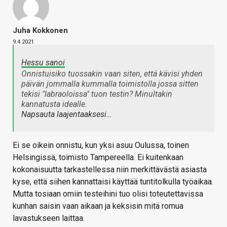
Juha Kokkonen
9.4.2021
Hessu sanoi
Onnistuisiko tuossakin vaan siten, että kävisi yhden
päivän jommalla kummalla toimistolla jossa sitten
tekisi "labraoloissa" tuon testin? Minultakin
kannatusta idealle.
Napsauta laajentaaksesi…
Ei se oikein onnistu, kun yksi asuu Oulussa, toinen
Helsingissä, toimisto Tampereella. Ei kuitenkaan
kokonaisuutta tarkastellessa niin merkittävästä asiasta
kyse, että siihen kannattaisi käyttää tuntitolkulla työaikaa.
Mutta tosiaan omiin testeihini tuo olisi toteutettavissa
kunhan saisin vaan aikaan ja keksisin mitä romua
lavastukseen laittaa.