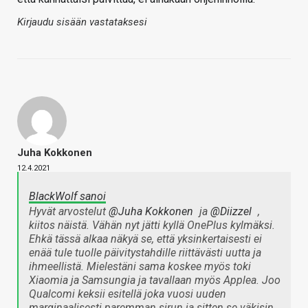
Kirjaudu sisään vastataksesi
Juha Kokkonen
12.4.2021
BlackWolf sanoi
Hyvät arvostelut
@Juha Kokkonen
ja
@Diizzel
,
kiitos näistä. Vähän nyt jätti kyllä OnePlus kylmäksi.
Ehkä tässä alkaa näkyä se, että yksinkertaisesti ei
enää tule tuolle päivitystahdille riittävästi uutta ja
ihmeellistä. Mielestäni sama koskee myös toki
Xiaomia ja Samsungia ja tavallaan myös Applea. Joo
Qualcomi keksii esitellä joka vuosi uuden
marginaalisesti paremman sirun ja sitten se väkisin