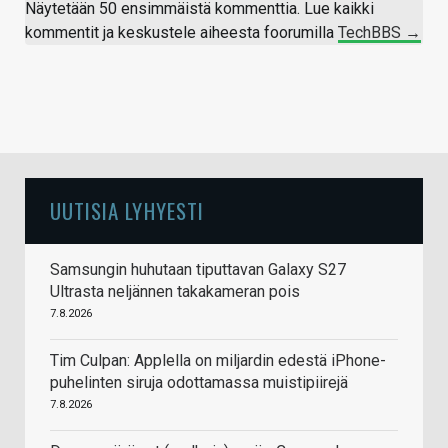
Näytetään 50 ensimmäistä kommenttia. Lue kaikki
tehtäessä oli käytössä mm. Galaxy S24 FE ja
kommentit ja keskustele aiheesta foorumilla
TechBBS →
Nothing Phone 3a Pro, joille tämä Realme pärjäsi
kuvanlaadullaan ihan hyvin.
Markkinoiden huippua edustaville high-end-
kamerapuhelimille noin 500 euron laitteet ei
luonnollisestikaan pärjää, joten siitä näkökulmasta
kuvien voi toki luonnehtia olevan keskivertolaatua.
UUTISIA LYHYESTI
Vastaa
Samsungin huhutaan tiputtavan Galaxy S27
Ultrasta neljännen takakameran pois
7.8.2026
Tim Culpan: Applella on miljardin edestä iPhone-
puhelinten siruja odottamassa muistipiirejä
7.8.2026