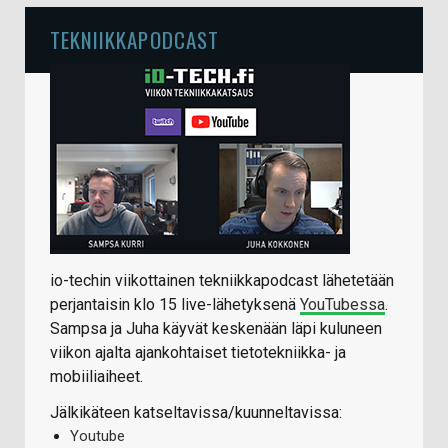
TEKNIIKKAPODCAST
io-techin viikottainen tekniikkapodcast lähetetään
perjantaisin klo 15 live-lähetyksenä
YouTubessa
.
Sampsa ja Juha käyvät keskenään läpi kuluneen
viikon ajalta ajankohtaiset tietotekniikka- ja
mobiiliaiheet.
Jälkikäteen katseltavissa/kuunneltavissa:
Youtube