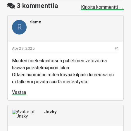
3
kommenttia
Kirjoita kommentti →
rlame
R
Apr 29, 2025
#1
Muuten mielenkiintoisen puhelimen vetovoima
häviää järjestelmäpiirin takia.
Ottaen huomioon miten kovaa kilpailu luureissa on,
ei tälle voi povata suurta menestystä.
Vastaa
Jnzky