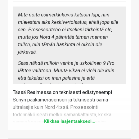
Mitä noita esimerkkikuvia katsoin läpi, niin
mielestäni aika keskivertolaatua, ehkä jopa alle
sen. Prosessoriteho ei itselleni tärkeintä ole,
mutta jos Nord 4 päihittää tämän mennen
tullen, niin tämän hankinta ei oikein ole
järkevää.
Saas nähdä milloin vanha ja uskollinen 9 Pro
lähtee vaihtoon. Muuta vikaa ei vielä ole kuin
että takalasi on ihan palasina ja että
tallennustila alkaa loppua kesken.
Tässä Realmessa on teknisesti edistyneempi
Sonyn pääkamerasensori ja teknisesti sama
ultralaajis kuin Nord 4:ssä. Prosessointi
todennäköisesti melko samankaltaista, koska
Klikkaa laajentaaksesi...
saman konsernin puhelimesta kyse ja esim
kamerasovellus lähes identtinen. Telekameraahan
Nordissa ei ole lainkaan. Verrokkina tätä artikkelia