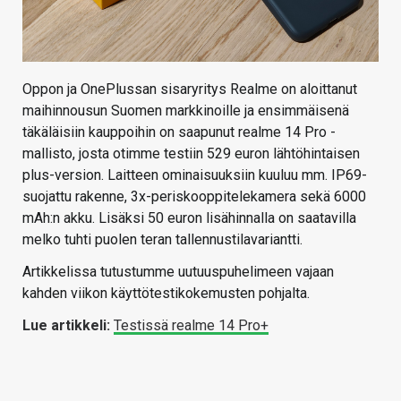
Oppon ja OnePlussan sisaryritys Realme on aloittanut
maihinnousun Suomen markkinoille ja ensimmäisenä
täkäläisiin kauppoihin on saapunut realme 14 Pro -
mallisto, josta otimme testiin 529 euron lähtöhintaisen
plus-version. Laitteen ominaisuuksiin kuuluu mm. IP69-
suojattu rakenne, 3x-periskooppitelekamera sekä 6000
mAh:n akku. Lisäksi 50 euron lisähinnalla on saatavilla
melko tuhti puolen teran tallennustilavariantti.
Artikkelissa tutustumme uutuuspuhelimeen vajaan
kahden viikon käyttötestikokemusten pohjalta.
Lue artikkeli:
Testissä realme 14 Pro+