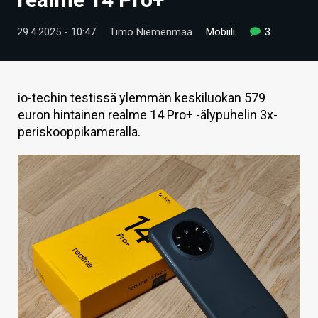
ARTIKKELIT
29.4.2025 - 10:47
Timo Niemenmaa
Mobiili
3
VIDEOT
TECHBBS
io-techin testissä ylemmän keskiluokan 579
TIETOA
euron hintainen realme 14 Pro+ -älypuhelin 3x-
periskooppikameralla.
HINTA.FI
KAUPPA
VAIHDA TEEMA
HAKU