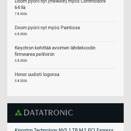
Doom pyörii nyt (melkein) myös Commodore
64:llä
7.8.2026
Doom pyörii nyt myös Paintissa
6.8.2026
Keychron kehittää avoimen lähdekoodin
firmwarea pelihiiriin
5.8.2026
Honor uudisti logonsa
5.8.2026
Kingston Technology NV3 1 TB M.2 PCI Express