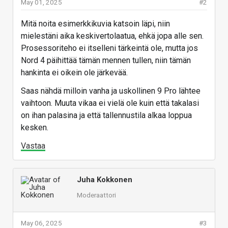
May 01, 2025
#2
Mitä noita esimerkkikuvia katsoin läpi, niin
mielestäni aika keskivertolaatua, ehkä jopa alle sen.
Prosessoriteho ei itselleni tärkeintä ole, mutta jos
Nord 4 päihittää tämän mennen tullen, niin tämän
hankinta ei oikein ole järkevää.
Saas nähdä milloin vanha ja uskollinen 9 Pro lähtee
vaihtoon. Muuta vikaa ei vielä ole kuin että takalasi
on ihan palasina ja että tallennustila alkaa loppua
kesken.
Vastaa
Juha Kokkonen
Moderaattori
May 06, 2025
#3