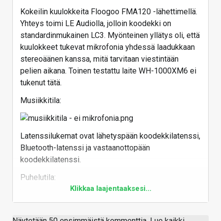
Kokeilin kuulokkeita Floogoo FMA120 -lähettimellä.
Yhteys toimi LE Audiolla, jolloin koodekki on
standardinmukainen LC3. Myönteinen yllätys oli, että
kuulokkeet tukevat mikrofonia yhdessä laadukkaan
stereoäänen kanssa, mitä tarvitaan viestintään
pelien aikana. Toinen testattu laite WH-1000XM6 ei
tukenut tätä.
Musiikkitila:
Latenssilukemat ovat lähetyspään koodekkilatenssi,
Bluetooth-latenssi ja vastaanottopään
koodekkilatenssi.
Puhelutila:
Klikkaa laajentaaksesi...
Tämä ei jostain syystä kerro latenssia.
Näytetään 50 ensimmäistä kommenttia. Lue kaikki