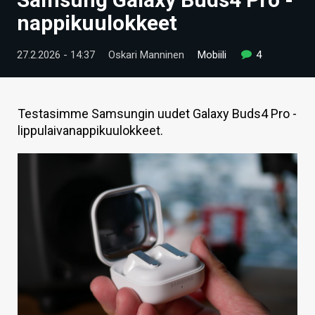
ARTIKKELIT
nappikuulokkeet
VIDEOT
27.2.2026 - 14:37
Oskari Manninen
Mobiili
4
TECHBBS
TIETOA
Testasimme Samsungin uudet Galaxy Buds4 Pro -
lippulaivanappikuulokkeet.
HINTA.FI
KAUPPA
VAIHDA TEEMA
HAKU