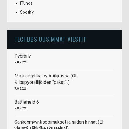
iTunes
Spotify
TECHBBS UUSIMMAT VIESTIT
Pyöräily
7.8.2026
Mikä ärsyttää pyöräilijöissä (Oli:
Kilpapyöräilijöiden "pakat"..)
7.8.2026
Battlefield 6
7.8.2026
Sähkönmyyntisopimukset ja niiden hinnat (EI
yleistä sähkökeskustelua!)