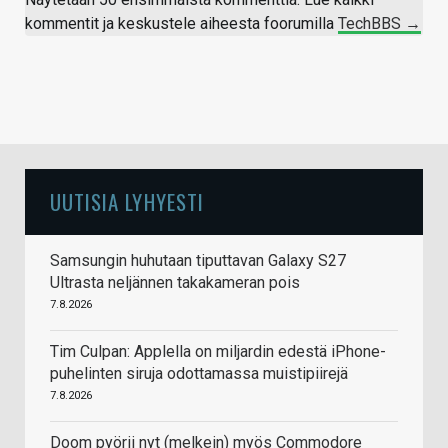
Pelitila:
kommentit ja keskustele aiheesta foorumilla
TechBBS →
Pelitilassa on 48 kHz:n näytteistys molempiin
suuntiin, mikä vastaa GMAP-profiilia, vaikka GMAPia
ei mainita kuulokkeiden teknisissä tiedoissa.
Samsung on muuttanut superlaajakaistapuheen
UUTISIA LYHYESTI
teknisiä tietoja: sitä tuetaan nyt vain S25-sarjasta
eteenpäin, aiemmin oli S23. Epäselvää on, lisätäänkö
tukea myöhemmin vanhoille laitteille. Olisi ironista,
Samsungin huhutaan tiputtavan Galaxy S27
jos muut kuin Samsungin puhelimet voisivat käyttää
Ultrasta neljännen takakameran pois
superlaajakaistaa standardi-LC3:lla, mutta
7.8.2026
Samsungin vanhemmilla laitteilla se ei toimisi.
Tim Culpan: Applella on miljardin edestä iPhone-
Vastaa
puhelinten siruja odottamassa muistipiirejä
7.8.2026
Doom pyörii nyt (melkein) myös Commodore