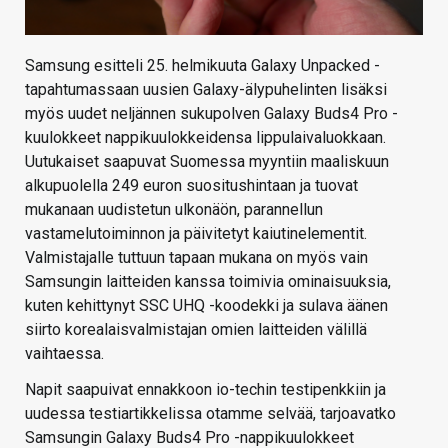
Samsung esitteli 25. helmikuuta Galaxy Unpacked -
tapahtumassaan uusien Galaxy-älypuhelinten lisäksi
myös uudet neljännen sukupolven Galaxy Buds4 Pro -
kuulokkeet nappikuulokkeidensa lippulaivaluokkaan.
Uutukaiset saapuvat Suomessa myyntiin maaliskuun
alkupuolella 249 euron suositushintaan ja tuovat
mukanaan uudistetun ulkonäön, parannellun
vastamelutoiminnon ja päivitetyt kaiutinelementit.
Valmistajalle tuttuun tapaan mukana on myös vain
Samsungin laitteiden kanssa toimivia ominaisuuksia,
kuten kehittynyt SSC UHQ -koodekki ja sulava äänen
siirto korealaisvalmistajan omien laitteiden välillä
vaihtaessa.
Napit saapuivat ennakkoon io-techin testipenkkiin ja
uudessa testiartikkelissa otamme selvää, tarjoavatko
Samsungin Galaxy Buds4 Pro -nappikuulokkeet