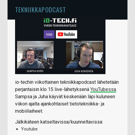
TEKNIIKKAPODCAST
io-techin viikottainen tekniikkapodcast lähetetään
perjantaisin klo 15 live-lähetyksenä
YouTubessa
.
Sampsa ja Juha käyvät keskenään läpi kuluneen
viikon ajalta ajankohtaiset tietotekniikka- ja
mobiiliaiheet.
Jälkikäteen katseltavissa/kuunneltavissa:
Youtube