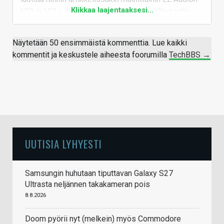
Klikkaa laajentaaksesi...
LC3 ja LC3+ -koodekkeihin. Toinen voi olla osalle
käyttäjistä ulkonäkö - vaikka nämä Nova Elitet
ovatkin sinänsä tyylikkäät, niin kyllä ne aika
Näytetään 50 ensimmäistä kommenttia. Lue kaikki
pelipainotteisen näköiset ovat ainakin omaan
kommentit ja keskustele aiheesta foorumilla
TechBBS →
silmääni.
UUTISIA LYHYESTI
Samsungin huhutaan tiputtavan Galaxy S27
Ultrasta neljännen takakameran pois
8.8.2026
Doom pyörii nyt (melkein) myös Commodore