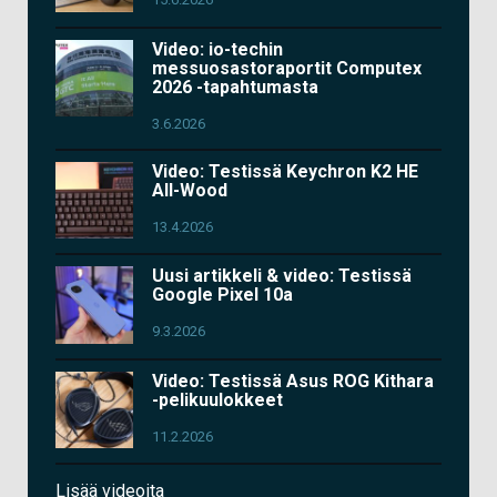
Video: io-techin
messuosastoraportit Computex
2026 -tapahtumasta
3.6.2026
Video: Testissä Keychron K2 HE
All-Wood
13.4.2026
Uusi artikkeli & video: Testissä
Google Pixel 10a
9.3.2026
Video: Testissä Asus ROG Kithara
-pelikuulokkeet
11.2.2026
Lisää videoita