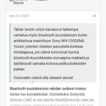
Nov 07, 2025
#5
Tähän testiin olisin kaivannut tarkempa
vertailua myös bluetooth kuulokkeisiin kuten
artikkelissa mainittuun Sony WH-1000XM6.
Voisin jotenkin itselleni perustella korkeaa
hintalappua, jos nämä toimisivat hyvinä
bluetooth-kuulokkeiden korvaajina matkalla ja
täyttäisivät samalla kotona pelikuulokkeiden
paikan.
Voisivatko nämä olla oikeasti ainoat
kuulokkeet?
Bluetooth-kuulokkeisiin nähden selkein miinus
lienee tuo koodekkituki. Esimerkiksi Sonyista
löytyvä LDAC ei ole tarjolla SteelSeriesillä, vaan se
luottaa noihin artikkelissakin mainittuihin LE Audion