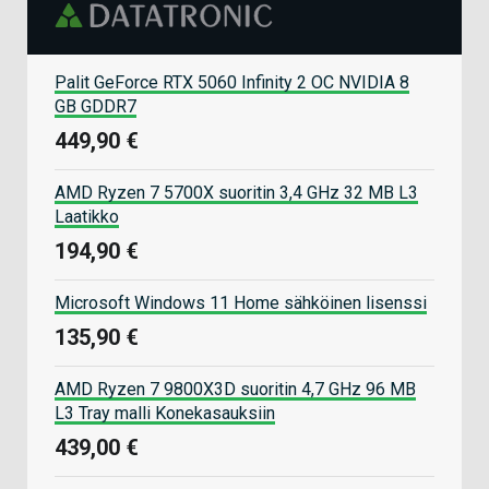
Se voisivatko nämä korvata useampia eri
kuulokkeita on lopulta tosi käyttäjäkohtaista. Osalle
varmaan voivatkin - osalle puolestaan eivät. Saman
Palit GeForce RTX 5060 Infinity 2 OC NVIDIA 8
hintaluokan Bluetooth-kuulokkeita nämä eivät
GB GDDR7
onnistu voittamaan tai niiden rinnalle nousemaan,
mutta halvempien kanssa tilanne voi olla hieman eri.
449,90 €
Samaan hintaluokkaan vertailu on toki myös hieman
epäreilua, sillä nämä ovat ensisijaisesti
AMD Ryzen 7 5700X suoritin 3,4 GHz 32 MB L3
pelikuulokkeet, jotka tarjoavat ohessa myös
Laatikko
Bluetoothin - Bluetooth-kuulokkeet puoletaan
194,90 €
keskittyvät juurikin omaan asiaansa.
Microsoft Windows 11 Home sähköinen lisenssi
Vastaa
135,90 €
AMD Ryzen 7 9800X3D suoritin 4,7 GHz 96 MB
L3 Tray malli Konekasauksiin
439,00 €