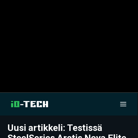
Uusi artikkeli: Testissä
UUTISET
SteelSeries Arctis Nova Elite