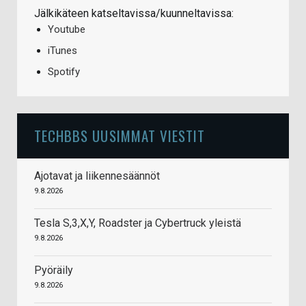
Jälkikäteen katseltavissa/kuunneltavissa:
Youtube
iTunes
Spotify
TECHBBS UUSIMMAT VIESTIT
Ajotavat ja liikennesäännöt
9.8.2026
Tesla S,3,X,Y, Roadster ja Cybertruck yleistä
9.8.2026
Pyöräily
9.8.2026