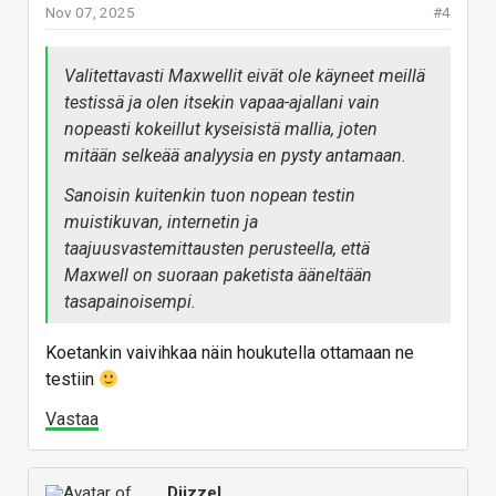
Nov 07, 2025
#4
Valitettavasti Maxwellit eivät ole käyneet meillä
testissä ja olen itsekin vapaa-ajallani vain
nopeasti kokeillut kyseisistä mallia, joten
mitään selkeää analyysia en pysty antamaan.
Sanoisin kuitenkin tuon nopean testin
muistikuvan, internetin ja
taajuusvastemittausten perusteella, että
Maxwell on suoraan paketista ääneltään
tasapainoisempi.
Haluan korostaa, että en tosiaan ole Maxwellejä
Koetankin vaivihkaa näin houkutella ottamaan ne
käyttänyt päässäni yli 5 minuuttia ja tämä
testiin
arvaus pohjatuu enemmän siihen, mitä
Vastaa
internetissä yleisesti on arvioitu ja
taajuusvastemittauksista on nähtävissä.
Diizzel