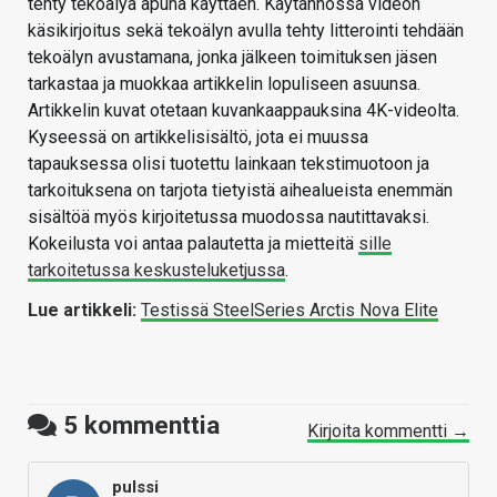
tehty tekoälyä apuna käyttäen. Käytännössä videon
käsikirjoitus sekä tekoälyn avulla tehty litterointi tehdään
tekoälyn avustamana, jonka jälkeen toimituksen jäsen
tarkastaa ja muokkaa artikkelin lopuliseen asuunsa.
Artikkelin kuvat otetaan kuvankaappauksina 4K-videolta.
Kyseessä on artikkelisisältö, jota ei muussa
tapauksessa olisi tuotettu lainkaan tekstimuotoon ja
tarkoituksena on tarjota tietyistä aihealueista enemmän
sisältöä myös kirjoitetussa muodossa nautittavaksi.
Kokeilusta voi antaa palautetta ja mietteitä
sille
tarkoitetussa keskusteluketjussa
.
Lue artikkeli:
Testissä SteelSeries Arctis Nova Elite
5
kommenttia
Kirjoita kommentti →
pulssi