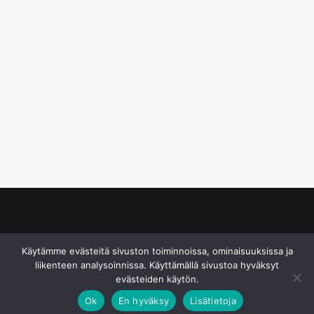
© S&J Media Oy
Käytämme evästeitä sivuston toiminnoissa, ominaisuuksissa ja
liikenteen analysoinnissa. Käyttämällä sivustoa hyväksyt
evästeiden käytön.
Ok
En hyväksy
Lisätietoja