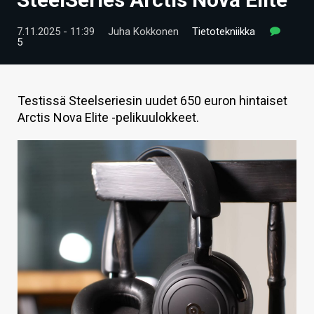
ARTIKKELIT
7.11.2025 - 11:39
Juha Kokkonen
Tietotekniikka
5
VIDEOT
TECHBBS
Testissä Steelseriesin uudet 650 euron hintaiset
TIETOA
Arctis Nova Elite -pelikuulokkeet.
HINTA.FI
KAUPPA
VAIHDA TEEMA
HAKU