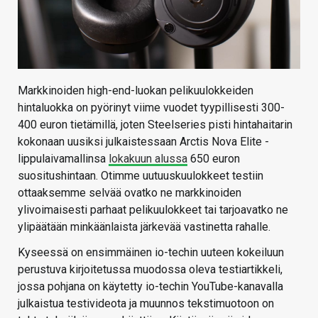
Markkinoiden high-end-luokan pelikuulokkeiden
hintaluokka on pyörinyt viime vuodet tyypillisesti 300-
400 euron tietämillä, joten Steelseries pisti hintahaitarin
kokonaan uusiksi julkaistessaan Arctis Nova Elite -
lippulaivamallinsa
lokakuun alussa
650 euron
suositushintaan. Otimme uutuuskuulokkeet testiin
ottaaksemme selvää ovatko ne markkinoiden
ylivoimaisesti parhaat pelikuulokkeet tai tarjoavatko ne
ylipäätään minkäänlaista järkevää vastinetta rahalle.
Kyseessä on ensimmäinen io-techin uuteen kokeiluun
perustuva kirjoitetussa muodossa oleva testiartikkeli,
jossa pohjana on käytetty io-techin YouTube-kanavalla
julkaistua testivideota ja muunnos tekstimuotoon on