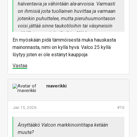
halventavia ja vähintään ala-arvoisia. Varmasti
on ihmisiä joita tuollainen huvittaa ja varmaan
jotenkin puhuttelee, mutta pieruhuumoritason
voisi jättää sinne taukotiloihin tai väsyneisiin
pitkälle venyneisiin iltoihin. Näiden
En myöskään pidä tämmöisestä muka hauskasta
kuulokkeiden esittelysivulla näyttää seisovan
mainonnasta, nimi on kyllä hyvä. Valco 25 kyllä
"Parhaat vastamelukuulokkeet, joihin sinulla on
löytyy joten ei ole estänyt kauppoja
varaa!"
Vastaa
maverikki
Jan 15, 2026
#10
Ärsyttääkö Valcon markkinointitapa ketään
muuta?