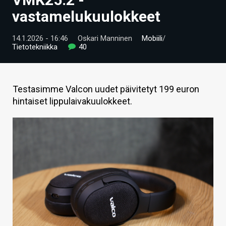
ARTIKKELIT
vastamelukuulokkeet
VIDEOT
14.1.2026 - 16:46
Oskari Manninen
Mobiili
/
Tietotekniikka
40
TECHBBS
TIETOA
Testasimme Valcon uudet päivitetyt 199 euron
HINTA.FI
hintaiset lippulaivakuulokkeet.
KAUPPA
VAIHDA TEEMA
HAKU