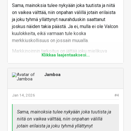
Sama, mainoksia tulee nykyään joka tuutista ja niitä
on vaikea välttää, niin onpahan välillä jotain erilaista
ja joku tyhmä yllättynyt naurahduskin saattanut
joskus näiden takia päästä. Ja ei, mulla ei ole Valcon
kuulokkeita, eikä varmaan tule koska
merkkiuskollisuus on jossain muualla.
Markkinoinnin tarkoitus on jättää joku mielikuva
Klikkaa laajentaaksesi...
päähän ja siinähän nämä näyttäisivät onnistuneen
hyvin kaikkien osalta (myös
@Jamboa
) :giggle:
Jamboa
Vastaa
Jan 14, 2026
#4
Sama, mainoksia tulee nykyään joka tuutista ja
niitä on vaikea välttää, niin onpahan välillä
jotain erilaista ja joku tyhmä yllättynyt