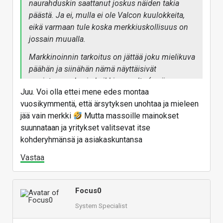
naurahduskin saattanut joskus näiden takia
päästä. Ja ei, mulla ei ole Valcon kuulokkeita,
eikä varmaan tule koska merkkiuskollisuus on
jossain muualla.
Markkinoinnin tarkoitus on jättää joku mielikuva
päähän ja siinähän nämä näyttäisivät
onnistuneen hyvin kaikkien osalta (myös
Juu. Voi olla ettei mene edes montaa
@Jamboa
) :giggle:
vuosikymmentä, että ärsytyksen unohtaa ja mieleen
jää vain merkki
Mutta massoille mainokset
suunnataan ja yritykset valitsevat itse
kohderyhmänsä ja asiakaskuntansa
Vastaa
Focus0
System Specialist