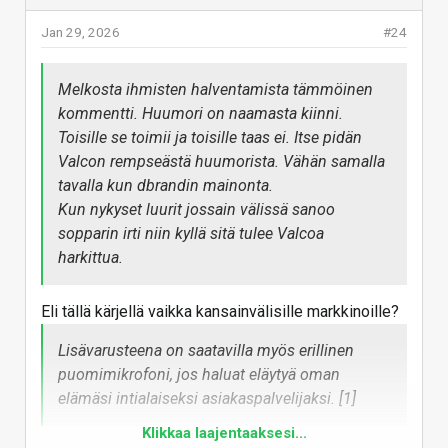
Jan 29, 2026
#24
Tai siis siinähän lukee ettei Kuolemantähdessä ole
tilaa kaikille :cigar2:
Melkosta ihmisten halventamista tämmöinen
Vastaa
kommentti. Huumori on naamasta kiinni.
Toisille se toimii ja toisille taas ei. Itse pidän
Valcon rempseästä huumorista. Vähän samalla
tavalla kun dbrandin mainonta.
Kun nykyset luurit jossain välissä sanoo
sopparin irti niin kyllä sitä tulee Valcoa
harkittua.
Eli tällä kärjellä vaikka kansainvälisille markkinoille?
Lisävarusteena on saatavilla myös erillinen
puomimikrofoni, jos haluat eläytyä oman
elämäsi intialaiseksi asiakaspalvelijaksi. [1]
Klikkaa laajentaaksesi...