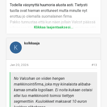
Todella väsynyttä huumoria alusta asti. Tietysti
kuulokkeiden esittelysivulla näyttää seisovan
tuolla ovat hieman erottuneet mutta minulle nyt
"Parhaat vastamelukuulokkeet, joihin sinulla on
erottuu jo olemalla suomalainen firma.
varaa!"
Pakko tunnustaa että kun näen jollain Valcot päässä
Klikkaa laajentaaksesi...
julkisessa tilassa, tulee ensimmäisenä mieleen että
kyseistä henkilöä todennäköisesti naurattaa ja
viehättää ko. firman markkinointi. Ja ei siitä sitten
kolkkaaja
sen enempää.
K
Blogipostauksessa sivuillaan myönnetäänkin että
vitsi alkaa kuivua kurkkuun. Hyvä kirjoitus kyllä
kaikkiaan.
Jan 20, 2026
Maailman ystävällisimmän pahan
#13
korporaation identiteettikriisi
No Valcohan on viiden hengen
Vastaa
markkinointifirma, joka myy kiinalaista alibaba-
kamaa omalla logollaan. Ei noita kukaan ostaisi
ellei tuo markkinointi toimisi tiettyyn
segmenttiin. Kuulokkeet maksavat 10 euron