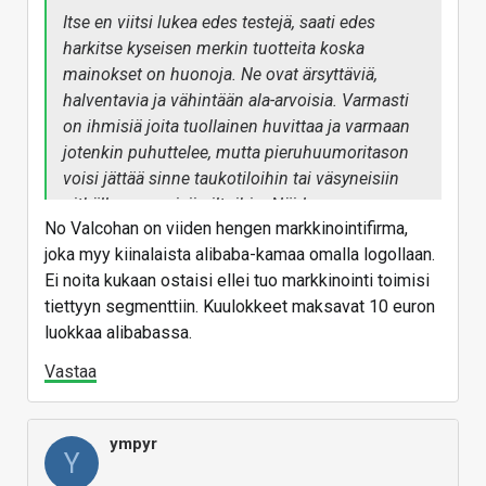
Itse en viitsi lukea edes testejä, saati edes
harkitse kyseisen merkin tuotteita koska
mainokset on huonoja. Ne ovat ärsyttäviä,
halventavia ja vähintään ala-arvoisia. Varmasti
on ihmisiä joita tuollainen huvittaa ja varmaan
jotenkin puhuttelee, mutta pieruhuumoritason
voisi jättää sinne taukotiloihin tai väsyneisiin
pitkälle venyneisiin iltoihin. Näiden
No Valcohan on viiden hengen markkinointifirma,
kuulokkeiden esittelysivulla näyttää seisovan
joka myy kiinalaista alibaba-kamaa omalla logollaan.
"Parhaat vastamelukuulokkeet, joihin sinulla on
Ei noita kukaan ostaisi ellei tuo markkinointi toimisi
varaa!"
tiettyyn segmenttiin. Kuulokkeet maksavat 10 euron
luokkaa alibabassa.
Vastaa
ympyr
Y