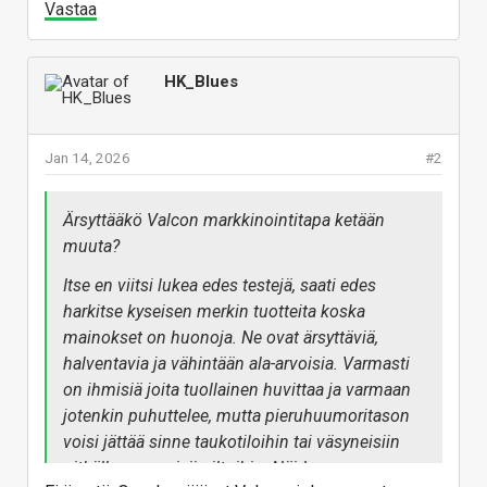
Vastaa
HK_Blues
Jan 14, 2026
#2
Ärsyttääkö Valcon markkinointitapa ketään
muuta?
Itse en viitsi lukea edes testejä, saati edes
harkitse kyseisen merkin tuotteita koska
mainokset on huonoja. Ne ovat ärsyttäviä,
halventavia ja vähintään ala-arvoisia. Varmasti
on ihmisiä joita tuollainen huvittaa ja varmaan
jotenkin puhuttelee, mutta pieruhuumoritason
voisi jättää sinne taukotiloihin tai väsyneisiin
pitkälle venyneisiin iltoihin. Näiden