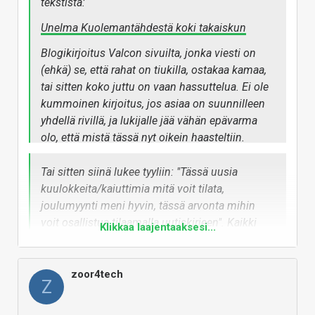
tekstistä:
Unelma Kuolemantähdestä koki takaiskun
Blogikirjoitus Valcon sivuilta, jonka viesti on
(ehkä) se, että rahat on tiukilla, ostakaa kamaa,
tai sitten koko juttu on vaan hassuttelua. Ei ole
kummoinen kirjoitus, jos asiaa on suunnilleen
yhdellä rivillä, ja lukijalle jää vähän epävarma
olo, että mistä tässä nyt oikein haasteltiin.
Tai sitten siinä lukee tyyliin: "Tässä uusia
kuulokkeita/kaiuttimia mitä voit tilata,
joulumyynti meni hyvin, tässä arvonta mihin
voit osallistua tilaamalla uutiskirjeen". Kaikki
Klikkaa laajentaaksesi...
tämä ympäröity tarinalla ja markkinointi tyylillä
mikä on ollut mukana alusta lähtien. Tasan
nolla rasittavuutta mutta kaikkia ei voi (EIKÄ
zoor4tech
Z
PIDÄ) miellyttää. Aina voi olla tilaamatta
uutikirjeitä ym.