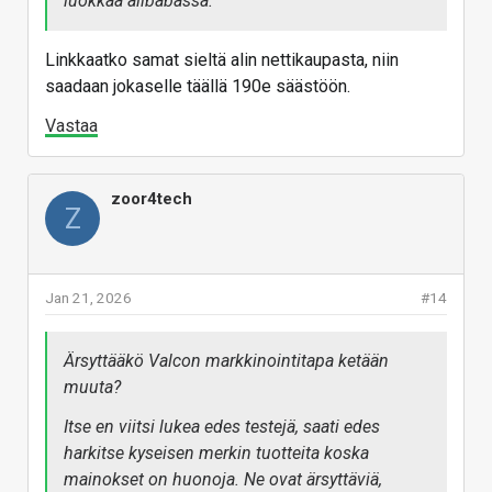
luokkaa alibabassa.
Linkkaatko samat sieltä alin nettikaupasta, niin
saadaan jokaselle täällä 190e säästöön.
Vastaa
zoor4tech
Z
Jan 21, 2026
#14
Ärsyttääkö Valcon markkinointitapa ketään
muuta?
Itse en viitsi lukea edes testejä, saati edes
harkitse kyseisen merkin tuotteita koska
mainokset on huonoja. Ne ovat ärsyttäviä,