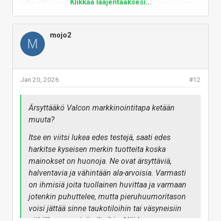
Klikkaa laajentaaksesi...
jolla silläkin on oma erottuva tyylinsä. Tuleva Valco-
appi jatkaa epäilemättä samalla hulvattomalla
linjallaan, mistä en ole kovin innoissani.
mojo2
M
Arvostan kuitenkin Valcoa siitä, että he tuntuvat
tulevan lähelle asiakasta, tuotteen takana on näkyvät
henkilö(t) ja he ovat saaneet luotua oman massasta
erottuvan tyylinsä. Ilmeisesti heillä on myös
Jan 20, 2026
#12
tavoitteenaan suomessa valmistetut kuulokkeet,
vaikka nyt myyvätkin tuunattua bulkkituotetta.
Ärsyttääkö Valcon markkinointitapa ketään
muuta?
Vastaa
Itse en viitsi lukea edes testejä, saati edes
harkitse kyseisen merkin tuotteita koska
mainokset on huonoja. Ne ovat ärsyttäviä,
halventavia ja vähintään ala-arvoisia. Varmasti
on ihmisiä joita tuollainen huvittaa ja varmaan
jotenkin puhuttelee, mutta pieruhuumoritason
voisi jättää sinne taukotiloihin tai väsyneisiin
pitkälle venyneisiin iltoihin. Näiden