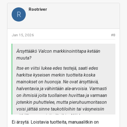
Rootriver
R
Jan 15, 2026
#8
Ärsyttääkö Valcon markkinointitapa ketään
muuta?
Itse en viitsi lukea edes testejä, saati edes
harkitse kyseisen merkin tuotteita koska
mainokset on huonoja. Ne ovat ärsyttäviä,
halventavia ja vähintään ala-arvoisia. Varmasti
on ihmisiä joita tuollainen huvittaa ja varmaan
jotenkin puhuttelee, mutta pieruhuumoritason
voisi jättää sinne taukotiloihin tai väsyneisiin
pitkälle venyneisiin iltoihin. Näiden
Ei ärsytä. Loistavia tuotteita, manuaalitkin on
kuulokkeiden esittelysivulla näyttää seisovan