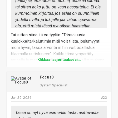
(ehkä) se, että rahat on tiukilla, ostakaa kamaa,
tai sitten koko juttu on vaan hassuttelua. Ei ole
kummoinen kirjoitus, jos asiaa on suunnilleen
yhdellä rivillä, ja lukijalle jää vähän epävarma
olo, että mistä tässä nyt oikein haasteltiin.
Tai sitten siinä lukee tyyliin: "Tässä uusia
kuulokkeita/kaiuttimia mitä voit tilata, joulumyynti
meni hyvin, tässä arvonta mihin voit osallistua
tilaamalla uutiskirjeen". Kaikki tämä ympäröity
Klikkaa laajentaaksesi...
tarinalla ja markkinointi tyylillä mikä on ollut mukana
alusta lähtien. Tasan nolla rasittavuutta mutta kaikkia
ei voi (EIKÄ PIDÄ) miellyttää. Aina voi olla tilaamatta
Focus0
uutikirjeitä ym.
System Specialist
Vastaa
Jan 29, 2026
#23
Tässä on nyt hyvä esimerkki tästä rasittavasta