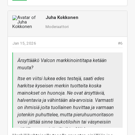
Juha Kokkonen
Moderaattori
Jan 15, 2026
#6
Ärsyttääkö Valcon markkinointitapa ketään
muuta?
Itse en viitsi lukea edes testejä, saati edes
harkitse kyseisen merkin tuotteita koska
mainokset on huonoja. Ne ovat ärsyttäviä,
halventavia ja vähintään ala-arvoisia. Varmasti
on ihmisiä joita tuollainen huvittaa ja varmaan
jotenkin puhuttelee, mutta pieruhuumoritason
voisi jättää sinne taukotiloihin tai väsyneisiin
pitkälle venyneisiin iltoihin. Näiden