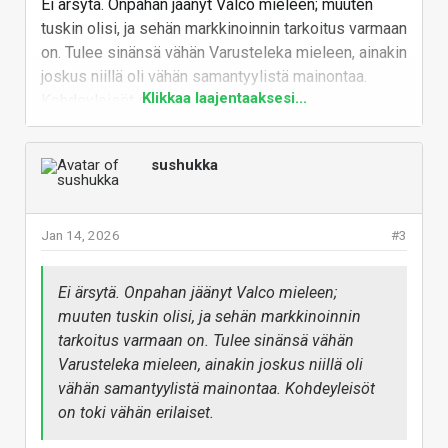
Ei ärsytä. Onpahan jäänyt Valco mieleen; muuten
kuulokkeiden esittelysivulla näyttää seisovan
tuskin olisi, ja sehän markkinoinnin tarkoitus varmaan
"Parhaat vastamelukuulokkeet, joihin sinulla on
on. Tulee sinänsä vähän Varusteleka mieleen, ainakin
varaa!"
joskus niillä oli vähän samantyylistä mainontaa.
Klikkaa laajentaaksesi...
Kohdeyleisöt on toki vähän erilaiset.
Vastaa
sushukka
Jan 14, 2026
#3
Ei ärsytä. Onpahan jäänyt Valco mieleen;
muuten tuskin olisi, ja sehän markkinoinnin
tarkoitus varmaan on. Tulee sinänsä vähän
Varusteleka mieleen, ainakin joskus niillä oli
vähän samantyylistä mainontaa. Kohdeyleisöt
on toki vähän erilaiset.