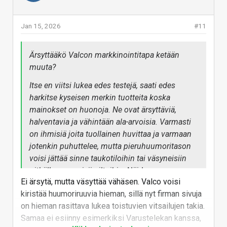
Jan 15, 2026
#11
Ärsyttääkö Valcon markkinointitapa ketään
muuta?
Itse en viitsi lukea edes testejä, saati edes
harkitse kyseisen merkin tuotteita koska
mainokset on huonoja. Ne ovat ärsyttäviä,
halventavia ja vähintään ala-arvoisia. Varmasti
on ihmisiä joita tuollainen huvittaa ja varmaan
jotenkin puhuttelee, mutta pieruhuumoritason
voisi jättää sinne taukotiloihin tai väsyneisiin
pitkälle venyneisiin iltoihin. Näiden
Ei ärsytä, mutta väsyttää vähäsen. Valco voisi
kuulokkeiden esittelysivulla näyttää seisovan
kiristää huumoriruuvia hieman, sillä nyt firman sivuja
"Parhaat vastamelukuulokkeet, joihin sinulla on
on hieman rasittava lukea toistuvien vitsailujen takia.
varaa!"
Samaa ei esiinny esimerkiksi Varustelekan kanssa,