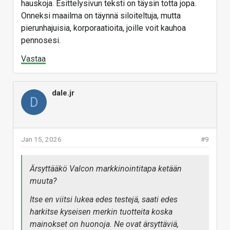
hauskoja. Esittelysivun teksti on täysin totta jopa.
"Parhaat vastamelukuulokkeet, joihin sinulla on
Onneksi maailma on täynnä siloiteltuja, mutta
varaa!"
pierunhajuisia, korporaatioita, joille voit kauhoa
pennosesi.
Vastaa
dale.jr
D
Jan 15, 2026
#9
Ärsyttääkö Valcon markkinointitapa ketään
muuta?
Itse en viitsi lukea edes testejä, saati edes
harkitse kyseisen merkin tuotteita koska
mainokset on huonoja. Ne ovat ärsyttäviä,