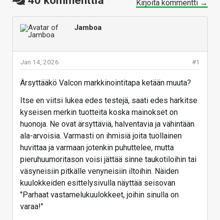
40
kommenttia
Kirjoita kommentti →
Jamboa
Jan 14, 2026
#1
Ärsyttääkö Valcon markkinointitapa ketään muuta?
Itse en viitsi lukea edes testejä, saati edes harkitse
kyseisen merkin tuotteita koska mainokset on
huonoja. Ne ovat ärsyttäviä, halventavia ja vähintään
ala-arvoisia. Varmasti on ihmisiä joita tuollainen
huvittaa ja varmaan jotenkin puhuttelee, mutta
pieruhuumoritason voisi jättää sinne taukotiloihin tai
väsyneisiin pitkälle venyneisiin iltoihin. Näiden
kuulokkeiden esittelysivulla näyttää seisovan
"Parhaat vastamelukuulokkeet, joihin sinulla on
varaa!"