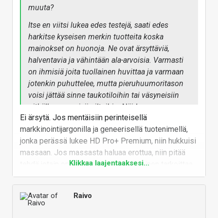
muuta?
Itse en viitsi lukea edes testejä, saati edes
harkitse kyseisen merkin tuotteita koska
mainokset on huonoja. Ne ovat ärsyttäviä,
halventavia ja vähintään ala-arvoisia. Varmasti
on ihmisiä joita tuollainen huvittaa ja varmaan
jotenkin puhuttelee, mutta pieruhuumoritason
voisi jättää sinne taukotiloihin tai väsyneisiin
pitkälle venyneisiin iltoihin. Näiden
Ei ärsytä. Jos mentäisiin perinteisellä
kuulokkeiden esittelysivulla näyttää seisovan
markkinointijargonilla ja geneerisellä tuotenimellä,
"Parhaat vastamelukuulokkeet, joihin sinulla on
jonka perässä lukee HD Pro+ Premium, niin hukkuisi
varaa!"
massaan. Jos massasta haluaa erottua, niin pitää
Klikkaa laajentaaksesi...
tehdä jotain omaa. Massasta erottuminen tarkoittaa
sitä, että pitää tehdä myös sellaista mistä kaikki ei
tykkää.
Raivo
Valcon tuotteita en omista. Tämän arvostelun
perusteella ollaan siinä pisteessä, että seuraavaa