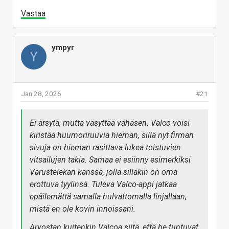
Vastaa
ympyr
Y
Jan 28, 2026
#21
Ei ärsytä, mutta väsyttää vähäsen. Valco voisi
kiristää huumoriruuvia hieman, sillä nyt firman
sivuja on hieman rasittava lukea toistuvien
vitsailujen takia. Samaa ei esiinny esimerkiksi
Varustelekan kanssa, jolla silläkin on oma
erottuva tyylinsä. Tuleva Valco-appi jatkaa
epäilemättä samalla hulvattomalla linjallaan,
mistä en ole kovin innoissani.
Arvostan kuitenkin Valcoa siitä, että he tuntuvat