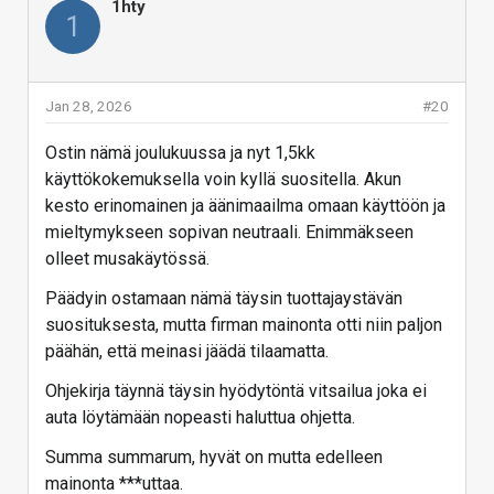
1hty
1
Jan 28, 2026
#20
Ostin nämä joulukuussa ja nyt 1,5kk
käyttökokemuksella voin kyllä suositella. Akun
kesto erinomainen ja äänimaailma omaan käyttöön ja
mieltymykseen sopivan neutraali. Enimmäkseen
olleet musakäytössä.
Päädyin ostamaan nämä täysin tuottajaystävän
suosituksesta, mutta firman mainonta otti niin paljon
päähän, että meinasi jäädä tilaamatta.
Ohjekirja täynnä täysin hyödytöntä vitsailua joka ei
auta löytämään nopeasti haluttua ohjetta.
Summa summarum, hyvät on mutta edelleen
mainonta ***uttaa.