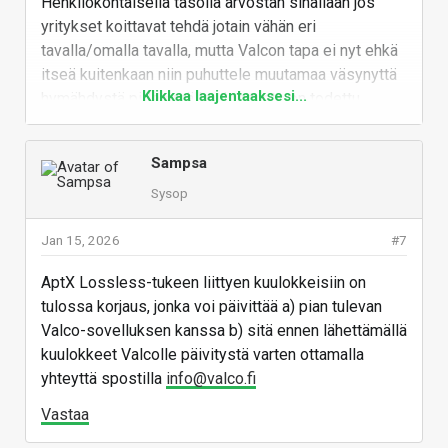
Henkilökohtaisella tasolla arvostan sinällään jos
kuulokkeiden esittelysivulla näyttää seisovan
yritykset koittavat tehdä jotain vähän eri
"Parhaat vastamelukuulokkeet, joihin sinulla on
tavalla/omalla tavalla, mutta Valcon tapa ei nyt ehkä
varaa!"
itseä kuitenkaan niin puhuttele muutamaa väsynyttä
Klikkaa laajentaaksesi...
hymähdystä pidemmälle. Jos tuote on todettu
hyväksi, niin en silloin jätä sitä ostamatta itseä
puhuttelemattoman markkinoinnin takia, oli kyse
Sampsa
sitten Valcosta tai mistä tahansa muusta firmasta.
Sysop
Vastaa
Jan 15, 2026
#7
AptX Lossless-tukeen liittyen kuulokkeisiin on
tulossa korjaus, jonka voi päivittää a) pian tulevan
Valco-sovelluksen kanssa b) sitä ennen lähettämällä
kuulokkeet Valcolle päivitystä varten ottamalla
yhteyttä spostilla
info@valco.fi
Vastaa