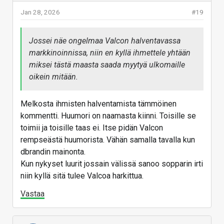
kuulokemallia voisin harkita. Mielenkiinnolla seuraan
Jan 28, 2026
#19
tätä matkaa. Kiva, että joku Suomessa jaksaa yrittää.
Vastaa
Jossei näe ongelmaa Valcon halventavassa
markkinoinnissa, niin en kyllä ihmettele yhtään
miksei tästä maasta saada myytyä ulkomaille
oikein mitään.
Melkosta ihmisten halventamista tämmöinen
kommentti. Huumori on naamasta kiinni. Toisille se
toimii ja toisille taas ei. Itse pidän Valcon
rempseästä huumorista. Vähän samalla tavalla kun
dbrandin mainonta.
Kun nykyset luurit jossain välissä sanoo sopparin irti
niin kyllä sitä tulee Valcoa harkittua.
Vastaa