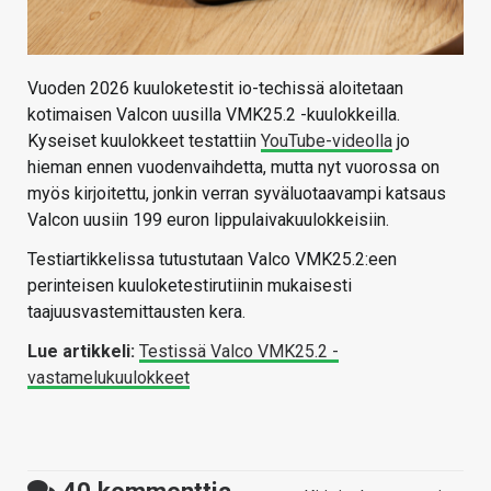
Vuoden 2026 kuuloketestit io-techissä aloitetaan
kotimaisen Valcon uusilla VMK25.2 -kuulokkeilla.
Kyseiset kuulokkeet testattiin
YouTube-videolla
jo
hieman ennen vuodenvaihdetta, mutta nyt vuorossa on
myös kirjoitettu, jonkin verran syväluotaavampi katsaus
Valcon uusiin 199 euron lippulaivakuulokkeisiin.
Testiartikkelissa tutustutaan Valco VMK25.2:een
perinteisen kuuloketestirutiinin mukaisesti
taajuusvastemittausten kera.
Lue artikkeli:
Testissä Valco VMK25.2 -
vastamelukuulokkeet