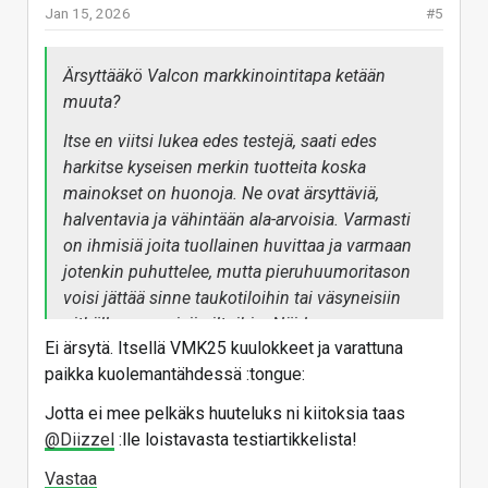
Jan 15, 2026
#5
Ärsyttääkö Valcon markkinointitapa ketään
muuta?
Itse en viitsi lukea edes testejä, saati edes
harkitse kyseisen merkin tuotteita koska
mainokset on huonoja. Ne ovat ärsyttäviä,
halventavia ja vähintään ala-arvoisia. Varmasti
on ihmisiä joita tuollainen huvittaa ja varmaan
jotenkin puhuttelee, mutta pieruhuumoritason
voisi jättää sinne taukotiloihin tai väsyneisiin
pitkälle venyneisiin iltoihin. Näiden
Ei ärsytä. Itsellä VMK25 kuulokkeet ja varattuna
kuulokkeiden esittelysivulla näyttää seisovan
paikka kuolemantähdessä :tongue:
"Parhaat vastamelukuulokkeet, joihin sinulla on
varaa!"
Jotta ei mee pelkäks huuteluks ni kiitoksia taas
@Diizzel
:lle loistavasta testiartikkelista!
Vastaa