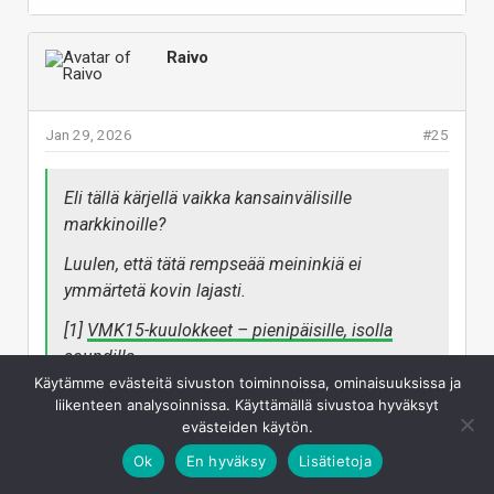
Luulen, että tätä rempseää meininkiä ei ymmärtetä
kovin lajasti.
Raivo
[1]
VMK15-kuulokkeet – pienipäisille, isolla
soundilla
Jan 29, 2026
#25
Vastaa
Eli tällä kärjellä vaikka kansainvälisille
markkinoille?
Luulen, että tätä rempseää meininkiä ei
ymmärtetä kovin lajasti.
[1]
VMK15-kuulokkeet – pienipäisille, isolla
soundilla
Käytämme evästeitä sivuston toiminnoissa, ominaisuuksissa ja
liikenteen analysoinnissa. Käyttämällä sivustoa hyväksyt
Sanotaan että varmaan äijät on omat tutkimuksensa
evästeiden käytön.
asian suhteen tehny joten en tiedä mitä jaksat asian
Ok
En hyväksy
Lisätietoja
suhteen jankata. Jos ei miellytä niin skippaa, aika