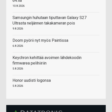
64:llä
10.8.2026
Samsungin huhutaan tiputtavan Galaxy S27
Ultrasta neljännen takakameran pois
9.8.2026
Doom pyörii nyt myös Paintissa
6.8.2026
Keychron kehittää avoimen lähdekoodin
firmwarea pelihiiriin
5.8.2026
Honor uudisti logonsa
5.8.2026