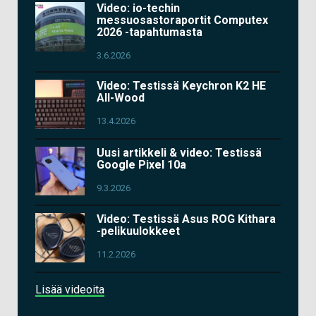
Video: io-techin
messuosastoraportit Computex
2026 -tapahtumasta
3.6.2026
Video: Testissä Keychron K2 HE
All-Wood
13.4.2026
Uusi artikkeli & video: Testissä
Google Pixel 10a
9.3.2026
Video: Testissä Asus ROG Kithara
-pelikuulokkeet
11.2.2026
Lisää videoita