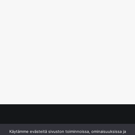
© S&J Media Oy
Käytämme evästeitä sivuston toiminnoissa, ominaisuuksissa ja