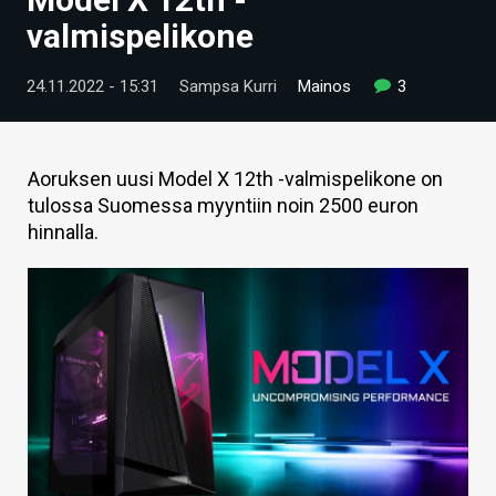
ARTIKKELIT
valmispelikone
VIDEOT
24.11.2022 - 15:31
Sampsa Kurri
Mainos
3
TECHBBS
TIETOA
Aoruksen uusi Model X 12th -valmispelikone on
tulossa Suomessa myyntiin noin 2500 euron
HINTA.FI
hinnalla.
KAUPPA
VAIHDA TEEMA
HAKU