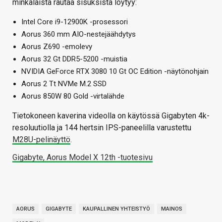
minkälaista rautaa sisuksista löytyy:
Intel Core i9-12900K -prosessori
Aorus 360 mm AIO-nestejäähdytys
Aorus Z690 -emolevy
Aorus 32 Gt DDR5-5200 -muistia
NVIDIA GeForce RTX 3080 10 Gt OC Edition -näytönohjain
Aorus 2 Tt NVMe M.2 SSD
Aorus 850W 80 Gold -virtalähde
Tietokoneen kaverina videolla on käytössä Gigabyten 4k-
resoluutiolla ja 144 hertsin IPS-paneelilla varustettu
M28U-pelinäyttö
.
Gigabyte, Aorus Model X 12th -tuotesivu
AORUS
GIGABYTE
KAUPALLINEN YHTEISTYÖ
MAINOS