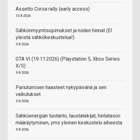
Assetto Corsa rally (early access)
10.8.2026
Sähkönmyyntisopimukset ja niiden hinnat (EI
yleistä sähkökeskustelua!)
9.8.2026
GTA VI (19.11.2026) (Playstation 5, Xbox Series
X/S)
9.8.2026
Pariutumisen haasteet nykypäivänä ja sen
vaikutukset
9.8.2026
Sähköenergian tuotanto, taustatekijät, hintatason
määräytyminen, yms yleinen keskustelu aiheesta
9.8.2026