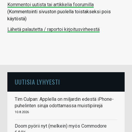
Kommentoi uutista tai artikkelia foorumilla
(Kommentointi sivuston puolella toistakseksi pois
käytöstä)
Lähetä palautetta / raportoi kirjoitusvirheestä
UUTISIA LYHYESTI
Tim Culpan: Applella on miljardin edestä iPhone-
puhelinten siruja odottamassa muistipiirejä
10.8.2026
Doom pyörii nyt (melkein) myös Commodore