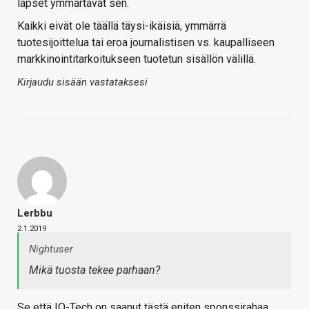
lapset ymmärtävät sen.
Kaikki eivät ole täällä täysi-ikäisiä, ymmärrä
tuotesijoittelua tai eroa journalistisen vs. kaupalliseen
markkinointitarkoitukseen tuotetun sisällön välillä.
Kirjaudu sisään vastataksesi
Lerbbu
2.1.2019
Nightuser
Mikä tuosta tekee parhaan?
Se että IO-Tech on saanut tästä eniten sponssirahaa.