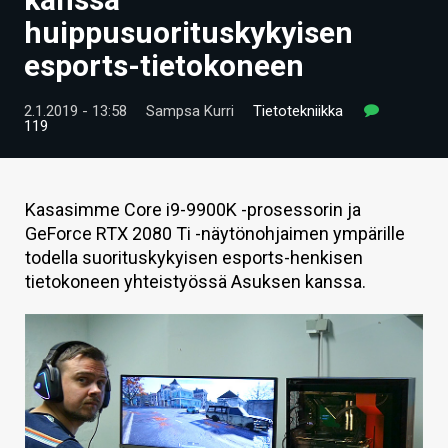
ARTIKKELIT
huippusuorituskykyisen
esports-tietokoneen
VIDEOT
TECHBBS
2.1.2019 - 13:58
Sampsa Kurri
Tietotekniikka
119
TIETOA
HINTA.FI
Kasasimme Core i9-9900K -prosessorin ja
GeForce RTX 2080 Ti -näytönohjaimen ympärille
KAUPPA
todella suorituskykyisen esports-henkisen
VAIHDA TEEMA
tietokoneen yhteistyössä Asuksen kanssa.
HAKU