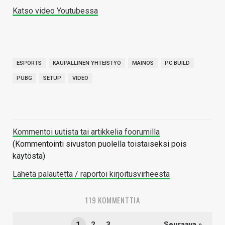
Katso video Youtubessa
ESPORTS
KAUPALLINEN YHTEISTYÖ
MAINOS
PC BUILD
PUBG
SETUP
VIDEO
Kommentoi uutista tai artikkelia foorumilla
(Kommentointi sivuston puolella toistaiseksi pois
käytöstä)
Lähetä palautetta / raportoi kirjoitusvirheestä
119 KOMMENTTIA
1
2
3
Seuraava »