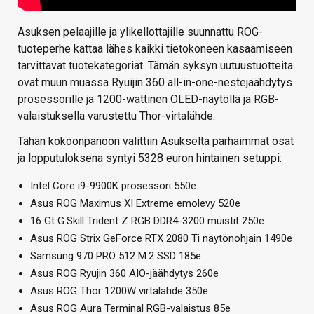
Asuksen pelaajille ja ylikellottajille suunnattu ROG-
tuoteperhe kattaa lähes kaikki tietokoneen kasaamiseen
tarvittavat tuotekategoriat. Tämän syksyn uutuustuotteita
ovat muun muassa Ryuijin 360 all-in-one-nestejäähdytys
prosessorille ja 1200-wattinen OLED-näytöllä ja RGB-
valaistuksella varustettu Thor-virtalähde.
Tähän kokoonpanoon valittiin Asukselta parhaimmat osat
ja lopputuloksena syntyi 5328 euron hintainen setuppi:
Intel Core i9-9900K prosessori 550e
Asus ROG Maximus XI Extreme emolevy 520e
16 Gt G.Skill Trident Z RGB DDR4-3200 muistit 250e
Asus ROG Strix GeForce RTX 2080 Ti näytönohjain 1490e
Samsung 970 PRO 512 M.2 SSD 185e
Asus ROG Ryujin 360 AIO-jäähdytys 260e
Asus ROG Thor 1200W virtalähde 350e
Asus ROG Aura Terminal RGB-valaistus 85e