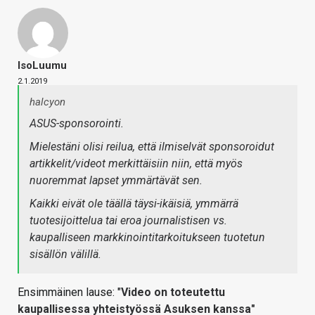
IsoLuumu
2.1.2019
halcyon
ASUS-sponsorointi.
Mielestäni olisi reilua, että ilmiselvät sponsoroidut
artikkelit/videot merkittäisiin niin, että myös
nuoremmat lapset ymmärtävät sen.
Kaikki eivät ole täällä täysi-ikäisiä, ymmärrä
tuotesijoittelua tai eroa journalistisen vs.
kaupalliseen markkinointitarkoitukseen tuotetun
sisällön välillä.
Ensimmäinen lause: "
Video on toteutettu
kaupallisessa yhteistyössä Asuksen kanssa"