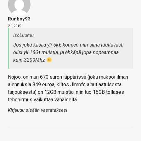
Runboy93
2.1.2019
IsoLuumu
Jos joku kasaa yli 5k€ koneen niin siinä luultavasti
olisi yli 16Gt muistia, ja ehkäpä jopa nopeampaa
kuin 3200Mhz
Nojoo, on mun 670 euron läppärissä (joka maksoi ilman
alennuksia 849 euroa, kiitos Jimm's ainutlaatuisesta
tarjouksesta) on 12GB muistia, niin tuo 16GB tollases
tehohirmus vaikuttaa vähäiseltä.
Kirjaudu sisään vastataksesi