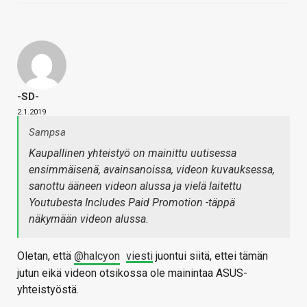
-SD-
2.1.2019
Sampsa
Kaupallinen yhteistyö on mainittu uutisessa
ensimmäisenä, avainsanoissa, videon kuvauksessa,
sanottu ääneen videon alussa ja vielä laitettu
Youtubesta Includes Paid Promotion -täppä
näkymään videon alussa.
Oletan, että
@halcyon
viesti
juontui siitä, ettei tämän
jutun eikä videon otsikossa ole mainintaa ASUS-
yhteistyöstä.