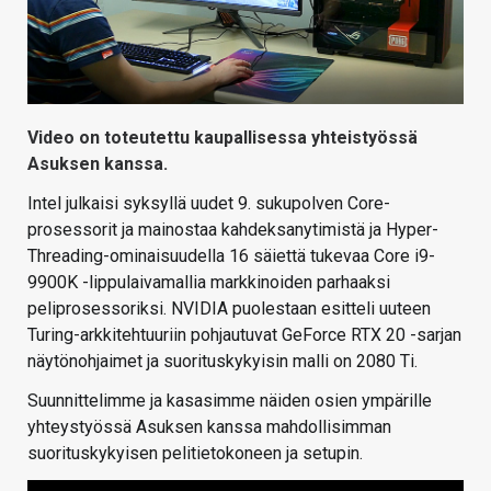
Video on toteutettu kaupallisessa yhteistyössä
Asuksen kanssa.
Intel julkaisi syksyllä uudet 9. sukupolven Core-
prosessorit ja mainostaa kahdeksanytimistä ja Hyper-
Threading-ominaisuudella 16 säiettä tukevaa Core i9-
9900K -lippulaivamallia markkinoiden parhaaksi
peliprosessoriksi. NVIDIA puolestaan esitteli uuteen
Turing-arkkitehtuuriin pohjautuvat GeForce RTX 20 -sarjan
näytönohjaimet ja suorituskykyisin malli on 2080 Ti.
Suunnittelimme ja kasasimme näiden osien ympärille
yhteystyössä Asuksen kanssa mahdollisimman
suorituskykyisen pelitietokoneen ja setupin.