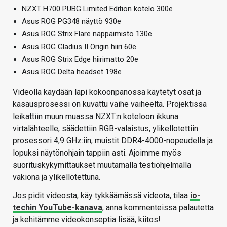
NZXT H700 PUBG Limited Edition kotelo 300e
Asus ROG PG348 näyttö 930e
Asus ROG Strix Flare näppäimistö 130e
Asus ROG Gladius II Origin hiiri 60e
Asus ROG Strix Edge hiirimatto 20e
Asus ROG Delta headset 198e
Videolla käydään läpi kokoonpanossa käytetyt osat ja
kasausprosessi on kuvattu vaihe vaiheelta. Projektissa
leikattiin muun muassa NZXT:n koteloon ikkuna
virtalähteelle, säädettiin RGB-valaistus, ylikellotettiin
prosessori 4,9 GHz:iin, muistit DDR4-4000-nopeudella ja
lopuksi näytönohjain tappiin asti. Ajoimme myös
suorituskykymittaukset muutamalla testiohjelmalla
vakiona ja ylikellotettuna.
Jos pidit videosta, käy tykkäämässä videota, tilaa
io-
techin YouTube-kanava
, anna kommenteissa palautetta
ja kehitämme videokonseptia lisää, kiitos!