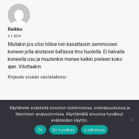
Raikku
2.1.2019
Mullakin jos olisi hilloa niin kasattaisin semmoisen
koneen jolla alistaisin bäfässä tms huolella. Ei halvalla
koneella osu ja muutenkin menee kaikki pieleen koko
ajan. Vituttaakin.
Kirjaudu sisään vastataksesi
Käytämme evästeitä sivuston toiminnoissa, ominaisuuksissa ja
liikenteen analysoinnissa. Käyttämällä sivustoa hyväksyt
evästeiden käytön.
Ok
En hyväksy
Lisätietoja
Nightuser