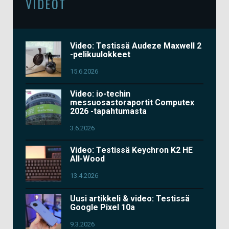
VIDEOT
Video: Testissä Audeze Maxwell 2
-pelikuulokkeet
15.6.2026
Video: io-techin
messuosastoraportit Computex
2026 -tapahtumasta
3.6.2026
Video: Testissä Keychron K2 HE
All-Wood
13.4.2026
Uusi artikkeli & video: Testissä
Google Pixel 10a
9.3.2026