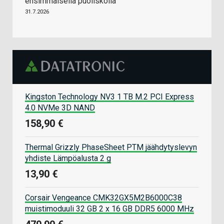
ensimmäisellä puoliskolla
31.7.2026
Kingston Technology NV3 1 TB M.2 PCI Express
4.0 NVMe 3D NAND
158,90 €
Thermal Grizzly PhaseSheet PTM jäähdytyslevyn
yhdiste Lämpöalusta 2 g
13,90 €
Corsair Vengeance CMK32GX5M2B6000C38
muistimoduuli 32 GB 2 x 16 GB DDR5 6000 MHz