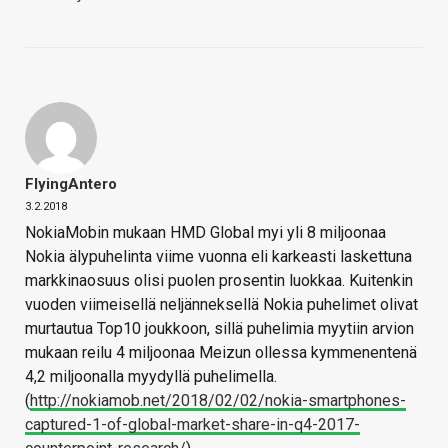
FlyingAntero
3.2.2018
NokiaMobin mukaan HMD Global myi yli 8 miljoonaa
Nokia älypuhelinta viime vuonna eli karkeasti laskettuna
markkinaosuus olisi puolen prosentin luokkaa. Kuitenkin
vuoden viimeisellä neljänneksellä Nokia puhelimet olivat
murtautua Top10 joukkoon, sillä puhelimia myytiin arvion
mukaan reilu 4 miljoonaa Meizun ollessa kymmenentenä
4,2 miljoonalla myydyllä puhelimella.
(
http://nokiamob.net/2018/02/02/nokia-smartphones-
captured-1-of-global-market-share-in-q4-2017-