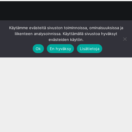
© S&J Media Oy
Käytämme evästeitä sivuston toiminnoissa, ominaisuuksissa ja
liikenteen analysoinnissa. Käyttämällä sivustoa hyväksyt
evästeiden käytön.
Ok
En hyväksy
Lisätietoja
;