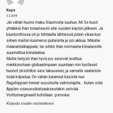
Kepe
2.2.2018
Jäi vähän huono maku Xiaomista suuhun, Mi 5s kuoli
yhtäkkiä ihan totaalisesti alle vuoden käytön jälkeen. Ja
bluetoothissa oli jo tehtaalta lähtiessä jotain vikaa kun
siihen malliin kuumensi puhelinta ja söi akkua. Mikälie
maanantaikappale, tai sitten ihan normaalia kiinalaisille
suunnattua kiinalaatua.
Mutta tietysti ihan hyvä jos saisivat avattua
markkinoitaan globaalimpaan suuntaan niin tuollaset
huonot yksilötkin sais takuuseen, ja samalla saataisiin
lisää kilpailua. On vähän karannut käsistä nuo
flagshippien hinnat suosituilla valmistajilla… Kuten siitä
Applen osavuosikatsauksestakin selviää.
Voittomarginaalit kohillaan. :psmoke:
Kirjaudu sisään vastataksesi