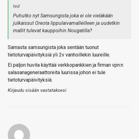
ted
Puhutko nyt Samsungista joka ei ole vieläkään
julkaissut Oreota lippulaivamalleilleen ja uudetkin
mallit tulevat kauppoihin Nougatilla?
Samasta samsungista joka sentään tuonut
tietoturvapäivityksiä yli 2v vanhoillekin luureille.
Ei paljon huvita käyttää verkkopankkien ja firman vpn:n
salasanageneraattoreita luurissa johon ei tule
tietoturvapäivityksiä.
Kirjaudu sisään vastataksesi