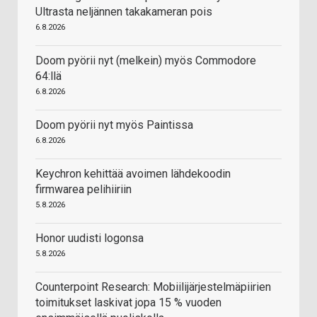
Ultrasta neljännen takakameran pois
6.8.2026
Doom pyörii nyt (melkein) myös Commodore
64:llä
6.8.2026
Doom pyörii nyt myös Paintissa
6.8.2026
Keychron kehittää avoimen lähdekoodin
firmwarea pelihiiriin
5.8.2026
Honor uudisti logonsa
5.8.2026
Counterpoint Research: Mobiilijärjestelmäpiirien
toimitukset laskivat jopa 15 % vuoden