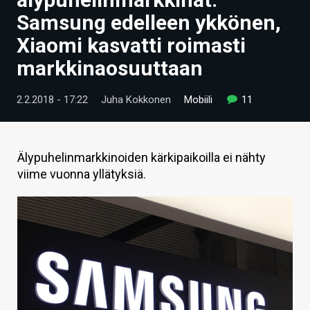
ARTIKKELIT
Samsung edelleen ykkönen,
Xiaomi kasvatti roimasti
VIDEOT
markkinaosuuttaan
TECHBBS
2.2.2018 - 17:22
Juha Kokkonen
Mobiili
11
TIETOA
HINTA.FI
Älypuhelinmarkkinoiden kärkipaikoilla ei nähty
KAUPPA
viime vuonna yllätyksiä.
VAIHDA TEEMA
HAKU