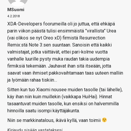
MSuomi
4.2.2018
XDA-Developers foorumeilla oli jo juttua, että ehkäpä
parin viikon päästä tulisi ensimmäistä ”virallista” Urea
(vai olikos se nyt Oreo xD) firmistä Resurrection
Remix:stä Note 3:sen suuntaan. Sanoisin että kaikki
valmistajat, jotka väittävät, ettei pari-kolme vuotta
vanhalle luurille pysty muka raudan takia uudempia
firmiksiä tekemään. Jauhavat ihan sitä itseään, jotta
saavat vaan ihmiset pakkovaihtamaan taas uuteen malliin
ja lyömään rahaa tiskiin…
Sitten kun tuo Xiaomi nousee muiden tasolle (tai lähelle),
käy ihan niin kuin muillekin (vaikkapa HuiHai). Hinnat
tasaantuvat muiden tasolle, kun ensiksi on halvemmilla
hinnoilla saatu isompi käyttäjäkunta.
Niin se markkinatalous, ikävä kyllä, vaan toimii
Kirjaudu sisään vastataksesi