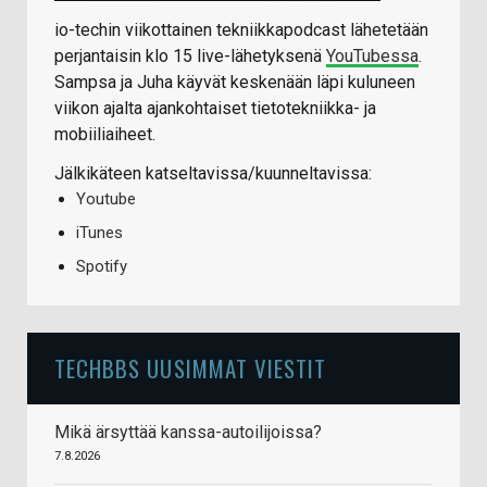
io-techin viikottainen tekniikkapodcast lähetetään
perjantaisin klo 15 live-lähetyksenä
YouTubessa
.
Sampsa ja Juha käyvät keskenään läpi kuluneen
viikon ajalta ajankohtaiset tietotekniikka- ja
mobiiliaiheet.
Jälkikäteen katseltavissa/kuunneltavissa:
Youtube
iTunes
Spotify
TECHBBS UUSIMMAT VIESTIT
Mikä ärsyttää kanssa-autoilijoissa?
7.8.2026