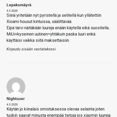
Lepakomäyrä
4.5.2020
Siinä yritetään nyt pyristellä ja selitellä kun yllätettiin
Xioami housut kintuissa, säälittävää.
Eipä tarvi näitäkään luureja enään käytellä eikä suositella..
MiUi+kyseinen uutinen=yhtäkuin paska luuri enkä
käyttäisi vaikka siitä maksettaisiin.
Kirjaudu sisään vastataksesi
Nightuser
4.5.2020
Käytän jo kiinalais omistuksessa olevaa selainta joten
tuskin saavat minusta enempää tietoja jos xiaomin luureja