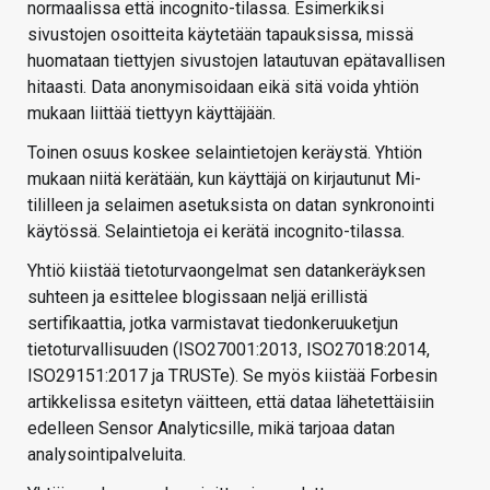
normaalissa että incognito-tilassa. Esimerkiksi
sivustojen osoitteita käytetään tapauksissa, missä
huomataan tiettyjen sivustojen latautuvan epätavallisen
hitaasti. Data anonymisoidaan eikä sitä voida yhtiön
mukaan liittää tiettyyn käyttäjään.
Toinen osuus koskee selaintietojen keräystä. Yhtiön
mukaan niitä kerätään, kun käyttäjä on kirjautunut Mi-
tililleen ja selaimen asetuksista on datan synkronointi
käytössä. Selaintietoja ei kerätä incognito-tilassa.
Yhtiö kiistää tietoturvaongelmat sen datankeräyksen
suhteen ja esittelee blogissaan neljä erillistä
sertifikaattia, jotka varmistavat tiedonkeruuketjun
tietoturvallisuuden (ISO27001:2013, ISO27018:2014,
ISO29151:2017 ja TRUSTe). Se myös kiistää Forbesin
artikkelissa esitetyn väitteen, että dataa lähetettäisiin
edelleen Sensor Analyticsille, mikä tarjoaa datan
analysointipalveluita.