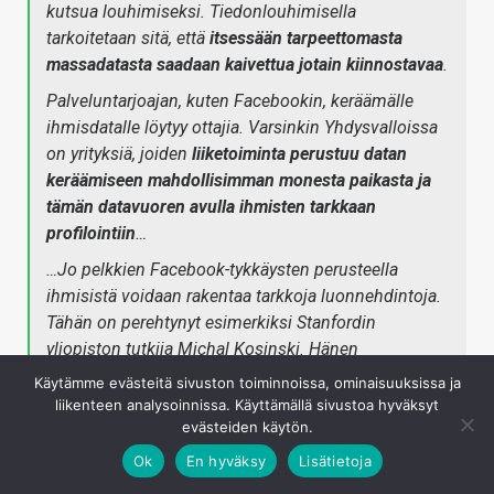
kutsua louhimiseksi. Tiedonlouhimisella
tarkoitetaan sitä, että
itsessään tarpeettomasta
massadatasta saadaan kaivettua jotain kiinnostavaa
.
Palveluntarjoajan, kuten Facebookin, keräämälle
ihmisdatalle löytyy ottajia. Varsinkin Yhdysvalloissa
on yrityksiä, joiden
liiketoiminta perustuu datan
keräämiseen mahdollisimman monesta paikasta ja
tämän datavuoren avulla ihmisten tarkkaan
profilointiin
…
…Jo pelkkien Facebook-tykkäysten perusteella
ihmisistä voidaan rakentaa tarkkoja luonnehdintoja.
Tähän on perehtynyt esimerkiksi Stanfordin
yliopiston tutkija Michal Kosinski. Hänen
tutkimusryhmänsä tutki 58 000 ihmisen Facebook-
Käytämme evästeitä sivuston toiminnoissa, ominaisuuksissa ja
dataa, vastaavia tietoja kuin mitä Facebook
liikenteen analysoinnissa. Käyttämällä sivustoa hyväksyt
hyödyntää segmentoinnissa. Kosinski ja kumppanit
evästeiden käytön.
saivat lähes aukottomasti selville esimerkiksi sen,
Ok
En hyväksy
Lisätietoja
ovatko koehenkilön vanhemmat eronneet.