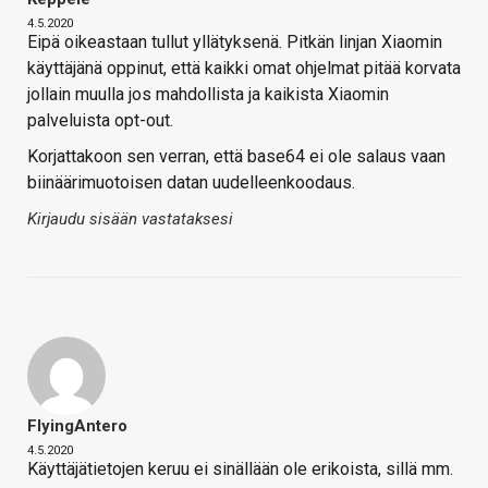
4.5.2020
Eipä oikeastaan tullut yllätyksenä. Pitkän linjan Xiaomin
käyttäjänä oppinut, että kaikki omat ohjelmat pitää korvata
jollain muulla jos mahdollista ja kaikista Xiaomin
palveluista opt-out.
Korjattakoon sen verran, että base64 ei ole salaus vaan
biinäärimuotoisen datan uudelleenkoodaus.
Kirjaudu sisään vastataksesi
FlyingAntero
4.5.2020
Käyttäjätietojen keruu ei sinällään ole erikoista, sillä mm.