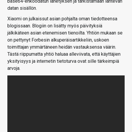
base64-enkoodatun lähetyksen ja tarkistamaan lähtevän
datan sisällön.
Xiaomi on julkaissut asian pohjalta oman tiedotteensa
blogissaan. Blogiin on lisätty myös päivityksiä
jälkikäteen asian etenemisen tienoilta. Yhtiön mukaan se
on pettynyt Forbesin alkuperäisartikkeliin, uskoen
toimittajan ymmärtäneen heidän vastauksensa väärin.
Tästä riippumatta yhtiö haluaa alleviivata, että käyttäjien
yksityisyys ja internetin tietoturva ovat sille tärkeimpiä
arvoja.