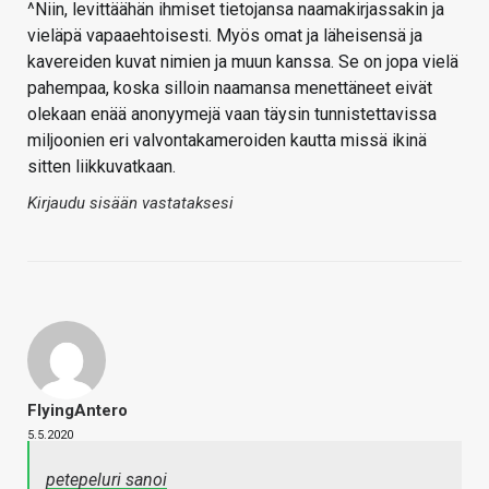
^Niin, levittäähän ihmiset tietojansa naamakirjassakin ja
vieläpä vapaaehtoisesti. Myös omat ja läheisensä ja
kavereiden kuvat nimien ja muun kanssa. Se on jopa vielä
pahempaa, koska silloin naamansa menettäneet eivät
olekaan enää anonyymejä vaan täysin tunnistettavissa
miljoonien eri valvontakameroiden kautta missä ikinä
sitten liikkuvatkaan.
Kirjaudu sisään vastataksesi
FlyingAntero
5.5.2020
petepeluri sanoi