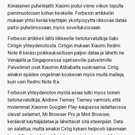
Kiinalainen puhelinjätti Xiaomi joutui viime viikon lopulla
pienimuotoisen kohun keskelle. Forbesin artikkelin
mukaan yhtiö kerää käyttäjän yksityisyyttä rikkovaa dataa
paitsi puhelimissaan, myös sovelluksissaan.
Forbesin artikkeli lähti liikkeelle tietoturvatutkija Gabi
Cirligin yhteydenotosta. Cirligin mukaan Xiaomi Redmi
Note 8 keräsi poikkeuksellisen paljon dataa ja lähetti ne
Venäjällä ja Singaporessa sijatiseville palvelimille.
Palvelimet ovat Xiaomin Alibabalta vuokraamia. Cirlig
ainakin epäilee ongelman koskevan myös muita malleja,
kuin vain Redmi Note 8:a.
Forbesin yhteydenoton myötä asiaa tutki myös toinen
tietoturvatutkija, Andrew Tierney. Tierney varmisti, että
molemmat Xiaomin Googlen Play-kaupassa ladattavissa
olevat selaimet, Mi Browser Pro ja Mint Browser,
keräävät käyttäjädataa ja lähettävät sitä eteenpäin. Data
on salattua, mutta ainakin Cirlig kykeni helposti lukemaan