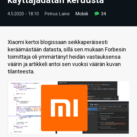
ARTIKKELIT
4.5.2020 - 18:10
Petrus Laine
Mobiili
34
VIDEOT
TECHBBS
Xiaomi kertoi blogissaan seikkaperäisesti
TIETOA
keräämästään datasta, sillä sen mukaan Forbesin
toimittaja oli ymmärtänyt heidän vastauksensa
HINTA.FI
väärin ja artikkeli antoi sen vuoksi väärän kuvan
tilanteesta.
KAUPPA
VAIHDA TEEMA
HAKU