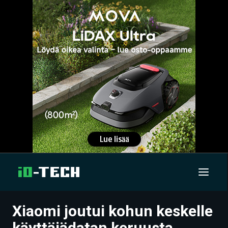
Xiaomi joutui kohun keskelle
UUTISET
käyttäjädatan keruusta