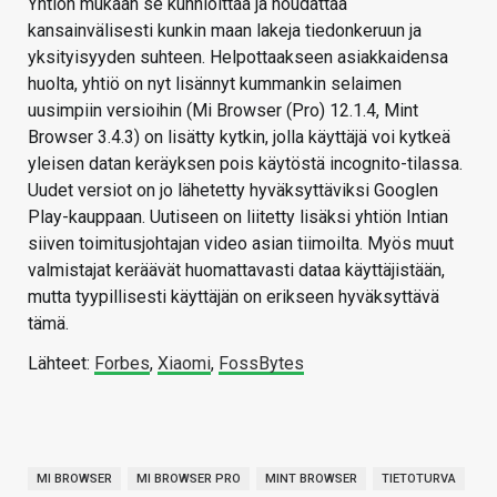
Yhtiön mukaan se kunnioittaa ja noudattaa
kansainvälisesti kunkin maan lakeja tiedonkeruun ja
yksityisyyden suhteen. Helpottaakseen asiakkaidensa
huolta, yhtiö on nyt lisännyt kummankin selaimen
uusimpiin versioihin (Mi Browser (Pro) 12.1.4, Mint
Browser 3.4.3) on lisätty kytkin, jolla käyttäjä voi kytkeä
yleisen datan keräyksen pois käytöstä incognito-tilassa.
Uudet versiot on jo lähetetty hyväksyttäviksi Googlen
Play-kauppaan. Uutiseen on liitetty lisäksi yhtiön Intian
siiven toimitusjohtajan video asian tiimoilta. Myös muut
valmistajat keräävät huomattavasti dataa käyttäjistään,
mutta tyypillisesti käyttäjän on erikseen hyväksyttävä
tämä.
Lähteet:
Forbes
,
Xiaomi
,
FossBytes
MI BROWSER
MI BROWSER PRO
MINT BROWSER
TIETOTURVA