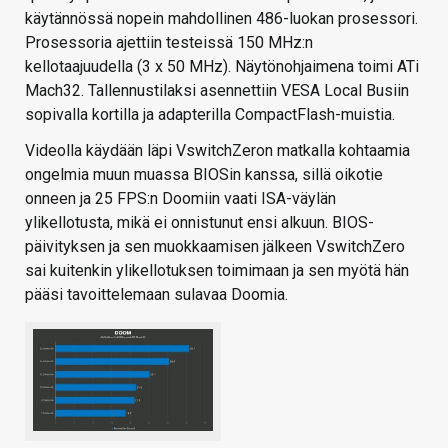
käytännössä nopein mahdollinen 486-luokan prosessori.
Prosessoria ajettiin testeissä 150 MHz:n
kellotaajuudella (3 x 50 MHz). Näytönohjaimena toimi ATi
Mach32. Tallennustilaksi asennettiin VESA Local Busiin
sopivalla kortilla ja adapterilla CompactFlash-muistia.
Videolla käydään läpi VswitchZeron matkalla kohtaamia
ongelmia muun muassa BIOSin kanssa, sillä oikotie
onneen ja 25 FPS:n Doomiin vaati ISA-väylän
ylikellotusta, mikä ei onnistunut ensi alkuun. BIOS-
päivityksen ja sen muokkaamisen jälkeen VswitchZero
sai kuitenkin ylikellotuksen toimimaan ja sen myötä hän
pääsi tavoittelemaan sulavaa Doomia.