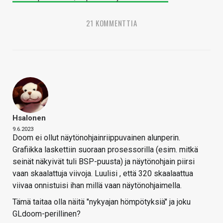
21 KOMMENTTIA
Hsalonen
9.6.2023
Doom ei ollut näytönohjainriippuvainen alunperin.
Grafiikka laskettiin suoraan prosessorilla (esim. mitkä
seinät näkyivät tuli BSP-puusta) ja näytönohjain piirsi
vaan skaalattuja viivoja. Luulisi , että 320 skaalaattua
viivaa onnistuisi ihan millä vaan näytönohjaimella.
Tämä taitaa olla näitä "nykyajan hömpötyksiä" ja joku
GLdoom-perillinen?