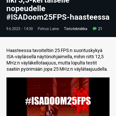
ARTIKKELIT
nopeudelle
#ISADoom25FPS-haasteessa
VIDEOT
TECHBBS
9.6.2023 - 14:30
Petrus Laine
Tietotekniikka
21
TIETOA
HINTA.FI
Haasteessa tavoiteltiin 25 FPS:n suorituskykyä
ISA-väyläisellä näytönohjaimella, mihin riitti 12,5
KAUPPA
MHz:n väyläkellotaajuus, mutta lopulta testit
saatiin pyörimään jopa 25 MHz:n väylätaajuudella.
VAIHDA TEEMA
HAKU