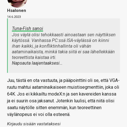
Hsalonen
14.6.2023
Tuna-Fish sanoi
Jos väylä olisi tehokkaasti ainoastaan sen näyttiksen
käytössä. Vanhassa PC:ssä ISA-väylässä on kiinni
ihan kaikki, ja konfliktinhallinta oli vähän
aataminaikaista, minkä takia siitä ei saa lähellekkään
teoreettista kaistaa irti.
Napsauta laajentaaksesi…
Juu, tästä en ota vastuuta, ja pääpointtini oli se, että VGA-
ruutu mahtui aataminaikaiseen muistisegmenttiin, joka oli
64K. Jos ei kikkailtu modeX:n ja sen kavereiden kanssa
ja ei suurin osa jaksanut. Jotenkin luulisi, että niitä olisi
saatu näytölle sitten enemmän, kun teoreettinen
väylänopeus ei voi olla esteenä.
Kirjaudu sisään vastataksesi