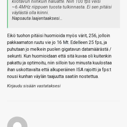
kilotavun niinkuin haluatte. Niin 100 fps veisi
~6.4MHz riippuen tuosta tulkinnasta. Ei sen pitäisi
väylästä olla kiinni.
Napsauta laajentaaksesi…
Eikö tuohon pitäisi huomioida myös värit, 256, jolloin
pakkaamaton ruutu vie jo 16 Mt. Edelleen 25 fps, ja
puhutaan jo melkein puolen gigatavun datamäärästä /
sekunti. Kun huomioidaan että sitä kuvaa oli kuitenkin
pakattu ja optimoitu, niin silloin tuo minusta kuulostaa
ihan uskottavalta että alkuperäinen ISA rajoitti ja fps:t
nousi kunhan väylän taajuutta saatiin nostettua.
Kirjaudu sisään vastataksesi