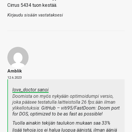
Cirrus 5434 tuon kestää.
Kirjaudu sisään vastataksesi
Amblik
12.6.2023
love_doctor sanoi
Doomista on myös nykyään optimoidumpi versio,
joka pääsee testatulla laitteistolla 26 fps:ään ilman
ylikellotuksia:
GitHub – viti95/FastDoom: Doom port
for DOS, optimized to be as fast as possible!
Tuolla ainakin tekijän taulukon mukaan saa 33%
lisää tehoja jos ei halua luopua äänistä, ilman ääniä