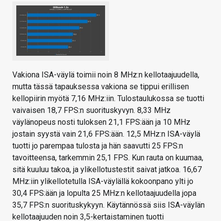
Vakiona ISA-väylä toimii noin 8 MHz:n kellotaajuudella,
mutta tässä tapauksessa vakiona se tippui erillisen
kellopiirin myötä 7,16 MHz:iin. Tulostaulukossa se tuotti
vaivaisen 18,7 FPS:n suorituskyvyn. 8,33 MHz
väylänopeus nosti tuloksen 21,1 FPS:ään ja 10 MHz
jostain syystä vain 21,6 FPS:ään. 12,5 MHz:n ISA-väylä
tuotti jo parempaa tulosta ja hän saavutti 25 FPS:n
tavoitteensa, tarkemmin 25,1 FPS. Kun rauta on kuumaa,
sitä kuuluu takoa, ja ylikellotustestit saivat jatkoa. 16,67
MHz:iin ylikellotetulla ISA-väylällä kokoonpano ylti jo
30,4 FPS:ään ja lopulta 25 MHz:n kellotaajuudella jopa
35,7 FPS:n suorituskykyyn. Käytännössä siis ISA-väylän
kellotaajuuden noin 3,5-kertaistaminen tuotti