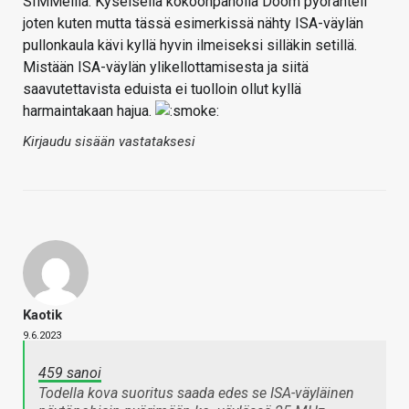
SIMMeillä. Kyseisellä kokoonpanolla Doom pyörähteli
joten kuten mutta tässä esimerkissä nähty ISA-väylän
pullonkaula kävi kyllä hyvin ilmeiseksi silläkin setillä.
Mistään ISA-väylän ylikellottamisesta ja siitä
saavutettavista eduista ei tuolloin ollut kyllä
harmaintakaan hajua.
Kirjaudu sisään vastataksesi
Kaotik
9.6.2023
459 sanoi
Todella kova suoritus saada edes se ISA-väyläinen