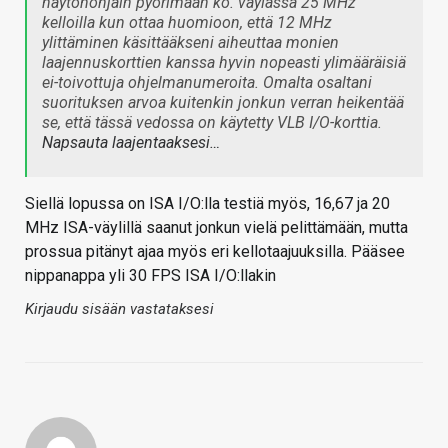
näytönohjain pyörimään ko. väylässä 25 MHz
kelloilla kun ottaa huomioon, että 12 MHz
ylittäminen käsittääkseni aiheuttaa monien
laajennuskorttien kanssa hyvin nopeasti ylimääräisiä
ei-toivottuja ohjelmanumeroita. Omalta osaltani
suorituksen arvoa kuitenkin jonkun verran heikentää
se, että tässä vedossa on käytetty VLB I/O-korttia.
Napsauta laajentaaksesi…
Siellä lopussa on ISA I/O:lla testiä myös, 16,67 ja 20
MHz ISA-väylillä saanut jonkun vielä pelittämään, mutta
prossua pitänyt ajaa myös eri kellotaajuuksilla. Pääsee
nippanappa yli 30 FPS ISA I/O:llakin
Kirjaudu sisään vastataksesi