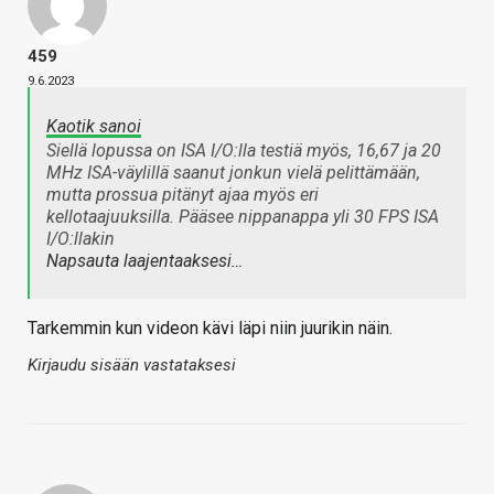
459
9.6.2023
Kaotik sanoi
Siellä lopussa on ISA I/O:lla testiä myös, 16,67 ja 20
MHz ISA-väylillä saanut jonkun vielä pelittämään,
mutta prossua pitänyt ajaa myös eri
kellotaajuuksilla. Pääsee nippanappa yli 30 FPS ISA
I/O:llakin
Napsauta laajentaaksesi…
Tarkemmin kun videon kävi läpi niin juurikin näin.
Kirjaudu sisään vastataksesi