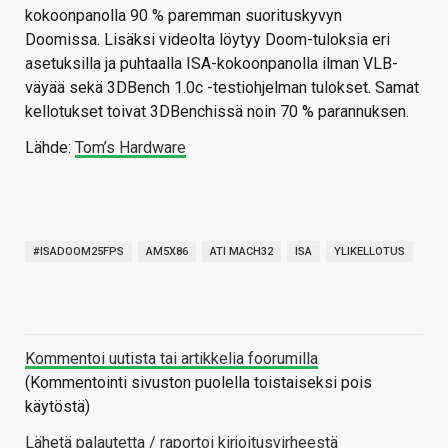
kokoonpanolla 90 % paremman suorituskyvyn
Doomissa. Lisäksi videolta löytyy Doom-tuloksia eri
asetuksilla ja puhtaalla ISA-kokoonpanolla ilman VLB-
väyää sekä 3DBench 1.0c -testiohjelman tulokset. Samat
kellotukset toivat 3DBenchissä noin 70 % parannuksen.
Lähde:
Tom’s Hardware
#ISADOOM25FPS
AM5X86
ATI MACH32
ISA
YLIKELLOTUS
Kommentoi uutista tai artikkelia foorumilla
(Kommentointi sivuston puolella toistaiseksi pois
käytöstä)
Lähetä palautetta / raportoi kirjoitusvirheestä