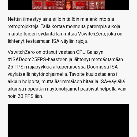
Nettiin ilmestyy aina silloin tällöin mielenkiintoisia
retroprojekteja. Tällä kertaa menneitä parempia aikoja
muistelleiden sydäntä lämmittää VswitchZero, joka on
lähtenyt testaamaan ISA-väylän rajoja.
VswitchZero on ottanut vastaan CPU Galaxyn
#ISADoom25FPS-haasteen ja lähtenyt metsästämään
25 FPS:n rajapyykkiä alkuperäisessä Doomissa ISA-
väyläisellä näytönohjaimella. Tavoite kuulostaa ensi
alkuun helpolta, mutta äärimmäisen hitaalla ISA-väylällä
aikansa nopeatkin näytönohjaimet pääsivät helpolla vain
noin 20 FPS:ään.