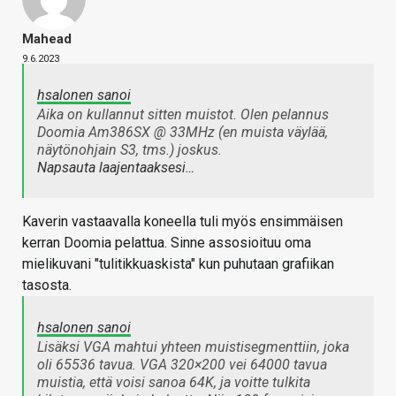
Mahead
9.6.2023
hsalonen sanoi
Aika on kullannut sitten muistot. Olen pelannus
Doomia Am386SX @ 33MHz (en muista väylää,
näytönohjain S3, tms.) joskus.
Napsauta laajentaaksesi…
Kaverin vastaavalla koneella tuli myös ensimmäisen
kerran Doomia pelattua. Sinne assosioituu oma
mielikuvani "tulitikkuaskista" kun puhutaan grafiikan
tasosta.
hsalonen sanoi
Lisäksi VGA mahtui yhteen muistisegmenttiin, joka
oli 65536 tavua. VGA 320×200 vei 64000 tavua
muistia, että voisi sanoa 64K, ja voitte tulkita