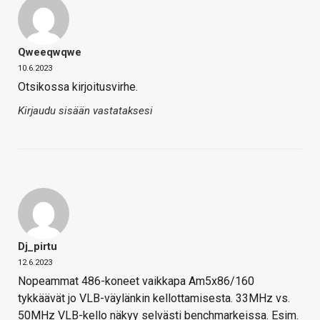
Qweeqwqwe
10.6.2023
Otsikossa kirjoitusvirhe.
Kirjaudu sisään vastataksesi
Dj_pirtu
12.6.2023
Nopeammat 486-koneet vaikkapa Am5x86/160
tykkäävät jo VLB-väylänkin kellottamisesta. 33MHz vs.
50MHz VLB-kello näkyy selvästi benchmarkeissa. Esim.