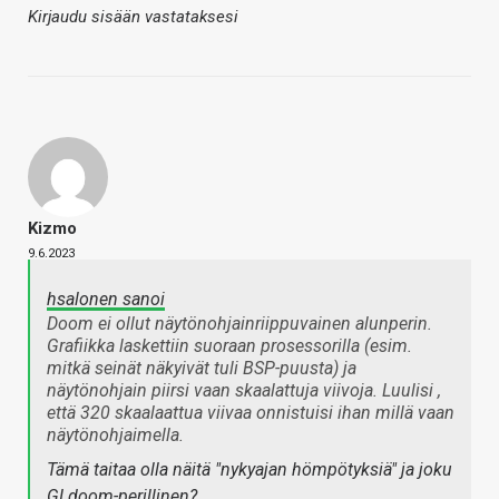
Kirjaudu sisään vastataksesi
Kizmo
9.6.2023
hsalonen sanoi
Doom ei ollut näytönohjainriippuvainen alunperin.
Grafiikka laskettiin suoraan prosessorilla (esim.
mitkä seinät näkyivät tuli BSP-puusta) ja
näytönohjain piirsi vaan skaalattuja viivoja. Luulisi ,
että 320 skaalaattua viivaa onnistuisi ihan millä vaan
näytönohjaimella.
Tämä taitaa olla näitä "nykyajan hömpötyksiä" ja joku
GLdoom-perillinen?