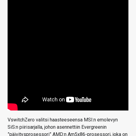
VswitchZero valitsi haasteeseensa MSI:n emolevyn
SiS:n piirisarjalla, johon asennettiin Evergreenin
”päivitysprosessori” AMD:n Am5x86-prosessori, joka on