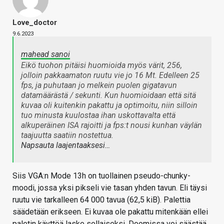
Love_doctor
9.6.2023
mahead sanoi
Eikö tuohon pitäisi huomioida myös värit, 256,
jolloin pakkaamaton ruutu vie jo 16 Mt. Edelleen 25
fps, ja puhutaan jo melkein puolen gigatavun
datamäärästä / sekunti. Kun huomioidaan että sitä
kuvaa oli kuitenkin pakattu ja optimoitu, niin silloin
tuo minusta kuulostaa ihan uskottavalta että
alkuperäinen ISA rajoitti ja fps:t nousi kunhan väylän
taajuutta saatiin nostettua.
Napsauta laajentaaksesi…
Siis VGA:n Mode 13h on tuollainen pseudo-chunky-
moodi, jossa yksi pikseli vie tasan yhden tavun. Eli täysi
ruutu vie tarkalleen 64 000 tavua (62,5 kiB). Palettia
säädetään erikseen. Ei kuvaa ole pakattu mitenkään ellei
paletin käyttöä laske sellaiseksi. Doomissa voi säästää