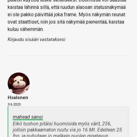
kaistaa lähinnä sillä, että ruudun alaosan statusnäkymää
ei ole pakko päivittää joka frame. Myös näkymän reunat
ovat staattiset, niin jos sitä näkymää pienentää, kaistaa
kuluu vähemmän.
Kirjaudu sisään vastataksesi
Hsalonen
9.6.2023
mahead sanoi
Eikö tuohon pitäisi huomioida myös värit, 256,
jolloin pakkaamaton ruutu vie jo 16 Mt. Edelleen 25
fps, ja puhutaan jo melkein puolen gigatavun