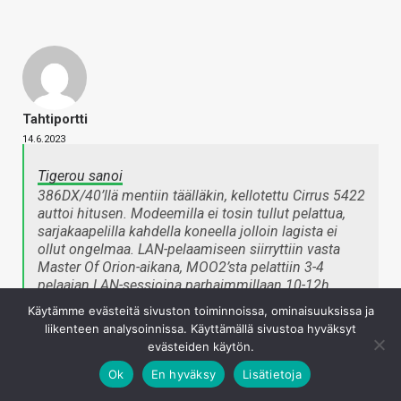
Tahtiportti
14.6.2023
Tigerou sanoi
386DX/40’llä mentiin täälläkin, kellotettu Cirrus 5422
auttoi hitusen. Modeemilla ei tosin tullut pelattua,
sarjakaapelilla kahdella koneella jolloin lagista ei
ollut ongelmaa. LAN-pelaamiseen siirryttiin vasta
Master Of Orion-aikana, MOO2’sta pelattiin 3-4
pelaajan LAN-sessioina parhaimmillaan 10-12h
putkeen. Nuorena jaksoi…
Käytämme evästeitä sivuston toiminnoissa, ominaisuuksissa ja
Napsauta laajentaaksesi…
liikenteen analysoinnissa. Käyttämällä sivustoa hyväksyt
evästeiden käytön.
Ok
En hyväksy
Lisätietoja
Oli melkoinen wow efekti kun koneet yhdistyi… Oli
kumminkin kilometri matkaa mutta paljon enemmän kuin