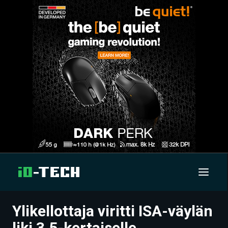
Ylikellottaja viritti ISA-väylän
UUTISET
liki 3,5-kertaiselle