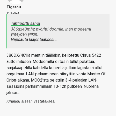
Tigerou
14.6.2023
Tahtiportti sanoi
386dx40mhz pyöritti doomia. Ihan modeemi
yhteyden ylikin.
Napsauta laajentaaksesi…
386DX/40’llä mentiin täälläkin, kellotettu Cirrus 5422
auttoi hitusen. Modeemilla ei tosin tullut pelattua,
sarjakaapelilla kahdella koneella jolloin lagista ei ollut
ongelmaa. LAN-pelaamiseen siirryttiin vasta Master Of
Orion-aikana, MOO2’sta pelattiin 3-4 pelaajan LAN-
sessioina parhaimmillaan 10-12h putkeen. Nuorena
jaksoi…
Kirjaudu sisään vastataksesi