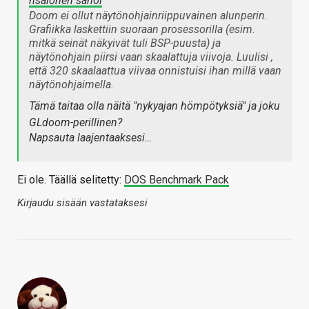
hsalonen sanoi
Doom ei ollut näytönohjainriippuvainen alunperin.
Grafiikka laskettiin suoraan prosessorilla (esim.
mitkä seinät näkyivät tuli BSP-puusta) ja
näytönohjain piirsi vaan skaalattuja viivoja. Luulisi ,
että 320 skaalaattua viivaa onnistuisi ihan millä vaan
näytönohjaimella.
Tämä taitaa olla näitä "nykyajan hömpötyksiä" ja joku
GLdoom-perillinen?
Napsauta laajentaaksesi…
Ei ole. Täällä selitetty:
DOS Benchmark Pack
Kirjaudu sisään vastataksesi