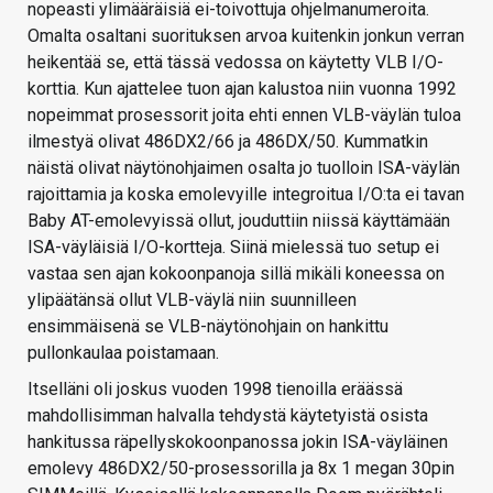
nopeasti ylimääräisiä ei-toivottuja ohjelmanumeroita.
Omalta osaltani suorituksen arvoa kuitenkin jonkun verran
heikentää se, että tässä vedossa on käytetty VLB I/O-
korttia. Kun ajattelee tuon ajan kalustoa niin vuonna 1992
nopeimmat prosessorit joita ehti ennen VLB-väylän tuloa
ilmestyä olivat 486DX2/66 ja 486DX/50. Kummatkin
näistä olivat näytönohjaimen osalta jo tuolloin ISA-väylän
rajoittamia ja koska emolevyille integroitua I/O:ta ei tavan
Baby AT-emolevyissä ollut, jouduttiin niissä käyttämään
ISA-väyläisiä I/O-kortteja. Siinä mielessä tuo setup ei
vastaa sen ajan kokoonpanoja sillä mikäli koneessa on
ylipäätänsä ollut VLB-väylä niin suunnilleen
ensimmäisenä se VLB-näytönohjain on hankittu
pullonkaulaa poistamaan.
Itselläni oli joskus vuoden 1998 tienoilla eräässä
mahdollisimman halvalla tehdystä käytetyistä osista
hankitussa räpellyskokoonpanossa jokin ISA-väyläinen
emolevy 486DX2/50-prosessorilla ja 8x 1 megan 30pin