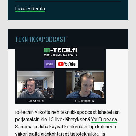
Lisää videoita
TEKNIIKKAPODCAST
io-techin viikottainen tekniikkapodcast lähetetään
perjantaisin klo 15 live-lähetyksenä
YouTubessa
.
Sampsa ja Juha käyvät keskenään läpi kuluneen
viikon ajalta ajankohtaiset tietotekniikka- ja