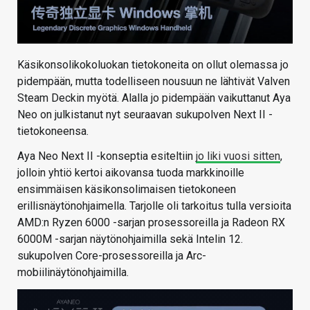
Käsikonsolikokoluokan tietokoneita on ollut olemassa jo
pidempään, mutta todelliseen nousuun ne lähtivät Valven
Steam Deckin myötä. Alalla jo pidempään vaikuttanut Aya
Neo on julkistanut nyt seuraavan sukupolven Next II -
tietokoneensa.
Aya Neo Next II -konseptia esiteltiin
jo liki vuosi sitten
,
jolloin yhtiö kertoi aikovansa tuoda markkinoille
ensimmäisen käsikonsolimaisen tietokoneen
erillisnäytönohjaimella. Tarjolle oli tarkoitus tulla versioita
AMD:n Ryzen 6000 -sarjan prosessoreilla ja Radeon RX
6000M -sarjan näytönohjaimilla sekä Intelin 12.
sukupolven Core-prosessoreilla ja Arc-
mobiilinäytönohjaimilla.