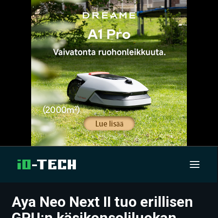
Aya Neo Next II tuo erillisen
UUTISET
GPU:n käsikonsoliluokan