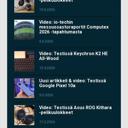
-pelikuulokkeet
15.6.2026
Video: io-techin
messuosastoraportit Computex
2026 -tapahtumasta
3.6.2026
Video: Testissä Keychron K2 HE
All-Wood
13.4.2026
Uusi artikkeli & video: Testissä
Google Pixel 10a
9.3.2026
Video: Testissä Asus ROG Kithara
-pelikuulokkeet
11.2.2026