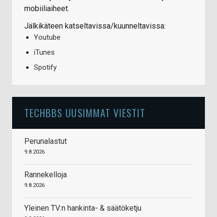
mobiiliaiheet.
Jälkikäteen katseltavissa/kuunneltavissa:
Youtube
iTunes
Spotify
TECHBBS UUSIMMAT VIESTIT
Perunalastut
9.8.2026
Rannekelloja
9.8.2026
Yleinen TV:n hankinta- & säätöketju