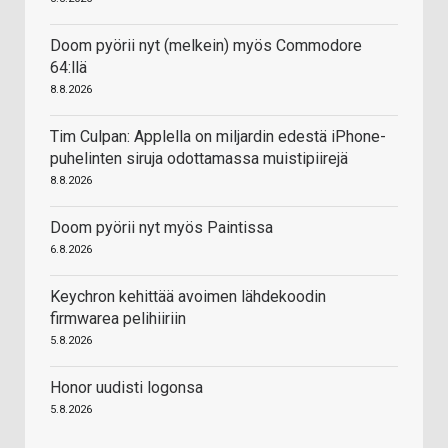
Doom pyörii nyt (melkein) myös Commodore
64:llä
8.8.2026
Tim Culpan: Applella on miljardin edestä iPhone-
puhelinten siruja odottamassa muistipiirejä
8.8.2026
Doom pyörii nyt myös Paintissa
6.8.2026
Keychron kehittää avoimen lähdekoodin
firmwarea pelihiiriin
5.8.2026
Honor uudisti logonsa
5.8.2026