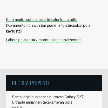
Kommentoi uutista tai artikkelia foorumilla
(Kommentointi sivuston puolella toistakseksi pois
käytöstä)
Lähetä palautetta / raportoi kirjoitusvirheestä
UUTISIA LYHYESTI
Samsungin huhutaan tiputtavan Galaxy S27
Ultrasta neljännen takakameran pois
8.8.2026