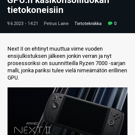
ARTIKKELIT
tietokoneisiin
VIDEOT
9.6.2023 - 14:21
Petrus Laine
Tietotekniikka
0
TECHBBS
TIETOA
Next II on ehtinyt muuttua viime vuoden
ensijulkistuksen jälkeen jonkin verran ja nyt
HINTA.FI
prosessoriksi on suunnitteilla Ryzen 7000 -sarjan
malli, jonka pariksi tulee vielä nimeämätön erillinen
KAUPPA
GPU.
VAIHDA TEEMA
HAKU