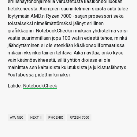
erillisnäytönohjaimella varustetusta käsikonsoliluokan
tietokoneesta. Aiempien suunnitelmien sijasta siitä tulee
löytymään AMD:n Ryzen 7000 -sarjan prosessori sekä
toistaiseksi nimeämättömäksi jäänyt erillinen
grafiikkapiiri. NotebookCheckin mukaan yhdistelmä voisi
vaatia suurimmillaan jopa 100 watin edestä tehoa, minkä
jäähdyttäminen ei ole etenkään käsikonsoliformaatissa
mikään yksinkertainen tehtävä. Aika näyttää, onko kyse
vain käännösvirheestä, sillä yhtiön dioissa ei ole
mainintaa sen kaltaisista kulutuksista ja julkistuslähetys
YouTubessa pidettiin kiinaksi.
Lähde:
NotebookCheck
AYA NEO
NEXT II
PHOENIX
RYZEN 7000