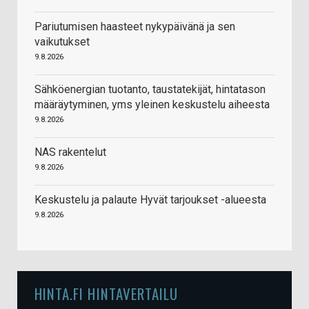
Pariutumisen haasteet nykypäivänä ja sen
vaikutukset
9.8.2026
Sähköenergian tuotanto, taustatekijät, hintatason
määräytyminen, yms yleinen keskustelu aiheesta
9.8.2026
NAS rakentelut
9.8.2026
Keskustelu ja palaute Hyvät tarjoukset -alueesta
9.8.2026
HINTA.FI HINTAVERTAILU