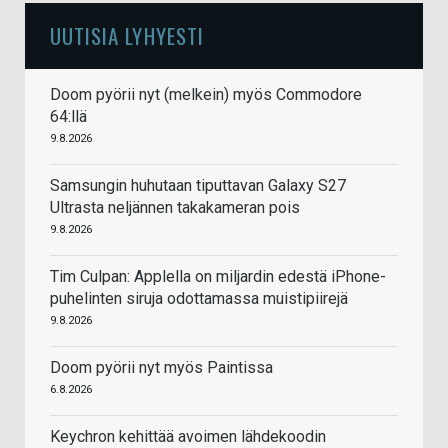
UUTISIA LYHYESTI
Doom pyörii nyt (melkein) myös Commodore
64:llä
9.8.2026
Samsungin huhutaan tiputtavan Galaxy S27
Ultrasta neljännen takakameran pois
9.8.2026
Tim Culpan: Applella on miljardin edestä iPhone-
puhelinten siruja odottamassa muistipiirejä
9.8.2026
Doom pyörii nyt myös Paintissa
6.8.2026
Keychron kehittää avoimen lähdekoodin