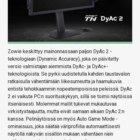
Zowie keskittyy mainonnassaan paljon DyAc 2 -
teknologiaan (Dynamic Accuracy), joka on päivitetty
versio valmistajan aiemmista DyAc- ja DyAc+-
teknologioista. Se pyrkii uudistetulla kahden taustavalon
ratkaisulla vähentämään liikesumeutta ja haamukuvia
entistä tehokkaammin nopeatempoisissa peleissä. DyAc
2 ei vaikuta PC:n suorituskykyyn, sillä se toimii näytöissä
itsenäisesti. Molemmat mallit tukevat mukautuvaa
virkistystaajuutta, mutta eivät samaan aikaan DyAc 2:n
kanssa. Pelinäytöissä on myös Auto Game Mode -
ominaisuus, joka säätää väriprofiilia automaattisesti
näytöllä näkyvän sisällön mukaan vähentäen näin