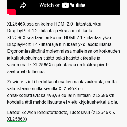
XL2546X:ssä on kolme HDMI 2.0 -liitäntää, yksi
DisplayPort 1.2 -liitäntä ja yksi audioliitäntä.
XL2586X:ssä taas on kolme HDMI 2.1 -liitäntää, yksi
DisplayPort 1.4 -liitäntä ja niin ikään yksi audioliitäntä.
Ergonomiasäätöinä molemmissa malleissa on korkeuden
ja kallistuskulman säätö sekä kääntö oikealle ja
vasemmalle. XL2586X:n jalustassa on lisäksi pivot-
säätömahdollisuus.
Zowie ei vielä tiedottanut mallien saatavuuksista, mutta
valmistajan omilla sivuilla XL2546X on
ennakkotilattavissa 499,99 dollarin hintaan. XL2586X:n
kohdalla tätä mahdollisuutta ei vielä kirjoitushetkellä ole.
Lähde:
Zowien lehdistötiedote
, Tuotesivut (
XL2546X
&
XL2586X
)