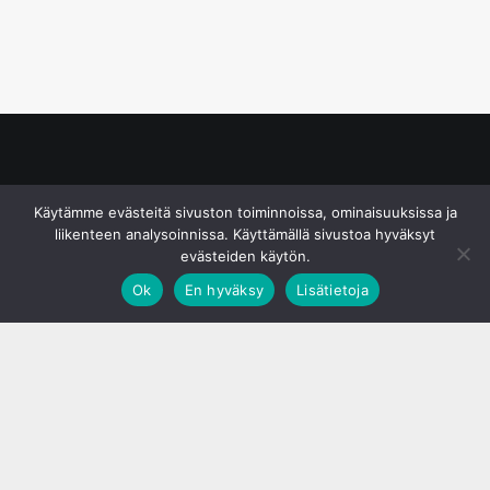
© S&J Media Oy
Käytämme evästeitä sivuston toiminnoissa, ominaisuuksissa ja
liikenteen analysoinnissa. Käyttämällä sivustoa hyväksyt
evästeiden käytön.
Ok
En hyväksy
Lisätietoja
;