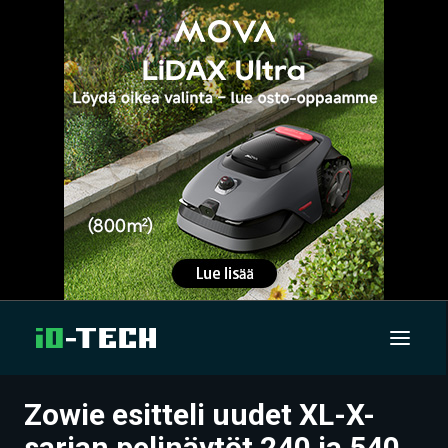
Zowie esitteli uudet XL-X-
UUTISET
sarjan pelinäytöt 240 ja 540