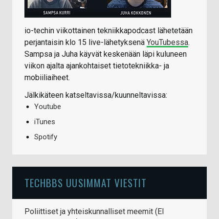
io-techin viikottainen tekniikkapodcast lähetetään
perjantaisin klo 15 live-lähetyksenä
YouTubessa
.
Sampsa ja Juha käyvät keskenään läpi kuluneen
viikon ajalta ajankohtaiset tietotekniikka- ja
mobiiliaiheet.
Jälkikäteen katseltavissa/kuunneltavissa:
Youtube
iTunes
Spotify
TECHBBS UUSIMMAT VIESTIT
Poliittiset ja yhteiskunnalliset meemit (EI