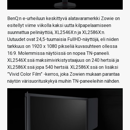
BenQ:n e-urheiluun keskittyvä alatavaramerkki Zowie on
esitellyt viime viikolla kaksi uutta kilpapelaamiseen
suunnattua pelinäyttöä, XL2546X:n ja XL2586X:n.
Uutuudet ovat 24,5-tuumaisia FullHD-näyttöjä, eli niiden
tarkkuus on 1920 x 1080 pikseliä kuvasuhteen ollessa
16:9. Molemmissa näytöissä on nopea TN-paneeli.
XL2546X:ssä maksimivirkistystaajuus on 240 hertsiä ja
XL2586X:ssä jopa 540 hertsiä. XL2586X:ssä on lisäksi
”Vivid Color Film” -kerros, joka Zowien mukaan parantaa
näytön värisuorituskykyä muihin TN-paneeleihin nähden.