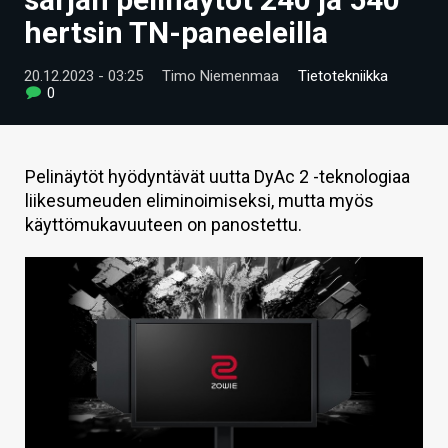
ARTIKKELIT
hertsin TN-paneeleilla
VIDEOT
20.12.2023 - 03:25
Timo Niemenmaa
Tietotekniikka
0
TECHBBS
TIETOA
Pelinäytöt hyödyntävät uutta DyAc 2 -teknologiaa
HINTA.FI
liikesumeuden eliminoimiseksi, mutta myös
käyttömukavuuteen on panostettu.
KAUPPA
VAIHDA TEEMA
HAKU