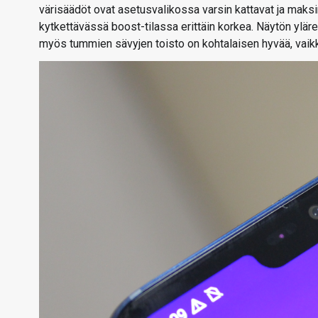
värisäädöt ovat asetusvalikossa varsin kattavat ja maksi
kytkettävässä boost-tilassa erittäin korkea. Näytön yläre
myös tummien sävyjen toisto on kohtalaisen hyvää, vaik