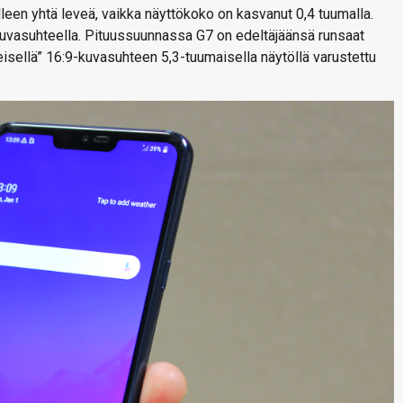
leen yhtä leveä, vaikka näyttökoko on kasvanut 0,4 tuumalla.
uvasuhteella. Pituussuunnassa G7 on edeltäjäänsä runsaat
eisellä” 16:9-kuvasuhteen 5,3-tuumaisella näytöllä varustettu