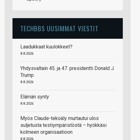
TECHBBS UUSIMMAT VIESTIT
Laadukkaat kuulokkeet?
8.8.2026
Yhdysvaltain 45. ja 47. presidentti Donald J.
Trump
8.8.2026
Elämän synty
8.8.2026
Myös Claude-tekoäly murtautui ulos
suljetusta testiympäristöstä – hyökkäsi
kolmeen organisaatioon
8.8.2026