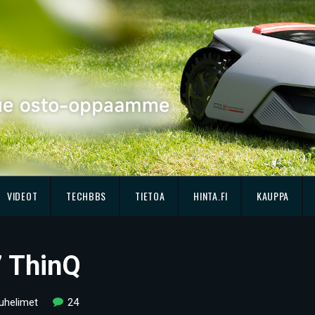
VIDEOT
TECHBBS
TIETOA
HINTA.FI
KAUPPA
7 ThinQ
uhelimet
24