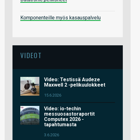
Komponenteille myös kasauspalvelu
VIDEOT
Video: Testissä Audeze
Maxwell 2 -pelikuulokkeet
15.6.2026
Video: io-techin
messuosastoraportit
Computex 2026 -
tapahtumasta
3.6.2026