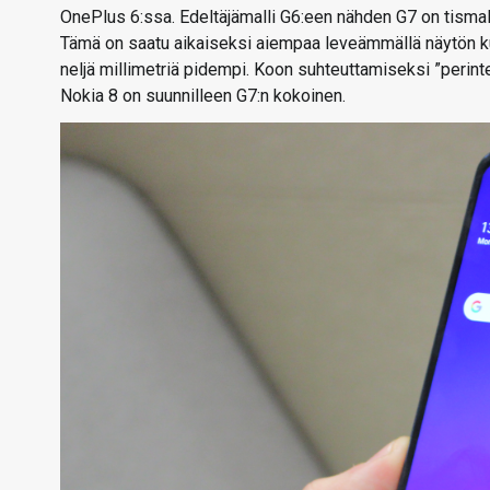
OnePlus 6:ssa. Edeltäjämalli G6:een nähden G7 on tismal
Tämä on saatu aikaiseksi aiempaa leveämmällä näytön k
neljä millimetriä pidempi. Koon suhteuttamiseksi ”perint
Nokia 8 on suunnilleen G7:n kokoinen.