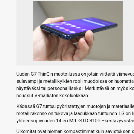
Uuden G7 ThinQ:n muotoilussa on jotain viitteitä viimevu
sulavampi ja metallikylkien rooli muodoissa on huomatta
näyttäväksi tai persoonalliseksi. Merkittävää on myös ko
noussut V-malliston kokoluokkaan.
Kädessä G7 tuntuu pyöristettyjen muotojen ja materiaalie
metallirakenne on tukeva ja laadukkaan tuntuinen. LG on 
yhteensopivuuden 14 eri MIL-STD 810G –kestävyysstan
Ulkomitat ovat hieman kompaktimmat kuin aavistuksen 