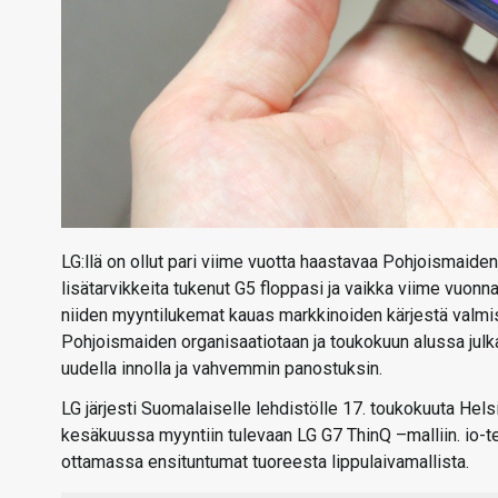
LG:llä on ollut pari viime vuotta haastavaa Pohjoismaide
lisätarvikkeita tukenut G5 floppasi ja vaikka viime vuonna 
niiden myyntilukemat kauas markkinoiden kärjestä valmi
Pohjoismaiden organisaatiotaan ja toukokuun alussa julkai
uudella innolla ja vahvemmin panostuksin.
LG järjesti Suomalaiselle lehdistölle 17. toukokuuta Hel
kesäkuussa myyntiin tulevaan LG G7 ThinQ –malliin. io-te
ottamassa ensituntumat tuoreesta lippulaivamallista.