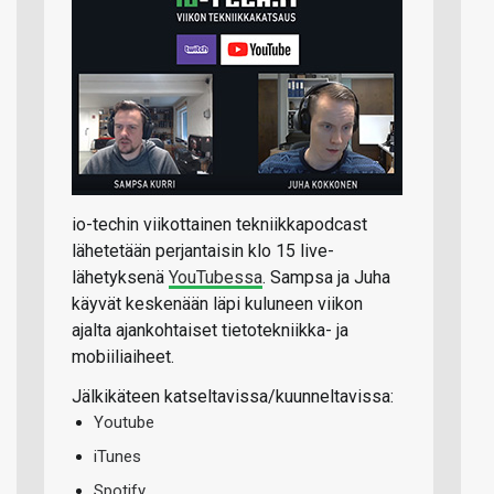
io-techin viikottainen tekniikkapodcast
lähetetään perjantaisin klo 15 live-
lähetyksenä
YouTubessa
. Sampsa ja Juha
käyvät keskenään läpi kuluneen viikon
ajalta ajankohtaiset tietotekniikka- ja
mobiiliaiheet.
Jälkikäteen katseltavissa/kuunneltavissa:
Youtube
iTunes
Spotify