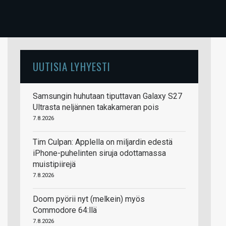
UUTISIA LYHYESTI
Samsungin huhutaan tiputtavan Galaxy S27
Ultrasta neljännen takakameran pois
7.8.2026
Tim Culpan: Applella on miljardin edestä
iPhone-puhelinten siruja odottamassa
muistipiirejä
7.8.2026
Doom pyörii nyt (melkein) myös
Commodore 64:llä
7.8.2026