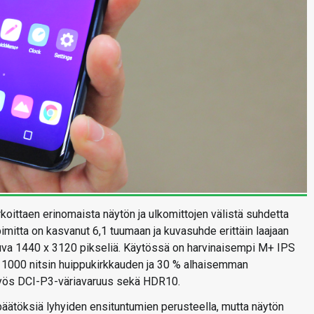
rkoittaen erinomaista näytön ja ulkomittojen välistä suhdetta
pimitta on kasvanut 6,1 tuumaan ja kuvasuhde erittäin laajaan
tuva 1440 x 3120 pikseliä. Käytössä on harvinaisempi M+ IPS
 1000 nitsin huippukirkkauden ja 30 % alhaisemman
 myös DCI-P3-väriavaruus sekä HDR10.
äätöksiä lyhyiden ensituntumien perusteella, mutta näytön