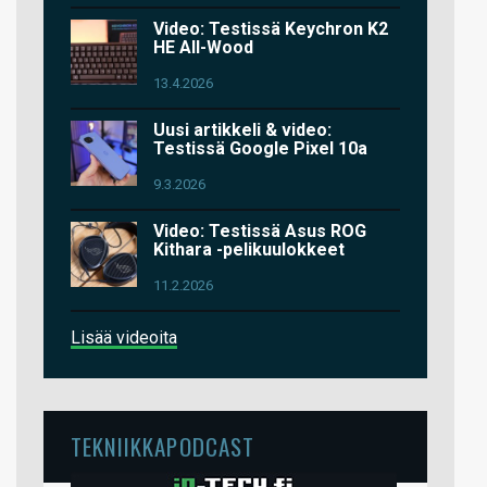
Video: Testissä Keychron K2
HE All-Wood
13.4.2026
Uusi artikkeli & video:
Testissä Google Pixel 10a
9.3.2026
Video: Testissä Asus ROG
Kithara -pelikuulokkeet
11.2.2026
Lisää videoita
TEKNIIKKAPODCAST