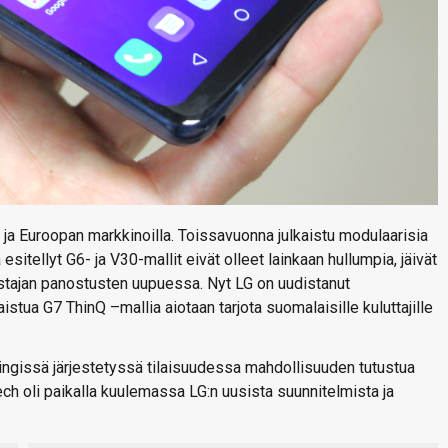
n ja Euroopan markkinoilla. Toissavuonna julkaistu modulaarisia
esitellyt G6- ja V30-mallit eivät olleet lainkaan hullumpia, jäivät
stajan panostusten uupuessa. Nyt LG on uudistanut
stua G7 ThinQ –mallia aiotaan tarjota suomalaisille kuluttajille
singissä järjestetyssä tilaisuudessa mahdollisuuden tutustua
ch oli paikalla kuulemassa LG:n uusista suunnitelmista ja