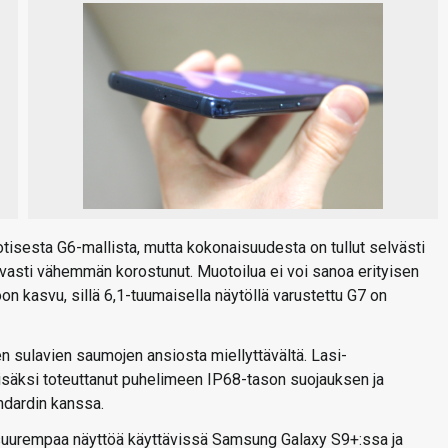
otisesta G6-mallista, mutta kokonaisuudesta on tullut selvästi
vasti vähemmän korostunut. Muotoilua ei voi sanoa erityisen
on kasvu, sillä 6,1-tuumaisella näytöllä varustettu G7 on
n sulavien saumojen ansiosta miellyttävältä. Lasi-
lisäksi toteuttanut puhelimeen IP68-tason suojauksen ja
dardin kanssa.
suurempaa näyttöä käyttävissä Samsung Galaxy S9+:ssa ja