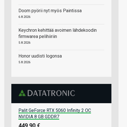
Doom pyörii nyt myös Paintissa
6.8.2026
Keychron kehittää avoimen lähdekoodin
firmwarea pelihiiriin
5.8.2026
Honor uudisti logonsa
5.8.2026
Palit GeForce RTX 5060 Infinity 2 OC
NVIDIA 8 GB GDDR7
449,90 €