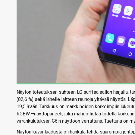
Näytön toteutuksen suhteen LG surffaa aallon harjalla, ta
(82,6 %) sekä lähelle laitteen reunoja yltävää näyttöä. Lä
19,5:9:ään. Tarkkuus on markkinoiden korkeimpiin lukeu
RGBW –näyttöpaneeli, joka mahdollistaa todella korkean
virrankulutuksen G6:n näyttöön verrattuna. Tuettuna on
Näytön kuvanlaadusta oli hankala tehdä suurempia johtop